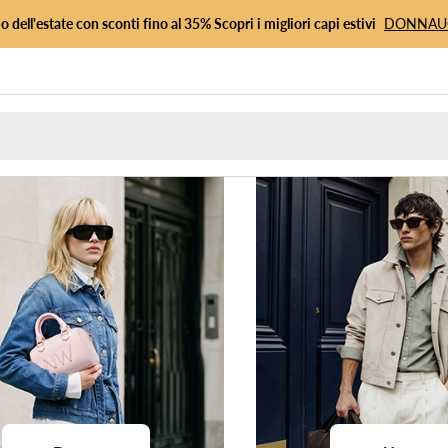
io dell'estate con sconti fino al 35% Scopri i migliori capi estivi
DONNA
Abbigliamento
Calzature
Borse
Accessori
Sport
Premiu