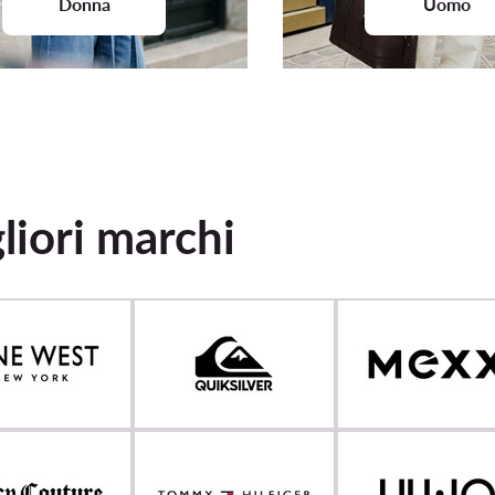
Donna
Uomo
gliori marchi