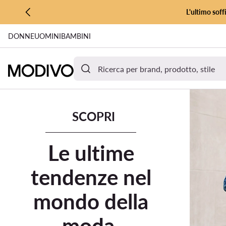
L'ultimo soff
VAI AL CONTENUTO PRINCIPALE
DONNE
UOMINI
BAMBINI
VAI ALLA RICERCA
Offerte e promozioni
Nuova collezione
Bestseller
Brand
SCOPRI
Le ultime
tendenze nel
mondo della
moda