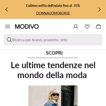
VAI AL CONTENUTO PRINCIPALE
VAI ALLA RICERCA
L'ultimo soffio dell'estate fino al -35%
DONNA
UOMO
BORSE
Ricerca per brand, prodotto, stile
SCOPRI
Le ultime tendenze nel
mondo della moda