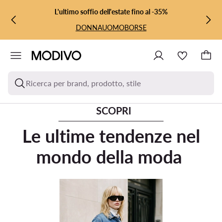
VAI AL CONTENUTO PRINCIPALE
VAI ALLA RICERCA
L'ultimo soffio dell'estate fino al -35%
DONNA
UOMO
BORSE
Ricerca per brand, prodotto, stile
SCOPRI
Le ultime tendenze nel
mondo della moda