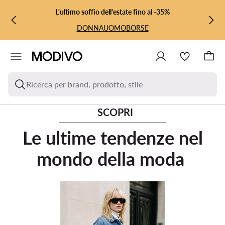
VAI AL CONTENUTO PRINCIPALE
VAI ALLA RICERCA
L'ultimo soffio dell'estate fino al -35%
DONNA
UOMO
BORSE
Ricerca per brand, prodotto, stile
SCOPRI
Le ultime tendenze nel
mondo della moda