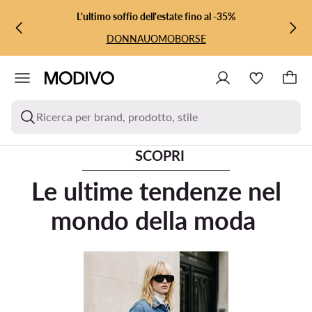
VAI AL CONTENUTO PRINCIPALE
VAI ALLA RICERCA
L'ultimo soffio dell'estate fino al -35%
DONNA
UOMO
BORSE
Ricerca per brand, prodotto, stile
SCOPRI
Le ultime tendenze nel
mondo della moda