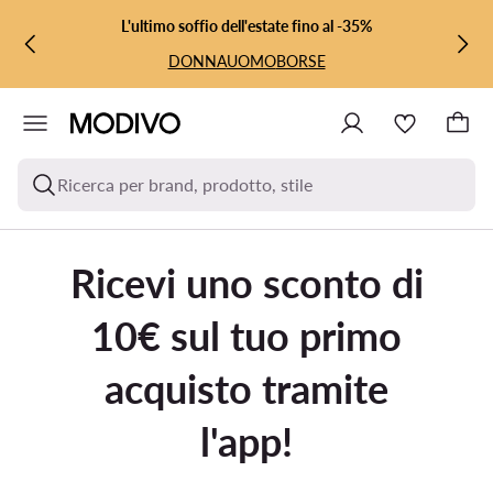
VAI AL CONTENUTO PRINCIPALE
VAI ALLA RICERCA
L'ultimo soffio dell'estate fino al -35%
DONNA
UOMO
BORSE
Ricerca per brand, prodotto, stile
Ricevi uno sconto di
10€ sul tuo primo
acquisto tramite
l'app!