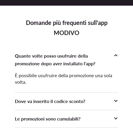
Domande più frequenti sull'app
MODIVO
Quante volte posso usufruire della
promozione dopo aver installato l'app?
È possibile usufruire della promozione una sola
volta.
Dove va inserito il codice sconto?
Il codice sconto deve essere inserito prima di
Le promozioni sono cumulabili?
inoltrare l'ordine nella sezione Carrello,
dopodiché occorre premere il pulsante "Applica".
La promozione non è cumulabile con altre