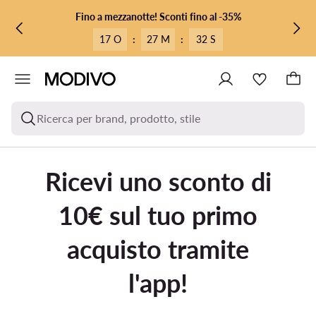
VAI AL CONTENUTO PRINCIPALE
VAI ALLA RICERCA
Fino a mezzanotte! Sconti fino al -35%
17 O
:
27 M
:
32 S
Ricerca per brand, prodotto, stile
Ricevi uno sconto di
10€ sul tuo primo
acquisto tramite
l'app!