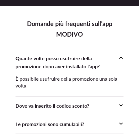
Domande più frequenti sull'app
MODIVO
Quante volte posso usufruire della
promozione dopo aver installato l'app?
È possibile usufruire della promozione una sola
volta.
Dove va inserito il codice sconto?
Il codice sconto deve essere inserito prima di
Le promozioni sono cumulabili?
inoltrare l'ordine nella sezione Carrello,
dopodiché occorre premere il pulsante "Applica".
La promozione non è cumulabile con altre