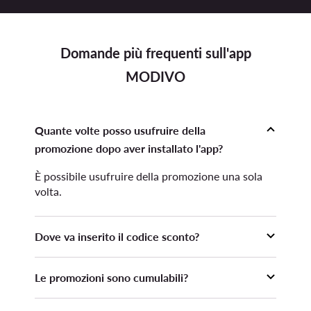
Domande più frequenti sull'app
MODIVO
Quante volte posso usufruire della
promozione dopo aver installato l'app?
È possibile usufruire della promozione una sola
volta.
Dove va inserito il codice sconto?
Il codice sconto deve essere inserito prima di
Le promozioni sono cumulabili?
inoltrare l'ordine nella sezione Carrello,
dopodiché occorre premere il pulsante "Applica".
La promozione non è cumulabile con altre