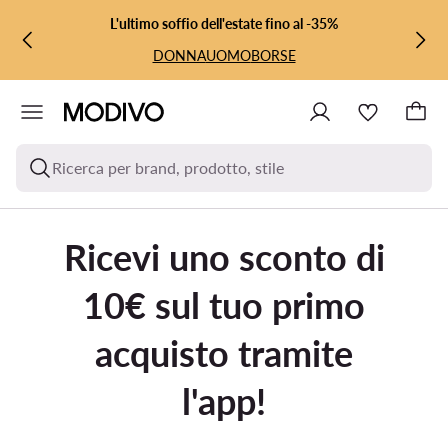
VAI AL CONTENUTO PRINCIPALE
VAI ALLA RICERCA
L'ultimo soffio dell'estate fino al -35%
DONNA
UOMO
BORSE
Ricerca per brand, prodotto, stile
Ricevi uno sconto di
10€ sul tuo primo
acquisto tramite
l'app!