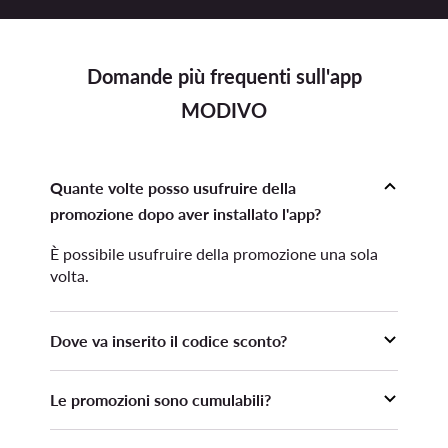
Domande più frequenti sull'app
MODIVO
Quante volte posso usufruire della
promozione dopo aver installato l'app?
È possibile usufruire della promozione una sola
volta.
Dove va inserito il codice sconto?
Il codice sconto deve essere inserito prima di
Le promozioni sono cumulabili?
inoltrare l'ordine nella sezione Carrello,
dopodiché occorre premere il pulsante "Applica".
La promozione non è cumulabile con altre