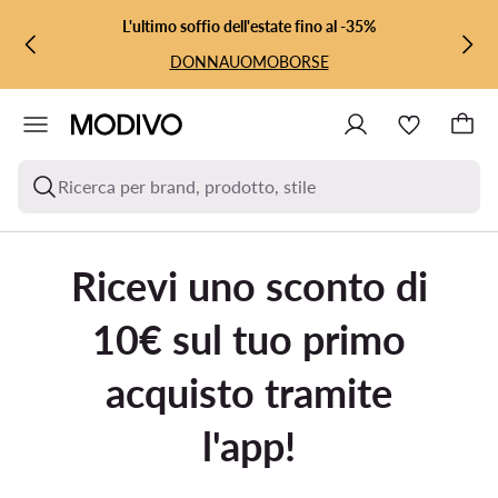
VAI AL CONTENUTO PRINCIPALE
VAI ALLA RICERCA
L'ultimo soffio dell'estate fino al -35%
DONNA
UOMO
BORSE
Ricerca per brand, prodotto, stile
Ricevi uno sconto di
10€ sul tuo primo
acquisto tramite
l'app!