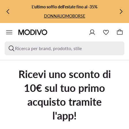
VAI AL CONTENUTO PRINCIPALE
VAI ALLA RICERCA
L'ultimo soffio dell'estate fino al -35%
DONNA
UOMO
BORSE
Ricerca per brand, prodotto, stile
Ricevi uno sconto di
10€ sul tuo primo
acquisto tramite
l'app!