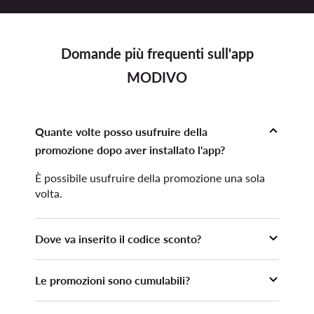
Domande più frequenti sull'app
MODIVO
Quante volte posso usufruire della
promozione dopo aver installato l'app?
È possibile usufruire della promozione una sola
volta.
Dove va inserito il codice sconto?
Il codice sconto deve essere inserito prima di
Le promozioni sono cumulabili?
inoltrare l'ordine nella sezione Carrello,
dopodiché occorre premere il pulsante "Applica".
La promozione non è cumulabile con altre