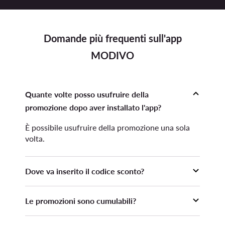
Domande più frequenti sull'app
MODIVO
Quante volte posso usufruire della
promozione dopo aver installato l'app?
È possibile usufruire della promozione una sola
volta.
Dove va inserito il codice sconto?
Il codice sconto deve essere inserito prima di
Le promozioni sono cumulabili?
inoltrare l'ordine nella sezione Carrello,
dopodiché occorre premere il pulsante "Applica".
La promozione non è cumulabile con altre