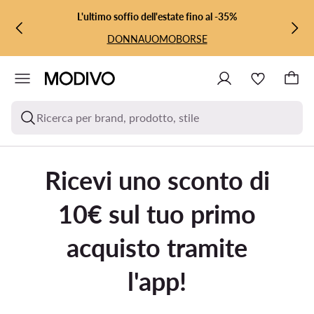
VAI AL CONTENUTO PRINCIPALE
VAI ALLA RICERCA
L'ultimo soffio dell'estate fino al -35%
DONNA
UOMO
BORSE
Ricerca per brand, prodotto, stile
Ricevi uno sconto di
10€ sul tuo primo
acquisto tramite
l'app!