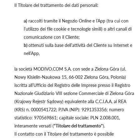
Il Titolare del trattamento dei dati personali:
a)
raccolti tramite il Negozio Online e l’App (tra cui con
l’utilizzo dei file cookie e tecnologie simili) o altri canali di
comunicazione con il Cliente;
b)
ottenuti sulla base dell’attività del Cliente su Internet e
nell’App,
la società MODIVO.COM S.A. con sede a Zielona Góra (ul.
Nowy Kisielin-Naukowa 15, 66-002 Zielona Góra, Polonia)
iscritta all’Ufficio del Registro delle Imprese presso il Registro
Nazionale Giudiziario VIII sezione Commerciale di Zielona Góra
(Krajowy Rejestr Sądowy) equivalente alla C.C.I.A.A, al REA
(KRS) n. 0000541722; P.IVA (NIP): 9291353356; numero
statistico: 970569861; capitale sociale: PLN 2.008.001,
interamente versati (
"Titolare del trattamento"
).
Il contatto con il Titolare del trattamento è possibile