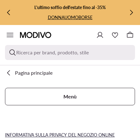
VAI AL CONTENUTO PRINCIPALE
VAI ALLA RICERCA
L'ultimo soffio dell'estate fino al -35%
DONNA
UOMO
BORSE
Ricerca per brand, prodotto, stile
Pagina principale
Menù
INFORMATIVA SULLA PRIVACY DEL NEGOZIO ONLINE