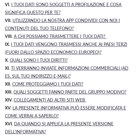
VI.
I
TUOI
DATI SONO SOGGETTI A PROFILAZIONE E COSA
SIGNIFICA QUESTO PER TE?
VII.
UTILIZZANDO LA NOSTRA APP CONDIVIDI CON NOI I
CONTENUTI DEL TUO TELEFONO?
VIII
.
A CHI POSSIAMO TRASMETTERE I TUOI DATI?
IX.
I TUOI DATI VENGONO TRASMESSI ANCHE AI PAESI TERZI
(FUORI DALLO SPAZIO ECONOMICO EUROPEO)?
X.
QUALI SONO I TUOI DIRITTI?
XI.
TI VERRANNO INVIATE INFORMAZIONI COMMERCIALI (AD
ES. SUL TUO INDIRIZZO E-MAIL)?
XII.
COME PROTEGGIAMO I TUOI DATI?
XIII.
Q
UALI SOGGETTI FANNO PARTE DEL GRUPPO
MODIVO
?
XIV.
COLLEGAMENTI AD ALTRI SITI WEB
XV.
LA PRESENTE INFORMATIVA PUÒ ESSERE MODIFICATA E
COME VERRAI A SAPERLO?
XVI.
DA QUANDO SI APPLICA LA PRESENTE VERSIONE
DELL’INFORMATIVA?