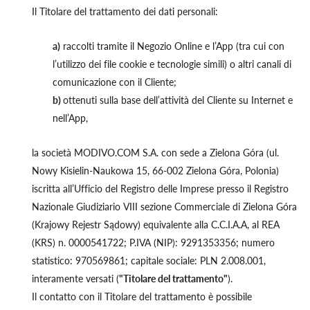
Il Titolare del trattamento dei dati personali:
a)
raccolti tramite il Negozio Online e l’App (tra cui con
l’utilizzo dei file cookie e tecnologie simili) o altri canali di
comunicazione con il Cliente;
b)
ottenuti sulla base dell’attività del Cliente su Internet e
nell’App,
la società MODIVO.COM S.A. con sede a Zielona Góra (ul.
Nowy Kisielin-Naukowa 15, 66-002 Zielona Góra, Polonia)
iscritta all’Ufficio del Registro delle Imprese presso il Registro
Nazionale Giudiziario VIII sezione Commerciale di Zielona Góra
(Krajowy Rejestr Sądowy) equivalente alla C.C.I.A.A, al REA
(KRS) n. 0000541722; P.IVA (NIP): 9291353356; numero
statistico: 970569861; capitale sociale: PLN 2.008.001,
interamente versati (
"Titolare del trattamento"
).
Il contatto con il Titolare del trattamento è possibile