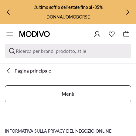
VAI AL CONTENUTO PRINCIPALE
VAI ALLA RICERCA
L'ultimo soffio dell'estate fino al -35%
DONNA
UOMO
BORSE
Ricerca per brand, prodotto, stile
Pagina principale
Menù
INFORMATIVA SULLA PRIVACY DEL NEGOZIO ONLINE