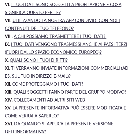
VI.
I
TUOI
DATI SONO SOGGETTI A PROFILAZIONE E COSA
SIGNIFICA QUESTO PER TE?
VII.
UTILIZZANDO LA NOSTRA APP CONDIVIDI CON NOI I
CONTENUTI DEL TUO TELEFONO?
VIII
.
A CHI POSSIAMO TRASMETTERE I TUOI DATI?
IX.
I TUOI DATI VENGONO TRASMESSI ANCHE AI PAESI TERZI
(FUORI DALLO SPAZIO ECONOMICO EUROPEO)?
X.
QUALI SONO I TUOI DIRITTI?
XI.
TI VERRANNO INVIATE INFORMAZIONI COMMERCIALI (AD
ES. SUL TUO INDIRIZZO E-MAIL)?
XII.
COME PROTEGGIAMO I TUOI DATI?
XIII.
Q
UALI SOGGETTI FANNO PARTE DEL GRUPPO
MODIVO
?
XIV.
COLLEGAMENTI AD ALTRI SITI WEB
XV.
LA PRESENTE INFORMATIVA PUÒ ESSERE MODIFICATA E
COME VERRAI A SAPERLO?
XVI.
DA QUANDO SI APPLICA LA PRESENTE VERSIONE
DELL’INFORMATIVA?