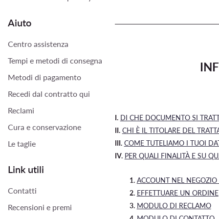
Aiuto
Centro assistenza
Tempi e metodi di consegna
IN
Metodi di pagamento
Recedi dal contratto qui
Reclami
I.
DI CHE DOCUMENTO SI TRATT
Cura e conservazione
II.
CHI È IL TITOLARE DEL TRAT
Le taglie
III.
COME TUTELIAMO I TUOI DA
IV.
PER QUALI FINALITÀ E SU QU
Link utili
1.
ACCOUNT NEL NEGOZIO O
Contatti
2.
EFFETTUARE UN ORDINE
3.
MODULO DI RECLAMO
Recensioni e premi
4.
MODULO DI CONTATTO