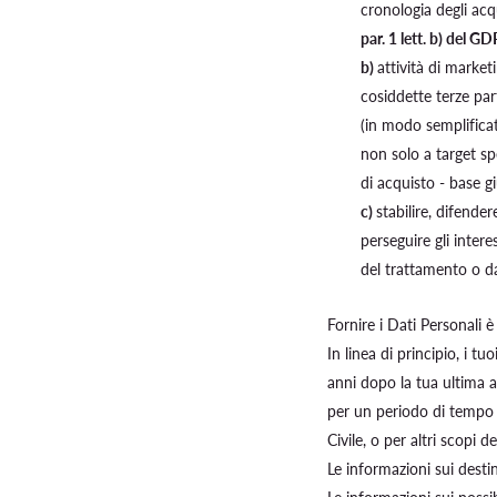
cronologia degli acqui
par. 1 lett. b) del G
b)
attività di market
cosiddette terze part
(in modo semplificat
non solo a target spe
di acquisto - base g
c)
stabilire, difende
perseguire gli intere
del trattamento o da
Fornire i Dati Personali è
In linea di principio, i t
anni dopo la tua ultima at
per un periodo di tempo pi
Civile, o per altri scopi 
Le informazioni sui destin