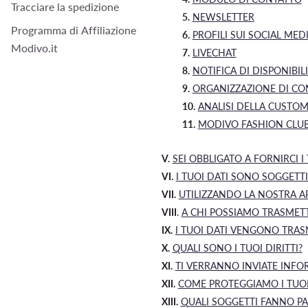
Tracciare la spedizione
5.
NEWSLETTER
Programma di Affiliazione
6.
PROFILI SUI SOCIAL MED
Modivo.it
7.
LIVECHAT
8.
NOTIFICA DI DISPONIBI
9.
ORGANIZZAZIONE DI CO
10.
ANALISI DELLA CUSTOM
11.
MODIVO FASHION CLU
V.
SEI OBBLIGATO A FORNIRCI 
VI.
I
TUOI
DATI SONO SOGGETTI 
VII.
UTILIZZANDO LA NOSTRA A
VIII
.
A CHI POSSIAMO TRASMETTE
IX.
I TUOI DATI VENGONO TRAS
X.
QUALI SONO I TUOI DIRITTI?
XI.
TI VERRANNO INVIATE INFOR
XII.
COME PROTEGGIAMO I TUOI
XIII.
Q
UALI SOGGETTI FANNO P