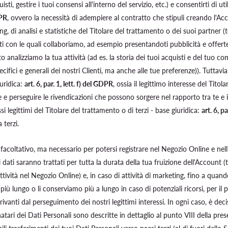
sti, gestire i tuoi consensi all'interno del servizio, etc.) e consentirti di util
DPR
, ovvero la necessità di adempiere al contratto che stipuli creando l'
ing, di analisi e statistiche del Titolare del trattamento o dei suoi partner (
i con le quali collaboriamo, ad esempio presentandoti pubblicità e offerte (
o analizziamo la tua attività (ad es. la storia dei tuoi acquisti e del tu
cifici e generali dei nostri Clienti, ma anche alle tue preferenze)). Tuttavi
iuridica:
art. 6, par. 1, lett. f) del GDPR
, ossia il legittimo interesse del Titol
re e perseguire le rivendicazioni che possono sorgere nel rapporto tra te e 
ssi legittimi del Titolare del trattamento o di terzi - base giuridica:
art. 6, p
 terzi.
 facoltativo, ma necessario per potersi registrare nel Negozio Online e nell
uoi dati saranno trattati per tutta la durata della tua fruizione dell'Accoun
tività nel Negozio Online) e, in caso di attività di marketing, fino a quand
ù lungo o li conserviamo più a lungo in caso di potenziali ricorsi, per il p
derivanti dal perseguimento dei nostri legittimi interessi. In ogni caso, è d
atari dei Dati Personali sono descritte in dettaglio al punto VIII della pre