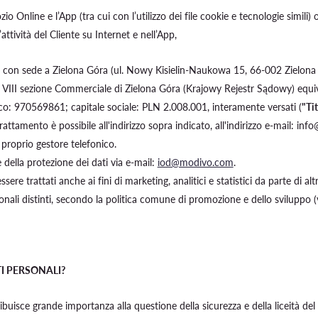
io Online e l’App (tra cui con l’utilizzo dei file cookie e tecnologie simili) 
’attività del Cliente su Internet e nell’App,
n sede a Zielona Góra (ul. Nowy Kisielin-Naukowa 15, 66-002 Zielona Góra,
o VIII sezione Commerciale di Zielona Góra (Krajowy Rejestr Sądowy) equiv
o: 970569861; capitale sociale: PLN 2.008.001, interamente versati (
"Ti
l trattamento è possibile all'indirizzo sopra indicato, all'indirizzo e-mail
 proprio gestore telefonico.
 della protezione dei dati via e-mail:
iod@modivo.com
.
sere trattati anche ai fini di marketing, analitici e statistici da parte di a
onali distinti, secondo la politica comune di promozione e dello sviluppo (v
I PERSONALI?
ribuisce grande importanza alla questione della sicurezza e della liceità del 