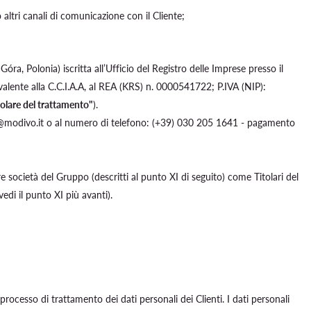
o altri canali di comunicazione con il Cliente;
 Polonia) iscritta all’Ufficio del Registro delle Imprese presso il
alente alla C.C.I.A.A, al REA (KRS) n. 0000541722; P.IVA (NIP):
tolare del trattamento"
).
: info@modivo.it o al numero di telefono: (+39) 030 205 1641 - pagamento
ltre società del Gruppo (descritti al punto XI di seguito) come Titolari del
edi il punto XI più avanti).
processo di trattamento dei dati personali dei Clienti. I dati personali