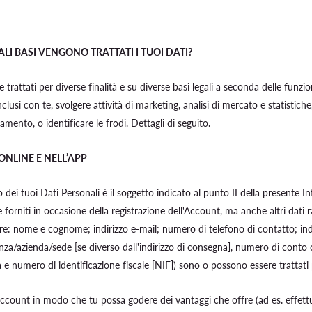
ALI BASI VENGONO TRATTATI I TUOI DATI?
trattati per diverse finalità e su diverse basi legali a seconda delle funzion
clusi con te, svolgere attività di marketing, analisi di mercato e statistiche,
mento, o identificare le frodi. Dettagli di seguito.
NLINE E NELL’APP
o dei tuoi Dati Personali è il soggetto indicato al punto II della presente I
 forniti in occasione della registrazione dell'Account, ma anche altri dati rac
olare: nome e cognome; indirizzo e-mail; numero di telefono di contatto; ind
denza/azienda/sede [se diverso dall'indirizzo di consegna], numero di conto
 e numero di identificazione fiscale [NIF]) sono o possono essere trattati p
account in modo che tu possa godere dei vantaggi che offre (ad es. effettu