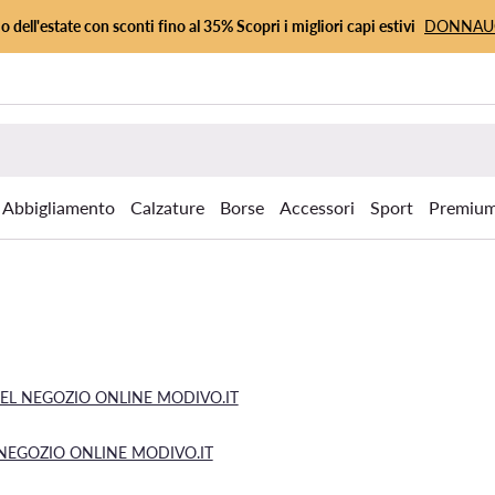
io dell'estate con sconti fino al 35% Scopri i migliori capi estivi
DONNA
Abbigliamento
Calzature
Borse
Accessori
Sport
Premiu
DEL NEGOZIO ONLINE MODIVO.IT
 NEGOZIO ONLINE MODIVO.IT