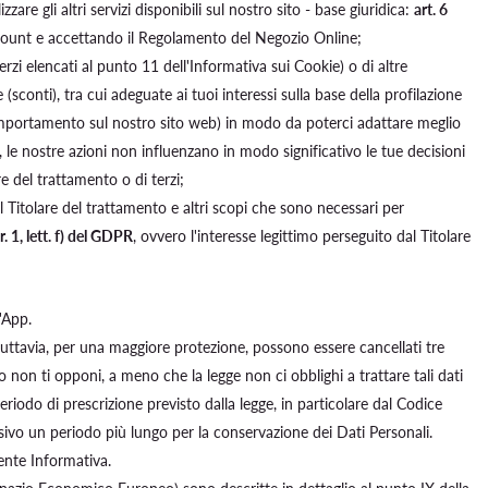
izzare gli altri servizi disponibili sul nostro sito - base giuridica:
art. 6
Account e accettando il Regolamento del Negozio Online;
terzi elencati al punto 11 dell'Informativa sui Cookie) o di altre
sconti), tra cui adeguate ai tuoi interessi sulla base della profilazione
o comportamento sul nostro sito web) in modo da poterci adattare meglio
a, le nostre azioni non influenzano in modo significativo le tue decisioni
are del trattamento o di terzi;
il Titolare del trattamento e altri scopi che sono necessari per
ar. 1, lett. f) del GDPR
, ovvero l'interesse legittimo perseguito dal Titolare
'App.
t (tuttavia, per una maggiore protezione, possono essere cancellati tre
o non ti opponi, a meno che la legge non ci obblighi a trattare tali dati
eriodo di prescrizione previsto dalla legge, in particolare dal Codice
ecisivo un periodo più lungo per la conservazione dei Dati Personali.
sente Informativa.