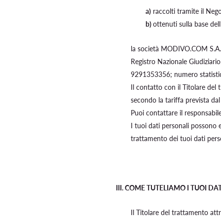
a)
raccolti tramite il Negoz
b)
ottenuti sulla base dell
la società MODIVO.COM S.A. co
Registro Nazionale Giudiziari
9291353356; numero statistic
Il contatto con il Titolare de
secondo la tariffa prevista dal
Puoi contattare il responsabile
I tuoi dati personali possono es
trattamento dei tuoi dati pers
III.
COME TUTELIAMO I TUOI DAT
Il Titolare del trattamento att