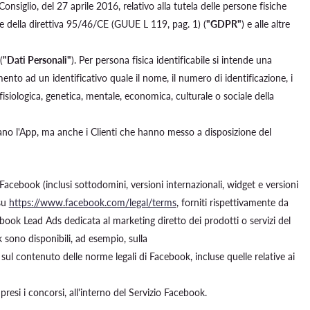
iglio, del 27 aprile 2016, relativo alla tutela delle persone fisiche
one della direttiva 95/46/CE (GUUE L 119, pag. 1) (
"GDPR"
) e alle altre
(
"Dati Personali"
). Per persona fisica identificabile si intende una
ento ad un identificativo quale il nome, il numero di identificazione, i
ca, fisiologica, genetica, mentale, economica, culturale o sociale della
zzano l'App, ma anche i Clienti che hanno messo a disposizione del
acebook (inclusi sottodomini, versioni internazionali, widget e versioni
 su
https://www.facebook.com/legal/terms
, forniti rispettivamente da
ebook Lead Ads dedicata al marketing diretto dei prodotti o servizi del
k sono disponibili, ad esempio, sulla
 sul contenuto delle norme legali di Facebook, incluse quelle relative ai
esi i concorsi, all'interno del Servizio Facebook.