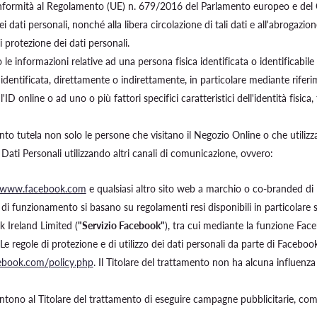
onformità al Regolamento (UE) n. 679/2016 del Parlamento europeo e del Cons
 dati personali, nonché alla libera circolazione di tali dati e all'abrogazi
 protezione dei dati personali.
 le informazioni relative ad una persona fisica identificata o identificabile 
identificata, direttamente o indirettamente, in particolare mediante riferim
, l'ID online o ad uno o più fattori specifici caratteristici dell'identità fisi
amento tutela non solo le persone che visitano il Negozio Online o che utili
 Dati Personali utilizzando altri canali di comunicazione, ovvero:
//www.facebook.com
e qualsiasi altro sito web a marchio o co-branded di F
le di funzionamento si basano su regolamenti resi disponibili in particolare
 Ireland Limited (
"Servizio Facebook"
), tra cui mediante la funzione Fac
Le regole di protezione e di utilizzo dei dati personali da parte di Faceboo
ebook.com/policy.php
. Il Titolare del trattamento non ha alcuna influenza
ntono al Titolare del trattamento di eseguire campagne pubblicitarie, compr