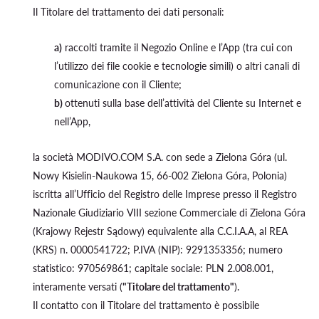
Il Titolare del trattamento dei dati personali:
a)
raccolti tramite il Negozio Online e l’App (tra cui con
l’utilizzo dei file cookie e tecnologie simili) o altri canali di
comunicazione con il Cliente;
b)
ottenuti sulla base dell’attività del Cliente su Internet e
nell’App,
la società MODIVO.COM S.A. con sede a Zielona Góra (ul.
Nowy Kisielin-Naukowa 15, 66-002 Zielona Góra, Polonia)
iscritta all’Ufficio del Registro delle Imprese presso il Registro
Nazionale Giudiziario VIII sezione Commerciale di Zielona Góra
(Krajowy Rejestr Sądowy) equivalente alla C.C.I.A.A, al REA
(KRS) n. 0000541722; P.IVA (NIP): 9291353356; numero
statistico: 970569861; capitale sociale: PLN 2.008.001,
interamente versati (
"Titolare del trattamento"
).
Il contatto con il Titolare del trattamento è possibile