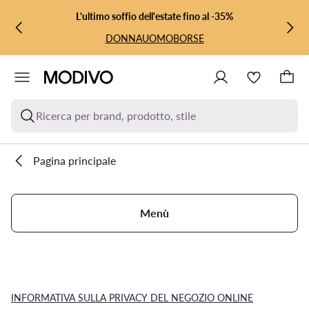
VAI AL CONTENUTO PRINCIPALE
VAI ALLA RICERCA
L'ultimo soffio dell'estate fino al -35%
DONNA
UOMO
BORSE
Ricerca per brand, prodotto, stile
Pagina principale
Menù
INFORMATIVA SULLA PRIVACY DEL NEGOZIO ONLINE