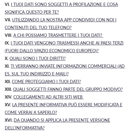
VI.
I
TUOI
DATI SONO SOGGETTI A PROFILAZIONE E COSA
SIGNIFICA QUESTO PER TE?
VII.
UTILIZZANDO LA NOSTRA APP CONDIVIDI CON NOI I
CONTENUTI DEL TUO TELEFONO?
VIII
.
A CHI POSSIAMO TRASMETTERE I TUOI DATI?
IX.
I TUOI DATI VENGONO TRASMESSI ANCHE AI PAESI TERZI
(FUORI DALLO SPAZIO ECONOMICO EUROPEO)?
X.
QUALI SONO I TUOI DIRITTI?
XI.
TI VERRANNO INVIATE INFORMAZIONI COMMERCIALI (AD
ES. SUL TUO INDIRIZZO E-MAIL)?
XII.
COME PROTEGGIAMO I TUOI DATI?
XIII.
Q
UALI SOGGETTI FANNO PARTE DEL GRUPPO
MODIVO
?
XIV.
COLLEGAMENTI AD ALTRI SITI WEB
XV.
LA PRESENTE INFORMATIVA PUÒ ESSERE MODIFICATA E
COME VERRAI A SAPERLO?
XVI.
DA QUANDO SI APPLICA LA PRESENTE VERSIONE
DELL’INFORMATIVA?