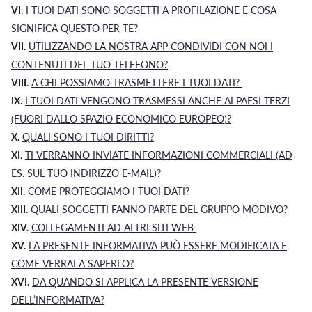
VI.
I
TUOI
DATI SONO SOGGETTI A PROFILAZIONE E COSA
SIGNIFICA QUESTO PER TE?
VII.
UTILIZZANDO LA NOSTRA APP CONDIVIDI CON NOI I
CONTENUTI DEL TUO TELEFONO?
VIII
.
A CHI POSSIAMO TRASMETTERE I TUOI DATI?
IX.
I TUOI DATI VENGONO TRASMESSI ANCHE AI PAESI TERZI
(FUORI DALLO SPAZIO ECONOMICO EUROPEO)?
X.
QUALI SONO I TUOI DIRITTI?
XI.
TI VERRANNO INVIATE INFORMAZIONI COMMERCIALI (AD
ES. SUL TUO INDIRIZZO E-MAIL)?
XII.
COME PROTEGGIAMO I TUOI DATI?
XIII.
Q
UALI SOGGETTI FANNO PARTE DEL GRUPPO
MODIVO
?
XIV.
COLLEGAMENTI AD ALTRI SITI WEB
XV.
LA PRESENTE INFORMATIVA PUÒ ESSERE MODIFICATA E
COME VERRAI A SAPERLO?
XVI.
DA QUANDO SI APPLICA LA PRESENTE VERSIONE
DELL’INFORMATIVA?