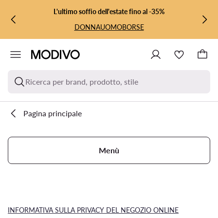
VAI AL CONTENUTO PRINCIPALE
VAI ALLA RICERCA
L'ultimo soffio dell'estate fino al -35%
DONNA
UOMO
BORSE
Ricerca per brand, prodotto, stile
Pagina principale
Menù
INFORMATIVA SULLA PRIVACY DEL NEGOZIO ONLINE