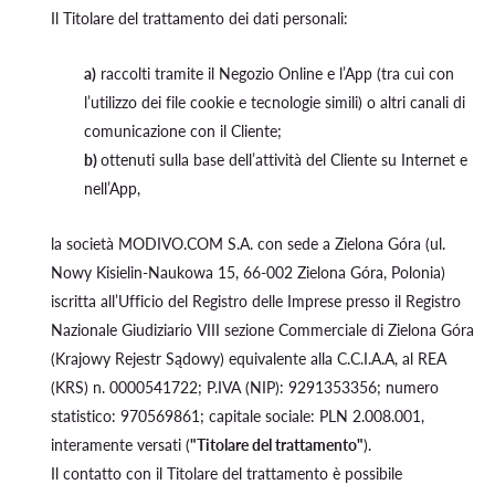
Il Titolare del trattamento dei dati personali:
a)
raccolti tramite il Negozio Online e l’App (tra cui con
l’utilizzo dei file cookie e tecnologie simili) o altri canali di
comunicazione con il Cliente;
b)
ottenuti sulla base dell’attività del Cliente su Internet e
nell’App,
la società MODIVO.COM S.A. con sede a Zielona Góra (ul.
Nowy Kisielin-Naukowa 15, 66-002 Zielona Góra, Polonia)
iscritta all’Ufficio del Registro delle Imprese presso il Registro
Nazionale Giudiziario VIII sezione Commerciale di Zielona Góra
(Krajowy Rejestr Sądowy) equivalente alla C.C.I.A.A, al REA
(KRS) n. 0000541722; P.IVA (NIP): 9291353356; numero
statistico: 970569861; capitale sociale: PLN 2.008.001,
interamente versati (
"Titolare del trattamento"
).
Il contatto con il Titolare del trattamento è possibile