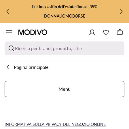
VAI AL CONTENUTO PRINCIPALE
VAI ALLA RICERCA
L'ultimo soffio dell'estate fino al -35%
DONNA
UOMO
BORSE
Ricerca per brand, prodotto, stile
Pagina principale
Menù
INFORMATIVA SULLA PRIVACY DEL NEGOZIO ONLINE