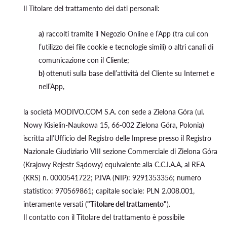
Il Titolare del trattamento dei dati personali:
a)
raccolti tramite il Negozio Online e l’App (tra cui con
l’utilizzo dei file cookie e tecnologie simili) o altri canali di
comunicazione con il Cliente;
b)
ottenuti sulla base dell’attività del Cliente su Internet e
nell’App,
la società MODIVO.COM S.A. con sede a Zielona Góra (ul.
Nowy Kisielin-Naukowa 15, 66-002 Zielona Góra, Polonia)
iscritta all’Ufficio del Registro delle Imprese presso il Registro
Nazionale Giudiziario VIII sezione Commerciale di Zielona Góra
(Krajowy Rejestr Sądowy) equivalente alla C.C.I.A.A, al REA
(KRS) n. 0000541722; P.IVA (NIP): 9291353356; numero
statistico: 970569861; capitale sociale: PLN 2.008.001,
interamente versati (
"Titolare del trattamento"
).
Il contatto con il Titolare del trattamento è possibile