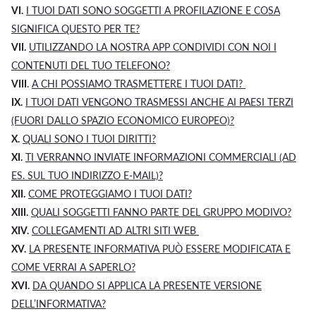
VI.
I
TUOI
DATI SONO SOGGETTI A PROFILAZIONE E COSA
SIGNIFICA QUESTO PER TE?
VII.
UTILIZZANDO LA NOSTRA APP CONDIVIDI CON NOI I
CONTENUTI DEL TUO TELEFONO?
VIII
.
A CHI POSSIAMO TRASMETTERE I TUOI DATI?
IX.
I TUOI DATI VENGONO TRASMESSI ANCHE AI PAESI TERZI
(FUORI DALLO SPAZIO ECONOMICO EUROPEO)?
X.
QUALI SONO I TUOI DIRITTI?
XI.
TI VERRANNO INVIATE INFORMAZIONI COMMERCIALI (AD
ES. SUL TUO INDIRIZZO E-MAIL)?
XII.
COME PROTEGGIAMO I TUOI DATI?
XIII.
Q
UALI SOGGETTI FANNO PARTE DEL GRUPPO
MODIVO
?
XIV.
COLLEGAMENTI AD ALTRI SITI WEB
XV.
LA PRESENTE INFORMATIVA PUÒ ESSERE MODIFICATA E
COME VERRAI A SAPERLO?
XVI.
DA QUANDO SI APPLICA LA PRESENTE VERSIONE
DELL’INFORMATIVA?