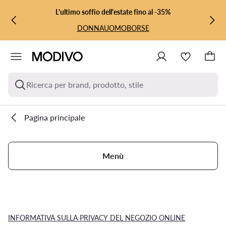
VAI AL CONTENUTO PRINCIPALE
VAI ALLA RICERCA
L'ultimo soffio dell'estate fino al -35%
DONNA
UOMO
BORSE
Ricerca per brand, prodotto, stile
Pagina principale
Menù
INFORMATIVA SULLA PRIVACY DEL NEGOZIO ONLINE