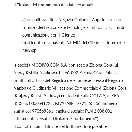
Il Titolare del trattamento dei dati personali:
a)
raccolti tramite il Negozio Online e l’App (tra cui con
l’utilizzo dei file cookie e tecnologie simili) o altri canali di
comunicazione con il Cliente;
b)
ottenuti sulla base dell’attività del Cliente su Internet e
nell’App,
la società MODIVO.COM S.A. con sede a Zielona Góra (ul.
Nowy Kisielin-Naukowa 15, 66-002 Zielona Góra, Polonia)
iscritta all’Ufficio del Registro delle Imprese presso il Registro
Nazionale Giudiziario VIII sezione Commerciale di Zielona Góra
(Krajowy Rejestr Sądowy) equivalente alla C.C.I.A.A, al REA
(KRS) n. 0000541722; P.IVA (NIP): 9291353356; numero
statistico: 970569861; capitale sociale: PLN 2.008.001,
interamente versati (
"Titolare del trattamento"
).
Il contatto con il Titolare del trattamento è possibile