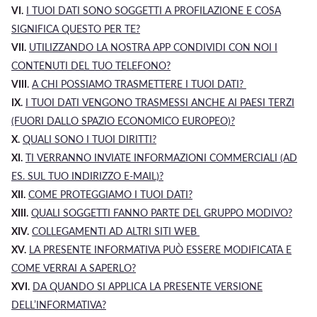
VI.
I
TUOI
DATI SONO SOGGETTI A PROFILAZIONE E COSA
SIGNIFICA QUESTO PER TE?
VII.
UTILIZZANDO LA NOSTRA APP CONDIVIDI CON NOI I
CONTENUTI DEL TUO TELEFONO?
VIII
.
A CHI POSSIAMO TRASMETTERE I TUOI DATI?
IX.
I TUOI DATI VENGONO TRASMESSI ANCHE AI PAESI TERZI
(FUORI DALLO SPAZIO ECONOMICO EUROPEO)?
X.
QUALI SONO I TUOI DIRITTI?
XI.
TI VERRANNO INVIATE INFORMAZIONI COMMERCIALI (AD
ES. SUL TUO INDIRIZZO E-MAIL)?
XII.
COME PROTEGGIAMO I TUOI DATI?
XIII.
Q
UALI SOGGETTI FANNO PARTE DEL GRUPPO
MODIVO
?
XIV.
COLLEGAMENTI AD ALTRI SITI WEB
XV.
LA PRESENTE INFORMATIVA PUÒ ESSERE MODIFICATA E
COME VERRAI A SAPERLO?
XVI.
DA QUANDO SI APPLICA LA PRESENTE VERSIONE
DELL’INFORMATIVA?