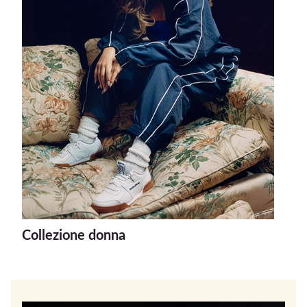
Collezione donna
Col