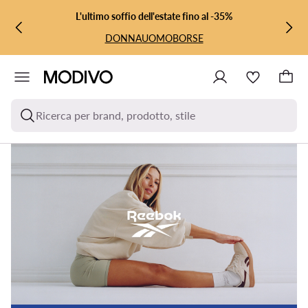
VAI AL CONTENUTO PRINCIPALE
VAI ALLA RICERCA
L'ultimo soffio dell'estate fino al -35%
DONNA
UOMO
BORSE
Ricerca per brand, prodotto, stile