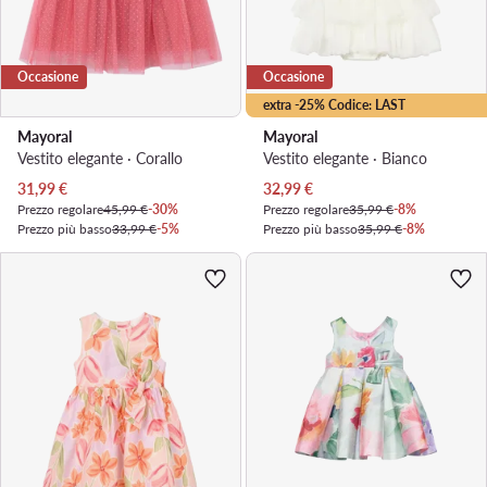
Occasione
Occasione
extra -25% Codice: LAST
Mayoral
Mayoral
Vestito elegante · Corallo
Vestito elegante · Bianco
Prezzo attuale
Prezzo attuale
31,99
€
32,99
€
Prezzo regolare
45,99 €
-30%
Prezzo regolare
35,99 €
-8%
Prezzo più basso
33,99 €
-5%
Prezzo più basso
35,99 €
-8%