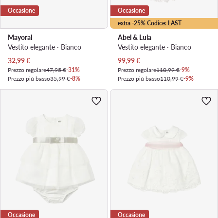
Occasione
Occasione
extra -25% Codice: LAST
Mayoral
Abel & Lula
Vestito elegante · Bianco
Vestito elegante · Bianco
Prezzo attuale
Prezzo attuale
32,99
€
99,99
€
Prezzo regolare
47,95 €
-31%
Prezzo regolare
110,99 €
-9%
Prezzo più basso
35,99 €
-8%
Prezzo più basso
110,99 €
-9%
Occasione
Occasione