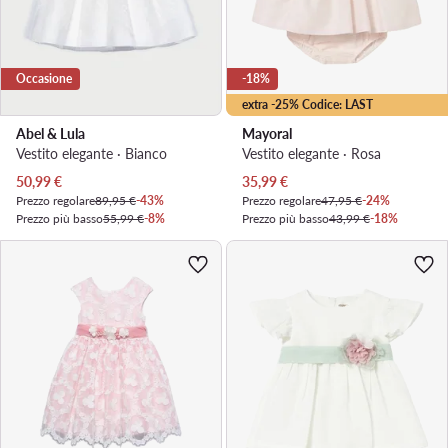
Occasione
-18%
extra -25% Codice: LAST
Abel & Lula
Mayoral
Vestito elegante · Bianco
Vestito elegante · Rosa
Prezzo attuale
Prezzo attuale
50,99
€
35,99
€
Prezzo regolare
89,95 €
-43%
Prezzo regolare
47,95 €
-24%
Prezzo più basso
55,99 €
-8%
Prezzo più basso
43,99 €
-18%