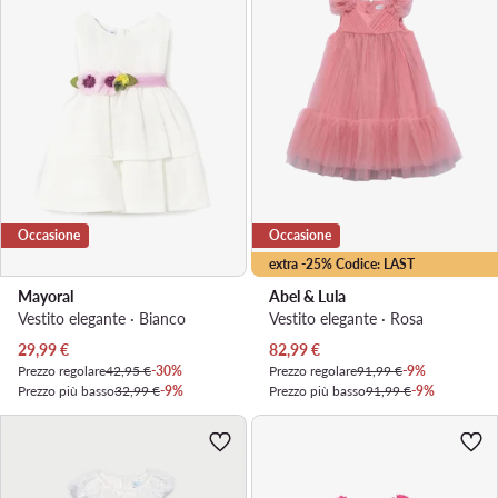
Occasione
Occasione
extra -25% Codice: LAST
Mayoral
Abel & Lula
Vestito elegante · Bianco
Vestito elegante · Rosa
Prezzo attuale
Prezzo attuale
29,99
€
82,99
€
Prezzo regolare
42,95 €
-30%
Prezzo regolare
91,99 €
-9%
Prezzo più basso
32,99 €
-9%
Prezzo più basso
91,99 €
-9%