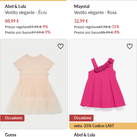
Abel & Lula
Mayoral
Vestito elegante · Écru
Vestito elegante · Rosa
Prezzo attuale
Prezzo attuale
88,99
€
32,99
€
Prezzo regolare
97,99 €
-9%
Prezzo regolare
47,95 €
-31%
Prezzo più basso
97,99 €
-9%
Prezzo più basso
35,99 €
-8%
Occasione
Occasione
extra -25% Codice: LAST
Guess
Abel & Lula