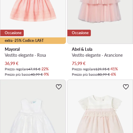
Occasione
Occasione
extra -25% Codice: LAST
Mayoral
Abel & Lula
Vestito elegante · Rosa
Vestito elegante · Arancione
Prezzo attuale
Prezzo attuale
36,99
€
75,99
€
Prezzo regolare
47,95 €
-22%
Prezzo regolare
129,95 €
-41%
Prezzo più basso
40,99 €
-9%
Prezzo più basso
80,99 €
-6%