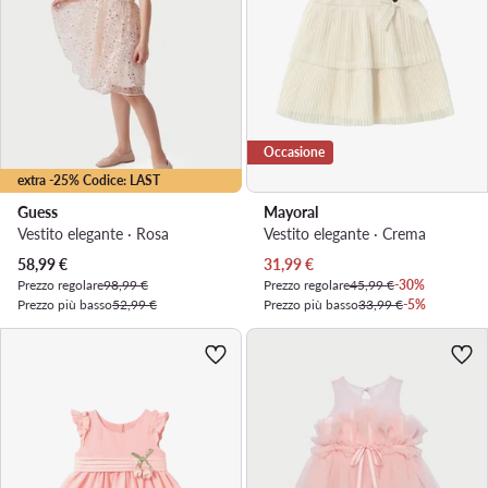
Occasione
extra -25% Codice: LAST
Guess
Mayoral
Vestito elegante · Rosa
Vestito elegante · Crema
Prezzo attuale
Prezzo attuale
58,99
€
31,99
€
Prezzo regolare
98,99 €
Prezzo regolare
45,99 €
-30%
Prezzo più basso
52,99 €
Prezzo più basso
33,99 €
-5%