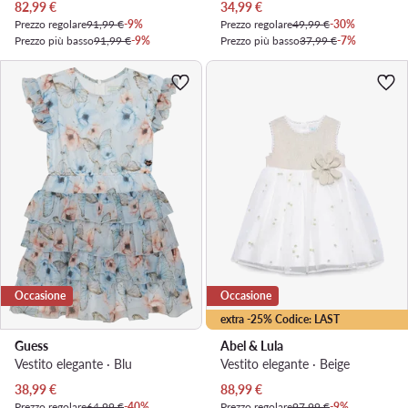
Prezzo attuale
Prezzo attuale
82,99
€
34,99
€
Prezzo regolare
91,99 €
-9%
Prezzo regolare
49,99 €
-30%
Prezzo più basso
91,99 €
-9%
Prezzo più basso
37,99 €
-7%
Occasione
Occasione
extra -25% Codice: LAST
Guess
Abel & Lula
Vestito elegante · Blu
Vestito elegante · Beige
Prezzo attuale
Prezzo attuale
38,99
€
88,99
€
Prezzo regolare
64,99 €
-40%
Prezzo regolare
97,99 €
-9%