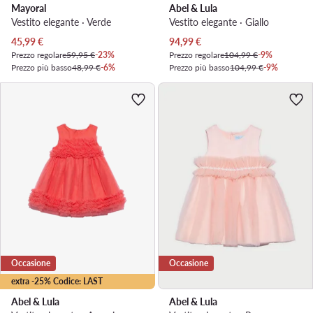
Mayoral
Abel & Lula
Vestito elegante · Verde
Vestito elegante · Giallo
Prezzo attuale
Prezzo attuale
45,99
€
94,99
€
Prezzo regolare
59,95 €
-23%
Prezzo regolare
104,99 €
-9%
Prezzo più basso
48,99 €
-6%
Prezzo più basso
104,99 €
-9%
Occasione
Occasione
extra -25% Codice: LAST
Abel & Lula
Abel & Lula