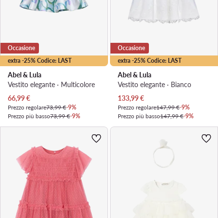
Occasione
Occasione
extra -25% Codice: LAST
extra -25% Codice: LAST
Abel & Lula
Abel & Lula
Vestito elegante · Multicolore
Vestito elegante · Bianco
Prezzo attuale
Prezzo attuale
66,99
€
133,99
€
Prezzo regolare
73,99 €
-9%
Prezzo regolare
147,99 €
-9%
Prezzo più basso
73,99 €
-9%
Prezzo più basso
147,99 €
-9%