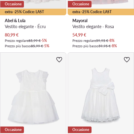
Occasione
Occasione
extra -25% Codice: LAST
extra -25% Codice: LAST
Abel & Lula
Mayoral
Vestito elegante · Écru
Vestito elegante · Rosa
Prezzo attuale
Prezzo attuale
80,99
€
54,99
€
Prezzo regolare
85,99 €
-5%
Prezzo regolare
59,95 €
-8%
Prezzo più basso
85,99 €
-5%
Prezzo più basso
59,95 €
-8%
Occasione
Occasione