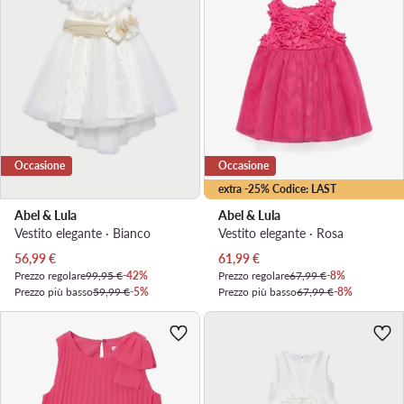
Occasione
Occasione
extra -25% Codice: LAST
Abel & Lula
Abel & Lula
Vestito elegante · Bianco
Vestito elegante · Rosa
Prezzo attuale
Prezzo attuale
56,99
€
61,99
€
Prezzo regolare
99,95 €
-42%
Prezzo regolare
67,99 €
-8%
Prezzo più basso
59,99 €
-5%
Prezzo più basso
67,99 €
-8%