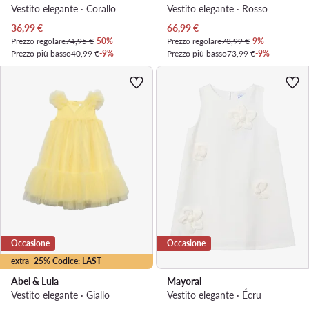
Vestito elegante · Corallo
Vestito elegante · Rosso
Prezzo attuale
Prezzo attuale
36,99
€
66,99
€
Prezzo regolare
74,95 €
-50%
Prezzo regolare
73,99 €
-9%
Prezzo più basso
40,99 €
-9%
Prezzo più basso
73,99 €
-9%
Occasione
Occasione
extra -25% Codice: LAST
Abel & Lula
Mayoral
Vestito elegante · Giallo
Vestito elegante · Écru