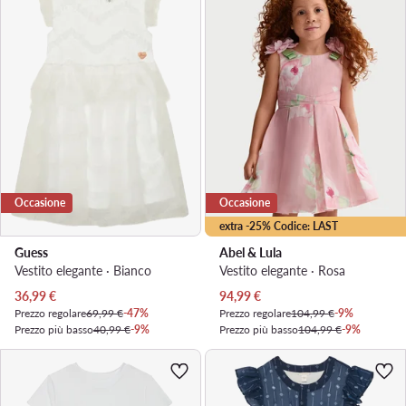
Occasione
Occasione
extra -25% Codice: LAST
Guess
Abel & Lula
Vestito elegante · Bianco
Vestito elegante · Rosa
Prezzo attuale
Prezzo attuale
36,99
€
94,99
€
Prezzo regolare
69,99 €
-47%
Prezzo regolare
104,99 €
-9%
Prezzo più basso
40,99 €
-9%
Prezzo più basso
104,99 €
-9%