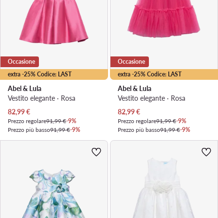
Occasione
Occasione
extra -25% Codice: LAST
extra -25% Codice: LAST
Abel & Lula
Abel & Lula
Vestito elegante · Rosa
Vestito elegante · Rosa
Prezzo attuale
Prezzo attuale
82,99
€
82,99
€
Prezzo regolare
91,99 €
-9%
Prezzo regolare
91,99 €
-9%
Prezzo più basso
91,99 €
-9%
Prezzo più basso
91,99 €
-9%