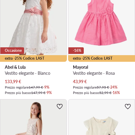
Occasione
-16%
extra -25% Codice: LAST
extra -25% Codice: LAST
Abel & Lula
Mayoral
Vestito elegante · Bianco
Vestito elegante · Rosa
Prezzo attuale
Prezzo attuale
133,99
€
43,99
€
Prezzo regolare
147,99 €
-9%
Prezzo regolare
57,95 €
-24%
Prezzo più basso
147,99 €
-9%
Prezzo più basso
52,99 €
-16%