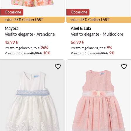
Occasione
Occasione
extra -25% Codice: LAST
extra -25% Codice: LAST
Mayoral
Abel & Lula
Vestito elegante · Arancione
Vestito elegante · Multicolore
Prezzo attuale
Prezzo attuale
43,99
€
66,99
€
Prezzo regolare
59,95 €
-26%
Prezzo regolare
73,99 €
-9%
Prezzo più basso
48,99 €
-10%
Prezzo più basso
73,99 €
-9%