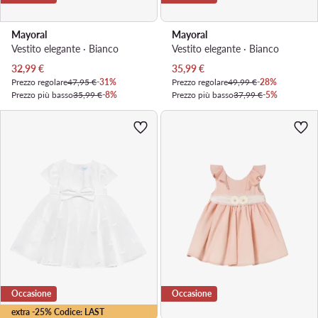
Mayoral
Mayoral
Vestito elegante · Bianco
Vestito elegante · Bianco
Prezzo attuale
Prezzo attuale
32,99
€
35,99
€
Prezzo regolare
47,95 €
-31%
Prezzo regolare
49,99 €
-28%
Prezzo più basso
35,99 €
-8%
Prezzo più basso
37,99 €
-5%
Occasione
Occasione
extra -25% Codice: LAST