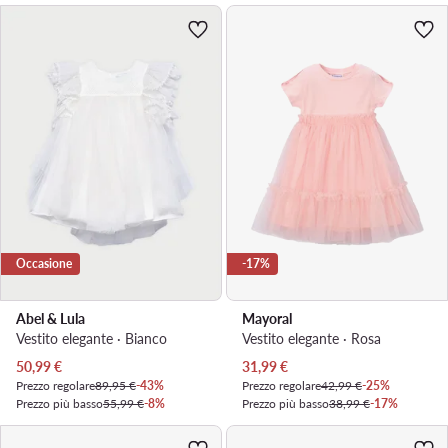
Occasione
-17%
Abel & Lula
Mayoral
Vestito elegante · Bianco
Vestito elegante · Rosa
Prezzo attuale
Prezzo attuale
50,99
€
31,99
€
Prezzo regolare
89,95 €
-43%
Prezzo regolare
42,99 €
-25%
Prezzo più basso
55,99 €
-8%
Prezzo più basso
38,99 €
-17%