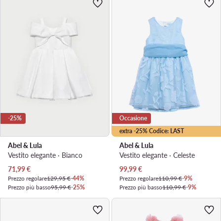
-25%
Occasione
extra -25% Codice: LAST
Abel & Lula
Abel & Lula
Vestito elegante · Bianco
Vestito elegante · Celeste
Prezzo attuale
Prezzo attuale
71,99
€
99,99
€
Prezzo regolare
129,95 €
-44%
Prezzo regolare
110,99 €
-9%
Prezzo più basso
95,99 €
-25%
Prezzo più basso
110,99 €
-9%