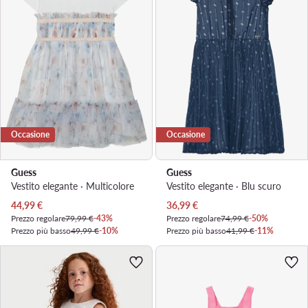
Occasione
Occasione
Guess
Guess
Vestito elegante · Multicolore
Vestito elegante · Blu scuro
Prezzo attuale
Prezzo attuale
44,99
€
36,99
€
Prezzo regolare
79,99 €
-43%
Prezzo regolare
74,99 €
-50%
Prezzo più basso
49,99 €
-10%
Prezzo più basso
41,99 €
-11%