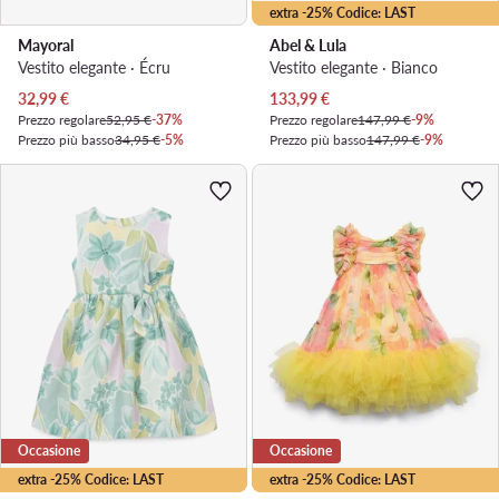
extra -25% Codice: LAST
Mayoral
Abel & Lula
Vestito elegante · Écru
Vestito elegante · Bianco
Prezzo attuale
Prezzo attuale
32,99
€
133,99
€
Prezzo regolare
52,95 €
-37%
Prezzo regolare
147,99 €
-9%
Prezzo più basso
34,95 €
-5%
Prezzo più basso
147,99 €
-9%
Occasione
Occasione
extra -25% Codice: LAST
extra -25% Codice: LAST