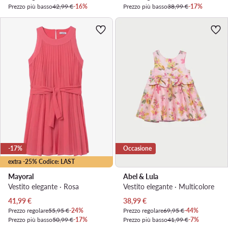
Prezzo più basso
42,99 €
-16%
Prezzo più basso
38,99 €
-17%
-17%
Occasione
extra -25% Codice: LAST
Mayoral
Abel & Lula
Vestito elegante · Rosa
Vestito elegante · Multicolore
Prezzo attuale
Prezzo attuale
41,99
€
38,99
€
Prezzo regolare
55,95 €
-24%
Prezzo regolare
69,95 €
-44%
Prezzo più basso
50,99 €
-17%
Prezzo più basso
41,99 €
-7%