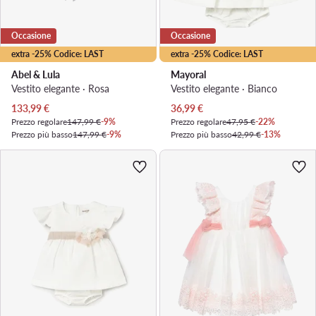
Occasione
Occasione
extra -25% Codice: LAST
extra -25% Codice: LAST
Abel & Lula
Mayoral
Vestito elegante · Rosa
Vestito elegante · Bianco
Prezzo attuale
Prezzo attuale
133,99
€
36,99
€
Prezzo regolare
147,99 €
-9%
Prezzo regolare
47,95 €
-22%
Prezzo più basso
147,99 €
-9%
Prezzo più basso
42,99 €
-13%