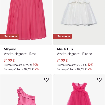
Occasione
Occasione
Mayoral
Abel & Lula
Vestito elegante · Rosa
Vestito elegante · Bianco
Prezzo attuale
Prezzo attuale
34,99
€
74,99
€
Prezzo regolare
49,99 €
-30%
Prezzo regolare
129,95 €
-42%
Prezzo più basso
37,99 €
-7%
Prezzo più basso
82,99 €
-9%