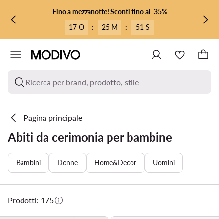
VAI AL CONTENUTO PRINCIPALE
VAI ALLA RICERCA
Fino a mezzanotte! Sconti fino al -35%
17 O
:
25 M
:
49 S
Ricerca per brand, prodotto, stile
Pagina principale
Abiti da cerimonia per bambine
Bambini
Donne
Home&Decor
Uomini
Prodotti: 175