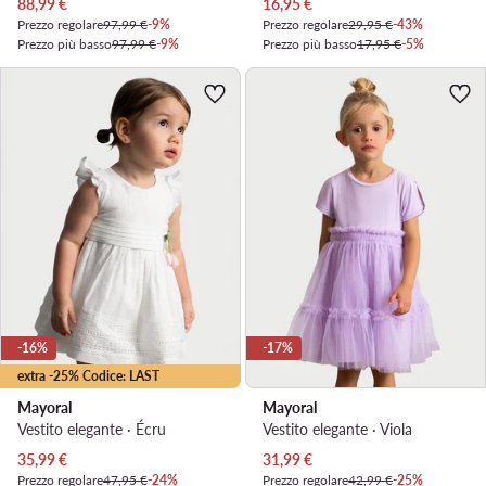
Prezzo attuale
Prezzo attuale
88,99
€
16,95
€
Prezzo regolare
97,99 €
-9%
Prezzo regolare
29,95 €
-43%
Prezzo più basso
97,99 €
-9%
Prezzo più basso
17,95 €
-5%
-16%
-17%
extra -25% Codice: LAST
Mayoral
Mayoral
Vestito elegante · Écru
Vestito elegante · Viola
Prezzo attuale
Prezzo attuale
35,99
€
31,99
€
Prezzo regolare
47,95 €
-24%
Prezzo regolare
42,99 €
-25%