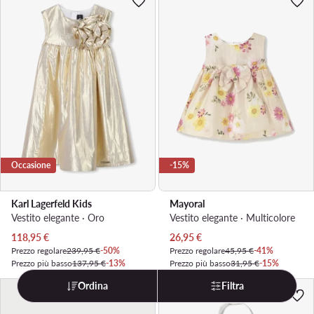
Occasione
-15%
Karl Lagerfeld Kids
Mayoral
Vestito elegante · Oro
Vestito elegante · Multicolore
Prezzo attuale
Prezzo attuale
118,95
€
26,95
€
Prezzo regolare
239,95 €
-50%
Prezzo regolare
45,95 €
-41%
Prezzo più basso
137,95 €
-13%
Prezzo più basso
31,95 €
-15%
Ordina
Filtra