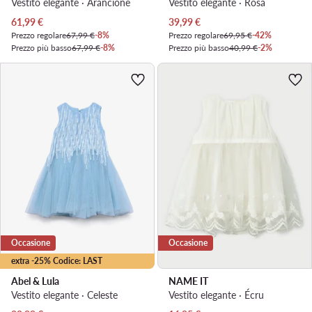
Vestito elegante · Arancione
Vestito elegante · Rosa
Prezzo attuale
Prezzo attuale
61,99
€
39,99
€
Prezzo regolare
67,99 €
-8%
Prezzo regolare
69,95 €
-42%
Prezzo più basso
67,99 €
-8%
Prezzo più basso
40,99 €
-2%
Occasione
Occasione
extra -25% Codice: LAST
Abel & Lula
NAME IT
Vestito elegante · Celeste
Vestito elegante · Écru