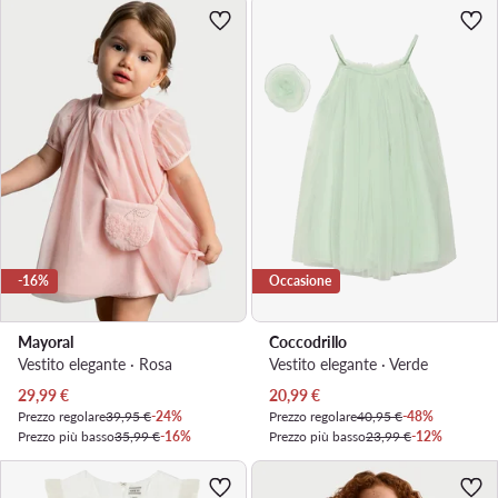
-16%
Occasione
Mayoral
Coccodrillo
Vestito elegante · Rosa
Vestito elegante · Verde
Prezzo attuale
Prezzo attuale
29,99
€
20,99
€
Prezzo regolare
39,95 €
-24%
Prezzo regolare
40,95 €
-48%
Prezzo più basso
35,99 €
-16%
Prezzo più basso
23,99 €
-12%