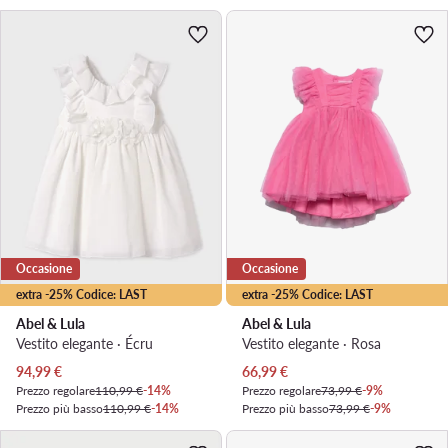
Occasione
Occasione
extra -25% Codice: LAST
extra -25% Codice: LAST
Abel & Lula
Abel & Lula
Vestito elegante · Écru
Vestito elegante · Rosa
Prezzo attuale
Prezzo attuale
94,99
€
66,99
€
Prezzo regolare
110,99 €
-14%
Prezzo regolare
73,99 €
-9%
Prezzo più basso
110,99 €
-14%
Prezzo più basso
73,99 €
-9%