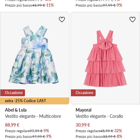
Prezzo più basso
43,99 €
-11%
Prezzo più basso
97,99 €
-9%
Occasione
Occasione
extra -25% Codice: LAST
Abel & Lula
Mayoral
Vestito elegante · Multicolore
Vestito elegante · Corallo
Prezzo attuale
Prezzo attuale
88,99
€
30,99
€
Prezzo regolare
97,99 €
-9%
Prezzo regolare
45,99 €
-32%
Prezzo più basso
97,99 €
-9%
Prezzo più basso
33,99 €
-8%