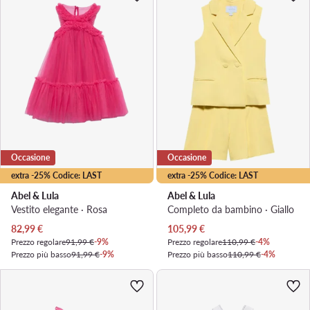
Occasione
Occasione
extra -25% Codice: LAST
extra -25% Codice: LAST
Abel & Lula
Abel & Lula
Vestito elegante · Rosa
Completo da bambino · Giallo
Prezzo attuale
Prezzo attuale
82,99
€
105,99
€
Prezzo regolare
91,99 €
-9%
Prezzo regolare
110,99 €
-4%
Prezzo più basso
91,99 €
-9%
Prezzo più basso
110,99 €
-4%