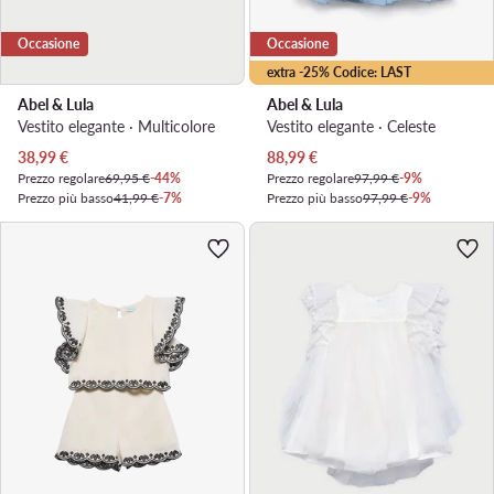
Occasione
Occasione
extra -25% Codice: LAST
Abel & Lula
Abel & Lula
Vestito elegante · Multicolore
Vestito elegante · Celeste
Prezzo attuale
Prezzo attuale
38,99
€
88,99
€
Prezzo regolare
69,95 €
-44%
Prezzo regolare
97,99 €
-9%
Prezzo più basso
41,99 €
-7%
Prezzo più basso
97,99 €
-9%