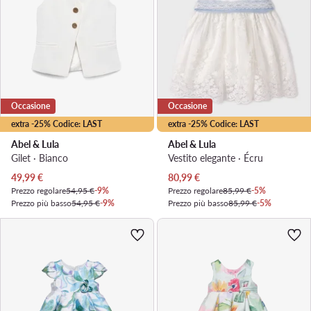
Occasione
Occasione
extra -25% Codice: LAST
extra -25% Codice: LAST
Abel & Lula
Abel & Lula
Gilet · Bianco
Vestito elegante · Écru
Prezzo attuale
Prezzo attuale
49,99
€
80,99
€
Prezzo regolare
54,95 €
-9%
Prezzo regolare
85,99 €
-5%
Prezzo più basso
54,95 €
-9%
Prezzo più basso
85,99 €
-5%