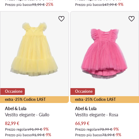
Prezzo più basso
95,99 €
-25%
Prezzo più basso
147,99 €
-9%
Occasione
Occasione
extra -25% Codice: LAST
extra -25% Codice: LAST
Abel & Lula
Abel & Lula
Vestito elegante · Giallo
Vestito elegante · Rosa
Prezzo attuale
Prezzo attuale
82,99
€
66,99
€
Prezzo regolare
91,99 €
-9%
Prezzo regolare
73,99 €
-9%
Prezzo più basso
91,99 €
-9%
Prezzo più basso
73,99 €
-9%