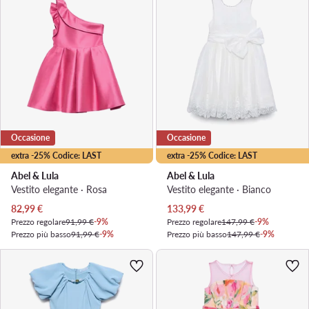
Occasione
Occasione
extra -25% Codice: LAST
extra -25% Codice: LAST
Abel & Lula
Abel & Lula
Vestito elegante · Rosa
Vestito elegante · Bianco
Prezzo attuale
Prezzo attuale
82,99
€
133,99
€
Prezzo regolare
91,99 €
-9%
Prezzo regolare
147,99 €
-9%
Prezzo più basso
91,99 €
-9%
Prezzo più basso
147,99 €
-9%