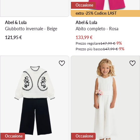
Occasione
extra -25% Codice: LAST
Abel & Lula
Abel & Lula
Giubbotto invernale · Beige
Abito completo · Rosa
Prezzo attuale
121,95
€
133,99
€
Prezzo regolare
147,99 €
-9%
Prezzo più basso
147,99 €
-9%
Occasione
Occasione