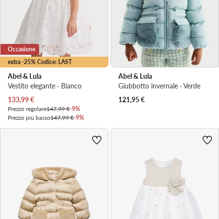
Occasione
extra -25% Codice: LAST
Abel & Lula
Abel & Lula
Vestito elegante · Bianco
Giubbotto invernale · Verde
Prezzo attuale
133,99
€
121,95
€
Prezzo regolare
147,99 €
-9%
Prezzo più basso
147,99 €
-9%