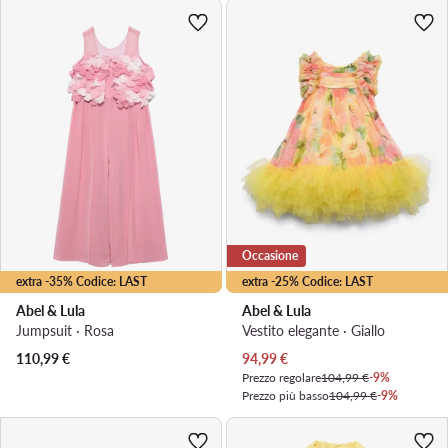
Occasione
extra -35% Codice: LAST
extra -25% Codice: LAST
Abel & Lula
Abel & Lula
Jumpsuit · Rosa
Vestito elegante · Giallo
Prezzo attuale
110,99
€
94,99
€
Prezzo regolare
104,99 €
-9%
Prezzo più basso
104,99 €
-9%