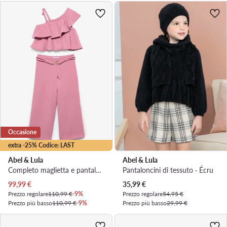
Occasione
extra -25% Codice: LAST
Abel & Lula
Abel & Lula
Completo maglietta e pantaloni · Rosa
Pantaloncini di tessuto · Écru
Prezzo attuale
Prezzo attuale
99,99
€
35,99
€
Prezzo regolare
110,99 €
-9%
Prezzo regolare
54,95 €
Prezzo più basso
110,99 €
-9%
Prezzo più basso
29,99 €