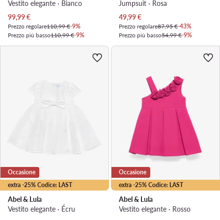
Vestito elegante · Bianco
Jumpsuit · Rosa
Prezzo attuale
Prezzo attuale
99,99
€
49,99
€
Prezzo regolare
110,99 €
-9%
Prezzo regolare
87,95 €
-43%
Prezzo più basso
110,99 €
-9%
Prezzo più basso
54,99 €
-9%
Occasione
Occasione
extra -25% Codice: LAST
extra -25% Codice: LAST
Abel & Lula
Abel & Lula
Vestito elegante · Écru
Vestito elegante · Rosso