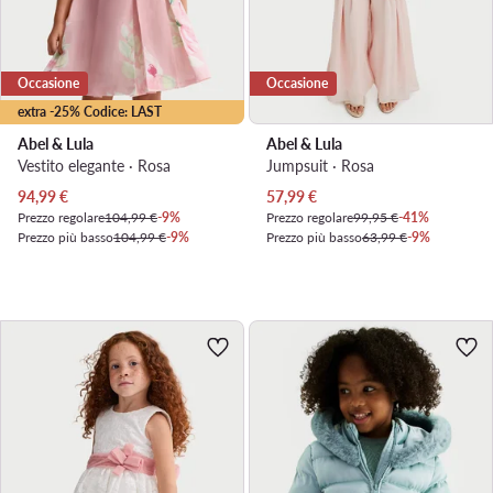
Occasione
Occasione
extra -25% Codice: LAST
Abel & Lula
Abel & Lula
Vestito elegante · Rosa
Jumpsuit · Rosa
Prezzo attuale
Prezzo attuale
94,99
€
57,99
€
Prezzo regolare
104,99 €
-9%
Prezzo regolare
99,95 €
-41%
Prezzo più basso
104,99 €
-9%
Prezzo più basso
63,99 €
-9%