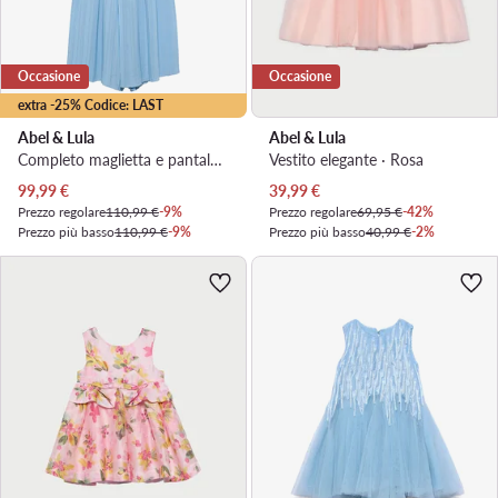
Occasione
Occasione
extra -25% Codice: LAST
Abel & Lula
Abel & Lula
Completo maglietta e pantaloni · Celeste
Vestito elegante · Rosa
Prezzo attuale
Prezzo attuale
99,99
€
39,99
€
Prezzo regolare
110,99 €
-9%
Prezzo regolare
69,95 €
-42%
Prezzo più basso
110,99 €
-9%
Prezzo più basso
40,99 €
-2%