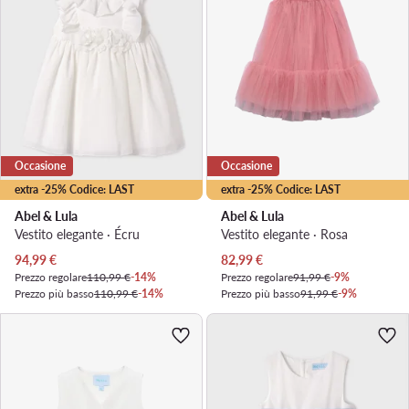
Occasione
Occasione
extra -25% Codice: LAST
extra -25% Codice: LAST
Abel & Lula
Abel & Lula
Vestito elegante · Écru
Vestito elegante · Rosa
Prezzo attuale
Prezzo attuale
94,99
€
82,99
€
Prezzo regolare
110,99 €
-14%
Prezzo regolare
91,99 €
-9%
Prezzo più basso
110,99 €
-14%
Prezzo più basso
91,99 €
-9%