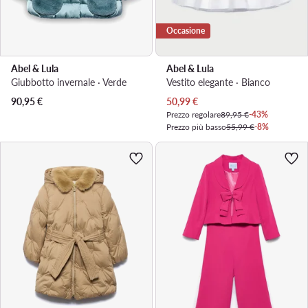
Occasione
Abel & Lula
Abel & Lula
Giubbotto invernale · Verde
Vestito elegante · Bianco
Prezzo attuale
90,95
€
50,99
€
Prezzo regolare
89,95 €
-43%
Prezzo più basso
55,99 €
-8%