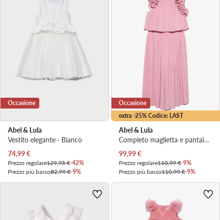
Occasione
Occasione
extra -25% Codice: LAST
Abel & Lula
Abel & Lula
Vestito elegante · Bianco
Completo maglietta e pantaloni · Rosa
Prezzo attuale
Prezzo attuale
74,99
€
99,99
€
Prezzo regolare
129,95 €
-42%
Prezzo regolare
110,99 €
-9%
Prezzo più basso
82,99 €
-9%
Prezzo più basso
110,99 €
-9%