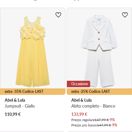
Occasione
extra -35% Codice: LAST
extra -25% Codice: LAST
Abel & Lula
Abel & Lula
Jumpsuit · Giallo
Abito completo · Bianco
Prezzo attuale
110,99
€
133,99
€
Prezzo regolare
147,99 €
-9%
Prezzo più basso
147,99 €
-9%