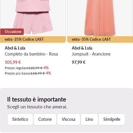
Occasione
extra -25% Codice: LAST
extra -35% Codice: LAST
Abel & Lula
Abel & Lula
Completo da bambino · Rosa
Jumpsuit · Arancione
Prezzo attuale
105,99
€
97,99
€
Prezzo regolare
110,99 €
-4%
Prezzo più basso
110,99 €
-4%
Il tessuto è importante
Scegli un tessuto che amerai.
Sintetico
Cotone
Viscosa
Lino
Similpelle