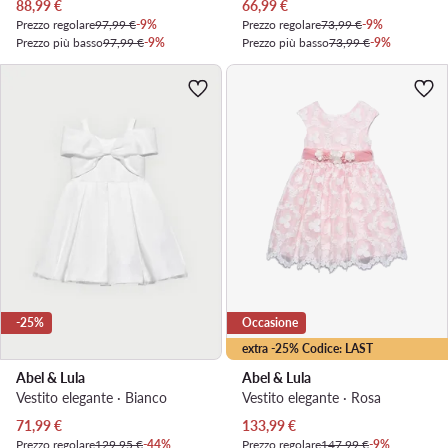
Prezzo attuale
Prezzo attuale
88,99
€
66,99
€
Prezzo regolare
97,99 €
-9%
Prezzo regolare
73,99 €
-9%
Prezzo più basso
97,99 €
-9%
Prezzo più basso
73,99 €
-9%
-25%
Occasione
extra -25% Codice: LAST
Abel & Lula
Abel & Lula
Vestito elegante · Bianco
Vestito elegante · Rosa
Prezzo attuale
Prezzo attuale
71,99
€
133,99
€
Prezzo regolare
129,95 €
-44%
Prezzo regolare
147,99 €
-9%