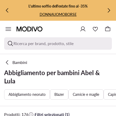
VAI AL CONTENUTO PRINCIPALE
VAI ALLA RICERCA
L'ultimo soffio dell'estate fino al -35%
DONNA
UOMO
BORSE
Ricerca per brand, prodotto, stile
Bambini
Abbigliamento per bambini Abel &
Lula
Abbigliamento neonato
Blazer
Camicie e maglie
Capis
Prodotti: 176
·
Filtri selezionati (1)