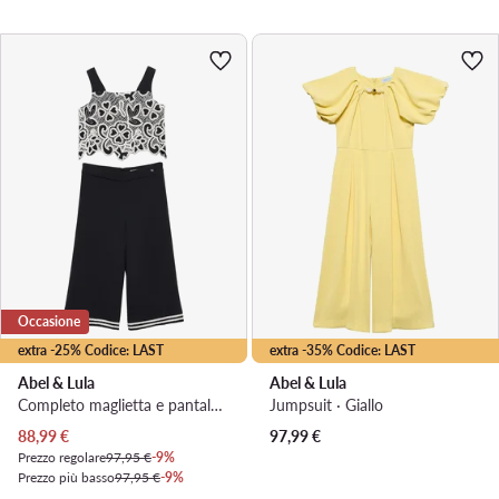
Occasione
extra -25% Codice: LAST
extra -35% Codice: LAST
Abel & Lula
Abel & Lula
Completo maglietta e pantaloni · Nero
Jumpsuit · Giallo
Prezzo attuale
88,99
€
97,99
€
Prezzo regolare
97,95 €
-9%
Prezzo più basso
97,95 €
-9%