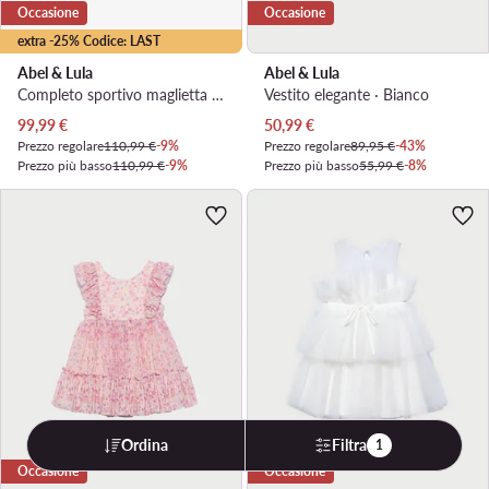
Occasione
Occasione
extra -25% Codice: LAST
Abel & Lula
Abel & Lula
Completo sportivo maglietta e shorts · Écru
Vestito elegante · Bianco
Prezzo attuale
Prezzo attuale
99,99
€
50,99
€
Prezzo regolare
110,99 €
-9%
Prezzo regolare
89,95 €
-43%
Prezzo più basso
110,99 €
-9%
Prezzo più basso
55,99 €
-8%
Ordina
Filtra
1
Occasione
Occasione