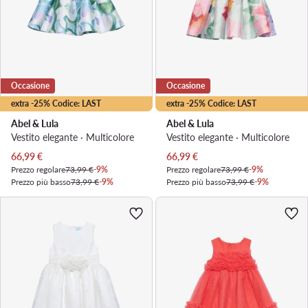
Occasione
Occasione
extra -25% Codice: LAST
extra -25% Codice: LAST
Abel & Lula
Abel & Lula
Vestito elegante · Multicolore
Vestito elegante · Multicolore
Prezzo attuale
Prezzo attuale
66,99
€
66,99
€
Prezzo regolare
73,99 €
-9%
Prezzo regolare
73,99 €
-9%
Prezzo più basso
73,99 €
-9%
Prezzo più basso
73,99 €
-9%