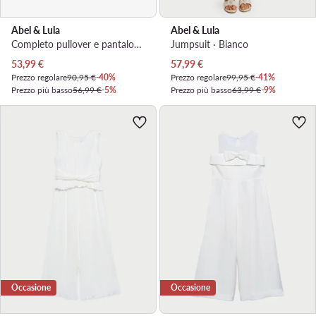
Abel & Lula
Abel & Lula
Completo pullover e pantaloni di tessuto · Nero
Jumpsuit · Bianco
Prezzo attuale
Prezzo attuale
53,99
€
57,99
€
Prezzo regolare
90,95 €
-40%
Prezzo regolare
99,95 €
-41%
Prezzo più basso
56,99 €
-5%
Prezzo più basso
63,99 €
-9%
Occasione
Occasione