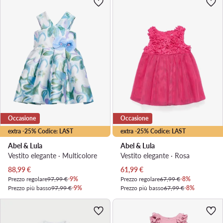
Occasione
Occasione
extra -25% Codice: LAST
extra -25% Codice: LAST
Abel & Lula
Abel & Lula
Vestito elegante · Multicolore
Vestito elegante · Rosa
Prezzo attuale
Prezzo attuale
88,99
€
61,99
€
Prezzo regolare
97,99 €
-9%
Prezzo regolare
67,99 €
-8%
Prezzo più basso
97,99 €
-9%
Prezzo più basso
67,99 €
-8%