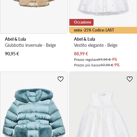
Occasione
extra -25% Codice: LAST
Abel & Lula
Abel & Lula
Giubbotto invernale · Beige
Vestito elegante · Beige
Prezzo attuale
90,95
€
88,99
€
Prezzo regolare
97,99 €
-9%
Prezzo più basso
97,99 €
-9%