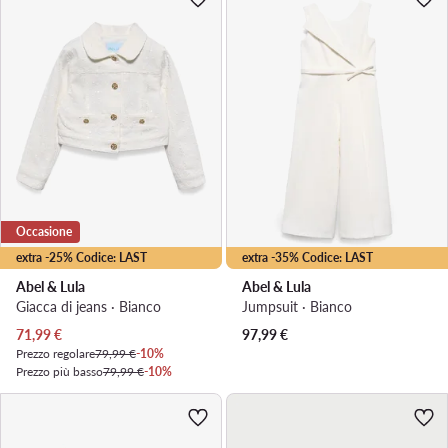
Occasione
extra -25% Codice: LAST
extra -35% Codice: LAST
Abel & Lula
Abel & Lula
Giacca di jeans · Bianco
Jumpsuit · Bianco
Prezzo attuale
71,99
€
97,99
€
Prezzo regolare
79,99 €
-10%
Prezzo più basso
79,99 €
-10%