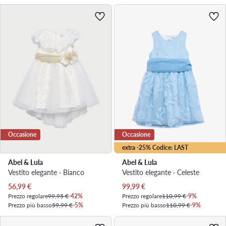
Occasione
Occasione
extra -25% Codice: LAST
Abel & Lula
Abel & Lula
Vestito elegante · Bianco
Vestito elegante · Celeste
Prezzo attuale
Prezzo attuale
56,99
€
99,99
€
Prezzo regolare
99,95 €
-42%
Prezzo regolare
110,99 €
-9%
Prezzo più basso
59,99 €
-5%
Prezzo più basso
110,99 €
-9%