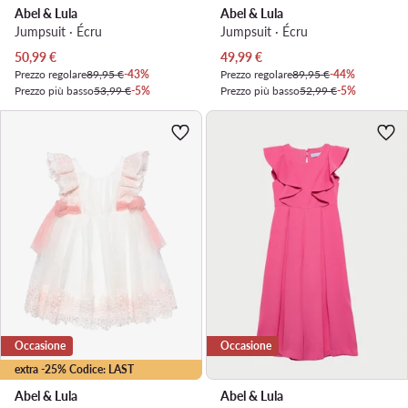
Abel & Lula
Abel & Lula
Jumpsuit · Écru
Jumpsuit · Écru
Prezzo attuale
Prezzo attuale
50,99
€
49,99
€
Prezzo regolare
89,95 €
-43%
Prezzo regolare
89,95 €
-44%
Prezzo più basso
53,99 €
-5%
Prezzo più basso
52,99 €
-5%
Occasione
Occasione
extra -25% Codice: LAST
Abel & Lula
Abel & Lula