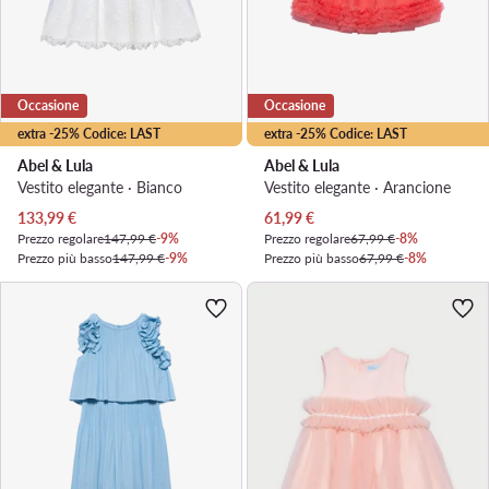
Occasione
Occasione
extra -25% Codice: LAST
extra -25% Codice: LAST
Abel & Lula
Abel & Lula
Vestito elegante · Bianco
Vestito elegante · Arancione
Prezzo attuale
Prezzo attuale
133,99
€
61,99
€
Prezzo regolare
147,99 €
-9%
Prezzo regolare
67,99 €
-8%
Prezzo più basso
147,99 €
-9%
Prezzo più basso
67,99 €
-8%