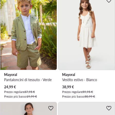
Mayoral
Mayoral
Pantaloncini di tessuto · Verde
Vestito estivo · Bianco
Prezzo attuale
Prezzo attuale
24,99
€
38,99
€
Prezzo regolare
37,95 €
Prezzo regolare
59,95 €
Prezzo più basso
19,99 €
Prezzo più basso
30,99 €