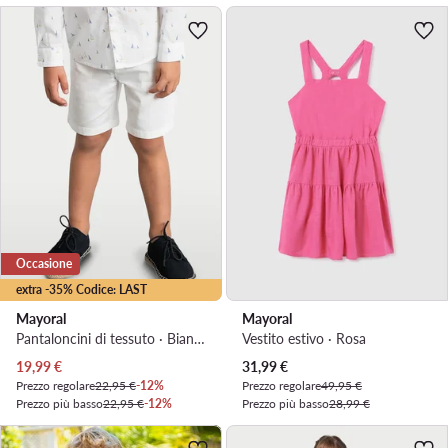
Occasione
extra -35% Codice: LAST
Mayoral
Mayoral
Pantaloncini di tessuto · Bianco
Vestito estivo · Rosa
Prezzo attuale
Prezzo attuale
19,99
€
31,99
€
Prezzo regolare
22,95 €
-12%
Prezzo regolare
49,95 €
Prezzo più basso
22,95 €
-12%
Prezzo più basso
28,99 €