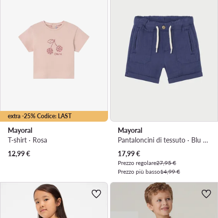
extra -25% Codice: LAST
Mayoral
Mayoral
T-shirt · Rosa
Pantaloncini di tessuto · Blu scuro
Prezzo attuale
12,99
€
17,99
€
Prezzo regolare
27,95 €
Prezzo più basso
14,99 €