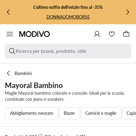
VAI AL CONTENUTO PRINCIPALE
VAI ALLA RICERCA
L'ultimo soffio dell'estate fino al -35%
DONNA
UOMO
BORSE
Ricerca per brand, prodotto, stile
Bambini
Mayoral Bambino
Maglie Mayoral bambino colorate e comode. Ideali per la scuola,
combinale con jeans e sneakers.
Abbigliamento neonato
Blazer
Camicie e maglie
Capis