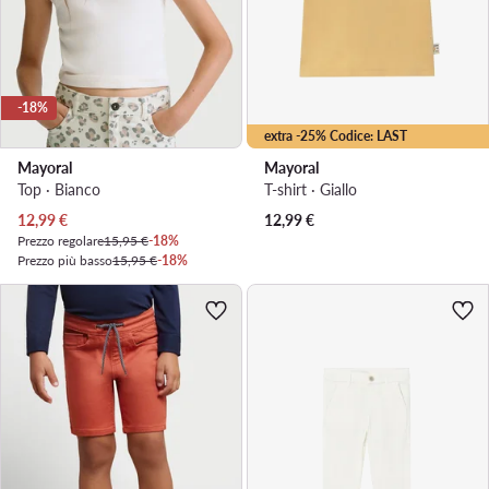
-18%
extra -25% Codice: LAST
Mayoral
Mayoral
Top · Bianco
T-shirt · Giallo
Prezzo attuale
12,99
€
12,99
€
Prezzo regolare
15,95 €
-18%
Prezzo più basso
15,95 €
-18%