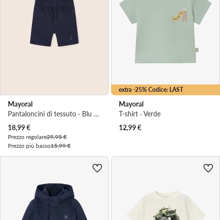
extra -25% Codice: LAST
Mayoral
Mayoral
Pantaloncini di tessuto · Blu scuro
T-shirt · Verde
Prezzo attuale
18,99
€
12,99
€
Prezzo regolare
29,95 €
Prezzo più basso
15,99 €