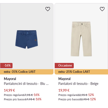
-16%
Occasione
extra -35% Codice: LAST
extra -25% Codice: LAST
Mayoral
Mayoral
Pantaloncini di tessuto · Blu scuro
Pantaloni di tessuto · Beige
Prezzo attuale
Prezzo attuale
14,99
€
19,99
€
Prezzo regolare
17,95 €
-16%
Prezzo regolare
22,95 €
-12%
Prezzo più basso
17,95 €
-16%
Prezzo più basso
22,95 €
-12%