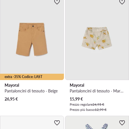
extra -35% Codice: LAST
Mayoral
Mayoral
Pantaloncini di tessuto · Beige
Pantaloncini di tessuto · Marrone
Prezzo attuale
26,95
€
15,99
€
Prezzo regolare
24,95 €
Prezzo più basso
12,99 €