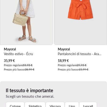
Mayoral
Mayoral
Vestito estivo · Écru
Pantaloncini di tessuto · Arancione
Prezzo attuale
Prezzo attuale
35,99
€
18,99
€
Prezzo regolare
55,95 €
Prezzo regolare
29,95 €
Prezzo più basso
28,99 €
Prezzo più basso
15,99 €
Il tessuto è importante
Scegli un tessuto che amerai.
Cotone
Sintetico
Viscosa
Lino
Lyocell