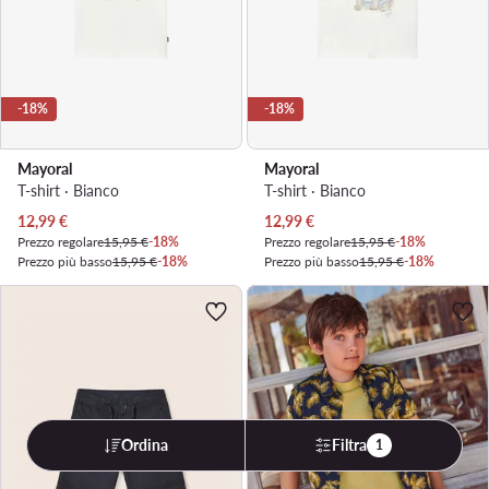
-18%
-18%
Mayoral
Mayoral
T-shirt · Bianco
T-shirt · Bianco
Prezzo attuale
Prezzo attuale
12,99
€
12,99
€
Prezzo regolare
15,95 €
-18%
Prezzo regolare
15,95 €
-18%
Prezzo più basso
15,95 €
-18%
Prezzo più basso
15,95 €
-18%
Ordina
Filtra
1