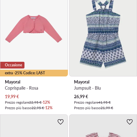
Occasione
extra -25% Codice: LAST
Mayoral
Mayoral
Coprispalle · Rosa
Jumpsuit · Blu
Prezzo attuale
Prezzo attuale
19,99
€
26,99
€
Prezzo regolare
22,95 €
-12%
Prezzo regolare
41,95 €
Prezzo più basso
22,95 €
-12%
Prezzo più basso
21,99 €