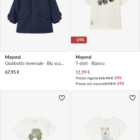
-24%
Mayoral
Mayoral
Giubbotto invernale · Blu scuro
T-shirt · Bianco
Prezzo attuale
67,95
€
11,99
€
Prezzo regolare
15,95 €
-24%
Prezzo più basso
15,95 €
-24%