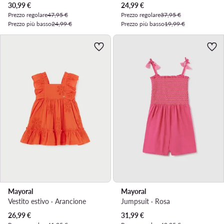
Prezzo attuale
Prezzo attuale
30,99
€
24,99
€
Prezzo regolare
47,95 €
Prezzo regolare
37,95 €
Prezzo più basso
24,99 €
Prezzo più basso
19,99 €
Mayoral
Mayoral
Vestito estivo · Arancione
Jumpsuit · Rosa
Prezzo attuale
Prezzo attuale
26,99
€
31,99
€