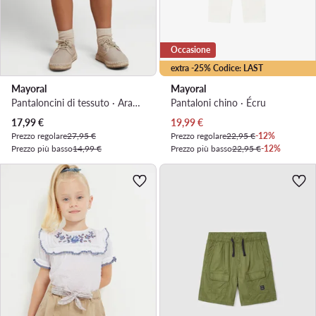
Occasione
extra -25% Codice: LAST
Mayoral
Mayoral
Pantaloncini di tessuto · Arancione
Pantaloni chino · Écru
Prezzo attuale
Prezzo attuale
17,99
€
19,99
€
Prezzo regolare
27,95 €
Prezzo regolare
22,95 €
-12%
Prezzo più basso
14,99 €
Prezzo più basso
22,95 €
-12%