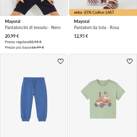
extra -25% Codice: LAST
Mayoral
Mayoral
Pantaloncini di tessuto · Nero
Pantaloni da tuta · Rosa
Prezzo attuale
20,99
€
12,95
€
Prezzo regolare
32,95 €
Prezzo più basso
16,99 €