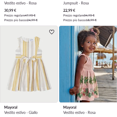
Vestito estivo · Rosa
Jumpsuit · Rosa
Prezzo attuale
Prezzo attuale
30,99
€
22,99
€
Prezzo regolare
47,95 €
Prezzo regolare
34,95 €
Prezzo più basso
24,99 €
Prezzo più basso
18,99 €
Mayoral
Mayoral
Vestito estivo · Giallo
Vestito estivo · Rosa