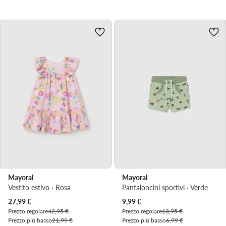
Mayoral
Mayoral
Vestito estivo · Rosa
Pantaloncini sportivi · Verde
Prezzo attuale
Prezzo attuale
27,99
€
9,99
€
Prezzo regolare
42,95 €
Prezzo regolare
13,95 €
Prezzo più basso
21,99 €
Prezzo più basso
6,99 €