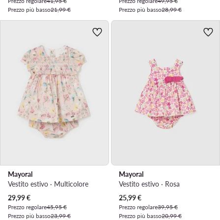
Prezzo regolare
41,95 €
Prezzo regolare
49,95 €
Prezzo più basso
21,99 €
Prezzo più basso
28,99 €
Mayoral
Mayoral
Vestito estivo · Multicolore
Vestito estivo · Rosa
Prezzo attuale
Prezzo attuale
29,99
€
25,99
€
Prezzo regolare
45,95 €
Prezzo regolare
39,95 €
Prezzo più basso
23,99 €
Prezzo più basso
20,99 €