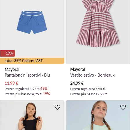
-19%
extra -35% Codice: LAST
Mayoral
Mayoral
Pantaloncini sportivi · Blu
Vestito estivo · Bordeaux
Prezzo attuale
Prezzo attuale
11,99
€
24,99
€
Prezzo regolare
14,95 €
-19%
Prezzo regolare
37,95 €
Prezzo più basso
14,95 €
-19%
Prezzo più basso
19,99 €