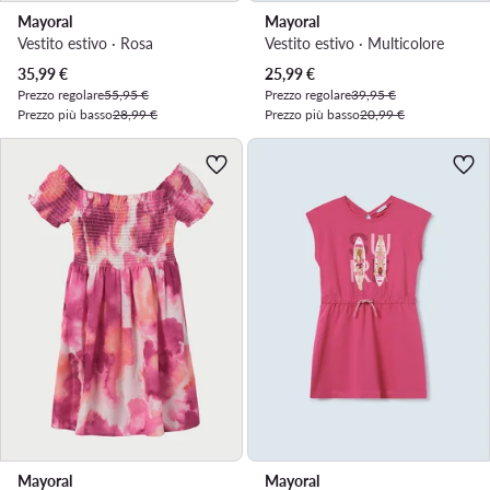
Mayoral
Mayoral
Vestito estivo · Rosa
Vestito estivo · Multicolore
Prezzo attuale
Prezzo attuale
35,99
€
25,99
€
Prezzo regolare
55,95 €
Prezzo regolare
39,95 €
Prezzo più basso
28,99 €
Prezzo più basso
20,99 €
Mayoral
Mayoral