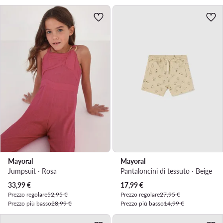
Mayoral
Mayoral
Jumpsuit · Rosa
Pantaloncini di tessuto · Beige
Prezzo attuale
Prezzo attuale
33,99
€
17,99
€
Prezzo regolare
52,95 €
Prezzo regolare
27,95 €
Prezzo più basso
28,99 €
Prezzo più basso
14,99 €