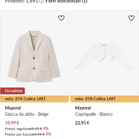
Prodotti: 1.891
·
Filtri selezionati (1)
Occasione
extra -25% Codice: LAST
extra -25% Codice: LAST
Mayoral
Mayoral
Giacca da abito · Beige
Coprispalle · Bianco
Prezzo attuale
59,99
€
22,95
€
Prezzo regolare
65,95 €
-9%
Prezzo più basso
65,95 €
-9%