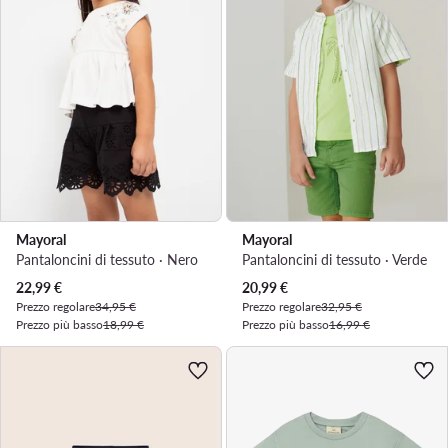
Mayoral
Mayoral
Pantaloncini di tessuto · Nero
Pantaloncini di tessuto · Verde
Prezzo attuale
Prezzo attuale
22,99
€
20,99
€
Prezzo regolare
34,95 €
Prezzo regolare
32,95 €
Prezzo più basso
18,99 €
Prezzo più basso
16,99 €