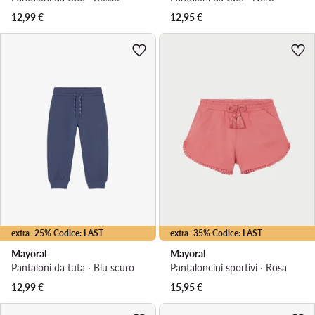
12,99
€
12,95
€
extra -25% Codice: LAST
extra -35% Codice: LAST
Mayoral
Mayoral
Pantaloni da tuta · Blu scuro
Pantaloncini sportivi · Rosa
12,99
€
15,95
€