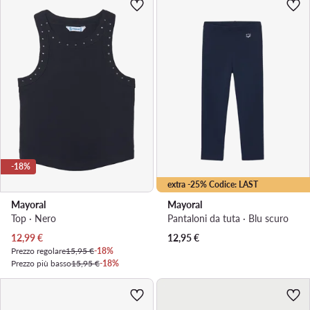
-18%
extra -25% Codice: LAST
Mayoral
Mayoral
Top · Nero
Pantaloni da tuta · Blu scuro
Prezzo attuale
12,99
€
12,95
€
Prezzo regolare
15,95 €
-18%
Prezzo più basso
15,95 €
-18%