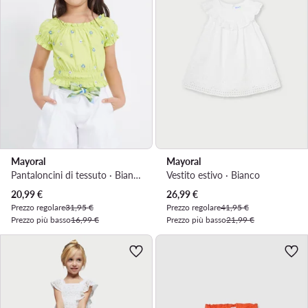
Mayoral
Mayoral
Pantaloncini di tessuto · Bianco
Vestito estivo · Bianco
Prezzo attuale
Prezzo attuale
20,99
€
26,99
€
Prezzo regolare
31,95 €
Prezzo regolare
41,95 €
Prezzo più basso
16,99 €
Prezzo più basso
21,99 €