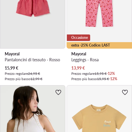
Occasione
extra -25% Codice: LAST
Mayoral
Mayoral
Pantaloncini di tessuto · Rosso
Leggings · Rosa
Prezzo attuale
Prezzo attuale
15,99
€
13,99
€
Prezzo regolare
24,95 €
Prezzo regolare
15,95 €
-12%
Prezzo più basso
12,99 €
Prezzo più basso
15,95 €
-12%