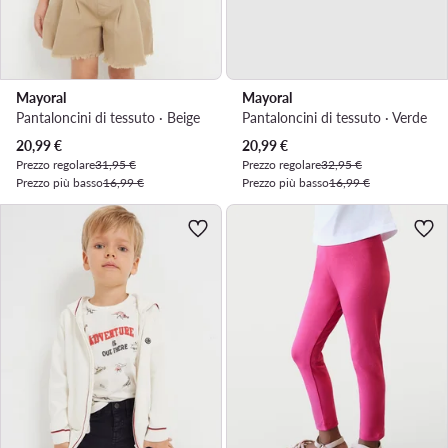
Mayoral
Mayoral
Pantaloncini di tessuto · Beige
Pantaloncini di tessuto · Verde
Prezzo attuale
Prezzo attuale
20,99
€
20,99
€
Prezzo regolare
31,95 €
Prezzo regolare
32,95 €
Prezzo più basso
16,99 €
Prezzo più basso
16,99 €