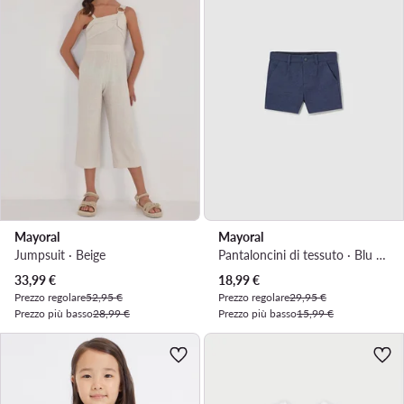
Mayoral
Mayoral
Jumpsuit · Beige
Pantaloncini di tessuto · Blu scuro
Prezzo attuale
Prezzo attuale
33,99
€
18,99
€
Prezzo regolare
52,95 €
Prezzo regolare
29,95 €
Prezzo più basso
28,99 €
Prezzo più basso
15,99 €