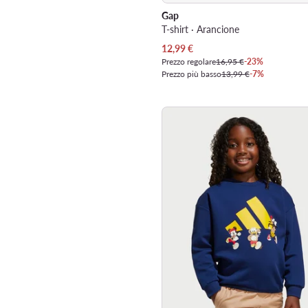
Gap
T-shirt · Arancione
Prezzo attuale
12,99
€
Prezzo regolare
16,95 €
-23%
Prezzo più basso
13,99 €
-7%