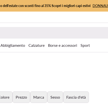
io dell'estate con sconti fino al 35% Scopri i migliori capi estivi
DONNA
Abbigliamento
Calzature
Borse e accessori
Sport
olore
Prezzo
Marca
Sesso
Fascia d'età