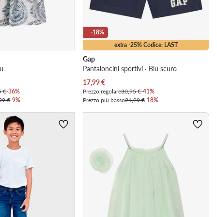
-18%
extra -25% Codice: LAST
Gap
lu
Pantaloncini sportivi · Blu scuro
Prezzo attuale
17,99
€
5 €
-36%
Prezzo regolare
30,95 €
-41%
99 €
-9%
Prezzo più basso
21,99 €
-18%