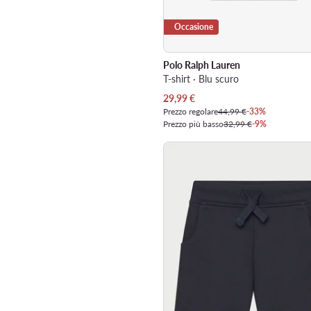
Occasione
Polo Ralph Lauren
T-shirt · Blu scuro
Prezzo attuale
29,99
€
Prezzo regolare
44,99 €
-33%
Prezzo più basso
32,99 €
-9%