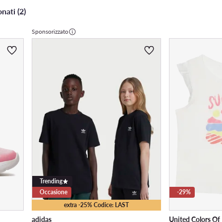
onati (2)
Sponsorizzato
Trending
Occasione
-29%
extra -25% Codice: LAST
adidas
United Colors Of