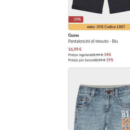
-19%
extra -35% Codice: LAST
Guess
Pantaloncini di tessuto · Blu
Prezzo attuale
16,99
€
Prezzo regolare
25,99 €
-34%
Prezzo più basso
20,99 €
-19%