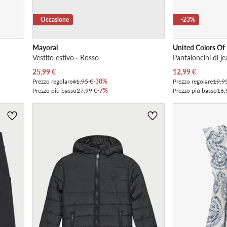
Occasione
-23%
Mayoral
United Colors Of
Vestito estivo · Rosso
Pantaloncini di je
Prezzo attuale
Prezzo attuale
25,99
€
12,99
€
Prezzo regolare
41,95 €
-38%
Prezzo regolare
19,9
Prezzo più basso
27,99 €
-7%
Prezzo più basso
16,