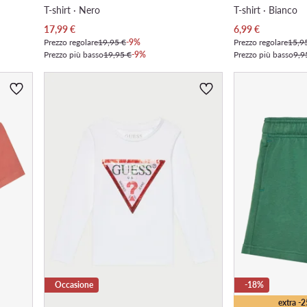
T-shirt · Nero
T-shirt · Bianco
Prezzo attuale
Prezzo attuale
17,99
€
6,99
€
Prezzo regolare
19,95 €
-9%
Prezzo regolare
15,9
Prezzo più basso
19,95 €
-9%
Prezzo più basso
9,9
Occasione
-18%
extra -