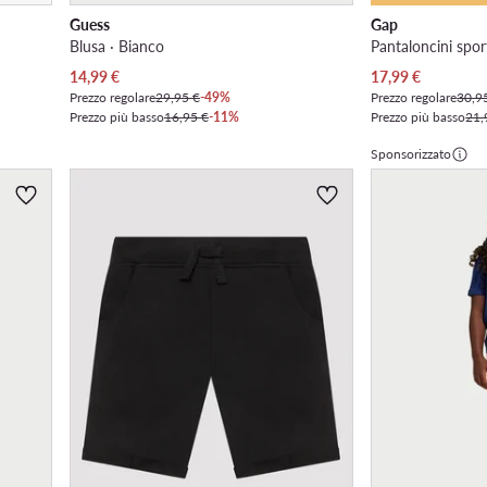
Guess
Gap
Blusa · Bianco
Pantaloncini sport
Prezzo attuale
Prezzo attuale
14,99
€
17,99
€
Prezzo regolare
29,95 €
-49%
Prezzo regolare
30,9
Prezzo più basso
16,95 €
-11%
Prezzo più basso
21,
Sponsorizzato