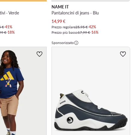
NAME IT
ivi · Verde
Pantaloncini di jeans · Blu
Prezzo attuale
14,99
€
5 €
-41%
Prezzo regolare
25,95 €
-42%
99 €
-18%
Prezzo più basso
17,99 €
-16%
Sponsorizzato