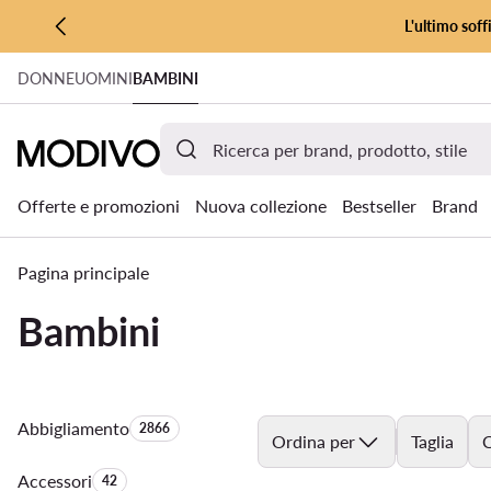
L'ultimo soff
VAI AL CONTENUTO PRINCIPALE
DONNE
UOMINI
BAMBINI
VAI ALLA RICERCA
Offerte e promozioni
Nuova collezione
Bestseller
Brand
Pagina principale
Bambini
Abbigliamento
Quantità di prodotti:
2866
Ordina per
Taglia
C
Accessori
Quantità di prodotti:
42