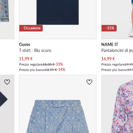
Occasione
-15%
Guess
NAME IT
T-shirt · Blu scuro
Pantaloncini di je
Prezzo attuale
Prezzo attuale
11,99
€
16,99
€
Prezzo regolare
18,00 €
-33%
Prezzo regolare
19,9
Prezzo più basso
13,99 €
-14%
Prezzo più basso
19,