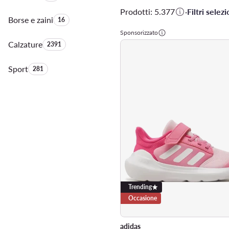
Prodotti: 5.377
·
Filtri selezi
Borse e zaini
Quantità di prodotti:
16
Sponsorizzato
Calzature
Quantità di prodotti:
2391
Sport
Quantità di prodotti:
281
Trending
Occasione
adidas