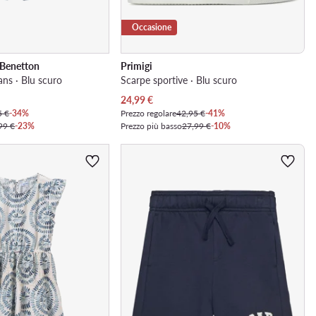
Occasione
 Benetton
Primigi
ans · Blu scuro
Scarpe sportive · Blu scuro
Prezzo attuale
24,99
€
5 €
-34%
Prezzo regolare
42,95 €
-41%
99 €
-23%
Prezzo più basso
27,99 €
-10%