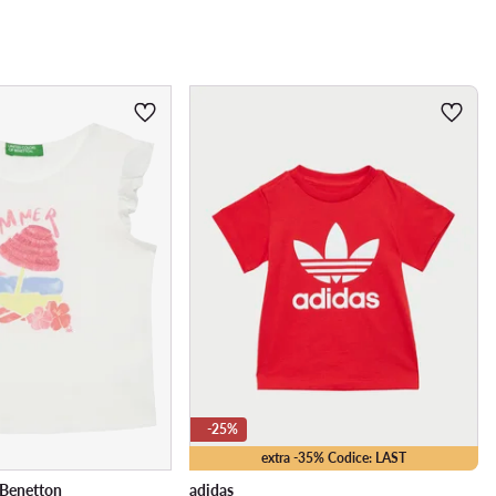
-25%
extra -35% Codice: LAST
 Benetton
adidas