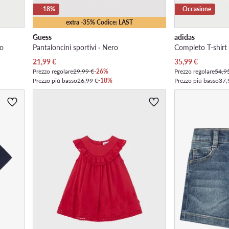
-18%
Occasione
extra -35% Codice: LAST
Guess
adidas
ro
Pantaloncini sportivi · Nero
Prezzo attuale
Prezzo attuale
21,99
€
35,99
€
Prezzo regolare
29,99 €
-26%
Prezzo regolare
54,9
Prezzo più basso
26,99 €
-18%
Prezzo più basso
37,