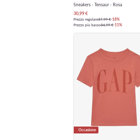
Sneakers · Tensaur · Rosa
Prezzo attuale
30,99
€
Prezzo regolare
37,99 €
-18%
Prezzo più basso
34,99 €
-11%
Occasione