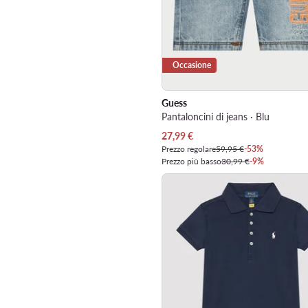
Occasione
Guess
Pantaloncini di jeans · Blu
Prezzo attuale
27,99
€
Prezzo regolare
59,95 €
-53%
Prezzo più basso
30,99 €
-9%