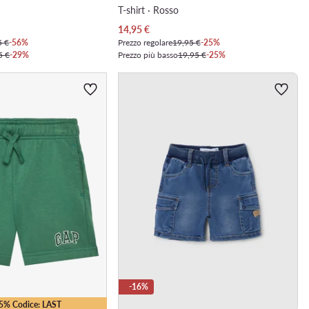
T-shirt · Rosso
Prezzo attuale
14,95
€
5 €
-56%
Prezzo regolare
19,95 €
-25%
5 €
-29%
Prezzo più basso
19,95 €
-25%
-16%
25% Codice: LAST