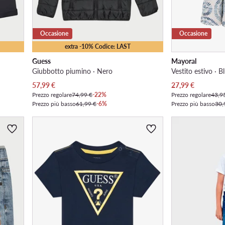
Occasione
Occasione
extra -10% Codice: LAST
Guess
Mayoral
Giubbotto piumino · Nero
Vestito estivo · B
Prezzo attuale
Prezzo attuale
57,99
€
27,99
€
Prezzo regolare
74,99 €
-22%
Prezzo regolare
43,9
Prezzo più basso
61,99 €
-6%
Prezzo più basso
30,