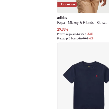
Occasione
adidas
Felpa · Mickey & Friends · Blu scu
Prezzo attuale
29,99
€
Prezzo regolare
44,95 €
-33%
Prezzo più basso
31,99 €
-6%