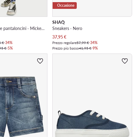
Occasione
SHAQ
Completo T-shirt e pantaloncini · Mickey & Friends · Multicolore
Sneakers · Nero
Prezzo attuale
37,95
€
5 €
-34%
Prezzo regolare
57,99 €
-34%
95 €
-5%
Prezzo più basso
41,95 €
-9%