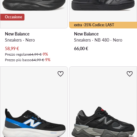
Occasione
extra -35% Codice: LAST
New Balance
New Balance
Sneakers · Nero
Sneakers · NB 480 · Nero
Prezzo attuale
58,99
€
66,00
€
Prezzo regolare
64,99 €
-9%
Prezzo più basso
64,99 €
-9%