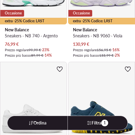
Occasione
Occasione
extra -25% Codice: LAST
extra -25% Codice: LAST
New Balance
New Balance
Sneakers · NB 740 · Argento
Sneakers · NB 9060 · Viola
Prezzo attuale
Prezzo attuale
76,99
€
130,99
€
Prezzo regolare
99,99 €
-23%
Prezzo regolare
156,95 €
-16%
Prezzo più basso
89,99 €
-14%
Prezzo più basso
133,99 €
-2%
Ordina
Filtra
1