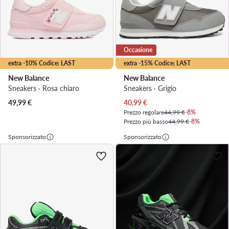
Occasione
extra -10% Codice: LAST
extra -15% Codice: LAST
New Balance
New Balance
Sneakers · Rosa chiaro
Sneakers · Grigio
Prezzo attuale
49,99
€
40,99
€
Prezzo regolare
44,99 €
-8%
Prezzo più basso
44,99 €
-8%
Sponsorizzato
Sponsorizzato