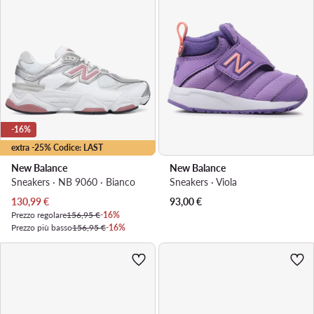
-16%
extra -25% Codice: LAST
New Balance
New Balance
Sneakers · NB 9060 · Bianco
Sneakers · Viola
Prezzo attuale
130,99
€
93,00
€
Prezzo regolare
156,95 €
-16%
Prezzo più basso
156,95 €
-16%