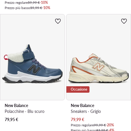
Prezzo regolare
59,99 €
-10%
Prezzo più basso
59,99 €
-10%
Occasione
New Balance
New Balance
Polacchine · Blu scuro
Sneakers · Grigio
Prezzo attuale
79,95
€
79,99
€
Prezzo regolare
99,99 €
-20%
Prezzo più basso
83,99 €
-4%