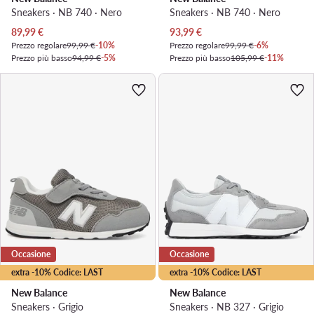
Sneakers · NB 740 · Nero
Sneakers · NB 740 · Nero
Prezzo attuale
Prezzo attuale
89,99
€
93,99
€
Prezzo regolare
99,99 €
-10%
Prezzo regolare
99,99 €
-6%
Prezzo più basso
94,99 €
-5%
Prezzo più basso
105,99 €
-11%
Occasione
Occasione
extra -10% Codice: LAST
extra -10% Codice: LAST
New Balance
New Balance
Sneakers · Grigio
Sneakers · NB 327 · Grigio