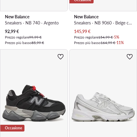
New Balance
New Balance
Sneakers · NB 740 · Argento
Sneakers · NB 9060 · Beige chiaro
Prezzo attuale
Prezzo attuale
92,99
€
145,99
€
Prezzo regolare
99,99 €
Prezzo regolare
154,99 €
-5%
Prezzo più basso
85,99 €
Prezzo più basso
164,99 €
-11%
Occasione