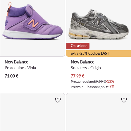
Occasione
extra -25% Codice: LAST
New Balance
New Balance
Polacchine · Viola
Sneakers · Grigio
Prezzo attuale
71,00
€
77,99
€
Prezzo regolare
89,99 €
-13%
Prezzo più basso
83,99 €
-7%