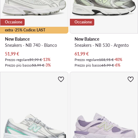
Occasione
Occasione
extra -25% Codice: LAST
New Balance
New Balance
Sneakers · NB 740 · Bianco
Sneakers · NB 530 · Argento
Prezzo attuale
Prezzo attuale
51,99
€
61,99
€
Prezzo regolare
59,99 €
-13%
Prezzo regolare
103,95 €
-40%
Prezzo più basso
53,99 €
-3%
Prezzo più basso
65,99 €
-6%