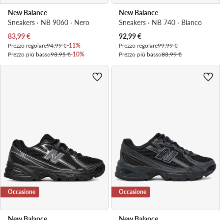
New Balance
New Balance
Sneakers · NB 9060 · Nero
Sneakers · NB 740 · Bianco
Prezzo attuale
Prezzo attuale
83,99
€
92,99
€
Prezzo regolare
94,99 €
-11%
Prezzo regolare
99,99 €
Prezzo più basso
93,95 €
-10%
Prezzo più basso
83,99 €
Occasione
Occasione
New Balance
New Balance