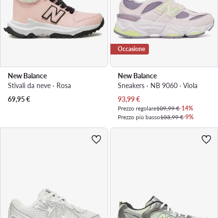
Occasione
New Balance
New Balance
Stivali da neve · Rosa
Sneakers · NB 9060 · Viola
Prezzo attuale
69,95
€
93,99
€
Prezzo regolare
109,99 €
-14%
Prezzo più basso
103,99 €
-9%