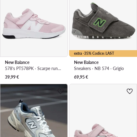
extra -35% Codice: LAST
New Balance
New Balance
578's PT578PK · Scarpe running
Sneakers · NB 574 · Grigio
39,99
€
69,95
€