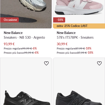
Occasione
-18%
extra -25% Codice: LAST
New Balance
New Balance
Sneakers · NB 530 · Argento
578's IT578PK · Sneakers
Prezzo attuale
Prezzo attuale
93,99
€
30,99
€
Prezzo regolare
99,99 €
-6%
Prezzo regolare
37,99 €
-18%
Prezzo più basso
99,99 €
-6%
Prezzo più basso
37,99 €
-18%