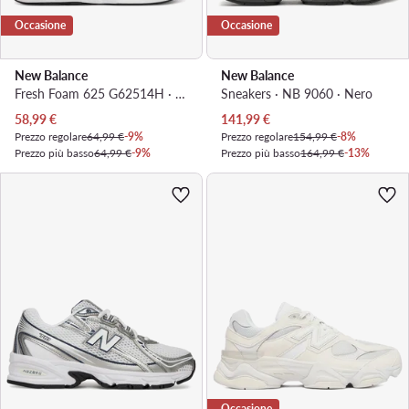
Occasione
Occasione
New Balance
New Balance
Fresh Foam 625 G62514H · Sneakers
Sneakers · NB 9060 · Nero
Prezzo attuale
Prezzo attuale
58,99
€
141,99
€
Prezzo regolare
64,99 €
-9%
Prezzo regolare
154,99 €
-8%
Prezzo più basso
64,99 €
-9%
Prezzo più basso
164,99 €
-13%
Occasione