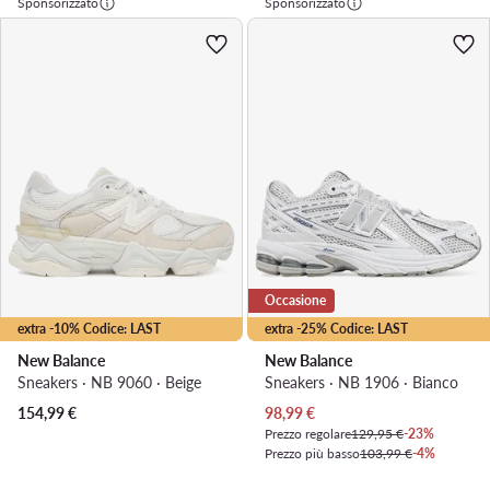
Sponsorizzato
Sponsorizzato
Occasione
extra -10% Codice: LAST
extra -25% Codice: LAST
New Balance
New Balance
Sneakers · NB 9060 · Beige
Sneakers · NB 1906 · Bianco
Prezzo attuale
154,99
€
98,99
€
Prezzo regolare
129,95 €
-23%
Prezzo più basso
103,99 €
-4%