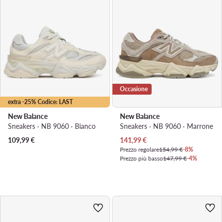
Occasione
extra -25% Codice: LAST
New Balance
New Balance
Sneakers · NB 9060 · Bianco
Sneakers · NB 9060 · Marrone
Prezzo attuale
109,99
€
141,99
€
Prezzo regolare
154,99 €
-8%
Prezzo più basso
147,99 €
-4%