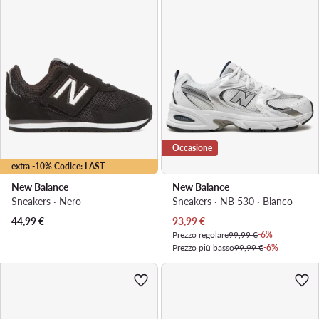
Occasione
extra -10% Codice: LAST
New Balance
New Balance
Sneakers · Nero
Sneakers · NB 530 · Bianco
Prezzo attuale
44,99
€
93,99
€
Prezzo regolare
99,99 €
-6%
Prezzo più basso
99,99 €
-6%