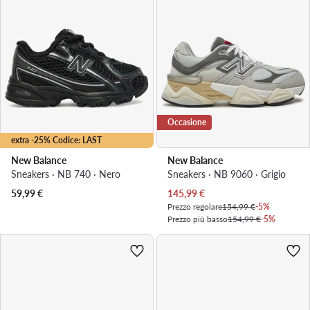
Occasione
extra -25% Codice: LAST
New Balance
New Balance
Sneakers · NB 740 · Nero
Sneakers · NB 9060 · Grigio
Prezzo attuale
59,99
€
145,99
€
Prezzo regolare
154,99 €
-5%
Prezzo più basso
154,99 €
-5%