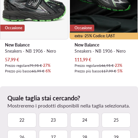
Occasione
Occasione
extra -25% Codice: LAST
New Balance
New Balance
Sneakers · NB 1906 · Nero
Sneakers · NB 1906 · Nero
Prezzo attuale
Prezzo attuale
57,99
€
111,99
€
Prezzo regolare
79,95 €
-27%
Prezzo regolare
146,95 €
-23%
Prezzo più basso
61,99 €
-6%
Prezzo più basso
117,99 €
-5%
Quale taglia stai cercando?
Mostreremo i prodotti disponibili nella taglia selezionata.
22
23
24
25
26
27
28
29