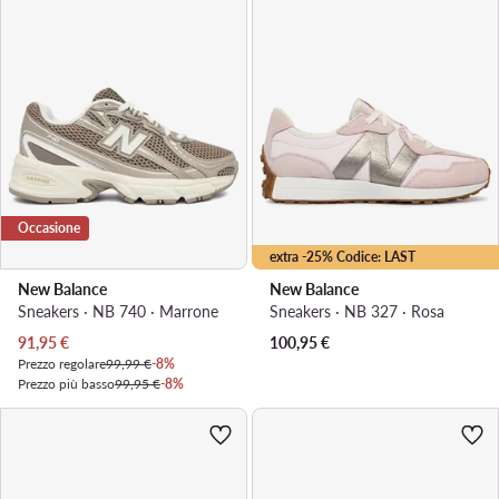
Occasione
extra -25% Codice: LAST
New Balance
New Balance
Sneakers · NB 740 · Marrone
Sneakers · NB 327 · Rosa
Prezzo attuale
91,95
€
100,95
€
Prezzo regolare
99,99 €
-8%
Prezzo più basso
99,95 €
-8%