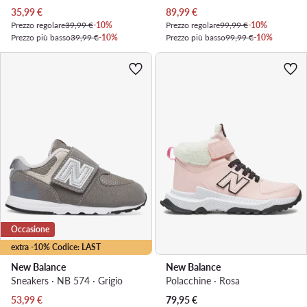
Prezzo attuale
Prezzo attuale
35,99
€
89,99
€
Prezzo regolare
39,99 €
-10%
Prezzo regolare
99,99 €
-10%
Prezzo più basso
39,99 €
-10%
Prezzo più basso
99,99 €
-10%
Occasione
extra -10% Codice: LAST
New Balance
New Balance
Sneakers · NB 574 · Grigio
Polacchine · Rosa
Prezzo attuale
53,99
€
79,95
€