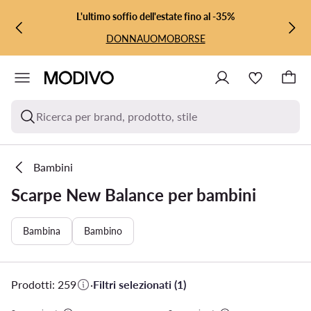
VAI AL CONTENUTO PRINCIPALE
VAI ALLA RICERCA
L'ultimo soffio dell'estate fino al -35%
DONNA
UOMO
BORSE
Ricerca per brand, prodotto, stile
Bambini
Scarpe New Balance per bambini
Bambina
Bambino
Prodotti: 259
·
Filtri selezionati (1)