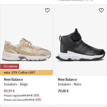
Occasione
extra -25% Codice: LAST
New Balance
New Balance
Sneakers · Beige
Sneakers · Nero
Prezzo attuale
89,99
€
70,00
€
Prezzo regolare
99,99 €
-10%
Prezzo più basso
99,99 €
-10%