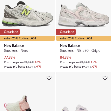
Occasione
Occasione
extra -25% Codice: LAST
extra -25% Codice: LAST
New Balance
New Balance
Sneakers · Nero
Sneakers · NB 530 · Grigio
Prezzo attuale
Prezzo attuale
77,99
€
84,99
€
Prezzo regolare
89,99 €
-13%
Prezzo regolare
99,99 €
-15%
Prezzo più basso
83,99 €
-7%
Prezzo più basso
89,99 €
-5%