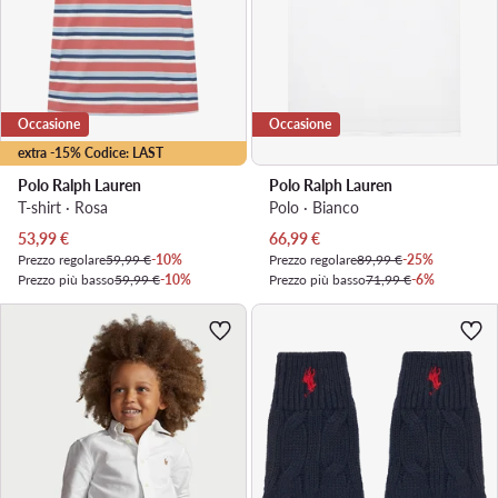
Occasione
Occasione
extra -15% Codice: LAST
Polo Ralph Lauren
Polo Ralph Lauren
T-shirt · Rosa
Polo · Bianco
Prezzo attuale
Prezzo attuale
53,99
€
66,99
€
Prezzo regolare
59,99 €
-10%
Prezzo regolare
89,99 €
-25%
Prezzo più basso
59,99 €
-10%
Prezzo più basso
71,99 €
-6%