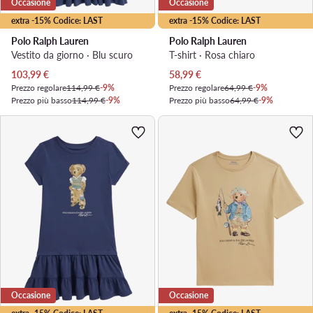
Occasione
Occasione
extra -15% Codice: LAST
extra -15% Codice: LAST
Polo Ralph Lauren
Polo Ralph Lauren
Vestito da giorno · Blu scuro
T-shirt · Rosa chiaro
Prezzo attuale
Prezzo attuale
103,99
€
58,99
€
Prezzo regolare
114,99 €
-9%
Prezzo regolare
64,99 €
-9%
Prezzo più basso
114,99 €
-9%
Prezzo più basso
64,99 €
-9%
Occasione
Occasione