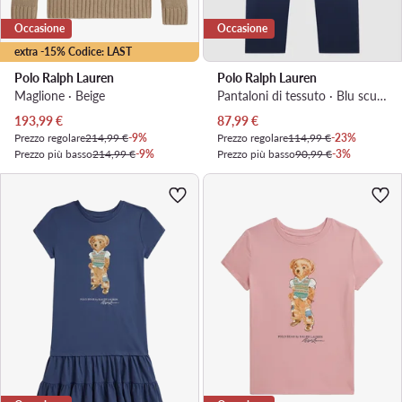
Occasione
Occasione
extra -15% Codice: LAST
Polo Ralph Lauren
Polo Ralph Lauren
Maglione · Beige
Pantaloni di tessuto · Blu scuro
Prezzo attuale
Prezzo attuale
193,99
€
87,99
€
Prezzo regolare
214,99 €
-9%
Prezzo regolare
114,99 €
-23%
Prezzo più basso
214,99 €
-9%
Prezzo più basso
90,99 €
-3%