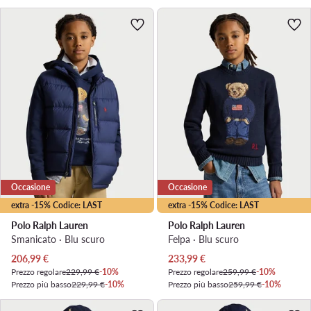
Occasione
Occasione
extra -15% Codice: LAST
extra -15% Codice: LAST
Polo Ralph Lauren
Polo Ralph Lauren
Smanicato · Blu scuro
Felpa · Blu scuro
Prezzo attuale
Prezzo attuale
206,99
€
233,99
€
Prezzo regolare
229,99 €
-10%
Prezzo regolare
259,99 €
-10%
Prezzo più basso
229,99 €
-10%
Prezzo più basso
259,99 €
-10%