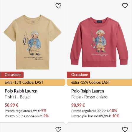
Occasione
Occasione
extra -15% Codice: LAST
extra -15% Codice: LAST
Polo Ralph Lauren
Polo Ralph Lauren
T-shirt · Beige
Felpa · Rosso chiaro
Prezzo attuale
Prezzo attuale
58,99
€
98,99
€
Prezzo regolare
64,99 €
-9%
Prezzo regolare
109,99 €
-10%
Prezzo più basso
64,99 €
-9%
Prezzo più basso
109,99 €
-10%