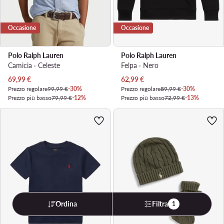
Occasione
Occasione
Polo Ralph Lauren
Polo Ralph Lauren
Camicia · Celeste
Felpa · Nero
Prezzo attuale
Prezzo attuale
69,99
€
62,99
€
Prezzo regolare
99,99 €
-30%
Prezzo regolare
89,99 €
-30%
Prezzo più basso
79,99 €
-12%
Prezzo più basso
72,99 €
-13%
Ordina
Filtra
1