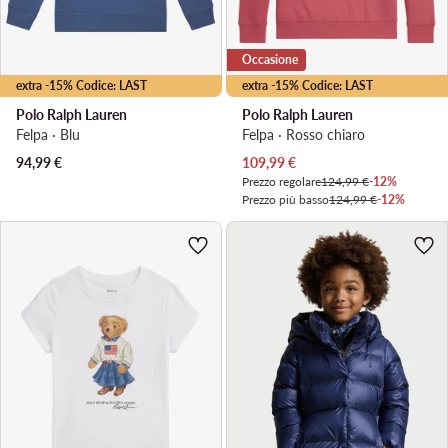
Occasione
extra -15% Codice: LAST
extra -15% Codice: LAST
Polo Ralph Lauren
Polo Ralph Lauren
Felpa · Blu
Felpa · Rosso chiaro
Prezzo attuale
94,99
€
109,99
€
Prezzo regolare
124,99 €
-12%
Prezzo più basso
124,99 €
-12%