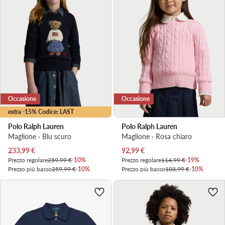
Occasione
Occasione
extra -15% Codice: LAST
Polo Ralph Lauren
Polo Ralph Lauren
Maglione · Blu scuro
Maglione · Rosa chiaro
Prezzo attuale
Prezzo attuale
233,99
€
92,99
€
Prezzo regolare
259,99 €
-10%
Prezzo regolare
114,99 €
-19%
Prezzo più basso
259,99 €
-10%
Prezzo più basso
103,99 €
-10%