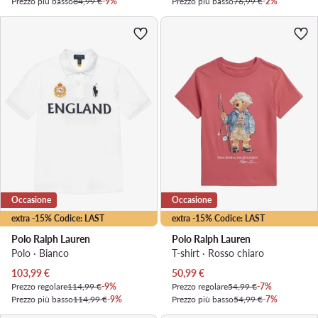
Prezzo più basso
84,99 €
-9%
Prezzo più basso
76,99 €
-2%
Occasione
Occasione
extra -15% Codice: LAST
extra -15% Codice: LAST
Polo Ralph Lauren
Polo Ralph Lauren
Polo · Bianco
T-shirt · Rosso chiaro
Prezzo attuale
Prezzo attuale
103,99
€
50,99
€
Prezzo regolare
114,99 €
-9%
Prezzo regolare
54,99 €
-7%
Prezzo più basso
114,99 €
-9%
Prezzo più basso
54,99 €
-7%