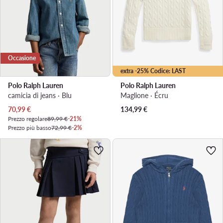
Occasione
extra -25% Codice: LAST
Polo Ralph Lauren
Polo Ralph Lauren
camicia di jeans · Blu
Maglione · Écru
Prezzo attuale
70,99
€
134,99
€
Prezzo regolare
89,99 €
-21%
Prezzo più basso
72,99 €
-2%