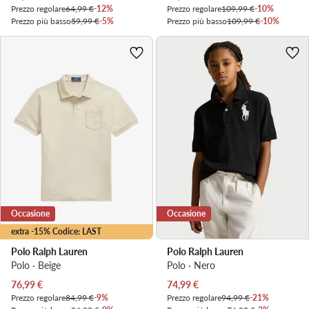
Prezzo regolare
64,99 €
-12%
Prezzo regolare
109,99 €
-10%
Prezzo più basso
59,99 €
-5%
Prezzo più basso
109,99 €
-10%
Occasione
Occasione
extra -15% Codice: LAST
Polo Ralph Lauren
Polo Ralph Lauren
Polo · Beige
Polo · Nero
Prezzo attuale
Prezzo attuale
76,99
€
74,99
€
Prezzo regolare
84,99 €
-9%
Prezzo regolare
94,99 €
-21%