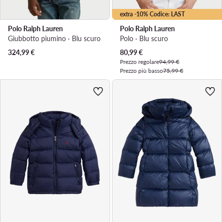
extra -10% Codice: LAST
Polo Ralph Lauren
Polo Ralph Lauren
Giubbotto piumino · Blu scuro
Polo · Blu scuro
Prezzo attuale
324,99
€
80,99
€
Prezzo regolare
94,99 €
Prezzo più basso
75,99 €