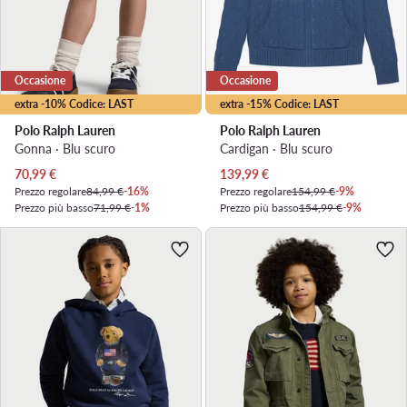
Occasione
Occasione
extra -10% Codice: LAST
extra -15% Codice: LAST
Polo Ralph Lauren
Polo Ralph Lauren
Gonna · Blu scuro
Cardigan · Blu scuro
Prezzo attuale
Prezzo attuale
70,99
€
139,99
€
Prezzo regolare
84,99 €
-16%
Prezzo regolare
154,99 €
-9%
Prezzo più basso
71,99 €
-1%
Prezzo più basso
154,99 €
-9%