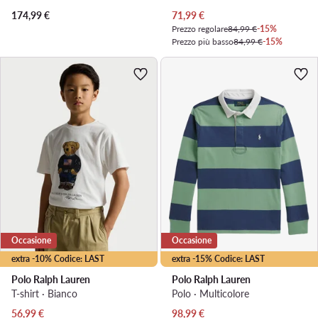
Prezzo attuale
174,99
€
71,99
€
Prezzo regolare
84,99 €
-15%
Prezzo più basso
84,99 €
-15%
Occasione
Occasione
extra -10% Codice: LAST
extra -15% Codice: LAST
Polo Ralph Lauren
Polo Ralph Lauren
T-shirt · Bianco
Polo · Multicolore
Prezzo attuale
Prezzo attuale
56,99
€
98,99
€