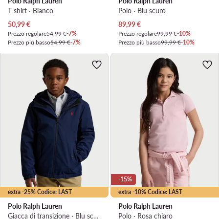
Polo Ralph Lauren
Polo Ralph Lauren
T-shirt · Bianco
Polo · Blu scuro
Prezzo attuale
Prezzo attuale
50,99
€
89,99
€
Prezzo regolare
54,99 €
-7%
Prezzo regolare
99,99 €
-10%
Prezzo più basso
54,99 €
-7%
Prezzo più basso
99,99 €
-10%
-15%
extra -25% Codice: LAST
extra -10% Codice: LAST
Polo Ralph Lauren
Polo Ralph Lauren
Giacca di transizione · Blu scuro
Polo · Rosa chiaro