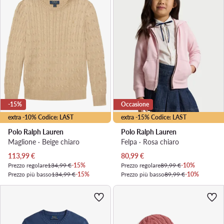
-15%
Occasione
extra -10% Codice: LAST
extra -15% Codice: LAST
Polo Ralph Lauren
Polo Ralph Lauren
Maglione · Beige chiaro
Felpa · Rosa chiaro
Prezzo attuale
Prezzo attuale
113,99
€
80,99
€
Prezzo regolare
134,99 €
-15%
Prezzo regolare
89,99 €
-10%
Prezzo più basso
134,99 €
-15%
Prezzo più basso
89,99 €
-10%