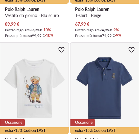
extra -15% Codice: LAST
extra -15% Codice: LAST
Polo Ralph Lauren
Polo Ralph Lauren
Vestito da giorno · Blu scuro
T-shirt · Beige
Prezzo attuale
Prezzo attuale
89,99
€
67,99
€
Prezzo regolare
99,99 €
-10%
Prezzo regolare
74,99 €
-9%
Prezzo più basso
99,99 €
-10%
Prezzo più basso
74,99 €
-9%
Occasione
Occasione
extra -15% Codice: LAST
extra -15% Codice: LAST