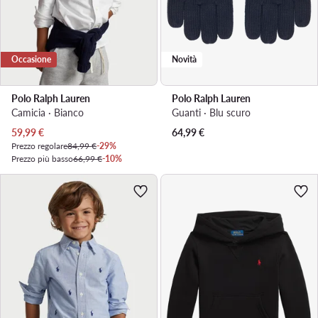
Occasione
Novità
Polo Ralph Lauren
Polo Ralph Lauren
Camicia · Bianco
Guanti · Blu scuro
Prezzo attuale
59,99
€
64,99
€
Prezzo regolare
84,99 €
-29%
Prezzo più basso
66,99 €
-10%