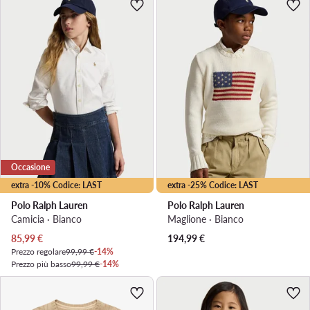
Occasione
extra -10% Codice: LAST
extra -25% Codice: LAST
Polo Ralph Lauren
Polo Ralph Lauren
Camicia · Bianco
Maglione · Bianco
Prezzo attuale
85,99
€
194,99
€
Prezzo regolare
99,99 €
-14%
Prezzo più basso
99,99 €
-14%