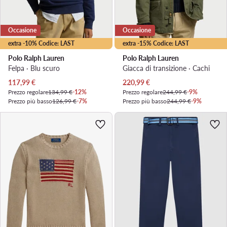
Occasione
Occasione
extra -10% Codice: LAST
extra -15% Codice: LAST
Polo Ralph Lauren
Polo Ralph Lauren
Felpa · Blu scuro
Giacca di transizione · Cachi
Prezzo attuale
Prezzo attuale
117,99
€
220,99
€
Prezzo regolare
134,99 €
-12%
Prezzo regolare
244,99 €
-9%
Prezzo più basso
126,99 €
-7%
Prezzo più basso
244,99 €
-9%