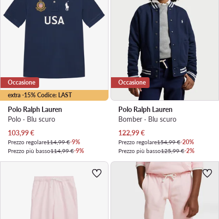
Occasione
Occasione
extra -15% Codice: LAST
Polo Ralph Lauren
Polo Ralph Lauren
Polo · Blu scuro
Bomber · Blu scuro
Prezzo attuale
Prezzo attuale
103,99
€
122,99
€
Prezzo regolare
114,99 €
-9%
Prezzo regolare
154,99 €
-20%
Prezzo più basso
114,99 €
-9%
Prezzo più basso
125,99 €
-2%