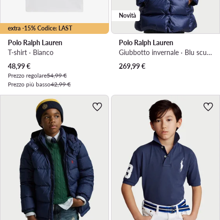
Novità
extra -15% Codice: LAST
Polo Ralph Lauren
Polo Ralph Lauren
T-shirt · Bianco
Giubbotto invernale · Blu scuro
Prezzo attuale
48,99
€
269,99
€
Prezzo regolare
54,99 €
Prezzo più basso
42,99 €