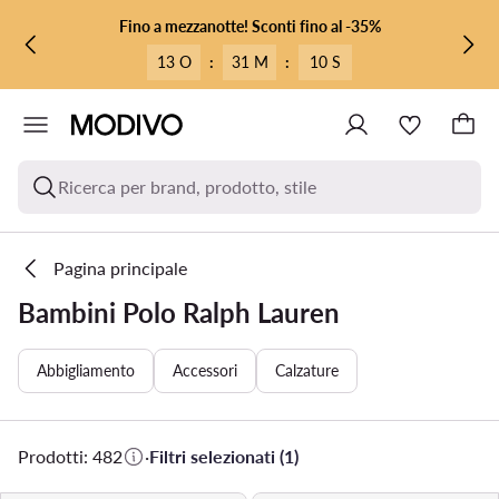
VAI AL CONTENUTO PRINCIPALE
VAI ALLA RICERCA
Fino a mezzanotte! Sconti fino al -35%
13 O
:
31 M
:
08 S
Ricerca per brand, prodotto, stile
Pagina principale
Bambini Polo Ralph Lauren
Abbigliamento
Accessori
Calzature
Prodotti: 482
·
Filtri selezionati (1)