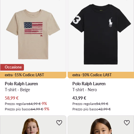
Occasione
extra -15% Codice: LAST
extra -10% Codice: LAST
Polo Ralph Lauren
Polo Ralph Lauren
T-shirt · Beige
T-shirt · Nero
Prezzo attuale
Prezzo attuale
58,99
€
43,99
€
Prezzo regolare
64,99 €
-9%
Prezzo regolare
54,99 €
Prezzo più basso
64,99 €
-9%
Prezzo più basso
42,99 €