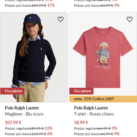
Prezzo più basso
109,99 €
-17%
Prezzo più basso
64,99 €
-9%
Occasione
Occasione
extra -15% Codice: LAST
Polo Ralph Lauren
Polo Ralph Lauren
Maglione · Blu scuro
T-shirt · Rosso chiaro
Prezzo attuale
Prezzo attuale
107,99
€
58,99
€
Prezzo regolare
139,99 €
-22%
Prezzo regolare
64,99 €
-9%
Prezzo più basso
114,99 €
-6%
Prezzo più basso
64,99 €
-9%