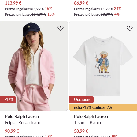
Prezzo attuale
Prezzo attuale
113,99
€
86,99
€
Prezzo regolare
134,99 €
-15%
Prezzo regolare
114,99 €
-24%
Prezzo più basso
134,99 €
-15%
Prezzo più basso
90,99 €
-4%
-17%
Occasione
extra -15% Codice: LAST
Polo Ralph Lauren
Polo Ralph Lauren
Felpa · Rosa chiaro
T-shirt · Bianco
Prezzo attuale
Prezzo attuale
90,99
€
58,99
€
Prezzo regolare
109,99 €
-17%
Prezzo regolare
64,99 €
-9%