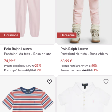
Occasione
Occasione
Polo Ralph Lauren
Polo Ralph Lauren
Pantaloni da tuta · Rosa chiaro
Pantaloni da tuta · Rosa chiaro
Prezzo attuale
Prezzo attuale
74,99
€
63,99
€
Prezzo regolare
94,99 €
-21%
Prezzo regolare
79,99 €
-20%
Prezzo più basso
76,99 €
-2%
Prezzo più basso
64,99 €
-1%