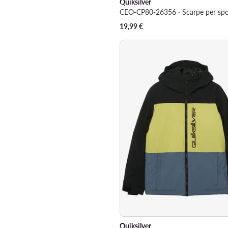
Quiksilver
19,99
€
Quiksilver