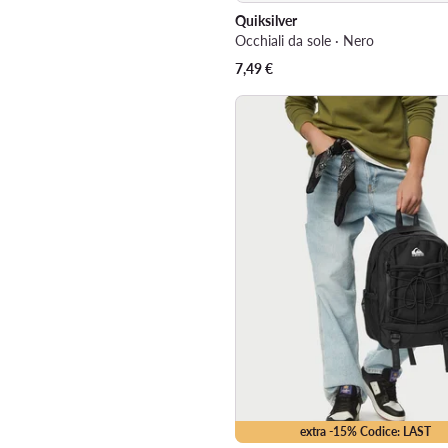
Quiksilver
Occhiali da sole · Nero
7,49
€
extra -15% Codice: LAST