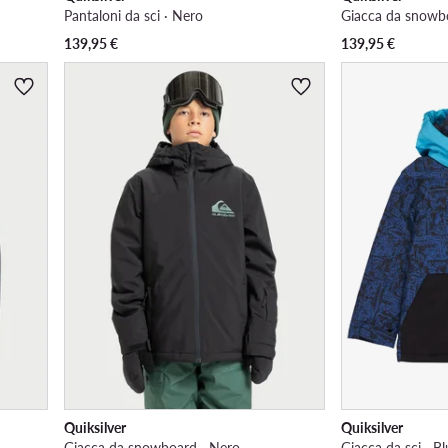
Pantaloni da sci · Nero
Giacca da snowbo
139,95
€
139,95
€
Quiksilver
Quiksilver
Giacca da snowboard · Nero
Giacca da sci · B