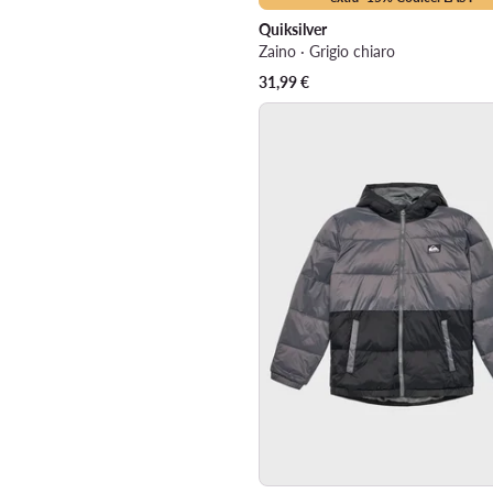
Quiksilver
Zaino · Grigio chiaro
31,99
€