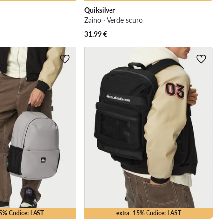
Quiksilver
Zaino · Verde scuro
31,99
€
15% Codice: LAST
extra -15% Codice: LAST