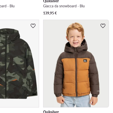
Quiksilver
ard · Blu
Giacca da snowboard · Blu
139,95
€
Quiksilver