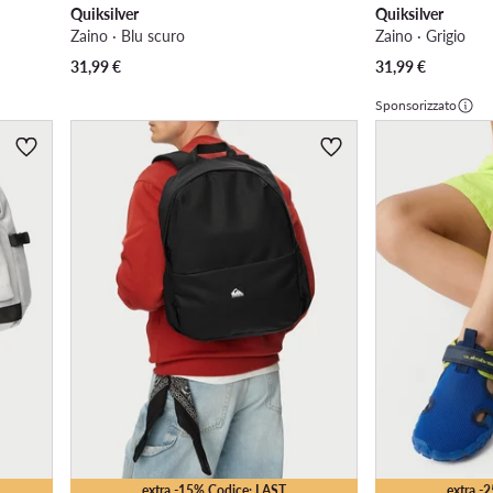
Quiksilver
Quiksilver
Zaino · Blu scuro
Zaino · Grigio
31,99
€
31,99
€
Sponsorizzato
extra -15% Codice: LAST
extra -