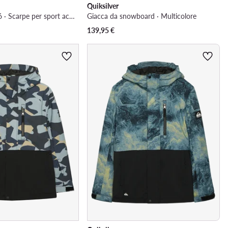
Quiksilver
CEO-CP80-26356 · Scarpe per sport acquatici
Giacca da snowboard · Multicolore
139,95
€