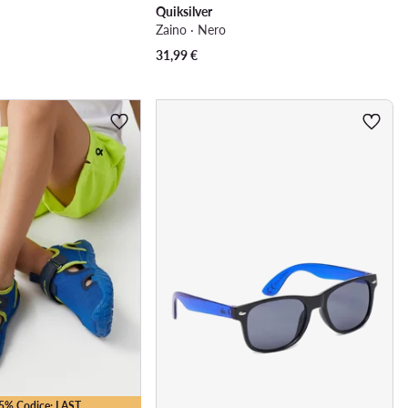
Quiksilver
Zaino · Nero
31,99
€
25% Codice: LAST