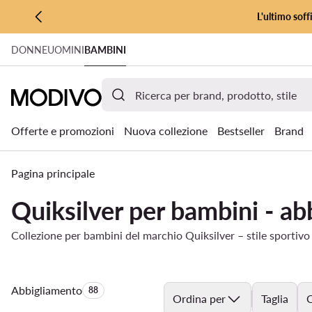
L'ultimo soff
VAI AL CONTENUTO PRINCIPALE
DONNE
UOMINI
BAMBINI
VAI ALLA RICERCA
Offerte e promozioni
Nuova collezione
Bestseller
Brand
Pagina principale
Quiksilver per bambini - ab
Collezione per bambini del marchio Quiksilver – stile sportivo 
Abbigliamento
Quantità di prodotti:
88
Ordina per
Taglia
C