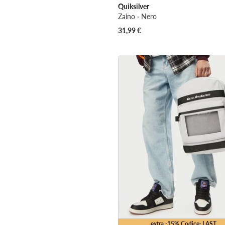
Quiksilver
Zaino · Nero
31,99
€
extra -15% Codice: LAST