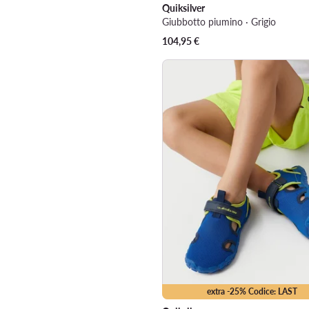
Quiksilver
Giubbotto piumino · Grigio
104,95
€
extra -25% Codice: LAST