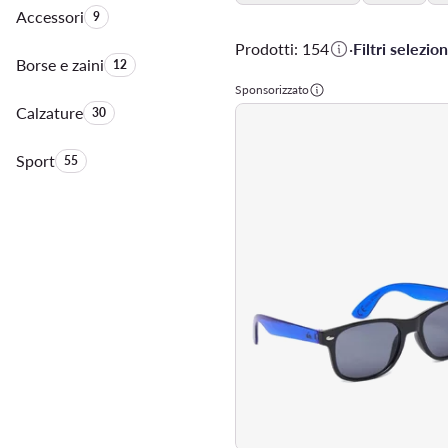
Accessori
Quantità di prodotti:
9
Prodotti: 154
·
Filtri selezion
Borse e zaini
Quantità di prodotti:
12
Sponsorizzato
Calzature
Quantità di prodotti:
30
Sport
Quantità di prodotti:
55