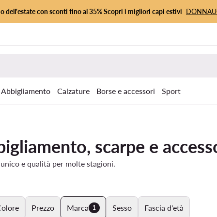
io dell'estate con sconti fino al 35% Scopri i migliori capi estivi
DONNA
Abbigliamento
Calzature
Borse e accessori
Sport
bigliamento, scarpe e access
unico e qualità per molte stagioni.
olore
Prezzo
Marca
Sesso
Fascia d'età
1