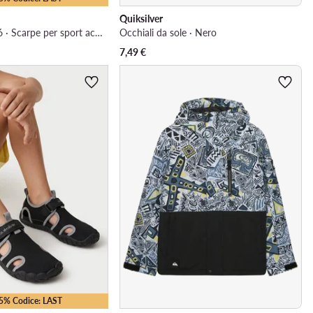
Quiksilver
CEO-CP80-26356 · Scarpe per sport acquatici
Occhiali da sole · Nero
7,49
€
25% Codice: LAST