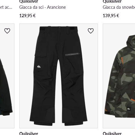
Quiksilver
Quiksilver
CEO-CP80-26356 · Scarpe per sport acquatici
Giacca da sci · Arancione
Giacca da snowbo
129,95
€
139,95
€
Quiksilver
Quiksilver