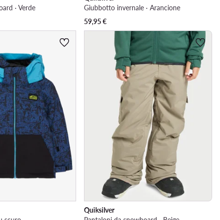
ard · Verde
Giubbotto invernale · Arancione
59,95
€
Quiksilver
lu scuro
Pantaloni da snowboard · Beige