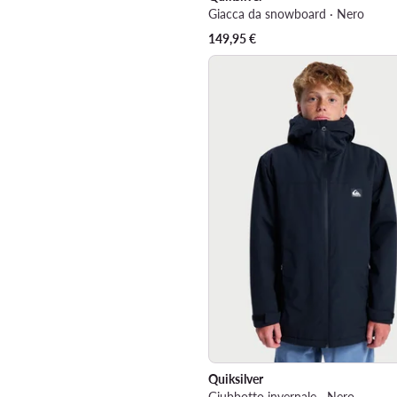
Giacca da snowboard · Nero
149,95
€
Quiksilver
Giubbotto invernale · Nero