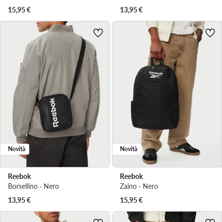
15,95
€
13,95
€
Novità
Novità
Reebok
Reebok
Borsellino · Nero
Zaino · Nero
13,95
€
15,95
€