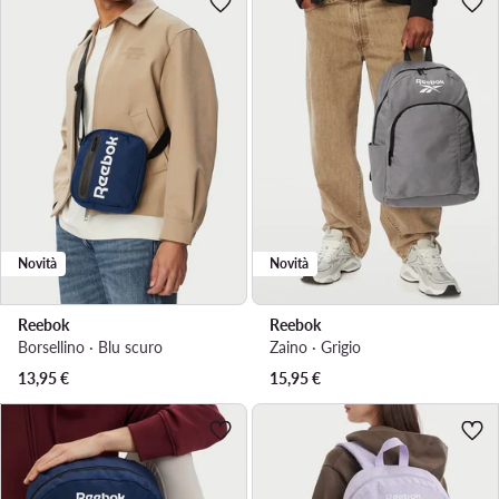
Novità
Novità
Reebok
Reebok
Borsellino · Blu scuro
Zaino · Grigio
13,95
€
15,95
€