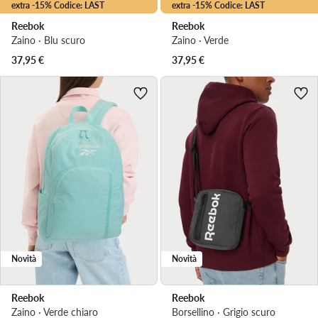
extra -15% Codice: LAST
extra -15% Codice: LAST
Reebok
Reebok
Zaino · Blu scuro
Zaino · Verde
37,95
€
37,95
€
Novità
Novità
Reebok
Reebok
Zaino · Verde chiaro
Borsellino · Grigio scuro