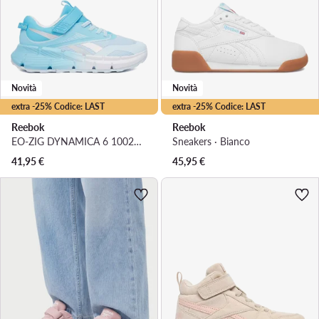
Novità
Novità
extra -25% Codice: LAST
extra -25% Codice: LAST
Reebok
Reebok
EO-ZIG DYNAMICA 6 100270609 · Scarpe running
Sneakers · Bianco
41,95
€
45,95
€