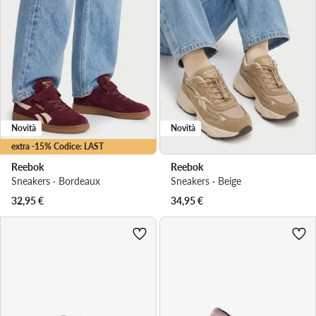
Novità
Novità
extra -15% Codice: LAST
Reebok
Reebok
Sneakers · Bordeaux
Sneakers · Beige
32,95
€
34,95
€