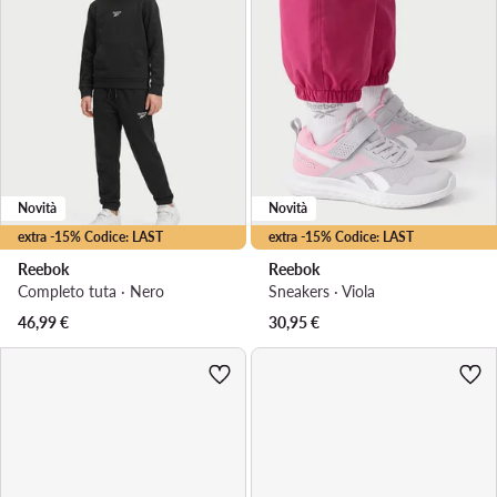
Novità
Novità
extra -15% Codice: LAST
extra -15% Codice: LAST
Reebok
Reebok
Completo tuta · Nero
Sneakers · Viola
46,99
€
30,95
€