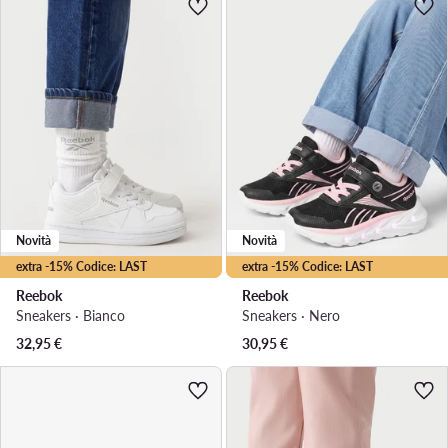
Novità
Novità
extra -15% Codice: LAST
extra -15% Codice: LAST
Reebok
Reebok
Sneakers · Bianco
Sneakers · Nero
32,95
€
30,95
€