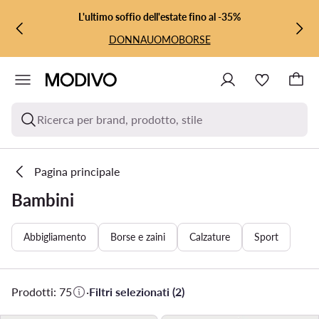
VAI AL CONTENUTO PRINCIPALE
VAI ALLA RICERCA
L'ultimo soffio dell'estate fino al -35%
DONNA
UOMO
BORSE
Ricerca per brand, prodotto, stile
Pagina principale
Bambini
Abbigliamento
Borse e zaini
Calzature
Sport
Prodotti: 75
·
Filtri selezionati (2)