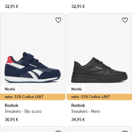
32,95
€
32,95
€
Novità
Novità
extra -15% Codice: LAST
extra -15% Codice: LAST
Reebok
Reebok
Sneakers · Blu scuro
Sneakers · Nero
30,95
€
34,95
€