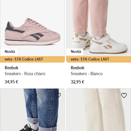
Novità
Novità
extra -15% Codice: LAST
extra -15% Codice: LAST
Reebok
Reebok
Sneakers · Rosa chiaro
Sneakers · Bianco
34,95
€
32,95
€