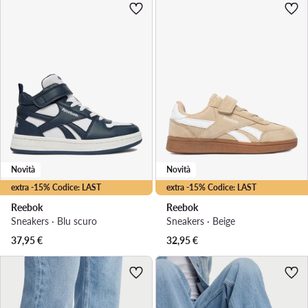
Novità
Novità
extra -15% Codice: LAST
extra -15% Codice: LAST
Reebok
Reebok
Sneakers · Blu scuro
Sneakers · Beige
37,95
€
32,95
€