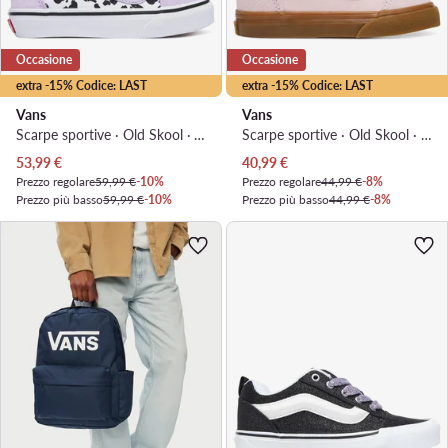
Occasione
Occasione
extra -15% Codice: LAST
extra -15% Codice: LAST
Vans
Vans
Scarpe sportive · Old Skool · Viola chiaro
Scarpe sportive · Old Skool · Rosa chiaro
Prezzo attuale
Prezzo attuale
53,99
€
40,99
€
Prezzo regolare
59,99 €
-10%
Prezzo regolare
44,99 €
-8%
Prezzo più basso
59,99 €
-10%
Prezzo più basso
44,99 €
-8%