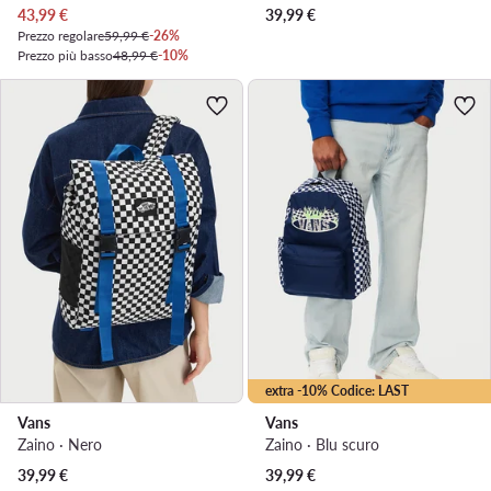
Prezzo attuale
43,99
€
39,99
€
Prezzo regolare
59,99 €
-26%
Prezzo più basso
48,99 €
-10%
extra -10% Codice: LAST
Vans
Vans
Zaino · Nero
Zaino · Blu scuro
39,99
€
39,99
€