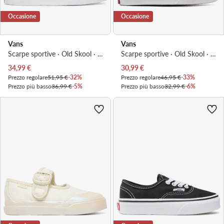
Occasione
Occasione
Vans
Vans
Scarpe sportive · Old Skool · Nero
Scarpe sportive · Old Skool · Blu scuro
Prezzo attuale
Prezzo attuale
34,99
€
30,99
€
Prezzo regolare
51,95 €
-32%
Prezzo regolare
46,95 €
-33%
Prezzo più basso
36,99 €
-5%
Prezzo più basso
32,99 €
-6%