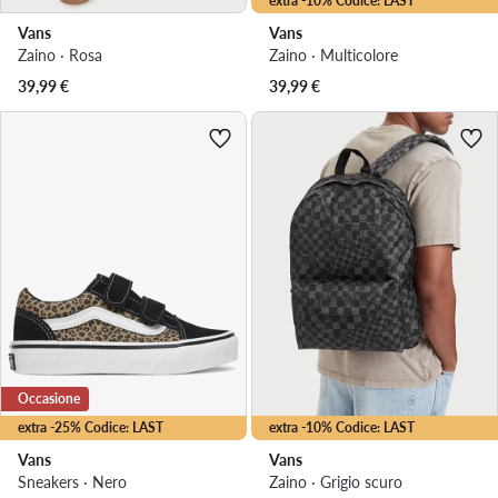
extra -10% Codice: LAST
Vans
Vans
Zaino · Rosa
Zaino · Multicolore
39,99
€
39,99
€
Occasione
extra -25% Codice: LAST
extra -10% Codice: LAST
Vans
Vans
Sneakers · Nero
Zaino · Grigio scuro