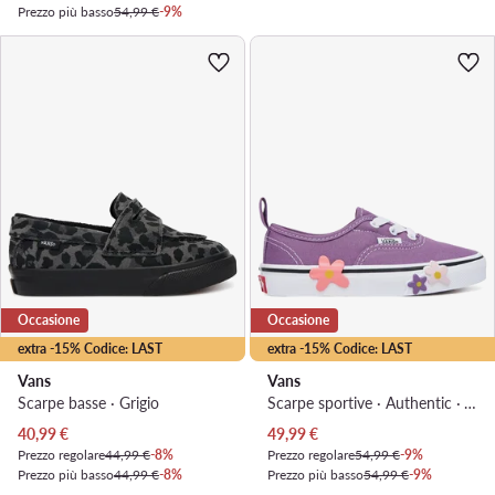
Prezzo più basso
54,99 €
-9%
Occasione
Occasione
extra -15% Codice: LAST
extra -15% Codice: LAST
Vans
Vans
Scarpe basse · Grigio
Scarpe sportive · Authentic · Viola
Prezzo attuale
Prezzo attuale
40,99
€
49,99
€
Prezzo regolare
44,99 €
-8%
Prezzo regolare
54,99 €
-9%
Prezzo più basso
44,99 €
-8%
Prezzo più basso
54,99 €
-9%