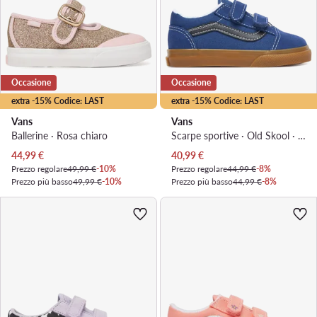
Occasione
Occasione
extra -15% Codice: LAST
extra -15% Codice: LAST
Vans
Vans
Ballerine · Rosa chiaro
Scarpe sportive · Old Skool · Blu scuro
Prezzo attuale
Prezzo attuale
44,99
€
40,99
€
Prezzo regolare
49,99 €
-10%
Prezzo regolare
44,99 €
-8%
Prezzo più basso
49,99 €
-10%
Prezzo più basso
44,99 €
-8%