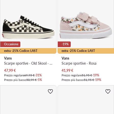
Occasione
-19%
extra -25% Codice: LAST
extra -25% Codice: LAST
Vans
Vans
Scarpe sportive · Old Skool · Nero
Scarpe sportive · Rosa
Prezzo attuale
Prezzo attuale
47,99
€
41,99
€
Prezzo regolare
69,95 €
-31%
Prezzo regolare
51,95 €
-19%
Prezzo più basso
50,99 €
-5%
Prezzo più basso
51,95 €
-19%