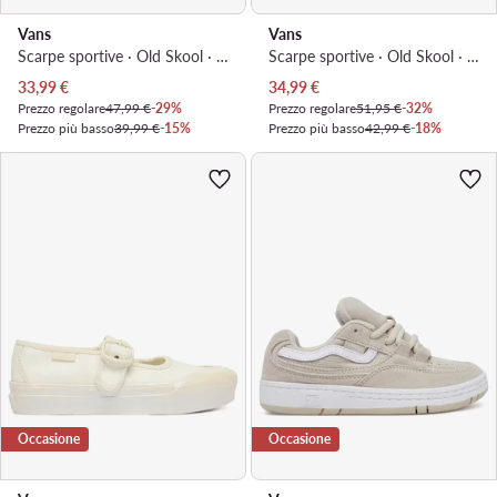
Vans
Vans
Scarpe sportive · Old Skool · Rosa
Scarpe sportive · Old Skool · Blu
Prezzo attuale
Prezzo attuale
33,99
€
34,99
€
Prezzo regolare
47,99 €
-29%
Prezzo regolare
51,95 €
-32%
Prezzo più basso
39,99 €
-15%
Prezzo più basso
42,99 €
-18%
Occasione
Occasione