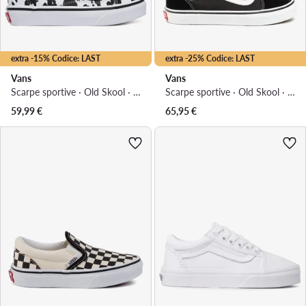
extra -15% Codice: LAST
extra -25% Codice: LAST
Vans
Vans
Scarpe sportive · Old Skool · Bianco
Scarpe sportive · Old Skool · Nero
59,99
€
65,95
€