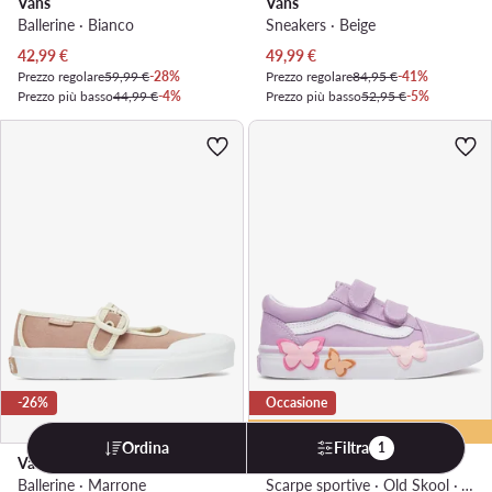
Vans
Vans
Ballerine · Bianco
Sneakers · Beige
Prezzo attuale
Prezzo attuale
42,99
€
49,99
€
Prezzo regolare
59,99 €
-28%
Prezzo regolare
84,95 €
-41%
Prezzo più basso
44,99 €
-4%
Prezzo più basso
52,95 €
-5%
-26%
Occasione
extra -25% Codice: LAST
Ordina
Filtra
1
Vans
Vans
Ballerine · Marrone
Scarpe sportive · Old Skool · Viola