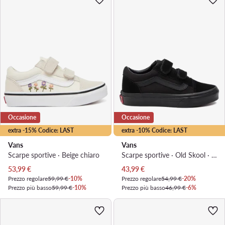
Occasione
Occasione
extra -15% Codice: LAST
extra -10% Codice: LAST
Vans
Vans
Scarpe sportive · Beige chiaro
Scarpe sportive · Old Skool · Nero
Prezzo attuale
Prezzo attuale
53,99
€
43,99
€
Prezzo regolare
59,99 €
-10%
Prezzo regolare
54,99 €
-20%
Prezzo più basso
59,99 €
-10%
Prezzo più basso
46,99 €
-6%