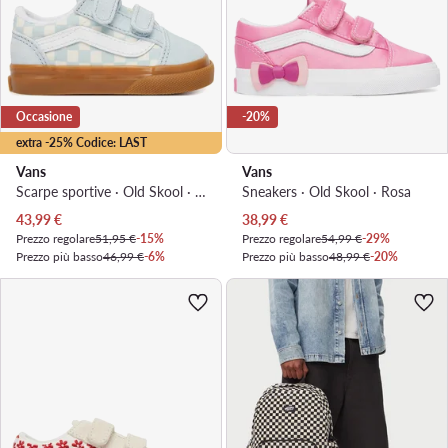
Occasione
-20%
extra -25% Codice: LAST
Vans
Vans
Scarpe sportive · Old Skool · Azzurro chiaro
Sneakers · Old Skool · Rosa
Prezzo attuale
Prezzo attuale
43,99
€
38,99
€
Prezzo regolare
51,95 €
-15%
Prezzo regolare
54,99 €
-29%
Prezzo più basso
46,99 €
-6%
Prezzo più basso
48,99 €
-20%