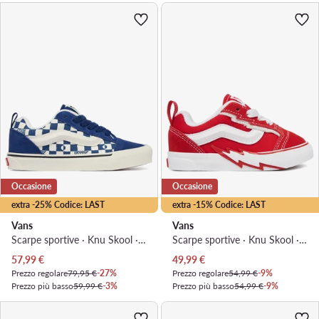
Occasione
Occasione
extra -25% Codice: LAST
extra -15% Codice: LAST
Vans
Vans
Scarpe sportive · Knu Skool · Blu scuro
Scarpe sportive · Knu Skool · Rosso
Prezzo attuale
Prezzo attuale
57,99
€
49,99
€
Prezzo regolare
79,95 €
-27%
Prezzo regolare
54,99 €
-9%
Prezzo più basso
59,99 €
-3%
Prezzo più basso
54,99 €
-9%