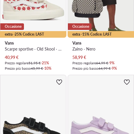
Occasione
Occasione
extra -25% Codice: LAST
extra -15% Codice: LAST
Vans
Vans
Scarpe sportive · Old Skool · Beige
Zaino · Nero
Prezzo attuale
Prezzo attuale
40,99
€
58,99
€
Prezzo regolare
51,95 €
-21%
Prezzo regolare
64,99 €
-9%
Prezzo più basso
45,99 €
-10%
Prezzo più basso
64,99 €
-9%