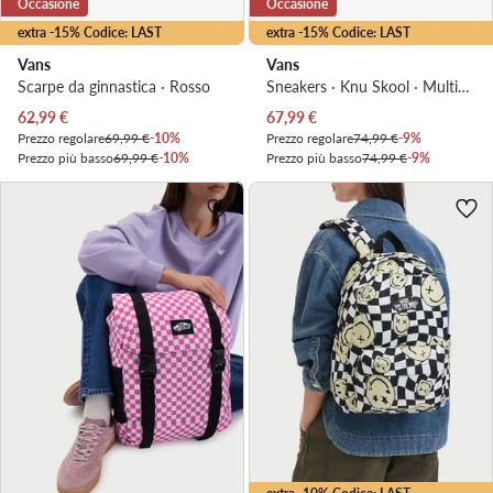
Occasione
Occasione
extra -15% Codice: LAST
extra -15% Codice: LAST
Vans
Vans
Scarpe da ginnastica · Rosso
Sneakers · Knu Skool · Multicolore
Prezzo attuale
Prezzo attuale
62,99
€
67,99
€
Prezzo regolare
69,99 €
-10%
Prezzo regolare
74,99 €
-9%
Prezzo più basso
69,99 €
-10%
Prezzo più basso
74,99 €
-9%