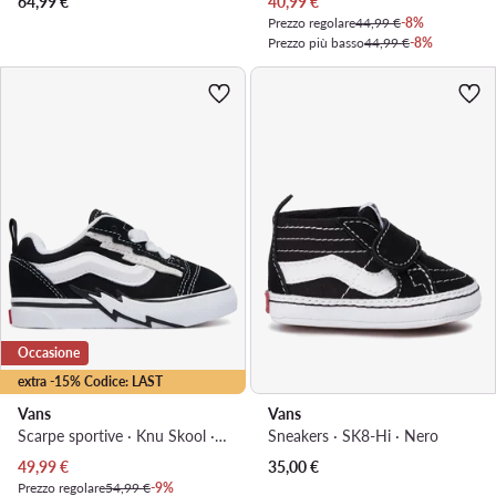
Prezzo attuale
64,99
€
40,99
€
Prezzo regolare
44,99 €
-8%
Prezzo più basso
44,99 €
-8%
Occasione
extra -15% Codice: LAST
Vans
Vans
Scarpe sportive · Knu Skool · Nero
Sneakers · SK8-Hi · Nero
Prezzo attuale
49,99
€
35,00
€
Prezzo regolare
54,99 €
-9%