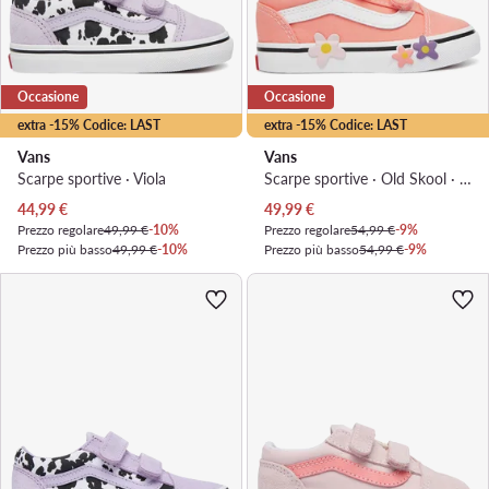
Occasione
Occasione
extra -15% Codice: LAST
extra -15% Codice: LAST
Vans
Vans
Scarpe sportive · Viola
Scarpe sportive · Old Skool · Corallo
Prezzo attuale
Prezzo attuale
44,99
€
49,99
€
Prezzo regolare
49,99 €
-10%
Prezzo regolare
54,99 €
-9%
Prezzo più basso
49,99 €
-10%
Prezzo più basso
54,99 €
-9%