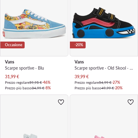
Occasione
-20%
Vans
Vans
Scarpe sportive · Blu
Scarpe sportive · Old Skool · Nero
Prezzo attuale
Prezzo attuale
31,99
€
39,99
€
Prezzo regolare
59,95 €
-46%
Prezzo regolare
54,99 €
-27%
Prezzo più basso
34,99 €
-8%
Prezzo più basso
49,99 €
-20%