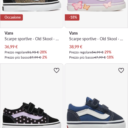
Occasione
-18%
Vans
Vans
Scarpe sportive · Old Skool · Marrone
Scarpe sportive · Old Skool · Viola
Prezzo attuale
Prezzo attuale
36,99
€
38,99
€
Prezzo regolare
51,95 €
-28%
Prezzo regolare
54,99 €
-29%
Prezzo più basso
37,99 €
-2%
Prezzo più basso
47,99 €
-18%