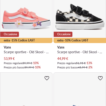
Occasione
Occasione
extra -15% Codice: LAST
extra -10% Codice: LAST
Vans
Vans
Scarpe sportive · Old Skool · Rosa
Scarpe sportive · Old Skool · Nero
Prezzo attuale
Prezzo attuale
53,99
€
44,99
€
Prezzo regolare
59,99 €
-10%
Prezzo regolare
51,95 €
-13%
Prezzo più basso
59,99 €
-10%
Prezzo più basso
45,99 €
-2%