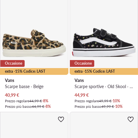
Occasione
Occasione
extra -15% Codice: LAST
extra -15% Codice: LAST
Vans
Vans
Scarpe basse · Beige
Scarpe sportive · Old Skool · Nero
Prezzo attuale
Prezzo attuale
40,99
€
44,99
€
Prezzo regolare
44,99 €
-8%
Prezzo regolare
49,99 €
-10%
Prezzo più basso
44,99 €
-8%
Prezzo più basso
49,99 €
-10%