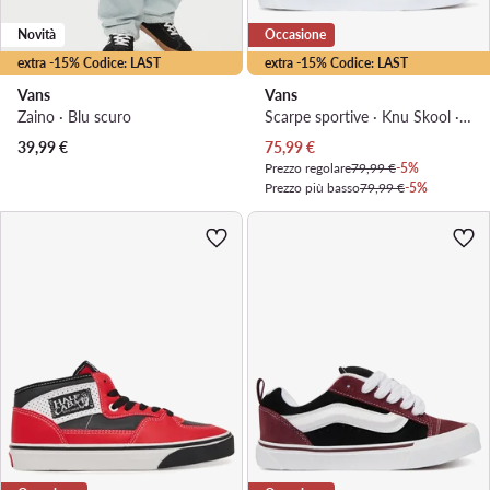
Novità
Occasione
extra -15% Codice: LAST
extra -15% Codice: LAST
Vans
Vans
Zaino · Blu scuro
Scarpe sportive · Knu Skool · Nero
Prezzo attuale
39,99
€
75,99
€
Prezzo regolare
79,99 €
-5%
Prezzo più basso
79,99 €
-5%