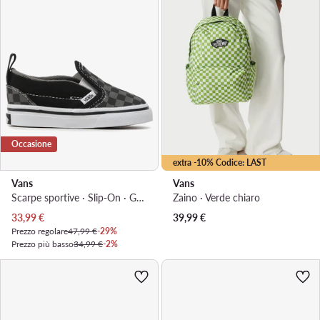
Occasione
extra -10% Codice: LAST
Vans
Vans
Scarpe sportive · Slip-On · Grigio
Zaino · Verde chiaro
Prezzo attuale
33,99
€
39,99
€
Prezzo regolare
47,99 €
-29%
Prezzo più basso
34,99 €
-2%