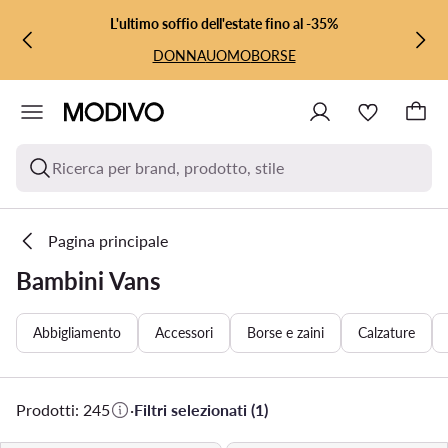
VAI AL CONTENUTO PRINCIPALE
VAI ALLA RICERCA
L'ultimo soffio dell'estate fino al -35%
DONNA
UOMO
BORSE
Ricerca per brand, prodotto, stile
Pagina principale
Bambini Vans
Abbigliamento
Accessori
Borse e zaini
Calzature
Prodotti: 245
·
Filtri selezionati (1)