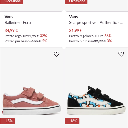
Occasione
Occasione
Vans
Vans
Ballerine · Écru
Scarpe sportive · Authentic · Nero
Prezzo attuale
Prezzo attuale
34,99
€
31,99
€
Prezzo regolare
51,95 €
-32%
Prezzo regolare
50,00 €
-36%
Prezzo più basso
36,99 €
-5%
Prezzo più basso
32,99 €
-3%
-15%
-18%