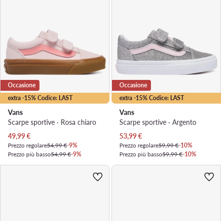
Occasione
Occasione
extra -15% Codice: LAST
extra -15% Codice: LAST
Vans
Vans
Scarpe sportive · Rosa chiaro
Scarpe sportive · Argento
Prezzo attuale
Prezzo attuale
49,99
€
53,99
€
Prezzo regolare
54,99 €
-9%
Prezzo regolare
59,99 €
-10%
Prezzo più basso
54,99 €
-9%
Prezzo più basso
59,99 €
-10%