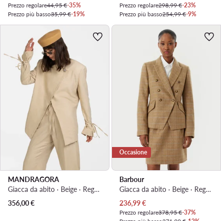
Prezzo regolare
44,95 €
-35%
Prezzo regolare
298,99 €
-23%
Prezzo più basso
35,99 €
-19%
Prezzo più basso
254,99 €
-9%
Occasione
MANDRAGORA
Barbour
Giacca da abito · Beige · Regular Fit
Giacca da abito · Beige · Regular Fit
Prezzo attuale
356,00
€
236,99
€
Prezzo regolare
378,95 €
-37%