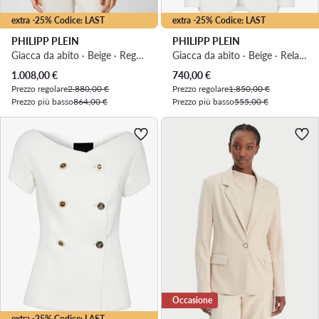
extra -25% Codice: LAST
extra -25% Codice: LAST
PHILIPP PLEIN
PHILIPP PLEIN
Giacca da abito · Beige · Regular Fit
Giacca da abito · Beige · Relaxed Fit
Prezzo attuale
Prezzo attuale
1.008,00
€
740,00
€
Prezzo regolare
2.880,00 €
Prezzo regolare
1.850,00 €
Prezzo più basso
864,00 €
Prezzo più basso
555,00 €
Occasione
extra -25% Codice: LAST