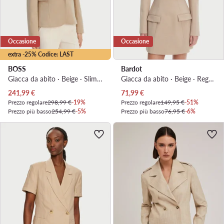
Occasione
Occasione
extra -25% Codice: LAST
BOSS
Bardot
Giacca da abito · Beige · Slim Fit
Giacca da abito · Beige · Regular Fit
Prezzo attuale
Prezzo attuale
241,99
€
71,99
€
Prezzo regolare
298,99 €
-19%
Prezzo regolare
149,95 €
-51%
Prezzo più basso
254,99 €
-5%
Prezzo più basso
76,95 €
-6%