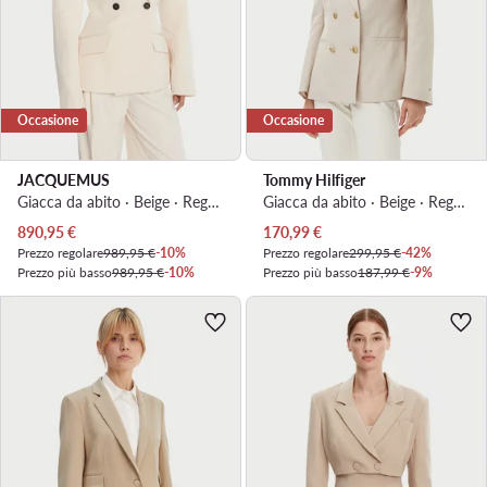
Occasione
Occasione
JACQUEMUS
Tommy Hilfiger
Giacca da abito · Beige · Regular Fit
Giacca da abito · Beige · Regular Fit
Prezzo attuale
Prezzo attuale
890,95
€
170,99
€
Prezzo regolare
989,95 €
-10%
Prezzo regolare
299,95 €
-42%
Prezzo più basso
989,95 €
-10%
Prezzo più basso
187,99 €
-9%