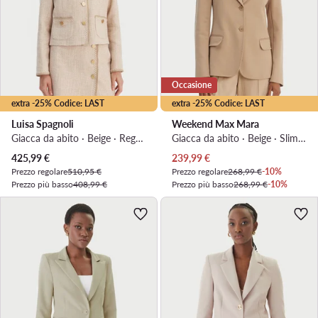
Occasione
extra -25% Codice: LAST
extra -25% Codice: LAST
Luisa Spagnoli
Weekend Max Mara
Giacca da abito · Beige · Regular Fit
Giacca da abito · Beige · Slim Fit
Prezzo attuale
Prezzo attuale
425,99
€
239,99
€
Prezzo regolare
510,95 €
Prezzo regolare
268,99 €
-10%
Prezzo più basso
408,99 €
Prezzo più basso
268,99 €
-10%