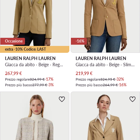
Occasione
-16%
extra -10% Codice: LAST
LAUREN RALPH LAUREN
LAUREN RALPH LAUREN
Giacca da abito · Beige · Regular Fit
Giacca da abito · Beige · Slim Fit
Prezzo attuale
Prezzo attuale
267,99
€
219,99
€
Prezzo regolare
324,99 €
-17%
Prezzo regolare
324,95 €
-32%
Prezzo più basso
277,99 €
-3%
Prezzo più basso
264,99 €
-16%