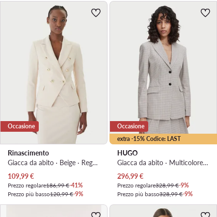
Occasione
Occasione
extra -15% Codice: LAST
Rinascimento
HUGO
Giacca da abito · Beige · Regular Fit
Giacca da abito · Multicolore · Regular Fit
Prezzo attuale
Prezzo attuale
109,99
€
296,99
€
Prezzo regolare
186,99 €
-41%
Prezzo regolare
328,99 €
-9%
Prezzo più basso
120,99 €
-9%
Prezzo più basso
328,99 €
-9%