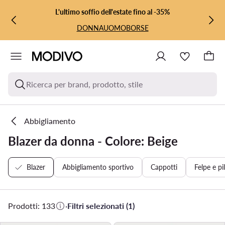
VAI AL CONTENUTO PRINCIPALE
VAI ALLA RICERCA
L'ultimo soffio dell'estate fino al -35%
DONNA
UOMO
BORSE
Ricerca per brand, prodotto, stile
Abbigliamento
Blazer da donna - Colore: Beige
Blazer
Abbigliamento sportivo
Cappotti
Felpe e pi
Prodotti: 133
·
Filtri selezionati (1)