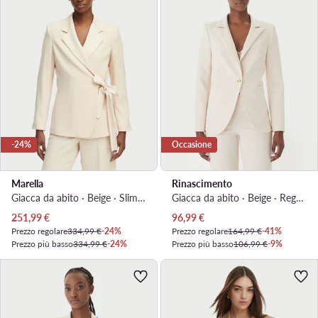
-24%
Occasione
Marella
Rinascimento
Giacca da abito · Beige · Slim Fit
Giacca da abito · Beige · Regular Fit
Prezzo attuale
Prezzo attuale
251,99
€
96,99
€
Prezzo regolare
334,99 €
-24%
Prezzo regolare
164,99 €
-41%
Prezzo più basso
334,99 €
-24%
Prezzo più basso
106,99 €
-9%