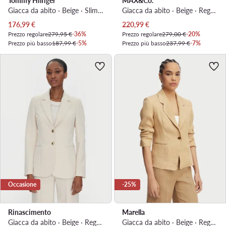
Tommy Hilfiger
MAX&Co.
Giacca da abito · Beige · Slim Fit
Giacca da abito · Beige · Regular Fit
Prezzo attuale
Prezzo attuale
176,99
€
220,99
€
Prezzo regolare
279,95 €
-36%
Prezzo regolare
279,00 €
-20%
Prezzo più basso
187,99 €
-5%
Prezzo più basso
237,99 €
-7%
Occasione
-25%
Rinascimento
Marella
Giacca da abito · Beige · Regular Fit
Giacca da abito · Beige · Regular Fit