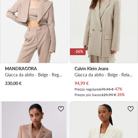
-26%
MANDRAGORA
Calvin Klein Jeans
Giacca da abito · Beige · Regular Fit
Giacca da abito · Beige · Relaxed Fit
Prezzo attuale
330,00
€
94,99
€
Prezzo regolare
179,95 €
-47%
Prezzo più basso
129,99 €
-26%