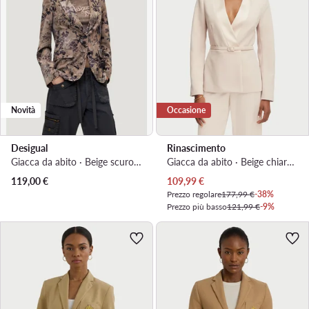
Novità
Occasione
Desigual
Rinascimento
Giacca da abito · Beige scuro · Regular Fit
Giacca da abito · Beige chiaro · Regular Fit
Prezzo attuale
119,00
€
109,99
€
Prezzo regolare
177,99 €
-38%
Prezzo più basso
121,99 €
-9%