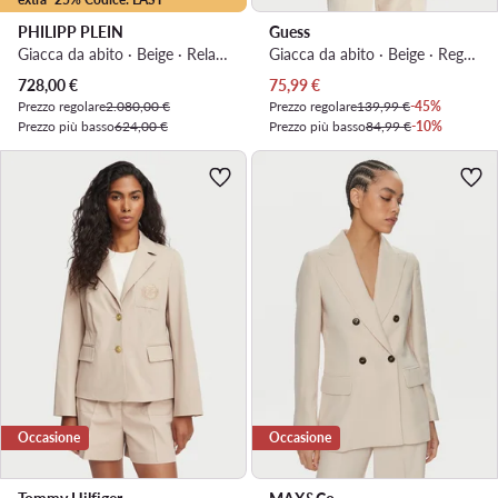
PHILIPP PLEIN
Guess
Giacca da abito · Beige · Relaxed Fit
Giacca da abito · Beige · Regular Fit
Prezzo attuale
Prezzo attuale
728,00
€
75,99
€
Prezzo regolare
2.080,00 €
Prezzo regolare
139,99 €
-45%
Prezzo più basso
624,00 €
Prezzo più basso
84,99 €
-10%
Occasione
Occasione