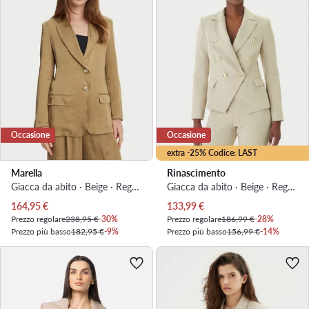
Occasione
Occasione
extra -25% Codice: LAST
Marella
Rinascimento
Giacca da abito · Beige · Regular Fit
Giacca da abito · Beige · Regular Fit
Prezzo attuale
Prezzo attuale
164,95
€
133,99
€
Prezzo regolare
238,95 €
-30%
Prezzo regolare
186,99 €
-28%
Prezzo più basso
182,95 €
-9%
Prezzo più basso
156,99 €
-14%