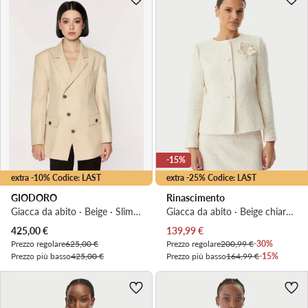
-15%
extra -10% Codice: LAST
extra -25% Codice: LAST
GIODORO
Rinascimento
Giacca da abito · Beige · Slim Fit
Giacca da abito · Beige chiaro · Slim Fit
Prezzo attuale
Prezzo attuale
425,00
€
139,99
€
Prezzo regolare
625,00 €
Prezzo regolare
200,99 €
-30%
Prezzo più basso
425,00 €
Prezzo più basso
164,99 €
-15%