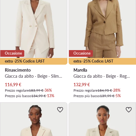
Occasione
Occasione
extra -25% Codice: LAST
extra -25% Codice: LAST
Rinascimento
Marella
Giacca da abito · Beige · Slim Fit
Giacca da abito · Beige · Regular Fit
Prezzo attuale
Prezzo attuale
116,99
€
132,99
€
Prezzo regolare
183,99 €
-36%
Prezzo regolare
184,95 €
-28%
Prezzo più basso
134,99 €
-13%
Prezzo più basso
139,99 €
-5%