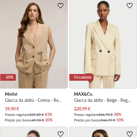
-20%
Occasione
Motivi
MAX&Co.
Giacca da abito · Crema · Regular Fit
Giacca da abito · Beige · Regular Fit
Prezzo attuale
Prezzo attuale
39,90
€
220,99
€
Prezzo regolare
109,00 €
-63%
Prezzo regolare
306,95 €
-28%
Prezzo più basso
49,90 €
-20%
Prezzo più basso
246,99 €
-10%