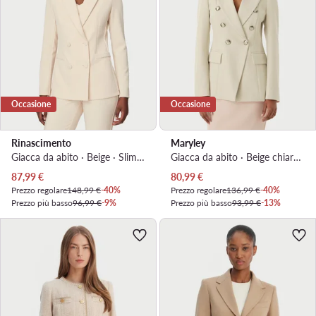
Occasione
Occasione
Rinascimento
Maryley
Giacca da abito · Beige · Slim Fit
Giacca da abito · Beige chiaro · Regular Fit
Prezzo attuale
Prezzo attuale
87,99
€
80,99
€
Prezzo regolare
148,99 €
-40%
Prezzo regolare
136,99 €
-40%
Prezzo più basso
96,99 €
-9%
Prezzo più basso
93,99 €
-13%