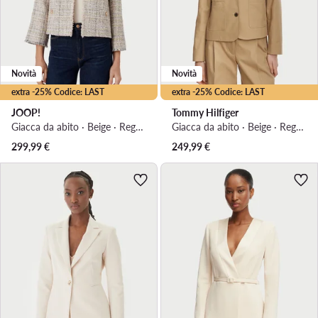
Novità
Novità
extra -25% Codice: LAST
extra -25% Codice: LAST
JOOP!
Tommy Hilfiger
Giacca da abito · Beige · Regular Fit
Giacca da abito · Beige · Regular Fit
299,99
€
249,99
€