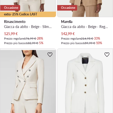
Occasione
Occasione
extra -25% Codice: LAST
Rinascimento
Marella
Giacca da abito · Beige · Slim Fit
Giacca da abito · Beige · Regular Fit
Prezzo attuale
Prezzo attuale
125,99
€
142,99
€
Prezzo regolare
176,99 €
-28%
Prezzo regolare
214,95 €
-33%
Prezzo più basso
132,99 €
-5%
Prezzo più basso
159,99 €
-10%