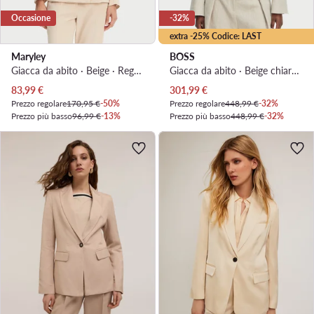
Occasione
-32%
extra -25% Codice: LAST
Maryley
BOSS
Giacca da abito · Beige · Regular Fit
Giacca da abito · Beige chiaro · Oversize
Prezzo attuale
Prezzo attuale
83,99
€
301,99
€
Prezzo regolare
170,95 €
-50%
Prezzo regolare
448,99 €
-32%
Prezzo più basso
96,99 €
-13%
Prezzo più basso
448,99 €
-32%