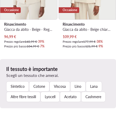
Occasione
Occasione
Rinascimento
Rinascimento
Giacca da abito · Beige · Regular Fit
Giacca da abito · Beige chiaro · Slim Fit
Prezzo attuale
Prezzo attuale
96,99
€
109,99
€
Prezzo regolare
160,99 €
-39%
Prezzo regolare
177,99 €
-38%
Prezzo più basso
104,99 €
-7%
Prezzo più basso
121,99 €
-9%
Il tessuto è importante
Scegli un tessuto che amerai.
Sintetico
Cotone
Viscosa
Lino
Lana
Altre fibre tessili
Lyocell
Acetato
Cashmere