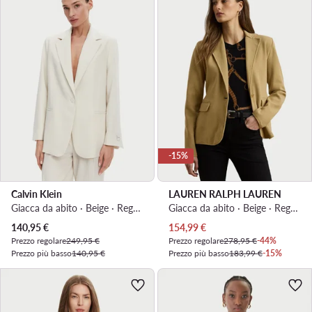
-15%
Calvin Klein
LAUREN RALPH LAUREN
Giacca da abito · Beige · Regular Fit
Giacca da abito · Beige · Regular Fit
Prezzo attuale
Prezzo attuale
140,95
€
154,99
€
Prezzo regolare
249,95 €
Prezzo regolare
278,95 €
-44%
Prezzo più basso
140,95 €
Prezzo più basso
183,99 €
-15%