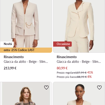
Novità
Occasione
extra -25% Codice: LAST
Rinascimento
Rinascimento
Giacca da abito · Beige · Slim Fit
Giacca da abito · Beige · Slim Fit
Prezzo attuale
213,99
€
80,99
€
Prezzo regolare
137,99 €
-41%
Prezzo più basso
88,99 €
-8%