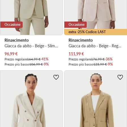
Occasione
Occasione
extra -25% Codice: LAST
Rinascimento
Rinascimento
Giacca da abito · Beige · Slim Fit
Giacca da abito · Beige · Regular Fit
Prezzo attuale
Prezzo attuale
96,99
€
111,99
€
Prezzo regolare
164,99 €
-41%
Prezzo regolare
176,99 €
-36%
Prezzo più basso
106,99 €
-9%
Prezzo più basso
123,99 €
-9%