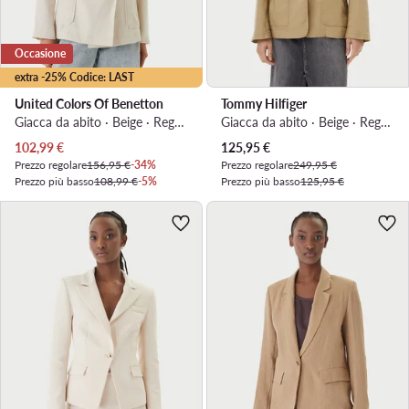
Occasione
extra -25% Codice: LAST
United Colors Of Benetton
Tommy Hilfiger
Giacca da abito · Beige · Regular Fit
Giacca da abito · Beige · Regular Fit
Prezzo attuale
Prezzo attuale
102,99
€
125,95
€
Prezzo regolare
156,95 €
-34%
Prezzo regolare
249,95 €
Prezzo più basso
108,99 €
-5%
Prezzo più basso
125,95 €