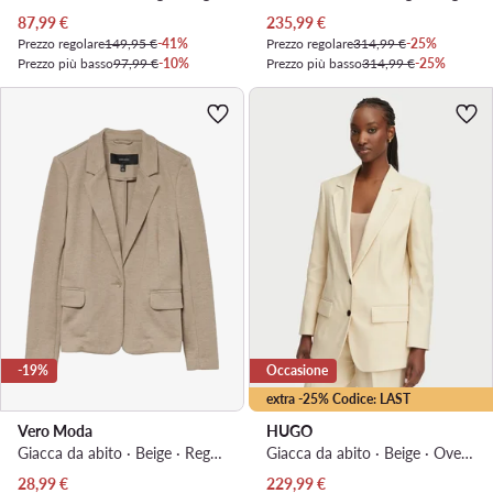
Prezzo attuale
Prezzo attuale
87,99
€
235,99
€
Prezzo regolare
149,95 €
-41%
Prezzo regolare
314,99 €
-25%
Prezzo più basso
97,99 €
-10%
Prezzo più basso
314,99 €
-25%
-19%
Occasione
extra -25% Codice: LAST
Vero Moda
HUGO
Giacca da abito · Beige · Regular Fit
Giacca da abito · Beige · Oversize
Prezzo attuale
Prezzo attuale
28,99
€
229,99
€