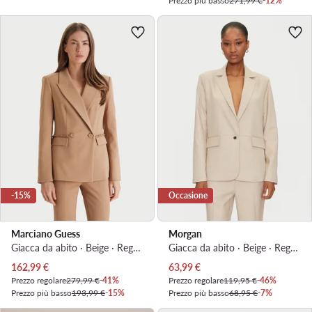
Prezzo più basso
271,99 €
-12%
-15%
Occasione
Marciano Guess
Morgan
Giacca da abito · Beige · Regular Fit
Giacca da abito · Beige · Regular Fit
Prezzo attuale
Prezzo attuale
162,99
€
63,99
€
Prezzo regolare
279,99 €
-41%
Prezzo regolare
119,95 €
-46%
Prezzo più basso
193,99 €
-15%
Prezzo più basso
68,95 €
-7%