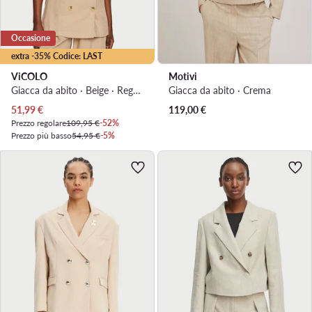
Occasione
extra -35% Codice: LAST
ViCOLO
Motivi
Giacca da abito · Beige · Regular Fit
Giacca da abito · Crema
Prezzo attuale
51,99
€
119,00
€
Prezzo regolare
109,95 €
-52%
Prezzo più basso
54,95 €
-5%