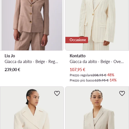
Occasione
Liu Jo
Kontatto
Giacca da abito · Beige · Regular Fit
Giacca da abito · Beige · Oversize
Prezzo attuale
239,00
€
107,95
€
Prezzo regolare
208,95 €
-48%
Prezzo più basso
125,95 €
-14%