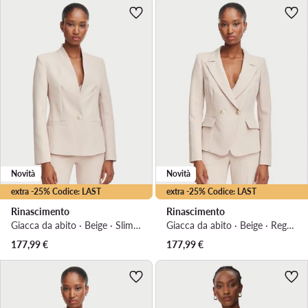
Novità
Novità
extra -25% Codice: LAST
extra -25% Codice: LAST
Rinascimento
Rinascimento
Giacca da abito · Beige · Slim Fit
Giacca da abito · Beige · Regular Fit
177,99
€
177,99
€