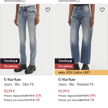
Sponsorizzato
Sponsorizzato
Trending
Trending
Occasione
Occasione
extra -25% Codice: LAST
G-Star Raw
G-Star Raw
Jeans · Blu · Slim Fit
Jeans · Blu · Relaxed Fit
Prezzo attuale
Prezzo attuale
92,99
€
83,99
€
Prezzo regolare
139,95 €
-33%
Prezzo regolare
119,95 €
-29%
Prezzo più basso
97,99 €
-5%
Prezzo più basso
88,99 €
-5%