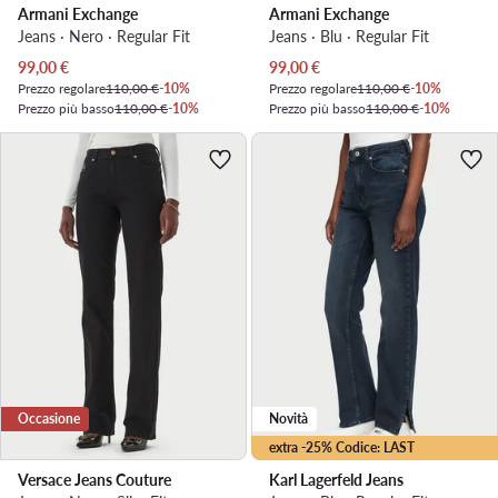
Armani Exchange
Armani Exchange
Jeans · Nero · Regular Fit
Jeans · Blu · Regular Fit
Prezzo attuale
Prezzo attuale
99,00
€
99,00
€
Prezzo regolare
110,00 €
-10%
Prezzo regolare
110,00 €
-10%
Prezzo più basso
110,00 €
-10%
Prezzo più basso
110,00 €
-10%
Occasione
Novità
extra -25% Codice: LAST
Versace Jeans Couture
Karl Lagerfeld Jeans