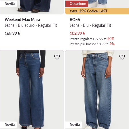
Novità
Occasione
extra -25% Codice: LAST
Weekend Max Mara
BOSS
Jeans · Blu scuro · Regular Fit
Jeans · Blu · Regular Fit
Prezzo attuale
168,99
€
102,99
€
Prezzo regolare
129,99 €
-20%
Prezzo più basso
113,99 €
-9%
Novità
Novità