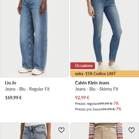
Occasione
extra -15% Codice: LAST
Liu Jo
Calvin Klein Jeans
Jeans · Blu · Regular Fit
Jeans · Blu · Skinny Fit
Prezzo attuale
169,99
€
92,99
€
Prezzo regolare
99,99 €
-7%
Prezzo più basso
99,99 €
-7%