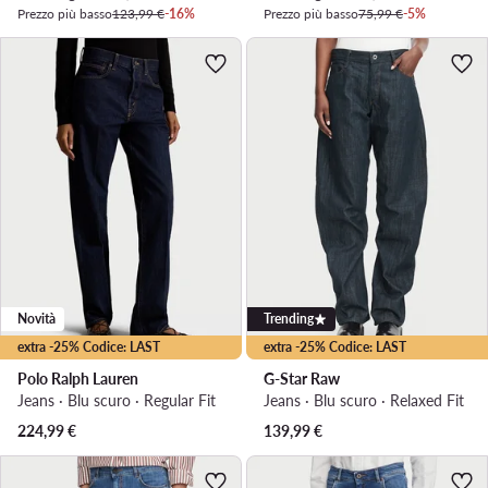
Prezzo più basso
123,99 €
-16%
Prezzo più basso
75,99 €
-5%
Novità
Trending
extra -25% Codice: LAST
extra -25% Codice: LAST
Polo Ralph Lauren
G-Star Raw
Jeans · Blu scuro · Regular Fit
Jeans · Blu scuro · Relaxed Fit
224,99
€
139,99
€