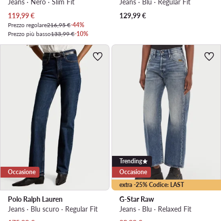
Jeans · Nero · Slim Fit
Jeans · Blu · Regular Fit
Prezzo attuale
119,99
€
129,99
€
Prezzo regolare
216,95 €
-44%
Prezzo più basso
133,99 €
-10%
Trending
Occasione
Occasione
extra -25% Codice: LAST
Polo Ralph Lauren
G-Star Raw
Jeans · Blu scuro · Regular Fit
Jeans · Blu · Relaxed Fit