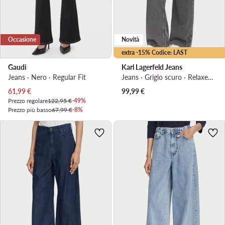
Occasione
Novità
extra -15% Codice: LAST
Gaudi
Karl Lagerfeld Jeans
Jeans · Nero · Regular Fit
Jeans · Grigio scuro · Relaxed Fit
Prezzo attuale
61,99
€
99,99
€
Prezzo regolare
122,95 €
-49%
Prezzo più basso
67,99 €
-8%