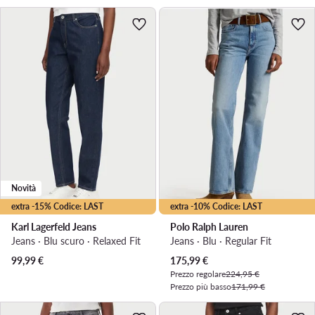
Novità
extra -15% Codice: LAST
extra -10% Codice: LAST
Karl Lagerfeld Jeans
Polo Ralph Lauren
Jeans · Blu scuro · Relaxed Fit
Jeans · Blu · Regular Fit
Prezzo attuale
99,99
€
175,99
€
Prezzo regolare
224,95 €
Prezzo più basso
171,99 €