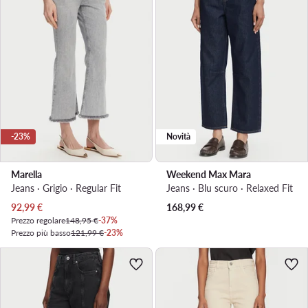
-23%
Novità
Marella
Weekend Max Mara
Jeans · Grigio · Regular Fit
Jeans · Blu scuro · Relaxed Fit
Prezzo attuale
92,99
€
168,99
€
Prezzo regolare
148,95 €
-37%
Prezzo più basso
121,99 €
-23%