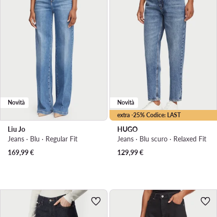
Novità
Novità
extra -25% Codice: LAST
Liu Jo
HUGO
Jeans · Blu · Regular Fit
Jeans · Blu scuro · Relaxed Fit
169,99
€
129,99
€