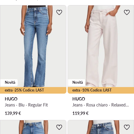
Novità
Novità
extra -25% Codice: LAST
extra -10% Codice: LAST
HUGO
HUGO
Jeans · Blu · Regular Fit
Jeans · Rosa chiaro · Relaxed Fit
139,99
€
119,99
€