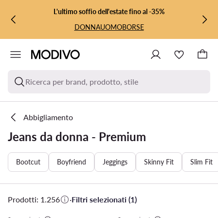
VAI AL CONTENUTO PRINCIPALE
VAI ALLA RICERCA
L'ultimo soffio dell'estate fino al -35%
DONNA
UOMO
BORSE
Ricerca per brand, prodotto, stile
Abbigliamento
Jeans da donna - Premium
Bootcut
Boyfriend
Jeggings
Skinny Fit
Slim Fit
Prodotti: 1.256
·
Filtri selezionati (1)