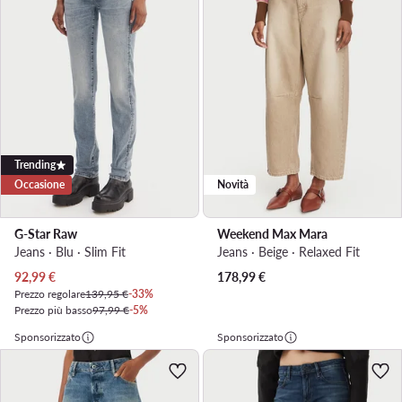
Trending
Occasione
Novità
G-Star Raw
Weekend Max Mara
Jeans · Blu · Slim Fit
Jeans · Beige · Relaxed Fit
Prezzo attuale
92,99
€
178,99
€
Prezzo regolare
139,95 €
-33%
Prezzo più basso
97,99 €
-5%
Sponsorizzato
Sponsorizzato