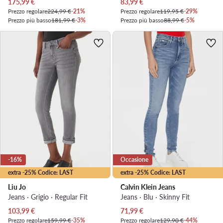
Prezzo attuale
Prezzo attuale
175,99
€
83,99
€
Prezzo regolare
224,99 €
-21%
Prezzo regolare
119,95 €
-29%
Prezzo più basso
181,99 €
-3%
Prezzo più basso
88,99 €
-5%
-16%
Occasione
extra -25% Codice: LAST
extra -25% Codice: LAST
Liu Jo
Calvin Klein Jeans
Jeans · Grigio · Regular Fit
Jeans · Blu · Skinny Fit
Prezzo attuale
Prezzo attuale
103,99
€
71,99
€
Prezzo regolare
159,99 €
-35%
Prezzo regolare
129,90 €
-44%