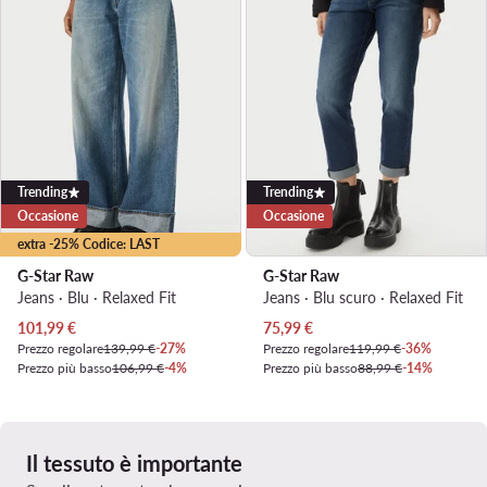
Trending
Trending
Occasione
Occasione
extra -25% Codice: LAST
G-Star Raw
G-Star Raw
Jeans · Blu · Relaxed Fit
Jeans · Blu scuro · Relaxed Fit
Prezzo attuale
Prezzo attuale
101,99
€
75,99
€
Prezzo regolare
139,99 €
-27%
Prezzo regolare
119,99 €
-36%
Prezzo più basso
106,99 €
-4%
Prezzo più basso
88,99 €
-14%
Il tessuto è importante