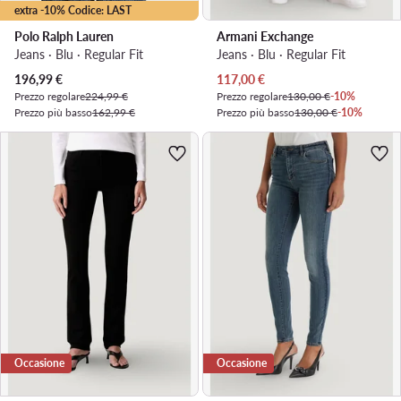
extra -10% Codice: LAST
Polo Ralph Lauren
Armani Exchange
Jeans · Blu · Regular Fit
Jeans · Blu · Regular Fit
Prezzo attuale
Prezzo attuale
196,99
€
117,00
€
Prezzo regolare
224,99 €
Prezzo regolare
130,00 €
-10%
Prezzo più basso
162,99 €
Prezzo più basso
130,00 €
-10%
Occasione
Occasione