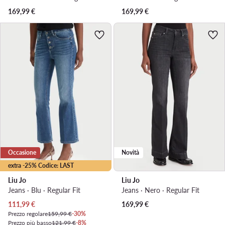
169,99
€
169,99
€
Occasione
Novità
extra -25% Codice: LAST
Liu Jo
Liu Jo
Jeans · Blu · Regular Fit
Jeans · Nero · Regular Fit
Prezzo attuale
111,99
€
169,99
€
Prezzo regolare
159,99 €
-30%
Prezzo più basso
121,99 €
-8%