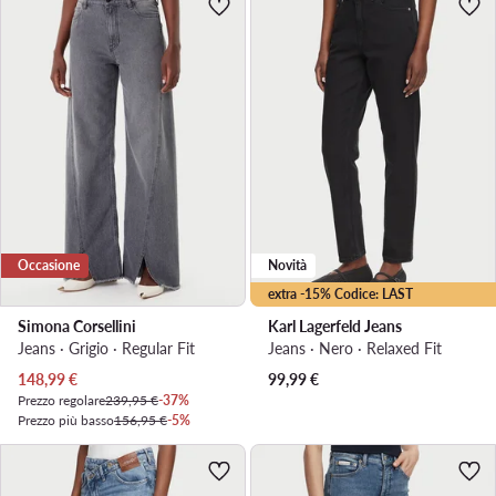
Occasione
Novità
extra -15% Codice: LAST
Simona Corsellini
Karl Lagerfeld Jeans
Jeans · Grigio · Regular Fit
Jeans · Nero · Relaxed Fit
Prezzo attuale
148,99
€
99,99
€
Prezzo regolare
239,95 €
-37%
Prezzo più basso
156,95 €
-5%