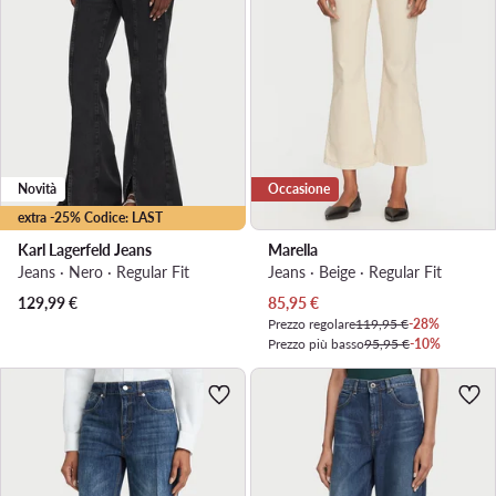
Novità
Occasione
extra -25% Codice: LAST
Karl Lagerfeld Jeans
Marella
Jeans · Nero · Regular Fit
Jeans · Beige · Regular Fit
Prezzo attuale
129,99
€
85,95
€
Prezzo regolare
119,95 €
-28%
Prezzo più basso
95,95 €
-10%