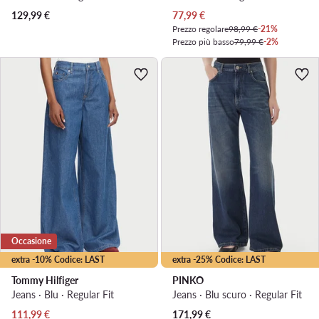
Prezzo attuale
129,99
€
77,99
€
Prezzo regolare
98,99 €
-21%
Prezzo più basso
79,99 €
-2%
Occasione
extra -10% Codice: LAST
extra -25% Codice: LAST
Tommy Hilfiger
PINKO
Jeans · Blu · Regular Fit
Jeans · Blu scuro · Regular Fit
Prezzo attuale
Prezzo attuale
111,99
€
171,99
€