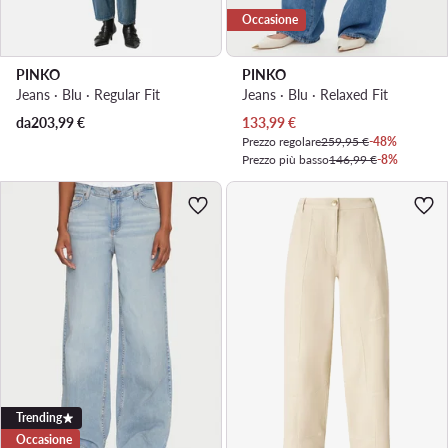
Occasione
PINKO
PINKO
Jeans · Blu · Regular Fit
Jeans · Blu · Relaxed Fit
Prezzo attuale
da
203,99
€
133,99
€
Prezzo regolare
259,95 €
-48%
Prezzo più basso
146,99 €
-8%
Trending
Occasione