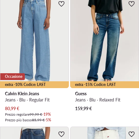
Occasione
extra -10% Codice: LAST
extra -15% Codice: LAST
Calvin Klein Jeans
Guess
Jeans · Blu · Regular Fit
Jeans · Blu · Relaxed Fit
Prezzo attuale
80,99
€
159,99
€
Prezzo regolare
99,99 €
-19%
Prezzo più basso
85,99 €
-5%