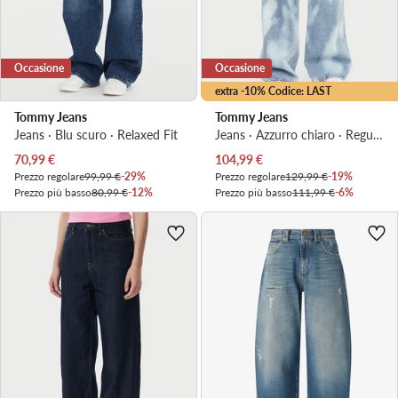
Occasione
Occasione
extra -10% Codice: LAST
Tommy Jeans
Tommy Jeans
Jeans · Blu scuro · Relaxed Fit
Jeans · Azzurro chiaro · Regular Fit
Prezzo attuale
Prezzo attuale
70,99
€
104,99
€
Prezzo regolare
99,99 €
-29%
Prezzo regolare
129,99 €
-19%
Prezzo più basso
80,99 €
-12%
Prezzo più basso
111,99 €
-6%