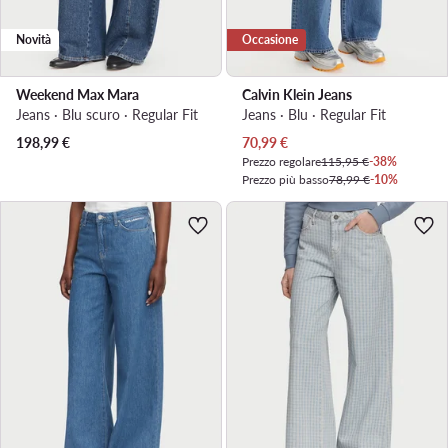
Novità
Occasione
Weekend Max Mara
Calvin Klein Jeans
Jeans · Blu scuro · Regular Fit
Jeans · Blu · Regular Fit
Prezzo attuale
198,99
€
70,99
€
Prezzo regolare
115,95 €
-38%
Prezzo più basso
78,99 €
-10%