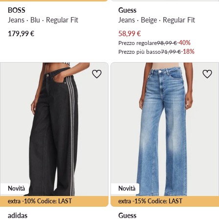
BOSS
Guess
Jeans · Blu · Regular Fit
Jeans · Beige · Regular Fit
Prezzo attuale
179,99
€
58,99
€
Prezzo regolare
98,99 €
-40%
Prezzo più basso
71,99 €
-18%
Novità
Novità
extra -10% Codice: LAST
extra -15% Codice: LAST
adidas
Guess