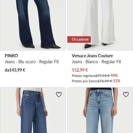
Occasione
PINKO
Versace Jeans Couture
Jeans · Blu scuro · Regular Fit
Jeans · Bianco · Regular Fit
Prezzo attuale
da
143,99
€
152,99
€
Prezzo regolare
277,95 €
-44%
Prezzo più basso
171,99 €
-11%