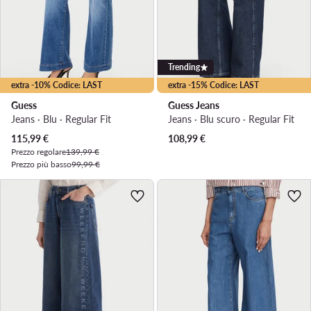
Trending
extra -10% Codice: LAST
extra -15% Codice: LAST
Guess
Guess Jeans
Jeans · Blu · Regular Fit
Jeans · Blu scuro · Regular Fit
Prezzo attuale
115,99
€
108,99
€
Prezzo regolare
139,99 €
Prezzo più basso
99,99 €