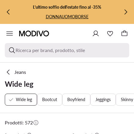
VAI AL CONTENUTO PRINCIPALE
VAI ALLA RICERCA
L'ultimo soffio dell'estate fino al -35%
DONNA
UOMO
BORSE
Ricerca per brand, prodotto, stile
Jeans
Wide leg
Wide leg
Bootcut
Boyfriend
Jeggings
Skinny 
Prodotti: 572