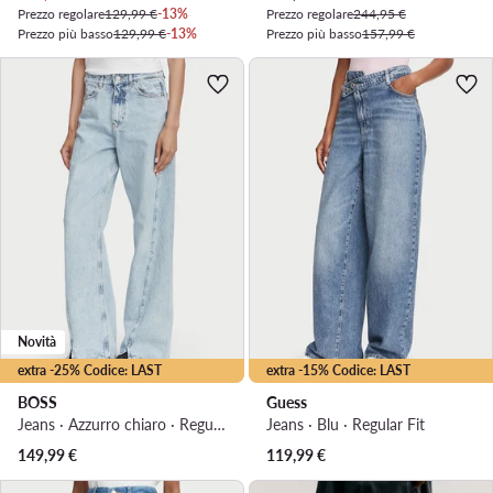
Prezzo regolare
129,99 €
-13%
Prezzo regolare
244,95 €
Prezzo più basso
129,99 €
-13%
Prezzo più basso
157,99 €
Novità
extra -25% Codice: LAST
extra -15% Codice: LAST
BOSS
Guess
Jeans · Azzurro chiaro · Regular Fit
Jeans · Blu · Regular Fit
149,99
€
119,99
€