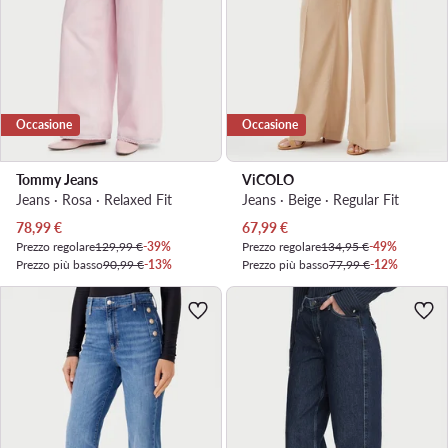
Occasione
Occasione
Tommy Jeans
ViCOLO
Jeans · Rosa · Relaxed Fit
Jeans · Beige · Regular Fit
Prezzo attuale
Prezzo attuale
78,99
€
67,99
€
Prezzo regolare
129,99 €
-39%
Prezzo regolare
134,95 €
-49%
Prezzo più basso
90,99 €
-13%
Prezzo più basso
77,99 €
-12%