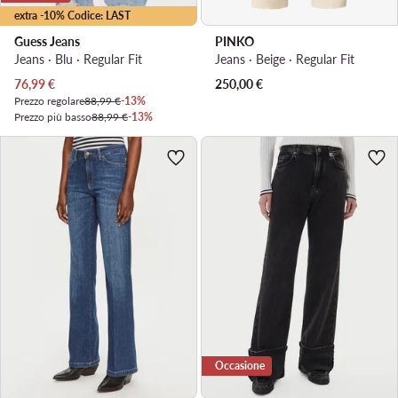
extra -10% Codice: LAST
Guess Jeans
PINKO
Jeans · Blu · Regular Fit
Jeans · Beige · Regular Fit
Prezzo attuale
76,99
€
250,00
€
Prezzo regolare
88,99 €
-13%
Prezzo più basso
88,99 €
-13%
Occasione