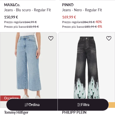
MAX&Co.
PINKO
Jeans · Blu scuro · Regular Fit
Jeans · Nero · Regular Fit
Prezzo attuale
Prezzo attuale
150,99
€
169,99
€
Prezzo regolare
164,99 €
Prezzo regolare
284,95 €
-40%
Prezzo più basso
110,95 €
Prezzo più basso
185,99 €
-8%
Occasione
Ordina
Filtra
extra -25% Codice: LAST
Tommy Hilfiger
PHILIPP PLEIN