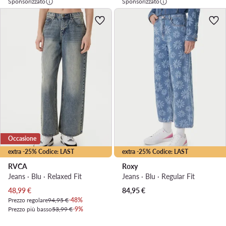
Sponsorizzato
Sponsorizzato
Occasione
extra -25% Codice: LAST
extra -25% Codice: LAST
RVCA
Roxy
Jeans · Blu · Relaxed Fit
Jeans · Blu · Regular Fit
Prezzo attuale
48,99
€
84,95
€
Prezzo regolare
94,95 €
-48%
Prezzo più basso
53,99 €
-9%