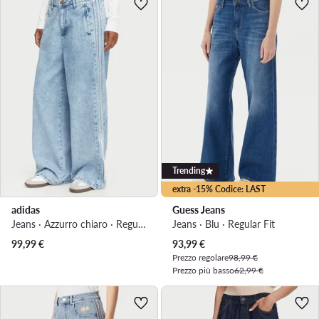
Trending
extra -15% Codice: LAST
adidas
Guess Jeans
Jeans · Azzurro chiaro · Regular Fit
Jeans · Blu · Regular Fit
Prezzo attuale
99,99
€
93,99
€
Prezzo regolare
98,99 €
Prezzo più basso
62,99 €