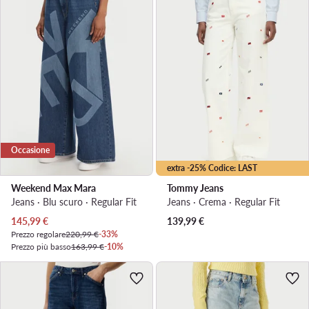
Occasione
extra -25% Codice: LAST
Weekend Max Mara
Tommy Jeans
Jeans · Blu scuro · Regular Fit
Jeans · Crema · Regular Fit
Prezzo attuale
145,99
€
139,99
€
Prezzo regolare
220,99 €
-33%
Prezzo più basso
163,99 €
-10%