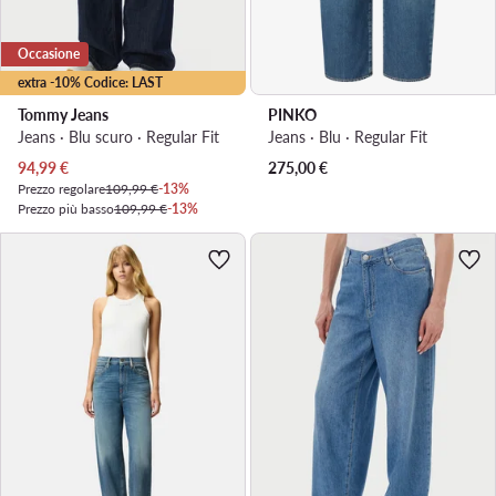
Occasione
extra -10% Codice: LAST
Tommy Jeans
PINKO
Jeans · Blu scuro · Regular Fit
Jeans · Blu · Regular Fit
Prezzo attuale
94,99
€
275,00
€
Prezzo regolare
109,99 €
-13%
Prezzo più basso
109,99 €
-13%