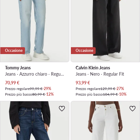
Occasione
Occasione
Tommy Jeans
Calvin Klein Jeans
Jeans · Azzurro chiaro · Regular Fit
Jeans · Nero · Regular Fit
Prezzo attuale
Prezzo attuale
70,99
€
93,99
€
Prezzo regolare
99,99 €
-29%
Prezzo regolare
129,99 €
-27%
Prezzo più basso
80,99 €
-12%
Prezzo più basso
104,99 €
-10%