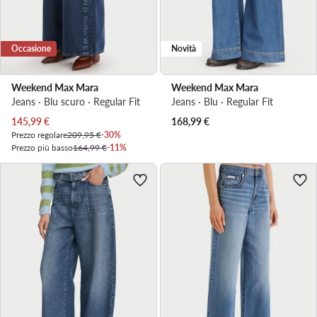
Occasione
Novità
Weekend Max Mara
Weekend Max Mara
Jeans · Blu scuro · Regular Fit
Jeans · Blu · Regular Fit
Prezzo attuale
145,99
€
168,99
€
Prezzo regolare
209,95 €
-30%
Prezzo più basso
164,99 €
-11%