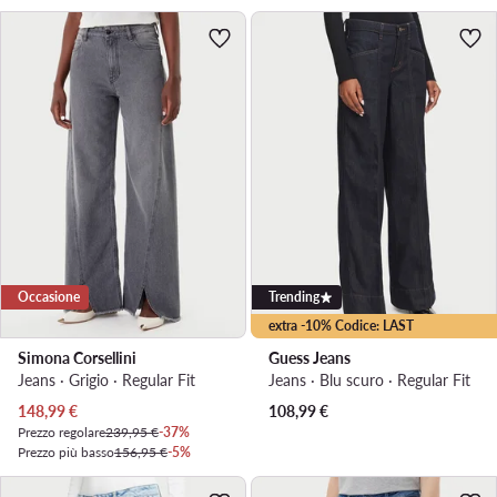
Occasione
Trending
extra -10% Codice: LAST
Simona Corsellini
Guess Jeans
Jeans · Grigio · Regular Fit
Jeans · Blu scuro · Regular Fit
Prezzo attuale
148,99
€
108,99
€
Prezzo regolare
239,95 €
-37%
Prezzo più basso
156,95 €
-5%