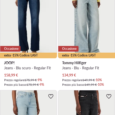
Occasione
Occasione
extra -15% Codice: LAST
extra -15% Codice: LAST
JOOP!
Tommy Hilfiger
Jeans · Blu scuro · Regular Fit
Jeans · Blu · Regular Fit
Prezzo attuale
Prezzo attuale
158,99
€
134,99
€
Prezzo regolare
175,99 €
-9%
Prezzo regolare
149,99 €
-10%
Prezzo più basso
175,99 €
-9%
Prezzo più basso
149,99 €
-10%