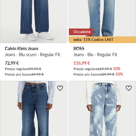
Occasione
extra -15% Codice: LAST
Calvin Klein Jeans
BOSS
Jeans · Blu scuro · Regular Fit
Jeans · Blu · Regular Fit
Prezzo attuale
Prezzo attuale
72,99
€
116,99
€
Prezzo regolare
99,99 €
Prezzo regolare
129,99 €
-10%
Prezzo più basso
69,99 €
Prezzo più basso
129,99 €
-10%