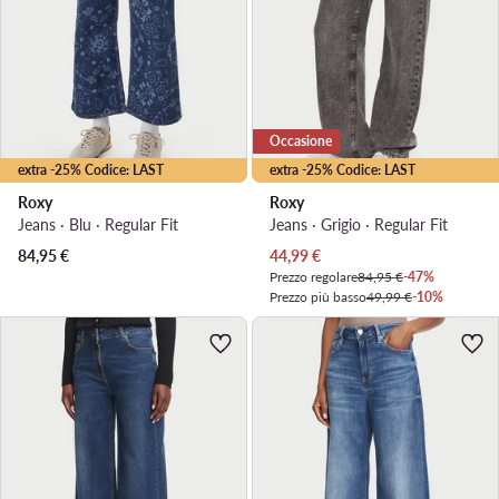
Occasione
extra -25% Codice: LAST
extra -25% Codice: LAST
Roxy
Roxy
Jeans · Blu · Regular Fit
Jeans · Grigio · Regular Fit
Prezzo attuale
84,95
€
44,99
€
Prezzo regolare
84,95 €
-47%
Prezzo più basso
49,99 €
-10%