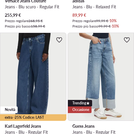
Versace Jeans Couture
adidas
Jeans · Blu scuro · Regular Fit
Jeans · Blu · Relaxed Fit
Prezzo attuale
Prezzo attuale
255,99
€
89,99
€
Prezzo regolare
268,95 €
Prezzo regolare
99,99 €
-10%
Prezzo più basso
158,99 €
Prezzo più basso
99,99 €
-10%
Trending
Novità
Occasione
extra -25% Codice: LAST
Karl Lagerfeld Jeans
Guess Jeans
Jeans · Blu · Regular Fit
Jeans · Blu · Regular Fit