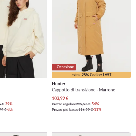
Occasione
extra -25% Codice: LAST
Hunter
Cappotto di transizione · Marrone
Prezzo attuale
103,99
€
5 €
-29%
Prezzo regolare
229,95 €
-54%
99 €
-8%
Prezzo più basso
116,99 €
-11%