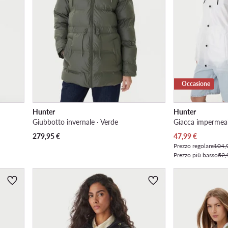
Occasione
Hunter
Hunter
Giubbotto invernale · Verde
Giacca impermeab
Prezzo attuale
279,95
€
47,99
€
Prezzo regolare
104,
Prezzo più basso
52,