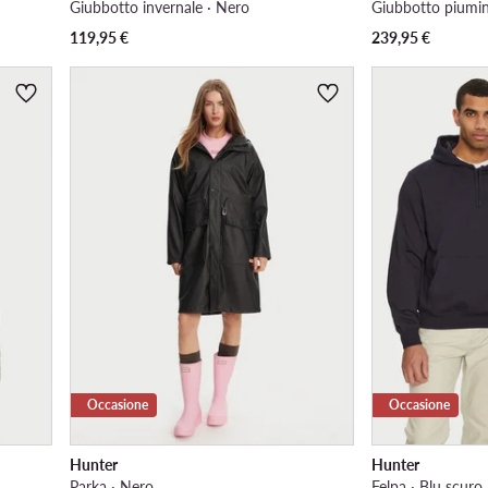
Giubbotto invernale · Nero
Giubbotto piumin
119,95
€
239,95
€
Occasione
Occasione
Hunter
Hunter
Parka · Nero
Felpa · Blu scuro