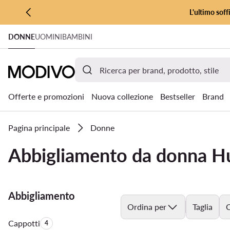
L'ultimo soff
VAI AL CONTENUTO PRINCIPALE
DONNE
UOMINI
BAMBINI
VAI ALLA RICERCA
Offerte e promozioni
Nuova collezione
Bestseller
Brand
Pagina principale
Donne
Abbigliamento da donna H
Abbigliamento
Ordina per
Taglia
C
Cappotti
Quantità di prodotti:
4