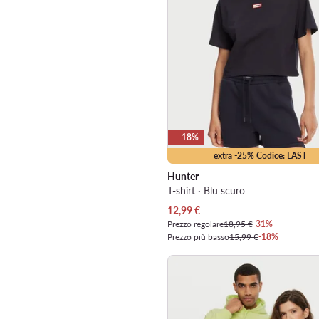
-18%
extra -25% Codice: LAST
Hunter
T-shirt · Blu scuro
Prezzo attuale
12,99
€
Prezzo regolare
18,95 €
-31%
Prezzo più basso
15,99 €
-18%