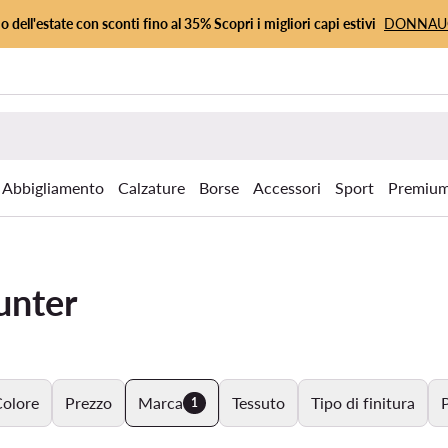
io dell'estate con sconti fino al 35% Scopri i migliori capi estivi
DONNA
Abbigliamento
Calzature
Borse
Accessori
Sport
Premiu
unter
olore
Prezzo
Marca
Tessuto
Tipo di finitura
P
1