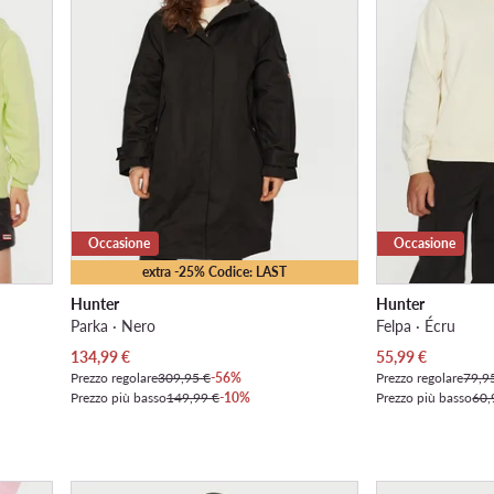
Occasione
Occasione
extra -25% Codice: LAST
Hunter
Hunter
Parka · Nero
Felpa · Écru
Prezzo attuale
Prezzo attuale
134,99
€
55,99
€
Prezzo regolare
309,95 €
-56%
Prezzo regolare
79,9
Prezzo più basso
149,99 €
-10%
Prezzo più basso
60,