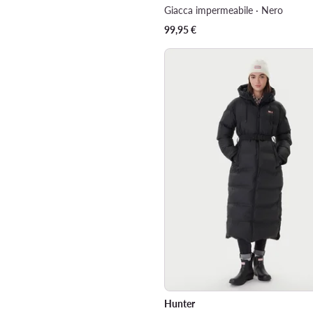
Giacca impermeabile · Nero
99,95
€
Hunter