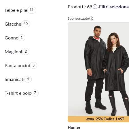
Prodotti: 69
·
Filtri selezionat
Felpe e pile
Quantità di prodotti:
11
Sponsorizzato
Giacche
Quantità di prodotti:
40
Gonne
Quantità di prodotti:
1
Maglioni
Quantità di prodotti:
2
Pantaloncini
Quantità di prodotti:
3
Smanicati
Quantità di prodotti:
1
T-shirt e polo
Quantità di prodotti:
7
extra -25% Codice: LAST
Hunter