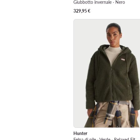
Giubbotto invernale · Nero
329,95
€
Hunter
Felpa di pile · Verde · Relaxed Fit