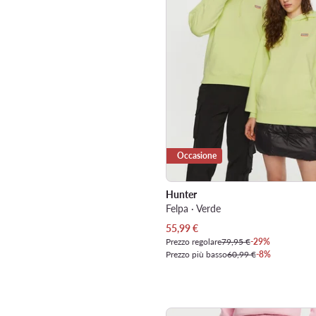
Occasione
Hunter
Felpa · Verde
Prezzo attuale
55,99
€
Prezzo regolare
79,95 €
-29%
Prezzo più basso
60,99 €
-8%