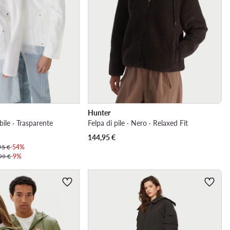
Hunter
ile · Trasparente
Felpa di pile · Nero · Relaxed Fit
144,95
€
95 €
-54%
99 €
-9%