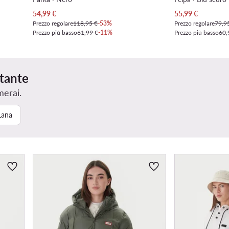
Prezzo attuale
Prezzo attuale
54,99
€
55,99
€
Prezzo regolare
118,95 €
-53%
Prezzo regolare
79,9
Prezzo più basso
61,99 €
-11%
Prezzo più basso
60,
rtante
merai.
Lana