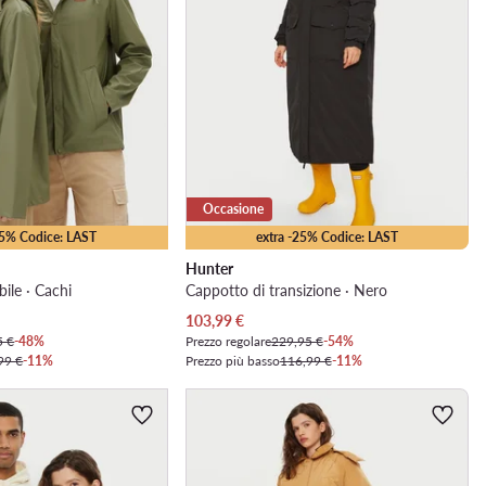
Occasione
25% Codice: LAST
extra -25% Codice: LAST
Hunter
ile · Cachi
Cappotto di transizione · Nero
Prezzo attuale
103,99
€
5 €
-48%
Prezzo regolare
229,95 €
-54%
99 €
-11%
Prezzo più basso
116,99 €
-11%