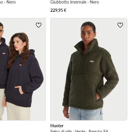
o · Nero
Giubbotto invernale · Nero
229,95
€
Hunter
Felpa di pile · Verde · Regular Fit