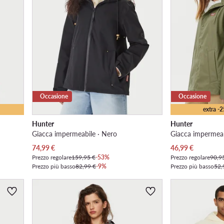
Occasione
Occasione
extra -
Hunter
Hunter
Giacca impermeabile · Nero
Giacca impermeab
Prezzo attuale
Prezzo attuale
74,99
€
46,99
€
Prezzo regolare
159,95 €
-53%
Prezzo regolare
90,9
Prezzo più basso
82,99 €
-9%
Prezzo più basso
52,