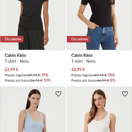
Occasione
Occasione
Calvin Klein
Calvin Klein
T-shirt · Nero
T-shirt · Nero
Prezzo attuale
Prezzo attuale
23,99
€
42,99
€
Prezzo regolare
39,95 €
-39%
Prezzo regolare
69,95 €
-38%
Prezzo più basso
26,95 €
-10%
Prezzo più basso
46,99 €
-8%