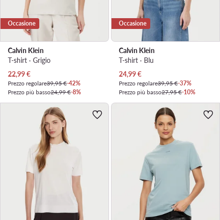
Occasione
Occasione
Calvin Klein
Calvin Klein
T-shirt · Grigio
T-shirt · Blu
Prezzo attuale
Prezzo attuale
22,99
€
24,99
€
Prezzo regolare
39,95 €
-42%
Prezzo regolare
39,95 €
-37%
Prezzo più basso
24,99 €
-8%
Prezzo più basso
27,95 €
-10%