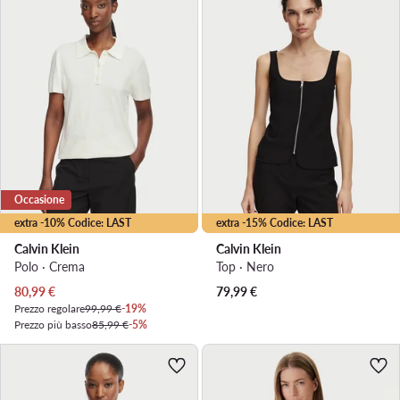
Occasione
extra -10% Codice: LAST
extra -15% Codice: LAST
Calvin Klein
Calvin Klein
Polo · Crema
Top · Nero
Prezzo attuale
80,99
€
79,99
€
Prezzo regolare
99,99 €
-19%
Prezzo più basso
85,99 €
-5%