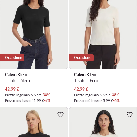
Occasione
Occasione
Calvin Klein
Calvin Klein
T-shirt · Nero
T-shirt · Écru
Prezzo attuale
Prezzo attuale
42,99
€
42,99
€
Prezzo regolare
69,95 €
-38%
Prezzo regolare
69,95 €
-38%
Prezzo più basso
45,99 €
-6%
Prezzo più basso
45,99 €
-6%