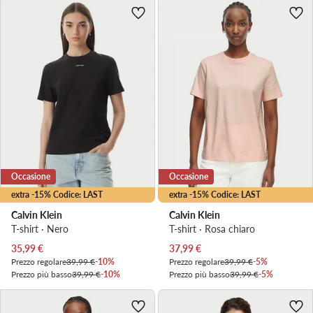
Occasione
Occasione
extra -15% Codice: LAST
extra -15% Codice: LAST
Calvin Klein
Calvin Klein
T-shirt · Nero
T-shirt · Rosa chiaro
Prezzo attuale
Prezzo attuale
35,99
€
37,99
€
Prezzo regolare
39,99 €
-10%
Prezzo regolare
39,99 €
-5%
Prezzo più basso
39,99 €
-10%
Prezzo più basso
39,99 €
-5%