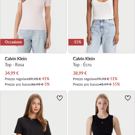
Occasione
-15%
Calvin Klein
Calvin Klein
Top · Rosa
Top · Écru
Prezzo attuale
Prezzo attuale
34,99
€
38,99
€
Prezzo regolare
59,95 €
-41%
Prezzo regolare
79,95 €
-51%
Prezzo più basso
36,95 €
-5%
Prezzo più basso
45,99 €
-15%