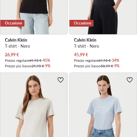
Occasione
Occasione
Calvin Klein
Calvin Klein
T-shirt · Nero
T-shirt · Nero
Prezzo attuale
Prezzo attuale
26,99
€
45,99
€
Prezzo regolare
49,95 €
-45%
Prezzo regolare
69,95 €
-34%
Prezzo più basso
29,95 €
-9%
Prezzo più basso
50,99 €
-9%