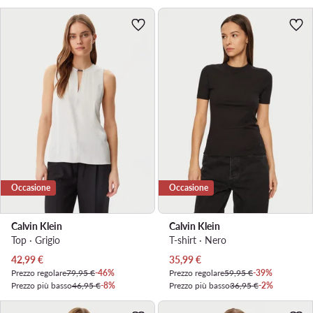
Occasione
Occasione
Calvin Klein
Calvin Klein
Top · Grigio
T-shirt · Nero
Prezzo attuale
Prezzo attuale
42,99
€
35,99
€
Prezzo regolare
79,95 €
-46%
Prezzo regolare
59,95 €
-39%
Prezzo più basso
46,95 €
-8%
Prezzo più basso
36,95 €
-2%