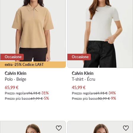
Occasione
Occasione
extra -25% Codice: LAST
Calvin Klein
Calvin Klein
Polo · Beige
T-shirt · Écru
Prezzo attuale
Prezzo attuale
65,99
€
45,99
€
Prezzo regolare
96,95 €
-31%
Prezzo regolare
69,95 €
-34%
Prezzo più basso
69,99 €
-5%
Prezzo più basso
50,99 €
-9%