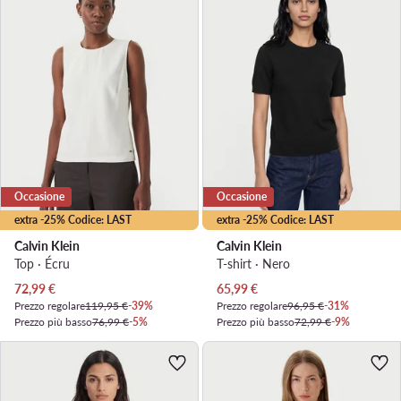
Occasione
Occasione
extra -25% Codice: LAST
extra -25% Codice: LAST
Calvin Klein
Calvin Klein
Top · Écru
T-shirt · Nero
Prezzo attuale
Prezzo attuale
72,99
€
65,99
€
Prezzo regolare
119,95 €
-39%
Prezzo regolare
96,95 €
-31%
Prezzo più basso
76,99 €
-5%
Prezzo più basso
72,99 €
-9%