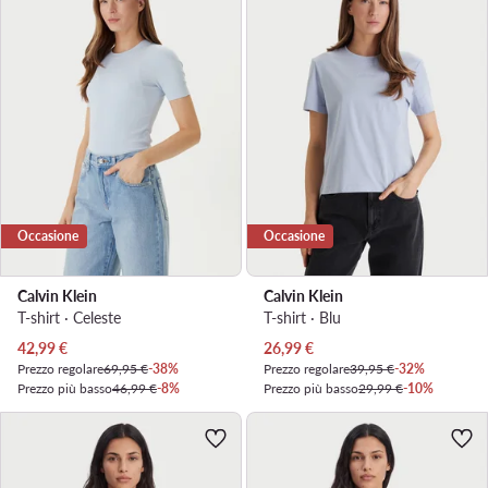
Occasione
Occasione
Calvin Klein
Calvin Klein
T-shirt · Celeste
T-shirt · Blu
Prezzo attuale
Prezzo attuale
42,99
€
26,99
€
Prezzo regolare
69,95 €
-38%
Prezzo regolare
39,95 €
-32%
Prezzo più basso
46,99 €
-8%
Prezzo più basso
29,99 €
-10%