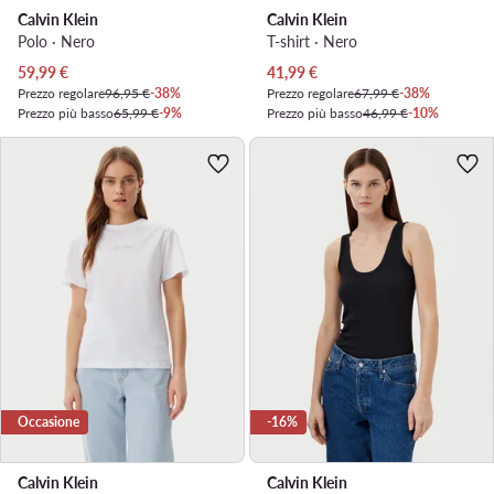
Calvin Klein
Calvin Klein
Polo · Nero
T-shirt · Nero
Prezzo attuale
Prezzo attuale
59,99
€
41,99
€
Prezzo regolare
96,95 €
-38%
Prezzo regolare
67,99 €
-38%
Prezzo più basso
65,99 €
-9%
Prezzo più basso
46,99 €
-10%
Occasione
-16%
Calvin Klein
Calvin Klein