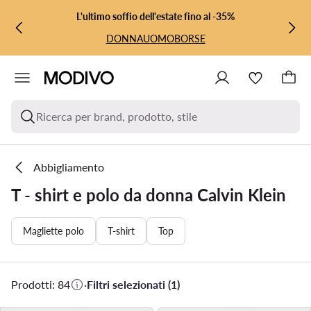
VAI AL CONTENUTO PRINCIPALE
VAI ALLA RICERCA
L'ultimo soffio dell'estate fino al -35%
DONNA
UOMO
BORSE
Ricerca per brand, prodotto, stile
Abbigliamento
T - shirt e polo da donna Calvin Klein
Magliette polo
T-shirt
Top
Prodotti: 84
·
Filtri selezionati (1)