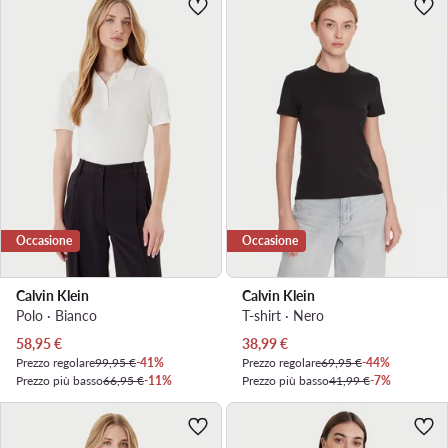
Occasione
Occasione
Calvin Klein
Calvin Klein
Polo · Bianco
T-shirt · Nero
Prezzo attuale
Prezzo attuale
58,95
€
38,99
€
Prezzo regolare
99,95 €
-41%
Prezzo regolare
69,95 €
-44%
Prezzo più basso
66,95 €
-11%
Prezzo più basso
41,99 €
-7%