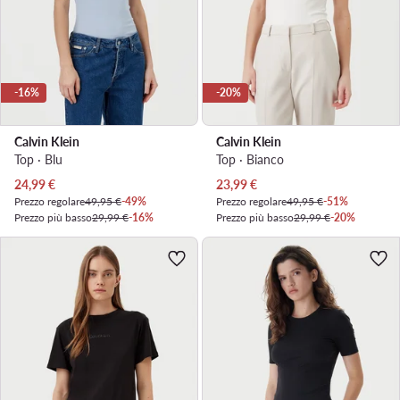
-16%
-20%
Calvin Klein
Calvin Klein
Top · Blu
Top · Bianco
Prezzo attuale
Prezzo attuale
24,99
€
23,99
€
Prezzo regolare
49,95 €
-49%
Prezzo regolare
49,95 €
-51%
Prezzo più basso
29,99 €
-16%
Prezzo più basso
29,99 €
-20%