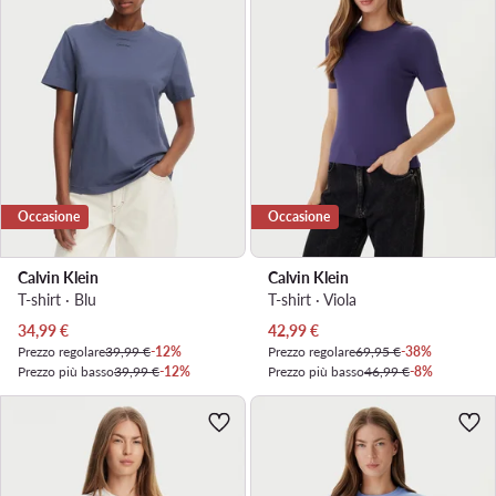
Occasione
Occasione
Calvin Klein
Calvin Klein
T-shirt · Blu
T-shirt · Viola
Prezzo attuale
Prezzo attuale
34,99
€
42,99
€
Prezzo regolare
39,99 €
-12%
Prezzo regolare
69,95 €
-38%
Prezzo più basso
39,99 €
-12%
Prezzo più basso
46,99 €
-8%