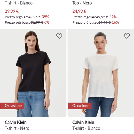
T-shirt · Bianco
Top · Nero
Prezzo attuale
Prezzo attuale
29,99
€
24,99
€
Prezzo regolare
49,95 €
-39%
Prezzo regolare
49,95 €
-49%
Prezzo più basso
31,99 €
-6%
Prezzo più basso
29,99 €
-16%
Occasione
Occasione
Calvin Klein
Calvin Klein
T-shirt · Nero
T-shirt · Bianco