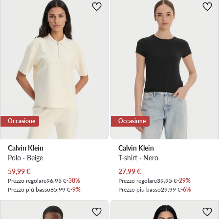
Occasione
Occasione
Calvin Klein
Calvin Klein
Polo · Beige
T-shirt · Nero
Prezzo attuale
Prezzo attuale
59,99
€
27,99
€
Prezzo regolare
96,95 €
-38%
Prezzo regolare
39,95 €
-29%
Prezzo più basso
65,99 €
-9%
Prezzo più basso
29,99 €
-6%