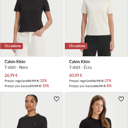
Occasione
Occasione
Calvin Klein
Calvin Klein
T-shirt · Nero
T-shirt · Écru
Prezzo attuale
Prezzo attuale
26,99
€
60,99
€
Prezzo regolare
39,99 €
-32%
Prezzo regolare
96,95 €
-37%
Prezzo più basso
29,99 €
-10%
Prezzo più basso
66,99 €
-8%