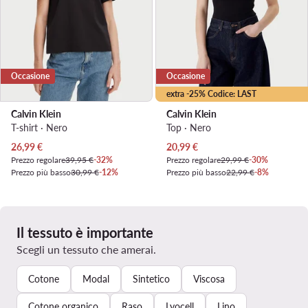
Occasione
Occasione
extra -25% Codice: LAST
Calvin Klein
Calvin Klein
T-shirt · Nero
Top · Nero
Prezzo attuale
Prezzo attuale
26,99
€
20,99
€
Prezzo regolare
39,95 €
-32%
Prezzo regolare
29,99 €
-30%
Prezzo più basso
30,99 €
-12%
Prezzo più basso
22,99 €
-8%
Il tessuto è importante
Scegli un tessuto che amerai.
Cotone
Modal
Sintetico
Viscosa
Cotone organico
Raso
Lyocell
Lino