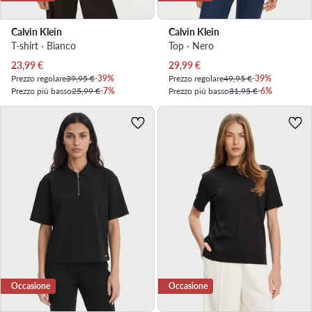
Calvin Klein
Calvin Klein
T-shirt · Bianco
Top · Nero
Prezzo attuale
Prezzo attuale
23,99
€
29,99
€
Prezzo regolare
39,95 €
-39%
Prezzo regolare
49,95 €
-39%
Prezzo più basso
25,99 €
-7%
Prezzo più basso
31,95 €
-6%
Occasione
Occasione