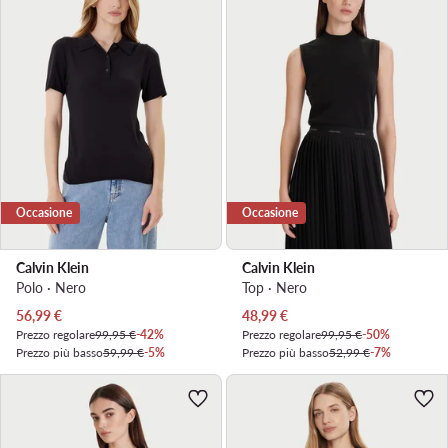
Occasione
Occasione
Calvin Klein
Calvin Klein
Polo · Nero
Top · Nero
Prezzo attuale
Prezzo attuale
56,99
€
48,99
€
Prezzo regolare
99,95 €
-42%
Prezzo regolare
99,95 €
-50%
Prezzo più basso
59,99 €
-5%
Prezzo più basso
52,99 €
-7%