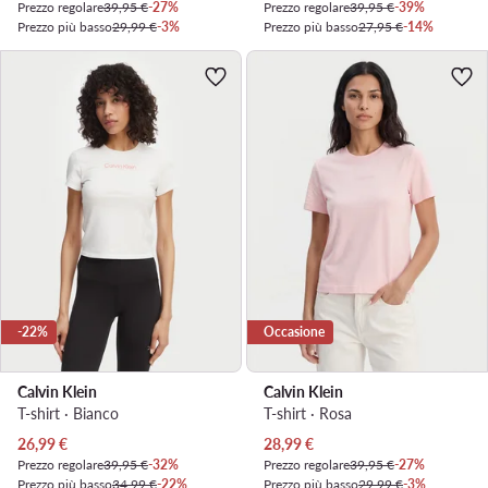
Prezzo regolare
39,95 €
-27%
Prezzo regolare
39,95 €
-39%
Prezzo più basso
29,99 €
-3%
Prezzo più basso
27,95 €
-14%
-22%
Occasione
Calvin Klein
Calvin Klein
T-shirt · Bianco
T-shirt · Rosa
Prezzo attuale
Prezzo attuale
26,99
€
28,99
€
Prezzo regolare
39,95 €
-32%
Prezzo regolare
39,95 €
-27%
Prezzo più basso
34,99 €
-22%
Prezzo più basso
29,99 €
-3%