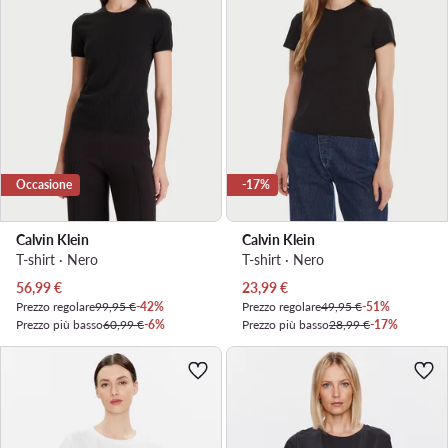
Occasione
-17%
Calvin Klein
Calvin Klein
T-shirt · Nero
T-shirt · Nero
Prezzo attuale
Prezzo attuale
56,99
€
23,99
€
Prezzo regolare
99,95 €
-42%
Prezzo regolare
49,95 €
-51%
Prezzo più basso
60,99 €
-6%
Prezzo più basso
28,99 €
-17%