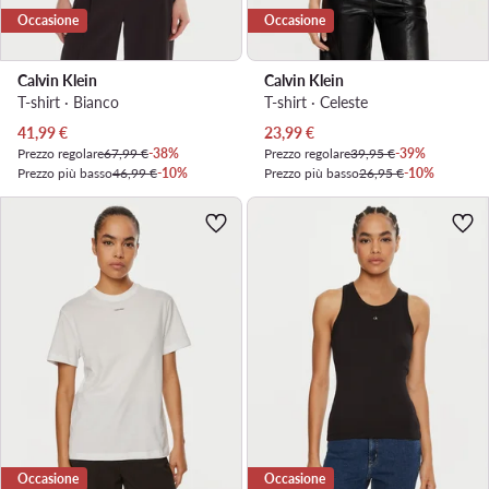
Occasione
Occasione
Calvin Klein
Calvin Klein
T-shirt · Bianco
T-shirt · Celeste
Prezzo attuale
Prezzo attuale
41,99
€
23,99
€
Prezzo regolare
67,99 €
-38%
Prezzo regolare
39,95 €
-39%
Prezzo più basso
46,99 €
-10%
Prezzo più basso
26,95 €
-10%
Occasione
Occasione