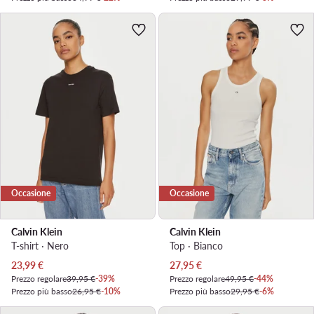
Occasione
Occasione
Calvin Klein
Calvin Klein
T-shirt · Nero
Top · Bianco
Prezzo attuale
Prezzo attuale
23,99
€
27,95
€
Prezzo regolare
39,95 €
-39%
Prezzo regolare
49,95 €
-44%
Prezzo più basso
26,95 €
-10%
Prezzo più basso
29,95 €
-6%