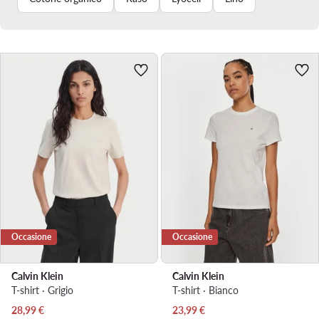
Occasione
Occasione
Calvin Klein
Calvin Klein
T-shirt · Grigio
T-shirt · Bianco
Prezzo attuale
Prezzo attuale
28,99
€
23,99
€