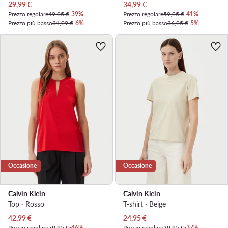
Prezzo attuale
Prezzo attuale
29,99
€
34,99
€
Prezzo regolare
49,95 €
-39%
Prezzo regolare
59,95 €
-41%
Prezzo più basso
31,99 €
-6%
Prezzo più basso
36,95 €
-5%
Occasione
Occasione
Calvin Klein
Calvin Klein
Top · Rosso
T-shirt · Beige
Prezzo attuale
Prezzo attuale
42,99
€
24,95
€
Prezzo regolare
79,95 €
-46%
Prezzo regolare
39,95 €
-37%