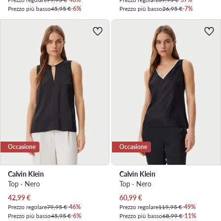
Prezzo più basso
45,95 €
-6%
Prezzo più basso
26,95 €
-7%
Occasione
Occasione
Calvin Klein
Calvin Klein
Top · Nero
Top · Nero
Prezzo attuale
Prezzo attuale
42,99
€
60,99
€
Prezzo regolare
79,95 €
-46%
Prezzo regolare
119,95 €
-49%
Prezzo più basso
45,95 €
-6%
Prezzo più basso
68,99 €
-11%