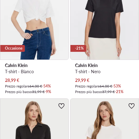
Occasione
-21%
Calvin Klein
Calvin Klein
T-shirt · Bianco
T-shirt · Nero
Prezzo attuale
Prezzo attuale
28,99
€
29,99
€
Prezzo regolare
64,00 €
-54%
Prezzo regolare
64,00 €
-53%
Prezzo più basso
31,99 €
-9%
Prezzo più basso
37,99 €
-21%