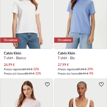
Occasione
Occasione
Calvin Klein
Calvin Klein
T-shirt · Bianco
T-shirt · Blu
Prezzo attuale
Prezzo attuale
26,99
€
27,99
€
Prezzo regolare
39,95 €
-32%
Prezzo regolare
39,95 €
-29%
Prezzo più basso
30,99 €
-12%
Prezzo più basso
30,99 €
-9%