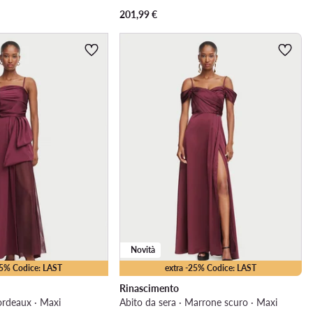
201,99
€
Novità
25% Codice: LAST
extra -25% Codice: LAST
Rinascimento
ordeaux · Maxi
Abito da sera · Marrone scuro · Maxi