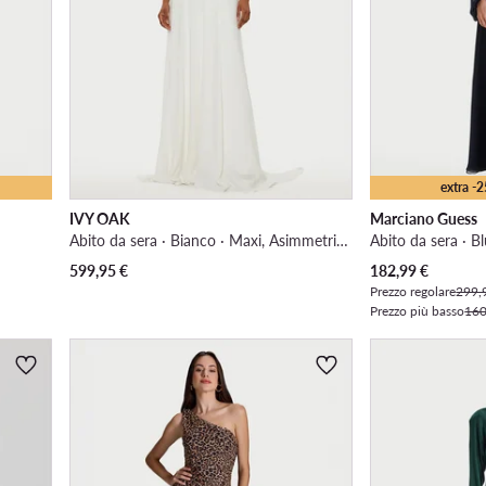
extra -
IVY OAK
Marciano Guess
Abito da sera · Bianco · Maxi, Asimmetrica
Prezzo attuale
599,95
€
182,99
€
Prezzo regolare
299,
Prezzo più basso
160