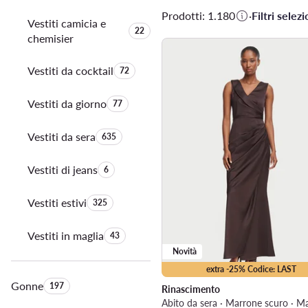
Prodotti: 1.180
·
Filtri selezi
Vestiti camicia e
Quantità di prodotti:
22
chemisier
Vestiti da cocktail
Quantità di prodotti:
72
Vestiti da giorno
Quantità di prodotti:
77
Vestiti da sera
Quantità di prodotti:
635
Vestiti di jeans
Quantità di prodotti:
6
Vestiti estivi
Quantità di prodotti:
325
Vestiti in maglia
Quantità di prodotti:
43
Novità
extra -25% Codice: LAST
Gonne
Quantità di prodotti:
197
Rinascimento
Abito da sera · Marrone scuro · M