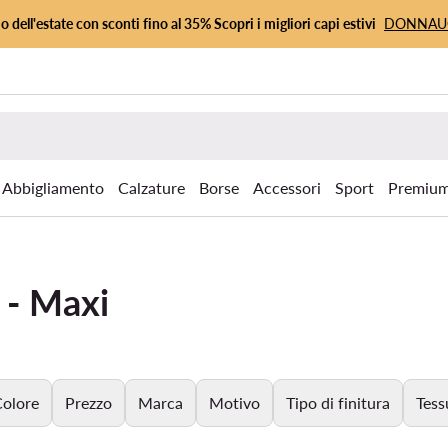
io dell'estate con sconti fino al 35% Scopri i migliori capi estivi
DONNA
Abbigliamento
Calzature
Borse
Accessori
Sport
Premiu
 - Maxi
olore
Prezzo
Marca
Motivo
Tipo di finitura
Tess