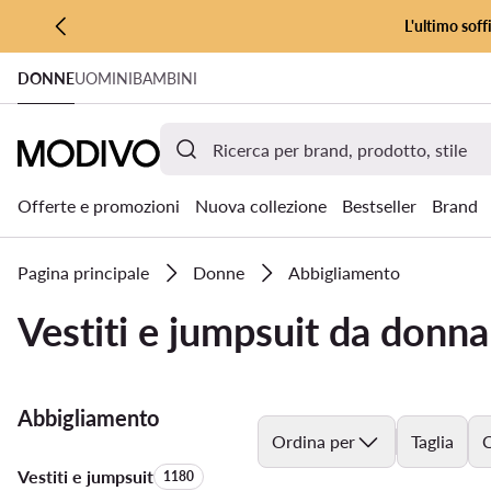
L'ultimo soff
VAI AL CONTENUTO PRINCIPALE
DONNE
UOMINI
BAMBINI
VAI ALLA RICERCA
Offerte e promozioni
Nuova collezione
Bestseller
Brand
Pagina principale
Donne
Abbigliamento
Vestiti e jumpsuit da donna
Abbigliamento
Ordina per
Taglia
C
Vestiti e jumpsuit
Quantità di prodotti:
1180