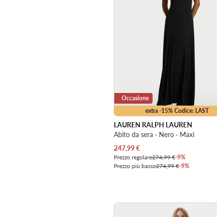
Occasione
extra -15% Codice: LAST
LAUREN RALPH LAUREN
Abito da sera · Nero · Maxi
Prezzo attuale
247,99
€
Prezzo regolare
274,99 €
-9%
Prezzo più basso
274,99 €
-9%