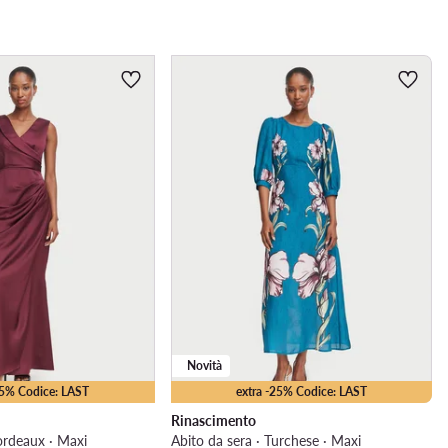
Novità
25% Codice: LAST
extra -25% Codice: LAST
Rinascimento
ordeaux · Maxi
Abito da sera · Turchese · Maxi