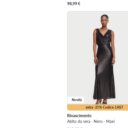
98,99
€
Novità
extra -25% Codice: LAST
Rinascimento
Abito da sera · Nero · Maxi