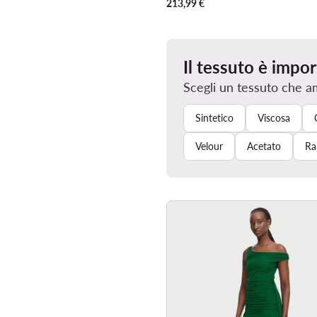
213,99
€
Il tessuto è impo
Scegli un tessuto che a
Sintetico
Viscosa
Velour
Acetato
Ra