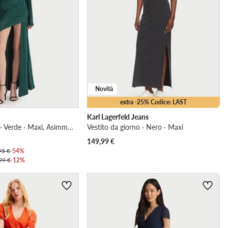
Novità
extra -25% Codice: LAST
Karl Lagerfeld Jeans
Abito da cocktail · Verde · Maxi, Asimmetrica
Vestito da giorno · Nero · Maxi
149,99
€
95 €
-54%
99 €
-12%