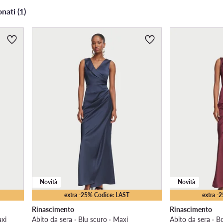
onati (1)
Novità
Novità
extra -25% Codice: LAST
extra -
Rinascimento
Rinascimento
axi
Abito da sera · Blu scuro · Maxi
Abito da sera · B