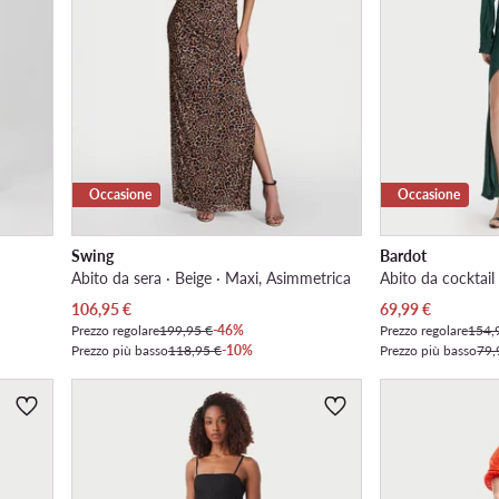
Occasione
Occasione
Swing
Bardot
Abito da sera · Beige · Maxi, Asimmetrica
Prezzo attuale
Prezzo attuale
106,95
€
69,99
€
Prezzo regolare
199,95 €
-46%
Prezzo regolare
154,
Prezzo più basso
118,95 €
-10%
Prezzo più basso
79,