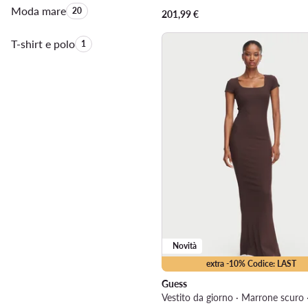
Moda mare
Quantità di prodotti:
20
201,99
€
T-shirt e polo
Quantità di prodotti:
1
Novità
extra -10% Codice: LAST
Guess
Vestito da giorno · Marrone scuro 