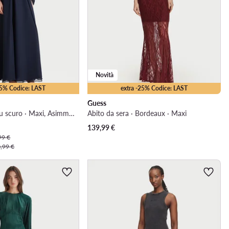
Novità
25% Codice: LAST
extra -25% Codice: LAST
Guess
Abito da sera · Blu scuro · Maxi, Asimmetrica
Abito da sera · Bordeaux · Maxi
139,99
€
99 €
,99 €