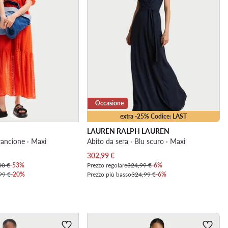
Occasione
extra -25% Codice: LAST
LAUREN RALPH LAUREN
Arancione · Maxi
Abito da sera · Blu scuro · Maxi
Prezzo attuale
302,99
€
00 €
-53%
Prezzo regolare
324,99 €
-6%
99 €
-20%
Prezzo più basso
324,99 €
-6%