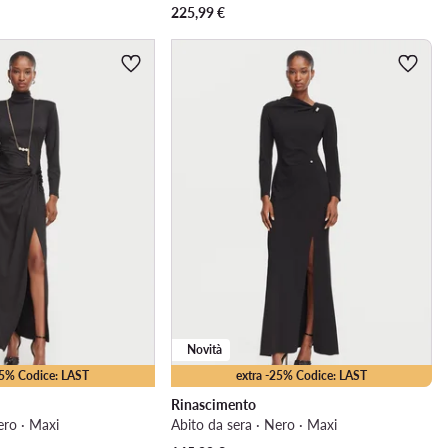
225,99
€
Novità
25% Codice: LAST
extra -25% Codice: LAST
Rinascimento
ero · Maxi
Abito da sera · Nero · Maxi