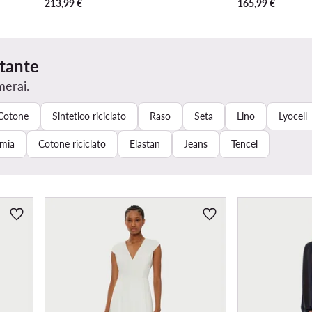
213,99
€
165,99
€
rtante
merai.
Cotone
Sintetico riciclato
Raso
Seta
Lino
Lyocell
mia
Cotone riciclato
Elastan
Jeans
Tencel