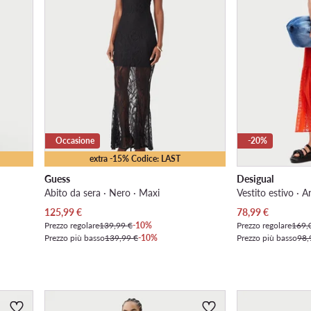
Occasione
-20%
extra -15% Codice: LAST
Guess
Desigual
Abito da sera · Nero · Maxi
Vestito estivo · 
Prezzo attuale
Prezzo attuale
125,99
€
78,99
€
Prezzo regolare
139,99 €
-10%
Prezzo regolare
169,
Prezzo più basso
139,99 €
-10%
Prezzo più basso
98,