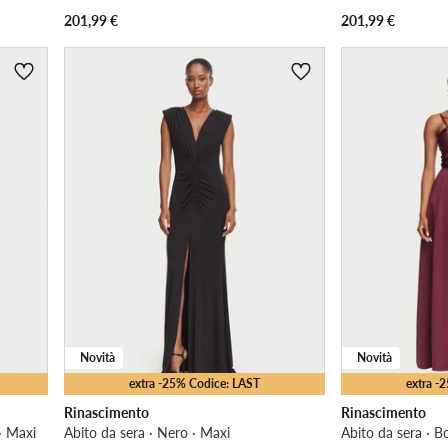
201,99
€
201,99
€
Novità
Novità
extra -25% Codice: LAST
extra -
Rinascimento
Rinascimento
· Maxi
Abito da sera · Nero · Maxi
Abito da sera · B