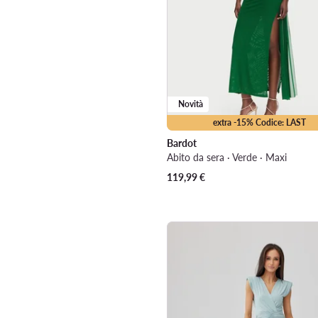
Novità
extra -15% Codice: LAST
Bardot
Abito da sera · Verde · Maxi
119,99
€