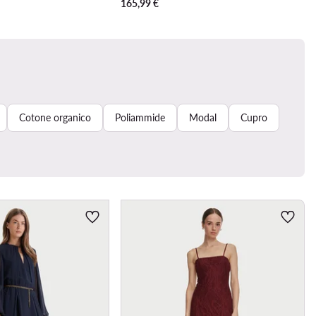
165,99
€
Cotone organico
Poliammide
Modal
Cupro