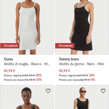
Occasione
Occasione
Guess
Tommy Jeans
Vestito di maglia · Bianco · Mini
Vestito da giorno · Nero · Mini
Prezzo attuale
Prezzo attuale
81,99
€
42,99
€
Prezzo regolare
159,95 €
-48%
Prezzo regolare
69,95 €
-38%
Prezzo più basso
91,95 €
-10%
Prezzo più basso
46,99 €
-8%