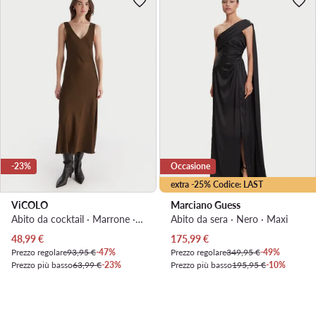
-23%
Occasione
extra -25% Codice: LAST
ViCOLO
Marciano Guess
Abito da cocktail · Marrone · Midi
Abito da sera · Nero · Maxi
Prezzo attuale
Prezzo attuale
48,99
€
175,99
€
Prezzo regolare
93,95 €
-47%
Prezzo regolare
349,95 €
-49%
Prezzo più basso
63,99 €
-23%
Prezzo più basso
195,95 €
-10%