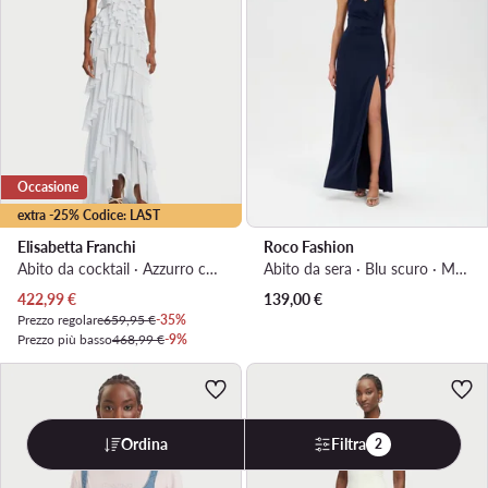
Occasione
extra -25% Codice: LAST
Elisabetta Franchi
Roco Fashion
Abito da cocktail · Azzurro chiaro · Maxi, Asimmetrica
Abito da sera · Blu scuro · Maxi
Prezzo attuale
422,99
€
139,00
€
Prezzo regolare
659,95 €
-35%
Prezzo più basso
468,99 €
-9%
Ordina
Filtra
2