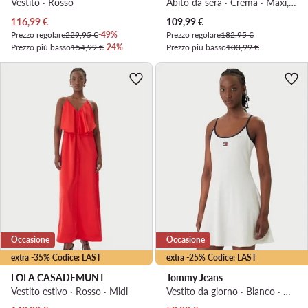
Vestito · Rosso
Abito da sera · Crema · Maxi, Asimmetrica
Prezzo attuale
Prezzo attuale
116,99
€
109,99
€
Prezzo regolare
229,95 €
-49%
Prezzo regolare
182,95 €
Prezzo più basso
154,99 €
-24%
Prezzo più basso
103,99 €
Occasione
Occasione
extra -35% Codice: LAST
extra -25% Codice: LAST
LOLA CASADEMUNT
Tommy Jeans
Vestito estivo · Rosso · Midi
Vestito da giorno · Bianco · Mini