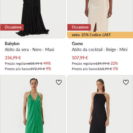
Occasione
Occasione
extra -25% Codice: LAST
Babylon
Guess
Abito da sera · Nero · Maxi
Abito da cocktail · Beige · Mini
Prezzo attuale
Prezzo attuale
336,99
€
107,99
€
Prezzo regolare
605,99 €
-44%
Prezzo regolare
139,99 €
-22%
Prezzo più basso
372,99 €
-9%
Prezzo più basso
113,99 €
-5%