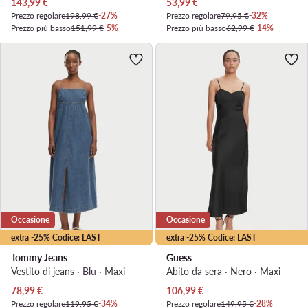
Prezzo attuale
Prezzo attuale
143,99
€
53,99
€
Prezzo regolare
198,99 €
-27%
Prezzo regolare
79,95 €
-32%
Prezzo più basso
151,99 €
-5%
Prezzo più basso
62,99 €
-14%
Occasione
Occasione
extra -25% Codice: LAST
extra -25% Codice: LAST
Tommy Jeans
Guess
Vestito di jeans · Blu · Maxi
Abito da sera · Nero · Maxi
Prezzo attuale
Prezzo attuale
78,99
€
106,99
€
Prezzo regolare
119,95 €
-34%
Prezzo regolare
149,95 €
-28%