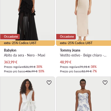
Occasione
Occasione
extra -25% Codice: LAST
extra -25% Codice: LAST
Babylon
Tommy Jeans
Abito da sera · Nero · Maxi
Vestito estivo · Beige chiaro · Midi
Prezzo attuale
Prezzo attuale
363,99
€
48,99
€
Prezzo regolare
521,99 €
-30%
Prezzo regolare
79,95 €
-38%
Prezzo più basso
406,99 €
-10%
Prezzo più basso
52,99 €
-7%