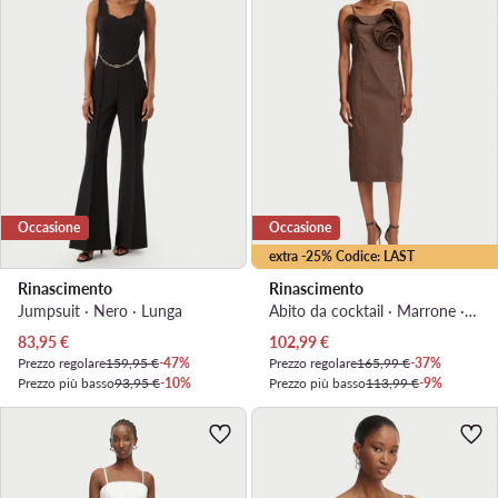
Occasione
Occasione
extra -25% Codice: LAST
Rinascimento
Rinascimento
Jumpsuit · Nero · Lunga
Abito da cocktail · Marrone · Midi
Prezzo attuale
Prezzo attuale
83,95
€
102,99
€
Prezzo regolare
159,95 €
-47%
Prezzo regolare
165,99 €
-37%
Prezzo più basso
93,95 €
-10%
Prezzo più basso
113,99 €
-9%