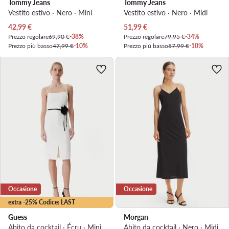
Tommy Jeans
Tommy Jeans
Vestito estivo · Nero · Mini
Vestito estivo · Nero · Midi
Prezzo attuale
Prezzo attuale
42,99
€
51,99
€
Prezzo regolare
69,90 €
-38%
Prezzo regolare
79,95 €
-34%
Prezzo più basso
47,99 €
-10%
Prezzo più basso
57,99 €
-10%
Occasione
Occasione
extra -25% Codice: LAST
Guess
Morgan
Abito da cocktail · Écru · Mini
Abito da cocktail · Nero · Midi