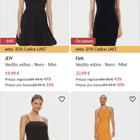
-16%
Occasione
extra -25% Codice: LAST
extra -25% Codice: LAST
JDY
Eleh
Vestito estivo · Nero · Mini
Vestito estivo · Nero · Mini
Prezzo attuale
Prezzo attuale
19,99
€
33,99
€
Prezzo regolare
39,95 €
-49%
Prezzo regolare
59,95 €
-43%
Prezzo più basso
23,99 €
-16%
Prezzo più basso
37,99 €
-10%