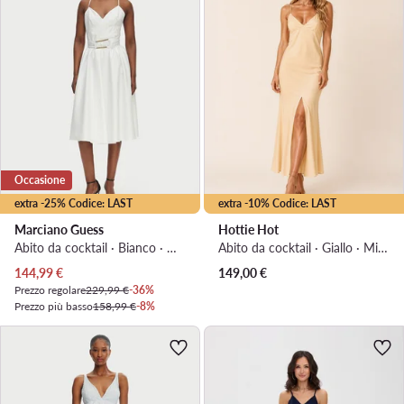
Occasione
extra -25% Codice: LAST
extra -10% Codice: LAST
Marciano Guess
Hottie Hot
Abito da cocktail · Bianco · Midi
Abito da cocktail · Giallo · Midi, 7/8 ilgio, Maxi, Lunga, Lunghezza 3/4
Prezzo attuale
144,99
€
149,00
€
Prezzo regolare
229,99 €
-36%
Prezzo più basso
158,99 €
-8%