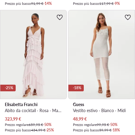
Prezzo più basso
91,99 €
-14%
Prezzo più basso
117,99 €
-9%
-25%
-18%
Elisabetta Franchi
Guess
Abito da cocktail · Rosa · Maxi, Asimmetrica
Vestito estivo · Bianco · Midi
Prezzo attuale
Prezzo attuale
323,99
€
48,99
€
Prezzo regolare
659,95 €
-50%
Prezzo regolare
99,95 €
-50%
Prezzo più basso
434,99 €
-25%
Prezzo più basso
59,99 €
-18%