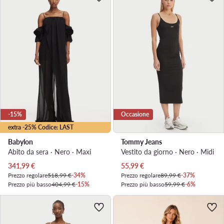
-15%
Occasione
extra -25% Codice: LAST
Babylon
Tommy Jeans
Abito da sera · Nero · Maxi
Vestito da giorno · Nero · Midi
Prezzo attuale
Prezzo attuale
341,99
€
55,99
€
Prezzo regolare
518,99 €
-34%
Prezzo regolare
89,99 €
-37%
Prezzo più basso
404,99 €
-15%
Prezzo più basso
59,99 €
-6%