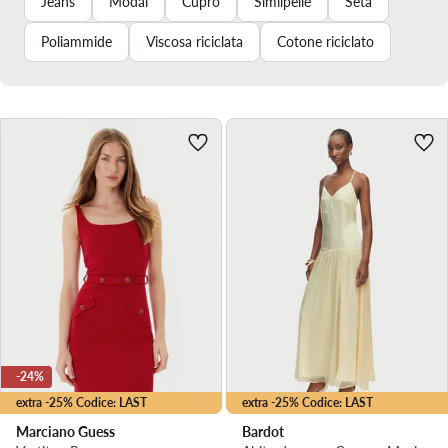
Jeans
Modal
Cupro
Similpelle
Seta
Poliammide
Viscosa riciclata
Cotone riciclato
-24%
extra -25% Codice: LAST
extra -25% Codice: LAST
Marciano Guess
Bardot