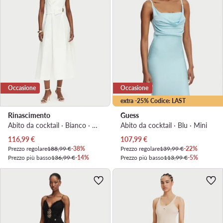
Occasione
Occasione
extra -25% Codice: LAST
Rinascimento
Guess
Abito da cocktail · Bianco · Midi
Abito da cocktail · Blu · Mini
Prezzo attuale
Prezzo attuale
116,99
€
107,99
€
Prezzo regolare
188,99 €
-38%
Prezzo regolare
139,99 €
-22%
Prezzo più basso
136,99 €
-14%
Prezzo più basso
113,99 €
-5%