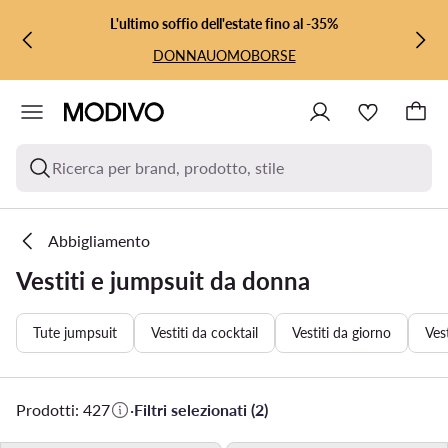
VAI AL CONTENUTO PRINCIPALE
VAI ALLA RICERCA
L'ultimo soffio dell'estate fino al -35%
DONNA
UOMO
BORSE
Ricerca per brand, prodotto, stile
Abbigliamento
Vestiti e jumpsuit da donna
Tute jumpsuit
Vestiti da cocktail
Vestiti da giorno
Vest
Prodotti: 427
·
Filtri selezionati (2)