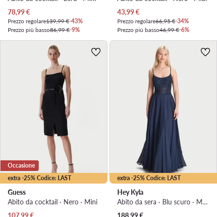
Prezzo attuale
Prezzo attuale
78,99
€
43,99
€
Prezzo regolare
139,99 €
-43%
Prezzo regolare
66,95 €
-34%
Prezzo più basso
86,99 €
-9%
Prezzo più basso
46,99 €
-6%
Occasione
extra -25% Codice: LAST
extra -25% Codice: LAST
Guess
Hey Kyla
Abito da cocktail · Nero · Mini
Abito da sera · Blu scuro · Maxi, Asimmetrica
Prezzo attuale
Prezzo attuale
107,99
€
188,99
€