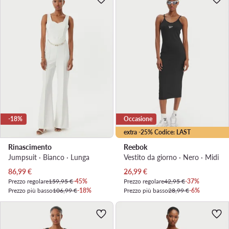
-18%
Occasione
extra -25% Codice: LAST
Rinascimento
Reebok
Jumpsuit · Bianco · Lunga
Vestito da giorno · Nero · Midi
Prezzo attuale
Prezzo attuale
86,99
€
26,99
€
Prezzo regolare
159,95 €
-45%
Prezzo regolare
42,95 €
-37%
Prezzo più basso
106,99 €
-18%
Prezzo più basso
28,99 €
-6%