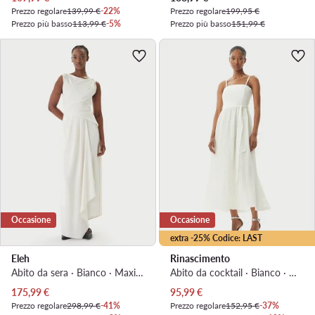
Prezzo regolare
139,99 €
-22%
Prezzo regolare
199,95 €
Prezzo più basso
113,99 €
-5%
Prezzo più basso
151,99 €
Occasione
Occasione
extra -25% Codice: LAST
Eleh
Rinascimento
Abito da sera · Bianco · Maxi, Asimmetrica
Abito da cocktail · Bianco · Midi
Prezzo attuale
Prezzo attuale
175,99
€
95,99
€
Prezzo regolare
298,99 €
-41%
Prezzo regolare
152,95 €
-37%