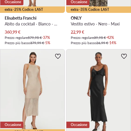
Occasione
Occasione
extra -25% Codice: LAST
extra -35% Codice: LAST
Elisabetta Franchi
ONLY
Abito da cocktail · Bianco · Midi
Vestito estivo · Nero · Maxi
Prezzo attuale
Prezzo attuale
360,99
€
22,99
€
Prezzo regolare
579,95 €
-37%
Prezzo regolare
39,95 €
-42%
Prezzo più basso
379,99 €
-5%
Prezzo più basso
26,99 €
-14%
Occasione
Occasione