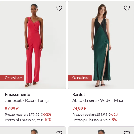
Occasione
Occasione
Rinascimento
Bardot
Jumpsuit · Rosa · Lunga
Abito da sera · Verde · Maxi
Prezzo attuale
Prezzo attuale
87,99
€
74,99
€
Prezzo regolare
179,95 €
-51%
Prezzo regolare
154,95 €
-51%
Prezzo più basso
97,99 €
-10%
Prezzo più basso
81,95 €
-8%