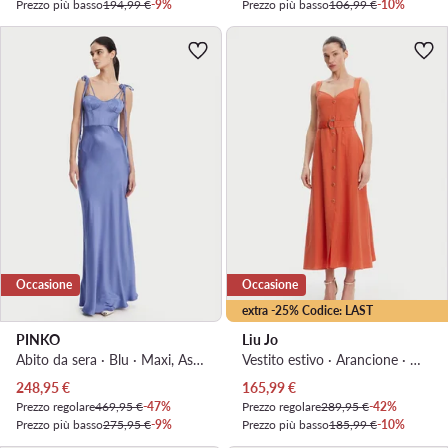
Prezzo più basso
194,99 €
-9%
Prezzo più basso
106,99 €
-10%
Occasione
Occasione
extra -25% Codice: LAST
PINKO
Liu Jo
Abito da sera · Blu · Maxi, Asimmetrica
Vestito estivo · Arancione · Midi
Prezzo attuale
Prezzo attuale
248,95
€
165,99
€
Prezzo regolare
469,95 €
-47%
Prezzo regolare
289,95 €
-42%
Prezzo più basso
275,95 €
-9%
Prezzo più basso
185,99 €
-10%