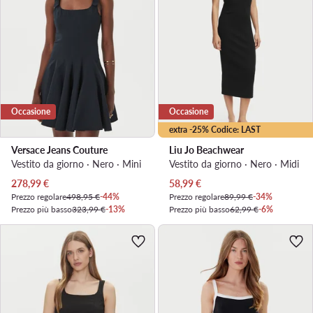
Occasione
Occasione
extra -25% Codice: LAST
Versace Jeans Couture
Liu Jo Beachwear
Vestito da giorno · Nero · Mini
Vestito da giorno · Nero · Midi
Prezzo attuale
Prezzo attuale
278,99
€
58,99
€
Prezzo regolare
498,95 €
-44%
Prezzo regolare
89,99 €
-34%
Prezzo più basso
323,99 €
-13%
Prezzo più basso
62,99 €
-6%