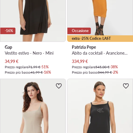
-16%
Occasione
extra -25% Codice: LAST
Gap
Patrizia Pepe
Vestito estivo · Nero · Mini
Abito da cocktail · Arancione · Midi
Prezzo attuale
Prezzo attuale
34,99
€
334,99
€
Prezzo regolare
71,99 €
-51%
Prezzo regolare
545,00 €
-38%
Prezzo più basso
41,99 €
-16%
Prezzo più basso
344,99 €
-2%