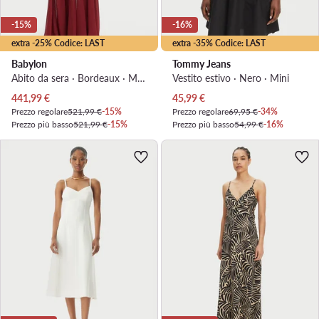
-15%
-16%
extra -25% Codice: LAST
extra -35% Codice: LAST
Babylon
Tommy Jeans
Abito da sera · Bordeaux · Maxi
Vestito estivo · Nero · Mini
Prezzo attuale
Prezzo attuale
441,99
€
45,99
€
Prezzo regolare
521,99 €
-15%
Prezzo regolare
69,95 €
-34%
Prezzo più basso
521,99 €
-15%
Prezzo più basso
54,99 €
-16%