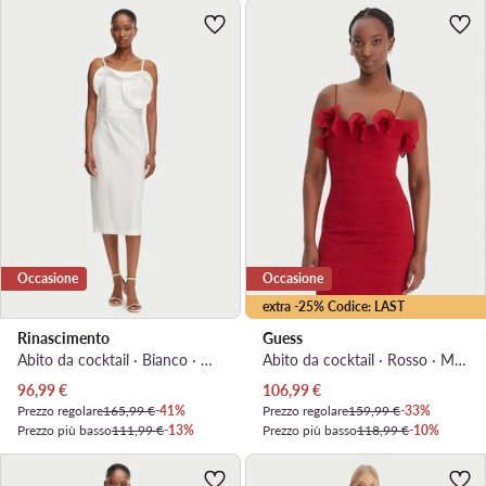
Occasione
Occasione
extra -25% Codice: LAST
Rinascimento
Guess
Abito da cocktail · Bianco · Midi
Abito da cocktail · Rosso · Mini
Prezzo attuale
Prezzo attuale
96,99
€
106,99
€
Prezzo regolare
165,99 €
-41%
Prezzo regolare
159,99 €
-33%
Prezzo più basso
111,99 €
-13%
Prezzo più basso
118,99 €
-10%