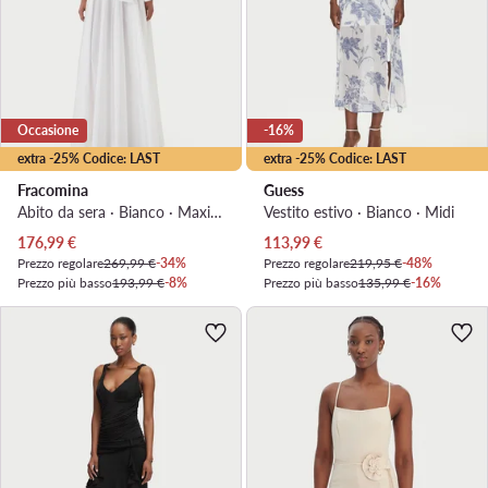
Occasione
-16%
extra -25% Codice: LAST
extra -25% Codice: LAST
Fracomina
Guess
Abito da sera · Bianco · Maxi, Asimmetrica
Vestito estivo · Bianco · Midi
Prezzo attuale
Prezzo attuale
176,99
€
113,99
€
Prezzo regolare
269,99 €
-34%
Prezzo regolare
219,95 €
-48%
Prezzo più basso
193,99 €
-8%
Prezzo più basso
135,99 €
-16%