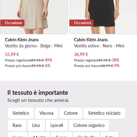
Occasione
Occasione
Calvin Klein Jeans
Calvin Klein Jeans
Vestito da giorno · Beige · Mini
Vestito estivo · Nero · Mini
Prezzo attuale
Prezzo attuale
55,99
€
36,99
€
Prezzo regolare
109,95 €
-49%
Prezzo regolare
59,95 €
-38%
Prezzo più basso
59,95 €
-6%
Prezzo più basso
40,99 €
-9%
Il tessuto è importante
Scegli un tessuto che amerai.
Sintetico
Viscosa
Cotone
Sintetico riciclato
Raso
Lino
Lyocell
Cotone organico