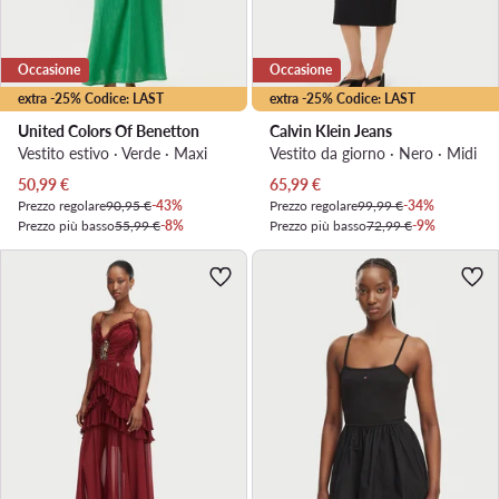
Occasione
Occasione
extra -25% Codice: LAST
extra -25% Codice: LAST
United Colors Of Benetton
Calvin Klein Jeans
Vestito estivo · Verde · Maxi
Vestito da giorno · Nero · Midi
Prezzo attuale
Prezzo attuale
50,99
€
65,99
€
Prezzo regolare
90,95 €
-43%
Prezzo regolare
99,99 €
-34%
Prezzo più basso
55,99 €
-8%
Prezzo più basso
72,99 €
-9%