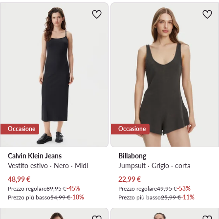
Occasione
Occasione
Calvin Klein Jeans
Billabong
Vestito estivo · Nero · Midi
Jumpsuit · Grigio · corta
Prezzo attuale
Prezzo attuale
48,99
€
22,99
€
Prezzo regolare
89,95 €
-45%
Prezzo regolare
49,95 €
-53%
Prezzo più basso
54,99 €
-10%
Prezzo più basso
25,99 €
-11%