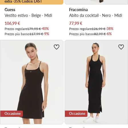
extra -35% Codice: LAST
Guess
Fracomina
Vestito estivo · Beige · Midi
Abito da cocktail · Nero · Midi
Prezzo attuale
Prezzo attuale
106,99
€
77,99
€
Prezzo regolare
179,95 €
-40%
Prezzo regolare
126,99 €
-38%
Prezzo più basso
117,99 €
-9%
Prezzo più basso
82,99 €
-6%
Occasione
Occasione