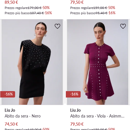
Prezzo attuale
Prezzo attuale
89,50
€
79,50
€
Prezzo regolare
179,00 €
-50%
Prezzo regolare
159,00 €
-50%
Prezzo più basso
107,40 €
-16%
Prezzo più basso
95,40 €
-16%
-16%
-16%
Liu Jo
Liu Jo
Abito da sera · Nero
Abito da sera · Viola · Asimmetrica
Prezzo attuale
Prezzo attuale
74,50
€
79,50
€
Prezzo regolare
149,00 €
-50%
Prezzo regolare
159,00 €
-50%