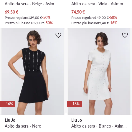
Abito da sera · Beige · Asimmetrica
Abito da sera · Viola · Asimmetrica
Prezzo attuale
Prezzo attuale
69,50
€
74,50
€
Prezzo regolare
139,00 €
-50%
Prezzo regolare
149,00 €
-50%
Prezzo più basso
139,00 €
-50%
Prezzo più basso
89,40 €
-16%
-16%
-16%
Liu Jo
Liu Jo
Abito da sera · Nero
Abito da sera · Bianco · Asimmetrica