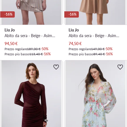
-16%
-16%
Liu Jo
Liu Jo
Abito da sera · Beige · Asimmetrica
Abito da sera · Beige · Asimmetrica
Prezzo attuale
Prezzo attuale
94,50
€
74,50
€
Prezzo regolare
189,00 €
-50%
Prezzo regolare
149,00 €
-50%
Prezzo più basso
113,40 €
-16%
Prezzo più basso
89,40 €
-16%