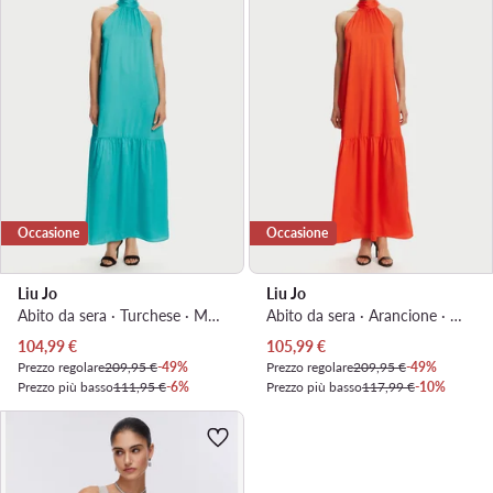
Occasione
Occasione
Liu Jo
Liu Jo
Abito da sera · Turchese · Maxi, Asimmetrica
Abito da sera · Arancione · Maxi, Asimmetrica
Prezzo attuale
Prezzo attuale
104,99
€
105,99
€
Prezzo regolare
209,95 €
-49%
Prezzo regolare
209,95 €
-49%
Prezzo più basso
111,95 €
-6%
Prezzo più basso
117,99 €
-10%