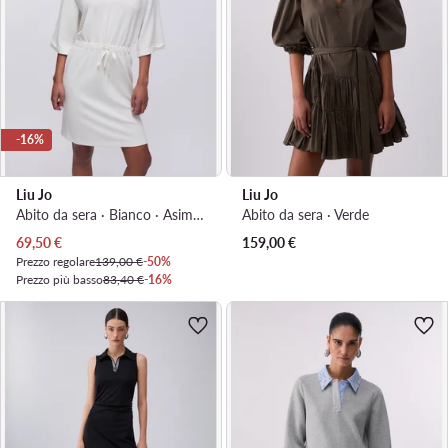
-16%
Liu Jo
Liu Jo
Abito da sera · Bianco · Asimmetrica
Abito da sera · Verde
Prezzo attuale
69,50
€
159,00
€
Prezzo regolare
139,00 €
-50%
Prezzo più basso
83,40 €
-16%