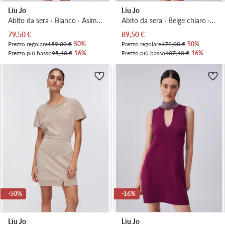
Liu Jo
Liu Jo
Abito da sera · Bianco · Asimmetrica
Abito da sera · Beige chiaro · Asimmetrica
Prezzo attuale
Prezzo attuale
79,50
€
89,50
€
Prezzo regolare
159,00 €
-50%
Prezzo regolare
179,00 €
-50%
Prezzo più basso
95,40 €
-16%
Prezzo più basso
107,40 €
-16%
-50%
-16%
Liu Jo
Liu Jo