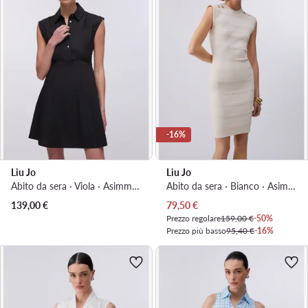
-16%
Liu Jo
Liu Jo
Abito da sera · Viola · Asimmetrica
Abito da sera · Bianco · Asimmetrica
Prezzo attuale
139,00
€
79,50
€
Prezzo regolare
159,00 €
-50%
Prezzo più basso
95,40 €
-16%