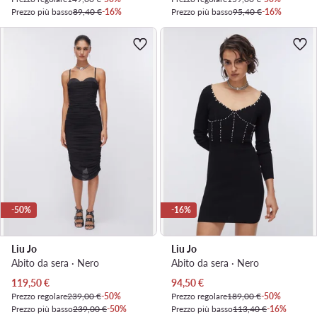
Prezzo più basso
89,40 €
-16%
Prezzo più basso
95,40 €
-16%
-50%
-16%
Liu Jo
Liu Jo
Abito da sera · Nero
Abito da sera · Nero
Prezzo attuale
Prezzo attuale
119,50
€
94,50
€
Prezzo regolare
239,00 €
-50%
Prezzo regolare
189,00 €
-50%
Prezzo più basso
239,00 €
-50%
Prezzo più basso
113,40 €
-16%