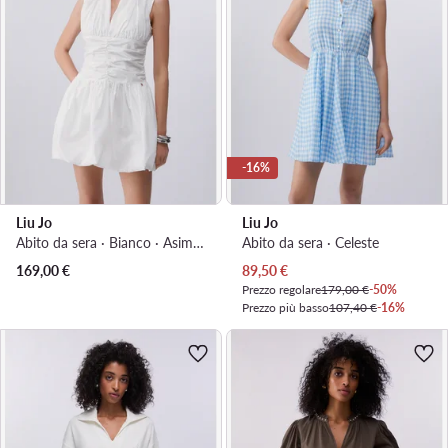
-16%
Liu Jo
Liu Jo
Abito da sera · Bianco · Asimmetrica
Abito da sera · Celeste
Prezzo attuale
169,00
€
89,50
€
Prezzo regolare
179,00 €
-50%
Prezzo più basso
107,40 €
-16%