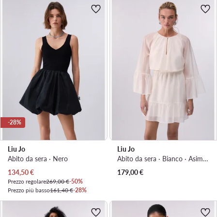
-28%
Liu Jo
Liu Jo
Abito da sera · Nero
Abito da sera · Bianco · Asimmetrica
Prezzo attuale
134,50
€
179,00
€
Prezzo regolare
269,00 €
-50%
Prezzo più basso
161,40 €
-28%