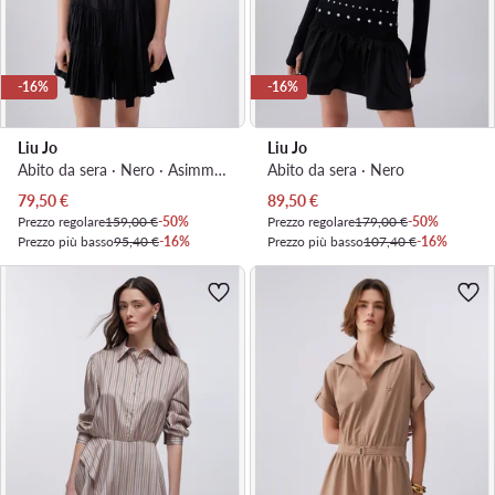
-16%
-16%
Liu Jo
Liu Jo
Abito da sera · Nero · Asimmetrica
Abito da sera · Nero
Prezzo attuale
Prezzo attuale
79,50
€
89,50
€
Prezzo regolare
159,00 €
-50%
Prezzo regolare
179,00 €
-50%
Prezzo più basso
95,40 €
-16%
Prezzo più basso
107,40 €
-16%