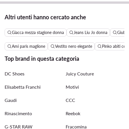
Altri utenti hanno cercato anche
Giacca mezza stagione donna
Jeans Liu Jo donna
Giubbo
Ami paris maglione
Vestito nero elegante
Pinko abiti cer
Top brand in questa categoria
DC Shoes
Juicy Couture
Elisabetta Franchi
Motivi
Gaudi
CCC
Rinascimento
Reebok
G-STAR RAW
Fracomina