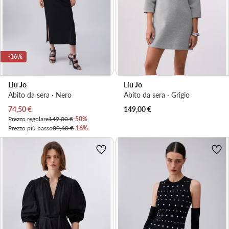
-16%
Liu Jo
Liu Jo
Abito da sera · Nero
Abito da sera · Grigio
Prezzo attuale
74,50
€
149,00
€
Prezzo regolare
149,00 €
-50%
Prezzo più basso
89,40 €
-16%