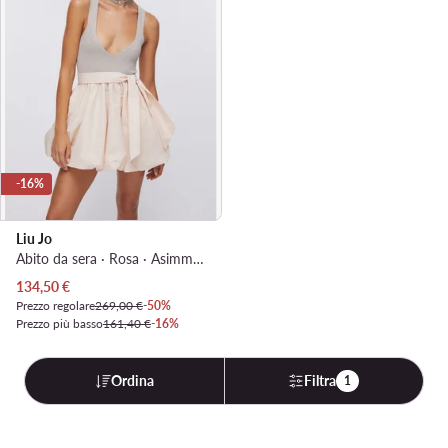
-16%
Liu Jo
Abito da sera · Rosa · Asimmetrica
Prezzo attuale
134,50
€
Prezzo regolare
269,00 €
-50%
Prezzo più basso
161,40 €
-16%
Ordina
Filtra
1