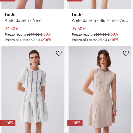
Liu Jo
Liu Jo
Abito da sera · Nero
Abito da sera · Blu scuro · Asimmetrica
Prezzo attuale
Prezzo attuale
74,50
€
79,50
€
Prezzo regolare
149,00 €
-50%
Prezzo regolare
159,00 €
-50%
Prezzo più basso
89,40 €
-16%
Prezzo più basso
95,40 €
-16%
-16%
-16%