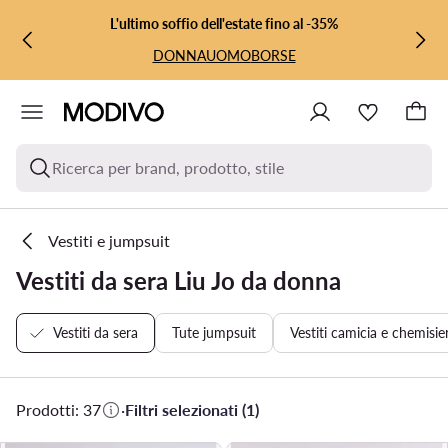
VAI AL CONTENUTO PRINCIPALE
VAI ALLA RICERCA
L'ultimo soffio dell'estate fino al -35%
DONNA
UOMO
BORSE
Ricerca per brand, prodotto, stile
Vestiti e jumpsuit
Vestiti da sera Liu Jo da donna
Vestiti da sera
Tute jumpsuit
Vestiti camicia e chemisie
Prodotti: 37
·
Filtri selezionati (1)