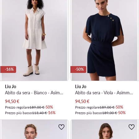
-16%
-50%
Liu Jo
Liu Jo
Abito da sera · Bianco · Asimmetrica
Abito da sera · Viola · Asimmetrica
Prezzo attuale
Prezzo attuale
94,50
€
94,50
€
Prezzo regolare
189,00 €
-50%
Prezzo regolare
189,00 €
-50%
Prezzo più basso
113,40 €
-16%
Prezzo più basso
189,00 €
-50%