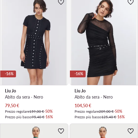
-16%
-16%
Liu Jo
Liu Jo
Abito da sera · Nero
Abito da sera · Nero
Prezzo attuale
Prezzo attuale
79,50
€
104,50
€
Prezzo regolare
159,00 €
-50%
Prezzo regolare
209,00 €
-50%
Prezzo più basso
95,40 €
-16%
Prezzo più basso
125,40 €
-16%