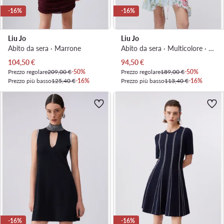
-16%
-16%
Liu Jo
Liu Jo
Abito da sera · Marrone
Abito da sera · Multicolore · Asimmetrica
Prezzo attuale
Prezzo attuale
104,50
€
94,50
€
Prezzo regolare
209,00 €
-50%
Prezzo regolare
189,00 €
-50%
Prezzo più basso
125,40 €
-16%
Prezzo più basso
113,40 €
-16%
-16%
-16%