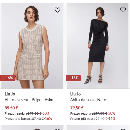
-16%
-16%
Liu Jo
Liu Jo
Abito da sera · Beige · Asimmetrica
Abito da sera · Nero
Prezzo attuale
Prezzo attuale
89,50
€
79,50
€
Prezzo regolare
179,00 €
-50%
Prezzo regolare
159,00 €
-50%
Prezzo più basso
107,40 €
-16%
Prezzo più basso
95,40 €
-16%