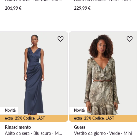
201,99
€
229,99
€
Novità
Novità
extra -25% Codice: LAST
extra -25% Codice: LAST
Rinascimento
Guess
Abito da sera · Blu scuro · Maxi
Vestito da giorno · Verde · Mini