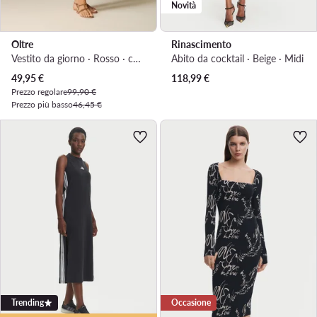
Novità
Oltre
Rinascimento
Vestito da giorno · Rosso · corta
Abito da cocktail · Beige · Midi
Prezzo attuale
49,95
€
118,99
€
Prezzo regolare
99,90 €
Prezzo più basso
46,45 €
Trending
Occasione