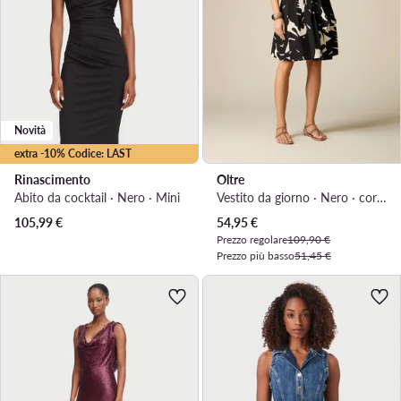
Novità
extra -10% Codice: LAST
Rinascimento
Oltre
Abito da cocktail · Nero · Mini
Vestito da giorno · Nero · corta
Prezzo attuale
105,99
€
54,95
€
Prezzo regolare
109,90 €
Prezzo più basso
51,45 €