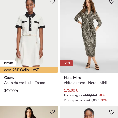
Novità
-28%
extra -25% Codice: LAST
Guess
Elena Mirò
Abito da cocktail · Crema · Mini
Abito da sera · Nero · Midi
Prezzo attuale
149,99
€
175,00
€
Prezzo regolare
350,00 €
-50%
Prezzo più basso
245,00 €
-28%