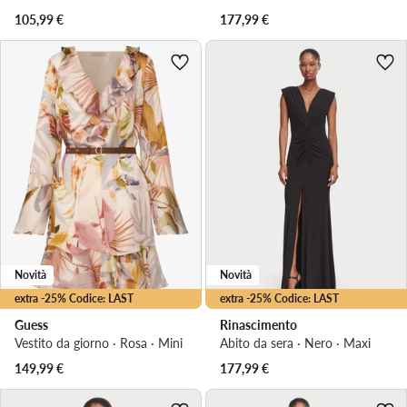
105,99
€
177,99
€
Novità
Novità
extra -25% Codice: LAST
extra -25% Codice: LAST
Guess
Rinascimento
Vestito da giorno · Rosa · Mini
Abito da sera · Nero · Maxi
149,99
€
177,99
€