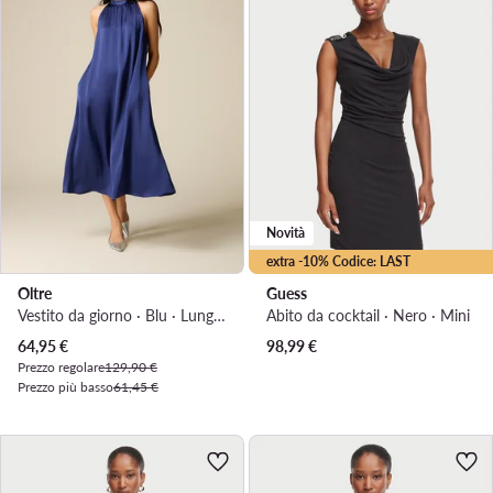
Novità
extra -10% Codice: LAST
Oltre
Guess
Vestito da giorno · Blu · Lunghezza 3/4
Abito da cocktail · Nero · Mini
Prezzo attuale
64,95
€
98,99
€
Prezzo regolare
129,90 €
Prezzo più basso
61,45 €