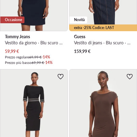
Occasione
Novità
extra -25% Codice: LAST
Tommy Jeans
Guess
Vestito da giorno · Blu scuro · Mini
Vestito di jeans · Blu scuro · Mini
Prezzo attuale
59,99
€
159,99
€
Prezzo regolare
69,99 €
-14%
Prezzo più basso
69,99 €
-14%