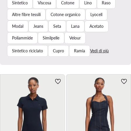
Sintetico
Viscosa
Cotone
Lino
Raso
Altre fibre tessili
Cotone organico
Lyocell
Modal
Jeans
Seta
Lana
Acetato
Poliammide
Similpelle
Velour
Sintetico riciclato
Cupro
Ramia
Vedi di più