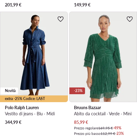
201,99
€
149,99
€
Novità
-23%
extra -25% Codice: LAST
Polo Ralph Lauren
Bruuns Bazaar
Vestito di jeans · Blu · Midi
Abito da cocktail · Verde · Mini
Prezzo attuale
344,99
€
85,99
€
Prezzo regolare
169,95 €
-49%
Prezzo più basso
112,99 €
-23%