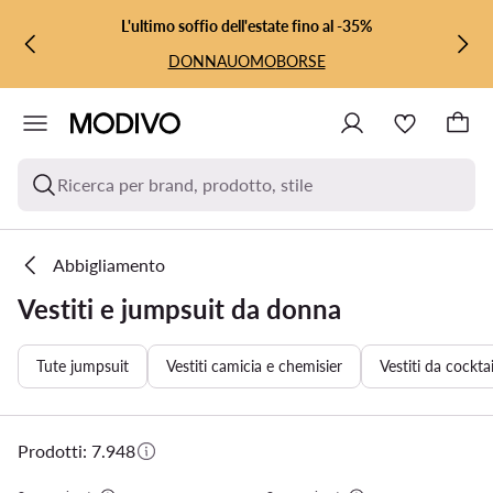
VAI AL CONTENUTO PRINCIPALE
VAI ALLA RICERCA
L'ultimo soffio dell'estate fino al -35%
DONNA
UOMO
BORSE
Ricerca per brand, prodotto, stile
Abbigliamento
Vestiti e jumpsuit da donna
Tute jumpsuit
Vestiti camicia e chemisier
Vestiti da cocktai
Prodotti: 7.948