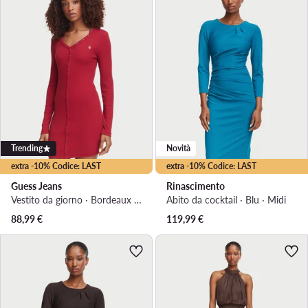
Trending
Novità
extra -10% Codice: LAST
extra -10% Codice: LAST
Guess Jeans
Rinascimento
Vestito da giorno · Bordeaux · Mini
Abito da cocktail · Blu · Midi
88,99
€
119,99
€