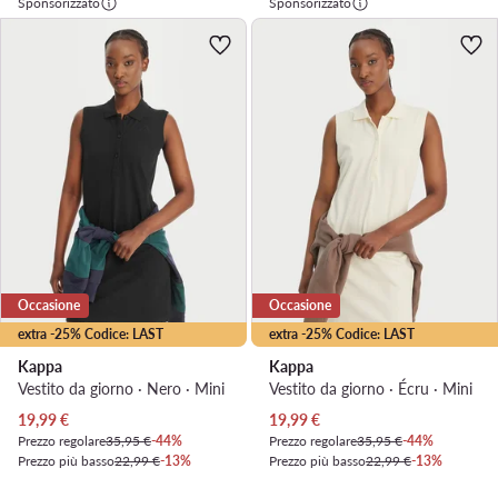
Sponsorizzato
Sponsorizzato
Occasione
Occasione
extra -25% Codice: LAST
extra -25% Codice: LAST
Kappa
Kappa
Vestito da giorno · Nero · Mini
Vestito da giorno · Écru · Mini
Prezzo attuale
Prezzo attuale
19,99
€
19,99
€
Prezzo regolare
35,95 €
-44%
Prezzo regolare
35,95 €
-44%
Prezzo più basso
22,99 €
-13%
Prezzo più basso
22,99 €
-13%