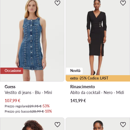
Occasione
Novità
extra -25% Codice: LAST
Guess
Rinascimento
Vestito di jeans · Blu · Mini
Abito da cocktail · Nero · Midi
Prezzo attuale
107,99
€
141,99
€
Prezzo regolare
229,95 €
-53%
Prezzo più basso
120,99 €
-10%