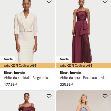
Novità
Novità
extra -25% Codice: LAST
extra -25% Codice: LAST
Rinascimento
Rinascimento
Abito da cocktail · Beige chiaro · Midi
Abito da sera · Bordeaux · Maxi
177,99
€
225,99
€