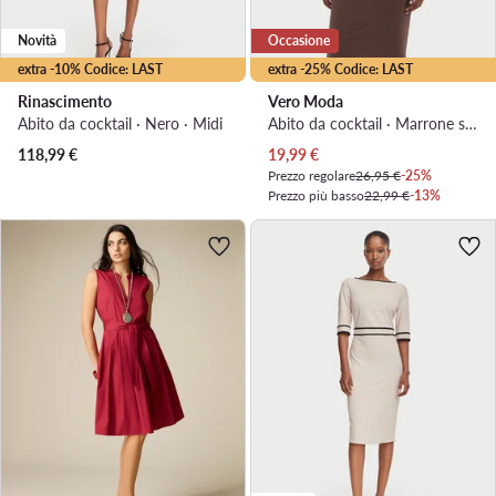
Novità
Occasione
extra -10% Codice: LAST
extra -25% Codice: LAST
Rinascimento
Vero Moda
Abito da cocktail · Nero · Midi
Abito da cocktail · Marrone scuro · Mini
Prezzo attuale
118,99
€
19,99
€
Prezzo regolare
26,95 €
-25%
Prezzo più basso
22,99 €
-13%