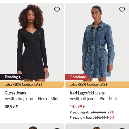
Trending
Occasione
extra -10% Codice: LAST
extra -25% Codice: LAST
Guess Jeans
Karl Lagerfeld Jeans
Vestito da giorno · Nero · Mini
Vestito di jeans · Blu · Mini
Prezzo attuale
88,99
€
143,99
€
Prezzo regolare
198,95 €
-27%
Prezzo più basso
151,99 €
-5%