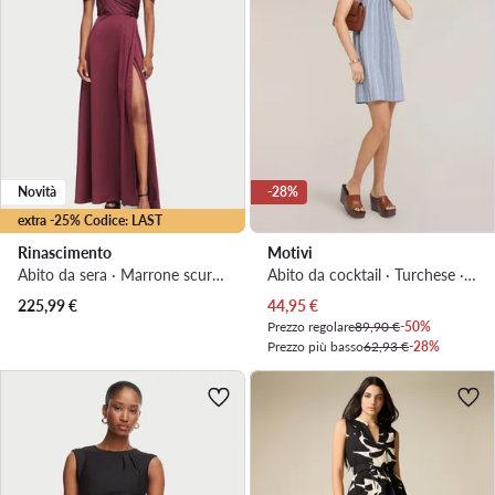
Novità
-28%
extra -25% Codice: LAST
Rinascimento
Motivi
Abito da sera · Marrone scuro · Maxi
Abito da cocktail · Turchese · Mini
Prezzo attuale
225,99
€
44,95
€
Prezzo regolare
89,90 €
-50%
Prezzo più basso
62,93 €
-28%