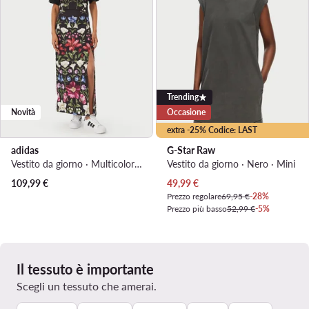
Trending
Novità
Occasione
extra -25% Codice: LAST
adidas
G-Star Raw
Vestito da giorno · Multicolore · Maxi
Vestito da giorno · Nero · Mini
Prezzo attuale
109,99
€
49,99
€
Prezzo regolare
69,95 €
-28%
Prezzo più basso
52,99 €
-5%
Il tessuto è importante
Scegli un tessuto che amerai.