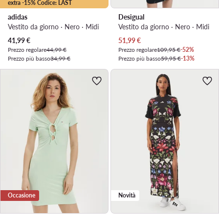
extra -15% Codice: LAST
adidas
Desigual
Vestito da giorno · Nero · Midi
Vestito da giorno · Nero · Midi
Prezzo attuale
Prezzo attuale
41,99
€
51,99
€
Prezzo regolare
44,99 €
Prezzo regolare
109,95 €
-52%
Prezzo più basso
34,99 €
Prezzo più basso
59,95 €
-13%
Occasione
Novità