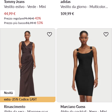
Tommy Jeans
adidas
Vestito estivo · Verde · Mini
Vestito da giorno · Multicolore · Maxi
Prezzo attuale
44,99
€
109,99
€
Prezzo regolare
79,90 €
-43%
Prezzo più basso
51,99 €
-13%
Novità
extra -25% Codice: LAST
Rinascimento
Marciano Guess
Abito da sera · Marrone scuro · Maxi
Abito da cocktail · Nero · Mini