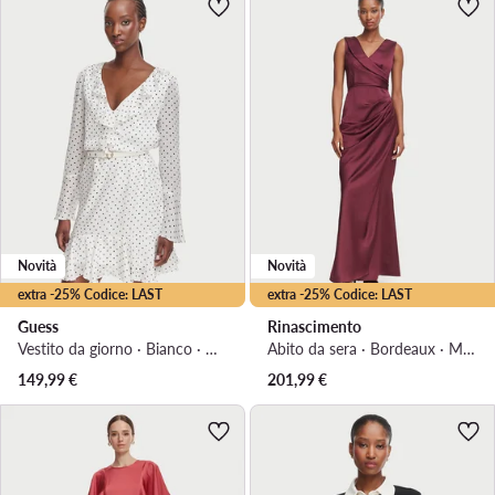
Novità
Novità
extra -25% Codice: LAST
extra -25% Codice: LAST
Guess
Rinascimento
Vestito da giorno · Bianco · Mini
Abito da sera · Bordeaux · Maxi
149,99
€
201,99
€