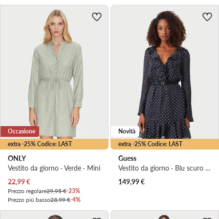
Occasione
Novità
extra -25% Codice: LAST
extra -25% Codice: LAST
ONLY
Guess
Vestito da giorno · Verde · Mini
Vestito da giorno · Blu scuro · Mini
Prezzo attuale
22,99
€
149,99
€
Prezzo regolare
29,95 €
-23%
Prezzo più basso
23,99 €
-4%