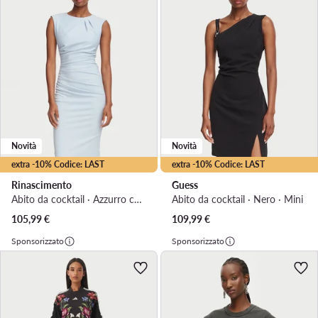
Novità
Novità
extra -10% Codice: LAST
extra -10% Codice: LAST
Rinascimento
Guess
Abito da cocktail · Azzurro chiaro · Midi
Abito da cocktail · Nero · Mini
105,99
€
109,99
€
Sponsorizzato
Sponsorizzato