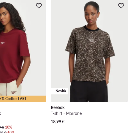
Novità
15% Codice: LAST
Reebok
x
T-shirt · Marrone
18,99
€
9 €
-10%
99 €
-10%