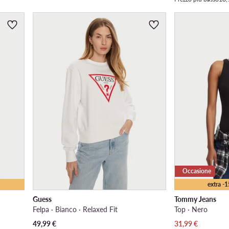
Occasione
extra -
Guess
Tommy Jeans
Felpa · Bianco · Relaxed Fit
Top · Nero
Prezzo attuale
Prezzo attuale
49,99
€
31,99
€