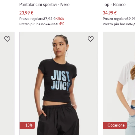
Pantaloncini sportivi · Nero
Top · Bianco
Prezzo attuale
Prezzo attuale
23,99
€
34,99
€
Prezzo regolare
37,95 €
-36%
Prezzo regolare
39,9
Prezzo più basso
24,99 €
-4%
Prezzo più basso
36,
-15%
Occasione