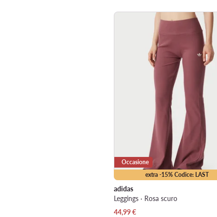
Occasione
extra -15% Codice: LAST
adidas
Leggings · Rosa scuro
Prezzo attuale
44,99
€