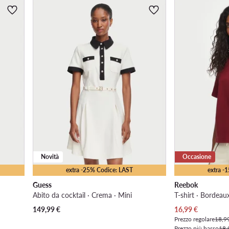
Novità
Occasione
extra -25% Codice: LAST
extra -
Guess
Reebok
Abito da cocktail · Crema · Mini
T-shirt · Bordeau
Prezzo attuale
149,99
€
16,99
€
Prezzo regolare
18,9
Prezzo più basso
18,