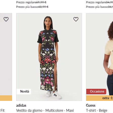
Prezzo regolare
69,99 €
Prezzo regolare
34,9
Prezzo più basso
43,99 €
Prezzo più basso
34,
Novità
Occasione
extra -
adidas
Guess
 Fit
Vestito da giorno · Multicolore · Maxi
T-shirt · Beige