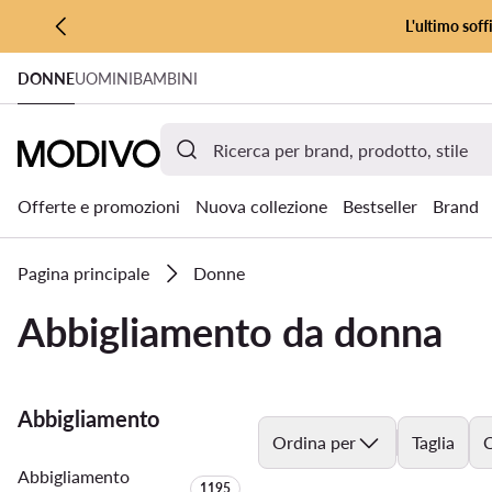
L'ultimo soff
VAI AL CONTENUTO PRINCIPALE
DONNE
UOMINI
BAMBINI
VAI ALLA RICERCA
Offerte e promozioni
Nuova collezione
Bestseller
Brand
Pagina principale
Donne
Abbigliamento da donna
Abbigliamento
Ordina per
Taglia
C
Abbigliamento
Quantità di prodotti:
1195