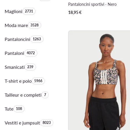
Pantaloncini sportivi · Nero
Maglioni
Quantità di prodotti:
2731
18,95
€
Moda mare
Quantità di prodotti:
3528
Pantaloncini
Quantità di prodotti:
1263
Pantaloni
Quantità di prodotti:
4072
Smanicati
Quantità di prodotti:
239
T-shirt e polo
Quantità di prodotti:
5966
Tailleur e completi
Quantità di prodotti:
7
Tute
Quantità di prodotti:
108
Vestiti e jumpsuit
Quantità di prodotti:
8023