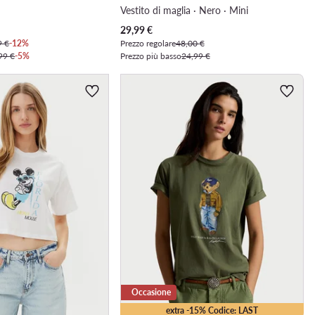
Vestito di maglia · Nero · Mini
Prezzo attuale
29,99
€
9 €
-12%
Prezzo regolare
48,00 €
99 €
-5%
Prezzo più basso
24,99 €
Occasione
extra -15% Codice: LAST