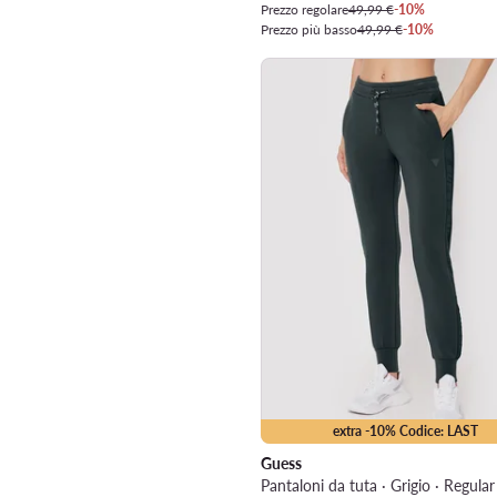
Prezzo regolare
49,99 €
-10%
Prezzo più basso
49,99 €
-10%
extra -10% Codice: LAST
Guess
Pantaloni da tuta · Grigio · Regular