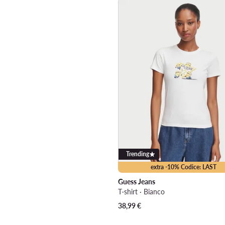
Trending
extra -10% Codice: LAST
Guess Jeans
T-shirt · Bianco
38,99
€