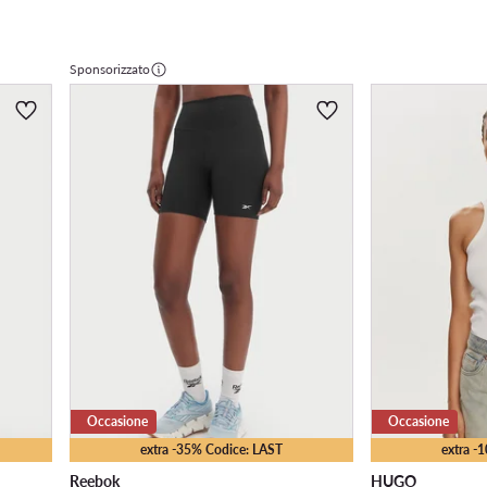
Sponsorizzato
Occasione
Occasione
extra -35% Codice: LAST
extra -
Reebok
HUGO