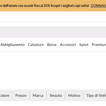
io dell'estate con sconti fino al 35% Scopri i migliori capi estivi
DONNA
Abbigliamento
Calzature
Borse
Accessori
Sport
Premiu
olore
Prezzo
Marca
Tessuto
Motivo
Tipo di fini