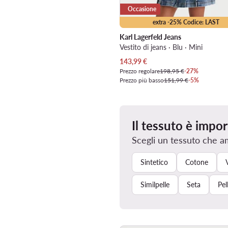
Occasione
extra -25% Codice: LAST
Karl Lagerfeld Jeans
Vestito di jeans · Blu · Mini
Prezzo attuale
143,99
€
Prezzo regolare
198,95 €
-27%
Prezzo più basso
151,99 €
-5%
Il tessuto è impo
Scegli un tessuto che a
Sintetico
Cotone
Similpelle
Seta
Pel