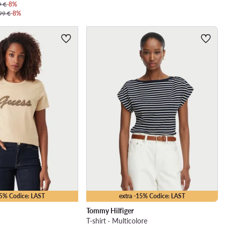
9 €
-8%
99 €
-8%
15% Codice: LAST
extra -15% Codice: LAST
Tommy Hilfiger
T-shirt · Multicolore