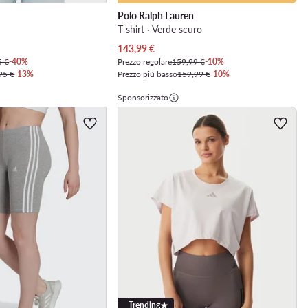
Polo Ralph Lauren
T-shirt · Verde scuro
Prezzo attuale
143,99
€
5 €
-40%
Prezzo regolare
159,99 €
-10%
95 €
-13%
Prezzo più basso
159,99 €
-10%
Sponsorizzato
Trending