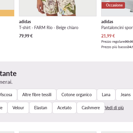
Occasione
adidas
adidas
T-shirt · FARM Rio · Beige chiaro
Pantaloncini sport
Prezzo attuale
79,99
€
21,99
€
Prezzo regolare
30,0
Prezzo più basso
24,
rtante
merai.
Viscosa
Altre fibre tessili
Cotone organico
Lana
Jeans
le
Velour
Elastan
Acetato
Cashmere
Vedi di più