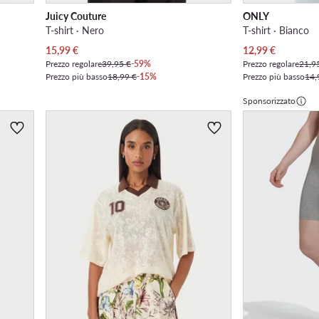
Juicy Couture
ONLY
T-shirt · Nero
T-shirt · Bianco
Prezzo attuale
Prezzo attuale
15,99
€
12,99
€
Prezzo regolare
39,95 €
-59%
Prezzo regolare
21,9
Prezzo più basso
18,99 €
-15%
Prezzo più basso
14,
Sponsorizzato