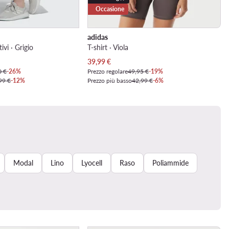
Occasione
adidas
ivi · Grigio
T-shirt · Viola
Prezzo attuale
39,99
€
0 €
-26%
Prezzo regolare
49,95 €
-19%
99 €
-12%
Prezzo più basso
42,99 €
-6%
Modal
Lino
Lyocell
Raso
Poliammide