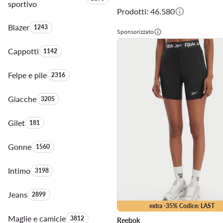
sportivo
Prodotti: 46.580
Blazer
Quantità di prodotti:
1243
Sponsorizzato
Cappotti
Quantità di prodotti:
1142
Felpe e pile
Quantità di prodotti:
2316
Giacche
Quantità di prodotti:
3205
Gilet
Quantità di prodotti:
181
Gonne
Quantità di prodotti:
1560
Intimo
Quantità di prodotti:
3198
Jeans
Quantità di prodotti:
2899
extra -35% Codice: LAST
Maglie e camicie
Quantità di prodotti:
3812
Reebok