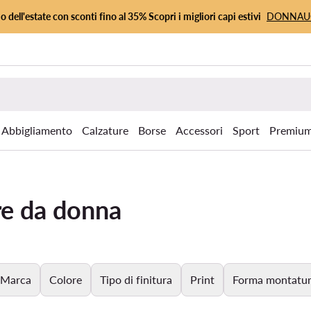
io dell'estate con sconti fino al 35% Scopri i migliori capi estivi
DONNA
Abbigliamento
Calzature
Borse
Accessori
Sport
Premiu
re da donna
Marca
Colore
Tipo di finitura
Print
Forma montatu