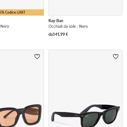
25% Codice: LAST
Ray-Ban
· Nero
Occhiali da sole · Nero
da
141,99
€