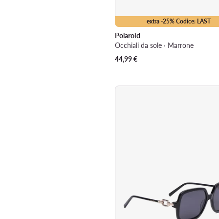
extra -25% Codice: LAST
Polaroid
Occhiali da sole · Marrone
44,99
€