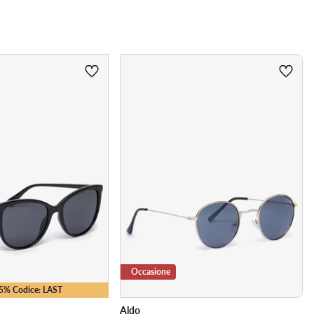
Occasione
25% Codice: LAST
Aldo