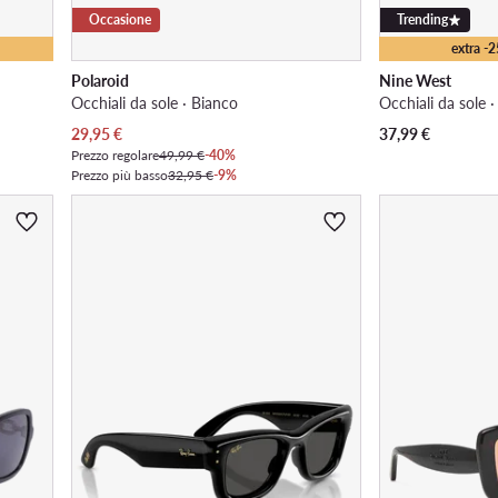
Occasione
Trending
extra -
Polaroid
Nine West
Occhiali da sole · Bianco
Occhiali da sole 
Prezzo attuale
29,95
€
37,99
€
Prezzo regolare
49,99 €
-40%
Prezzo più basso
32,95 €
-9%