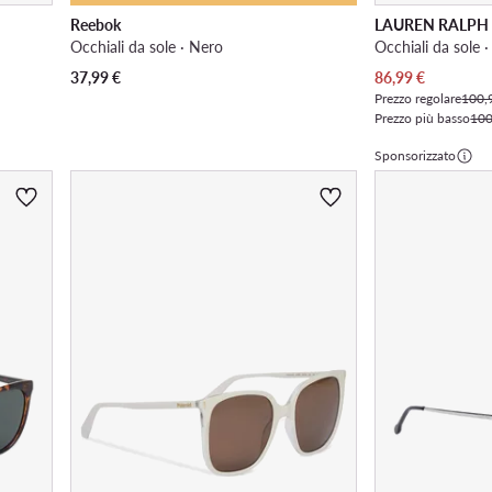
Reebok
LAUREN RALPH
Occhiali da sole · Nero
Occhiali da sole 
Prezzo attuale
37,99
€
86,99
€
Prezzo regolare
100,
Prezzo più basso
100
Sponsorizzato