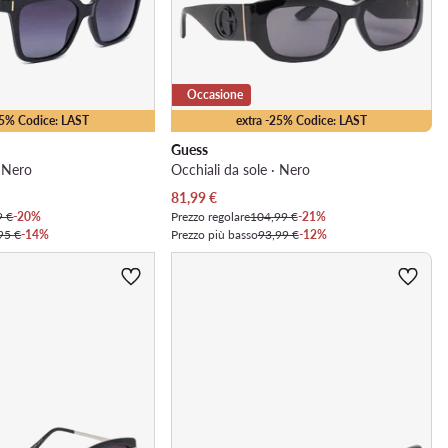
Occasione
15% Codice: LAST
extra -25% Codice: LAST
Guess
· Nero
Occhiali da sole · Nero
Prezzo attuale
81,99
€
9 €
-20%
Prezzo regolare
104,99 €
-21%
95 €
-14%
Prezzo più basso
93,99 €
-12%