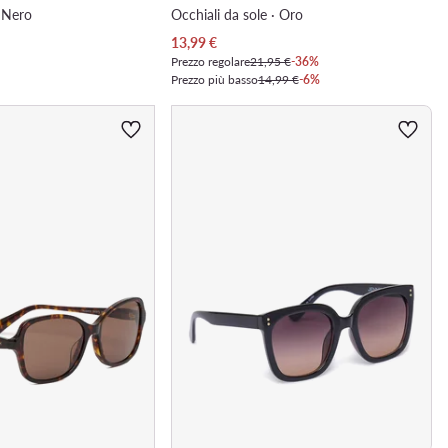
· Nero
Occhiali da sole · Oro
Prezzo attuale
13,99
€
Prezzo regolare
21,95 €
-36%
Prezzo più basso
14,99 €
-6%