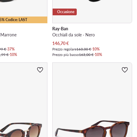
Occasione
25% Codice: LAST
Ray-Ban
· Marrone
Occhiali da sole · Nero
Prezzo attuale
146,70
€
99 €
-37%
Prezzo regolare
163,00 €
-10%
,99 €
-10%
Prezzo più basso
163,00 €
-10%