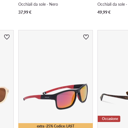
Occhiali da sole · Nero
Occhiali da sole 
37,99
€
49,99
€
Occasione
extra -25% Codice: LAST