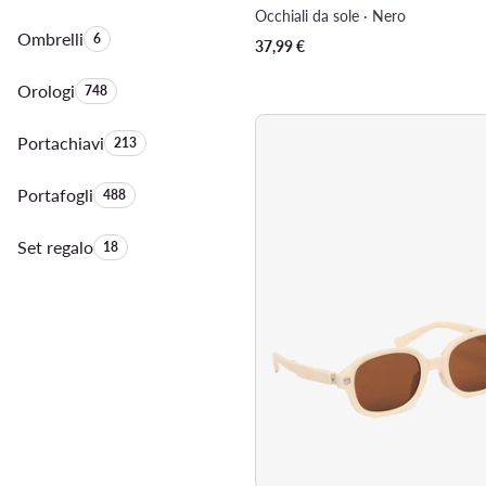
Occhiali da sole · Nero
Ombrelli
Quantità di prodotti:
6
37,99
€
Orologi
Quantità di prodotti:
748
Portachiavi
Quantità di prodotti:
213
Portafogli
Quantità di prodotti:
488
Set regalo
Quantità di prodotti:
18