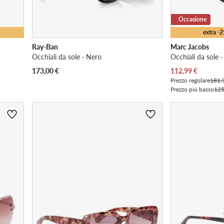
Occasione
extra -
Ray-Ban
Marc Jacobs
Occhiali da sole · Nero
Occhiali da sole 
Prezzo attuale
173,00
€
112,99
€
Prezzo regolare
181,
Prezzo più basso
125