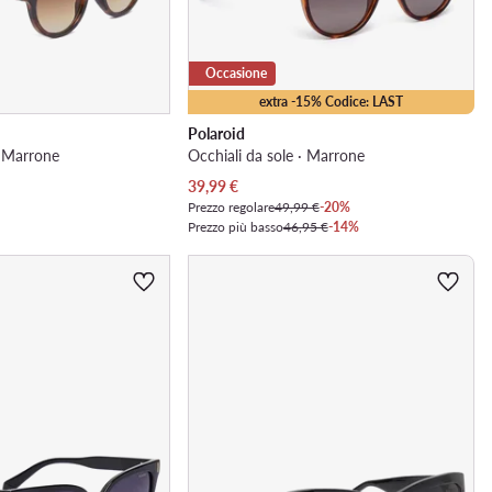
Occasione
extra -15% Codice: LAST
Polaroid
· Marrone
Occhiali da sole · Marrone
Prezzo attuale
39,99
€
Prezzo regolare
49,99 €
-20%
Prezzo più basso
46,95 €
-14%