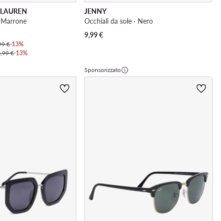
 LAUREN
JENNY
· Marrone
Occhiali da sole · Nero
9,99
€
99 €
-13%
,99 €
-13%
Sponsorizzato