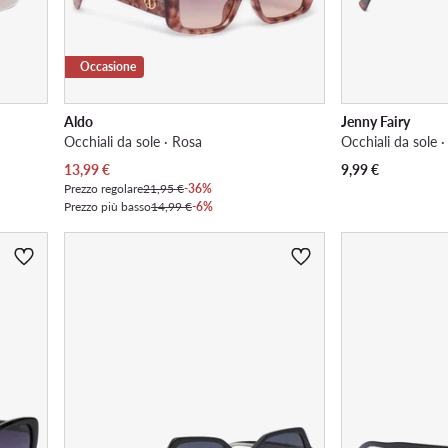
Occasione
Aldo
Jenny Fairy
Occhiali da sole · Rosa
Occhiali da sole 
Prezzo attuale
13,99
€
9,99
€
Prezzo regolare
21,95 €
-36%
Prezzo più basso
14,99 €
-6%