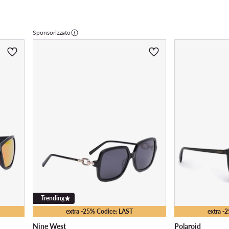
Sponsorizzato
Trending
extra -25% Codice: LAST
extra -
Nine West
Polaroid