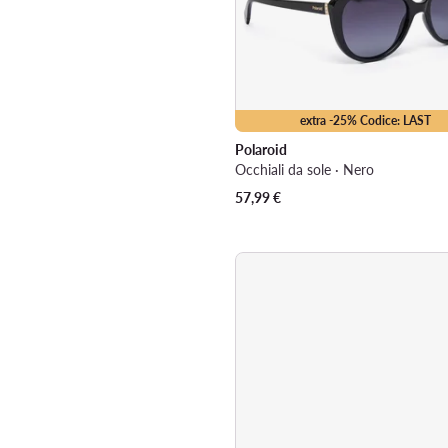
extra -25% Codice: LAST
Polaroid
Occhiali da sole · Nero
57,99
€