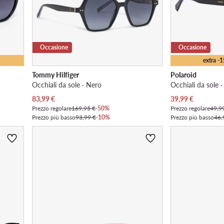
Occasione
Occasione
extra -
Tommy Hilfiger
Polaroid
Occhiali da sole · Nero
Occhiali da sole 
Prezzo attuale
Prezzo attuale
83,99
€
39,99
€
Prezzo regolare
169,95 €
-50%
Prezzo regolare
49,9
Prezzo più basso
93,99 €
-10%
Prezzo più basso
46,