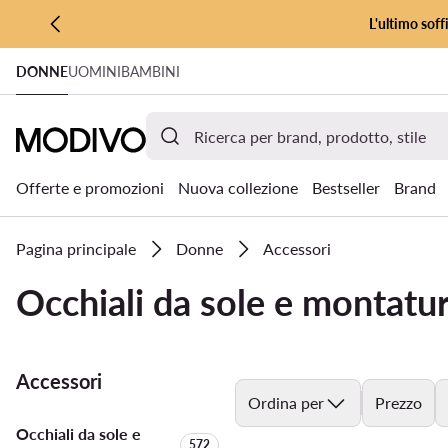
L'ultimo soff
VAI AL CONTENUTO PRINCIPALE
DONNE
UOMINI
BAMBINI
VAI ALLA RICERCA
Offerte e promozioni
Nuova collezione
Bestseller
Brand
Pagina principale
Donne
Accessori
Occhiali da sole e montatu
Accessori
Ordina per
Prezzo
Occhiali da sole e
Quantità di prodotti:
572