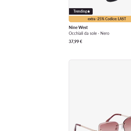
Trending
extra -25% Codice: LAST
Nine West
Occhiali da sole · Nero
37,99
€