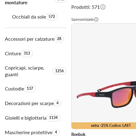
montature
Prodotti: 571
Occhiali da sole
Quantità di prodotti:
572
Sponsorizzato
Accessori per calzature
Quantità di prodotti:
28
Cinture
Quantità di prodotti:
313
Copricapi, sciarpe,
Quantità di prodotti:
1256
guanti
Custodie
Quantità di prodotti:
137
Decorazioni per scarpe
Quantità di prodotti:
4
Gioielli e bigiotteria
Quantità di prodotti:
1134
extra -25% Codice: LAST
Mascherine protettive
Quantità di prodotti:
4
Reebok