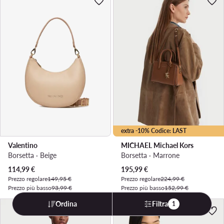
extra -10% Codice: LAST
Valentino
MICHAEL Michael Kors
Borsetta · Beige
Borsetta · Marrone
Prezzo attuale
Prezzo attuale
114,99
€
195,99
€
Prezzo regolare
149,95 €
Prezzo regolare
224,99 €
Prezzo più basso
93,99 €
Prezzo più basso
152,99 €
Ordina
Filtra
1