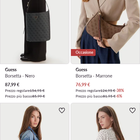
Occasione
Guess
Guess
Borsetta · Nero
Borsetta · Marrone
Prezzo attuale
Prezzo attuale
87,99
€
76,99
€
Prezzo regolare
154,95 €
Prezzo regolare
124,95 €
-38%
Prezzo più basso
85,99 €
Prezzo più basso
81,95 €
-6%