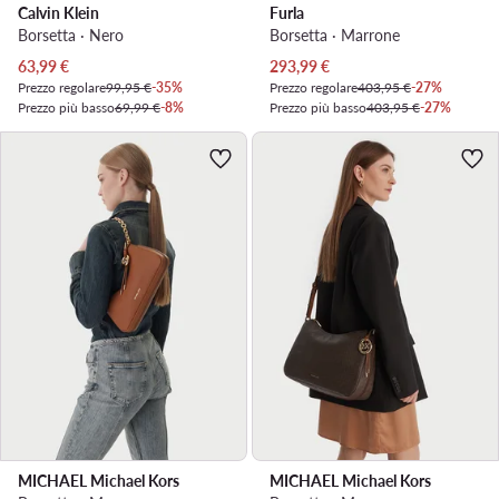
Calvin Klein
Furla
Borsetta · Nero
Borsetta · Marrone
Prezzo attuale
Prezzo attuale
63,99
€
293,99
€
Prezzo regolare
99,95 €
-35%
Prezzo regolare
403,95 €
-27%
Prezzo più basso
69,99 €
-8%
Prezzo più basso
403,95 €
-27%
MICHAEL Michael Kors
MICHAEL Michael Kors