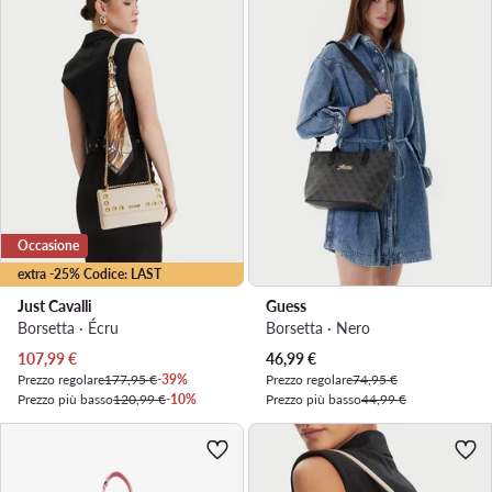
Occasione
extra -25% Codice: LAST
Just Cavalli
Guess
Borsetta · Écru
Borsetta · Nero
Prezzo attuale
Prezzo attuale
107,99
€
46,99
€
Prezzo regolare
177,95 €
-39%
Prezzo regolare
74,95 €
Prezzo più basso
120,99 €
-10%
Prezzo più basso
44,99 €