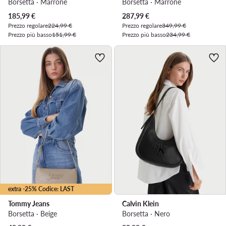
Borsetta · Marrone
Borsetta · Marrone
Prezzo attuale
Prezzo attuale
185,99
€
287,99
€
Prezzo regolare
224,99 €
Prezzo regolare
349,99 €
Prezzo più basso
151,99 €
Prezzo più basso
234,99 €
extra -25% Codice: LAST
Tommy Jeans
Calvin Klein
Borsetta · Beige
Borsetta · Nero