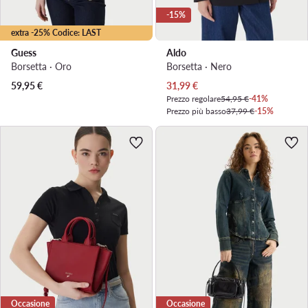
-15%
extra -25% Codice: LAST
Guess
Aldo
Borsetta · Oro
Borsetta · Nero
Prezzo attuale
59,95
€
31,99
€
Prezzo regolare
54,95 €
-41%
Prezzo più basso
37,99 €
-15%
Occasione
Occasione