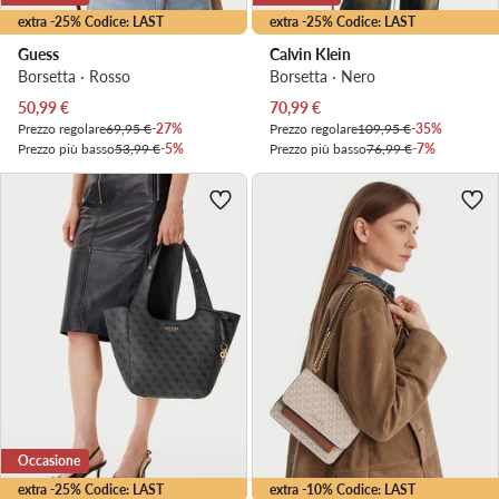
extra -25% Codice: LAST
extra -25% Codice: LAST
Guess
Calvin Klein
Borsetta · Rosso
Borsetta · Nero
Prezzo attuale
Prezzo attuale
50,99
€
70,99
€
Prezzo regolare
69,95 €
-27%
Prezzo regolare
109,95 €
-35%
Prezzo più basso
53,99 €
-5%
Prezzo più basso
76,99 €
-7%
Occasione
extra -25% Codice: LAST
extra -10% Codice: LAST