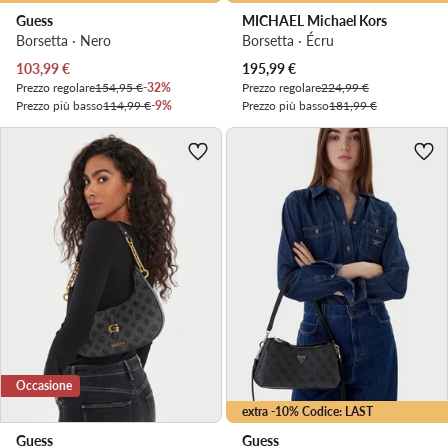
Guess
MICHAEL Michael Kors
Borsetta · Nero
Borsetta · Écru
Prezzo attuale
Prezzo attuale
103,99
€
195,99
€
Prezzo regolare
154,95 €
-32%
Prezzo regolare
224,99 €
Prezzo più basso
114,99 €
-9%
Prezzo più basso
181,99 €
Occasione
extra -10% Codice: LAST
Guess
Guess