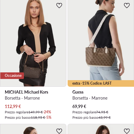
Occasione
extra -15% Codice: LAST
MICHAEL Michael Kors
Guess
Borsetta · Marrone
Borsetta · Marrone
Prezzo attuale
Prezzo attuale
112,99
€
69,99
€
Prezzo regolare
149,99 €
-24%
Prezzo regolare
74,95 €
Prezzo più basso
118,95 €
-5%
Prezzo più basso
43,99 €