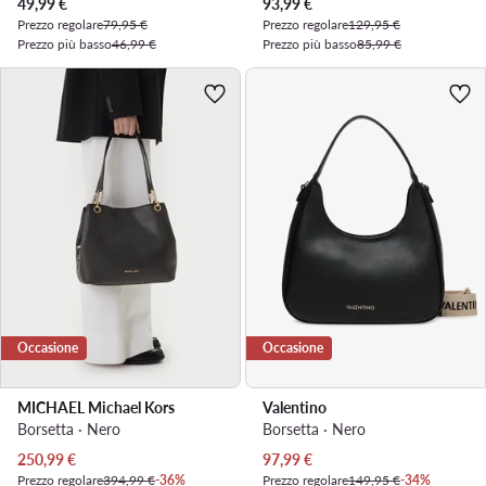
Prezzo attuale
Prezzo attuale
49,99
€
93,99
€
Prezzo regolare
79,95 €
Prezzo regolare
129,95 €
Prezzo più basso
46,99 €
Prezzo più basso
85,99 €
Occasione
Occasione
MICHAEL Michael Kors
Valentino
Borsetta · Nero
Borsetta · Nero
Prezzo attuale
Prezzo attuale
250,99
€
97,99
€
Prezzo regolare
394,99 €
-36%
Prezzo regolare
149,95 €
-34%