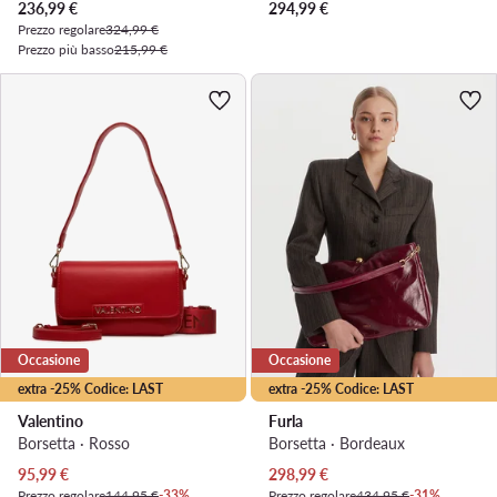
Prezzo attuale
236,99
€
294,99
€
Prezzo regolare
324,99 €
Prezzo più basso
215,99 €
Occasione
Occasione
extra -25% Codice: LAST
extra -25% Codice: LAST
Valentino
Furla
Borsetta · Rosso
Borsetta · Bordeaux
Prezzo attuale
Prezzo attuale
95,99
€
298,99
€
Prezzo regolare
144,95 €
-33%
Prezzo regolare
434,95 €
-31%