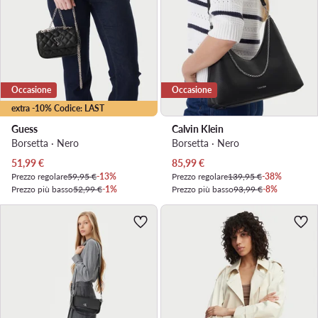
Occasione
Occasione
extra -10% Codice: LAST
Guess
Calvin Klein
Borsetta · Nero
Borsetta · Nero
Prezzo attuale
Prezzo attuale
51,99
€
85,99
€
Prezzo regolare
59,95 €
-13%
Prezzo regolare
139,95 €
-38%
Prezzo più basso
52,99 €
-1%
Prezzo più basso
93,99 €
-8%