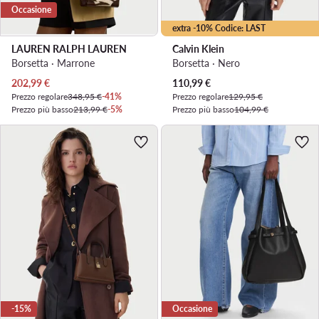
Occasione
extra -10% Codice: LAST
LAUREN RALPH LAUREN
Calvin Klein
Borsetta · Marrone
Borsetta · Nero
Prezzo attuale
Prezzo attuale
202,99
€
110,99
€
Prezzo regolare
348,95 €
-41%
Prezzo regolare
129,95 €
Prezzo più basso
213,99 €
-5%
Prezzo più basso
104,99 €
-15%
Occasione