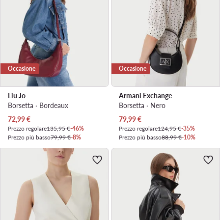
Occasione
Occasione
Liu Jo
Armani Exchange
Borsetta · Bordeaux
Borsetta · Nero
Prezzo attuale
Prezzo attuale
72,99
€
79,99
€
Prezzo regolare
135,95 €
-46%
Prezzo regolare
124,95 €
-35%
Prezzo più basso
79,99 €
-8%
Prezzo più basso
88,99 €
-10%