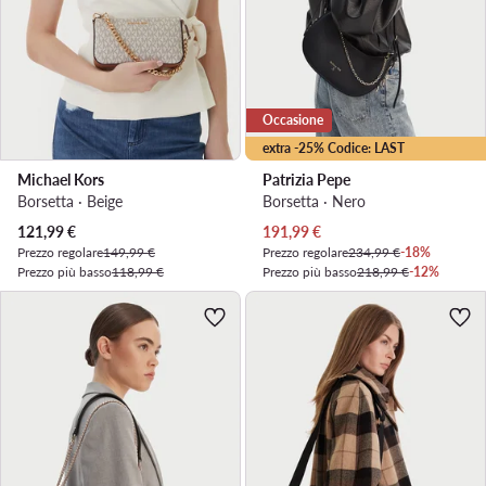
Occasione
extra -25% Codice: LAST
Michael Kors
Patrizia Pepe
Borsetta · Beige
Borsetta · Nero
Prezzo attuale
Prezzo attuale
121,99
€
191,99
€
Prezzo regolare
149,99 €
Prezzo regolare
234,99 €
-18%
Prezzo più basso
118,99 €
Prezzo più basso
218,99 €
-12%