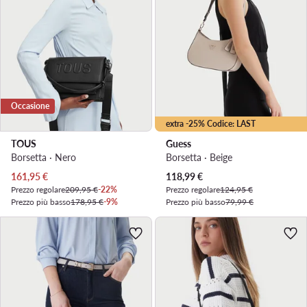
Occasione
extra -25% Codice: LAST
TOUS
Guess
Borsetta · Nero
Borsetta · Beige
Prezzo attuale
Prezzo attuale
161,95
€
118,99
€
Prezzo regolare
209,95 €
-22%
Prezzo regolare
124,95 €
Prezzo più basso
178,95 €
-9%
Prezzo più basso
79,99 €