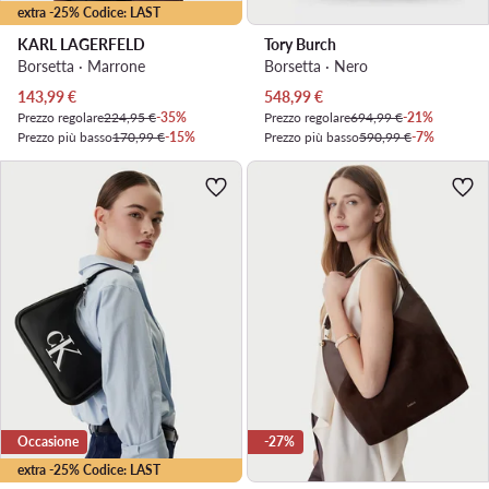
extra -25% Codice: LAST
KARL LAGERFELD
Tory Burch
Borsetta · Marrone
Borsetta · Nero
Prezzo attuale
Prezzo attuale
143,99
€
548,99
€
Prezzo regolare
224,95 €
-35%
Prezzo regolare
694,99 €
-21%
Prezzo più basso
170,99 €
-15%
Prezzo più basso
590,99 €
-7%
Occasione
-27%
extra -25% Codice: LAST