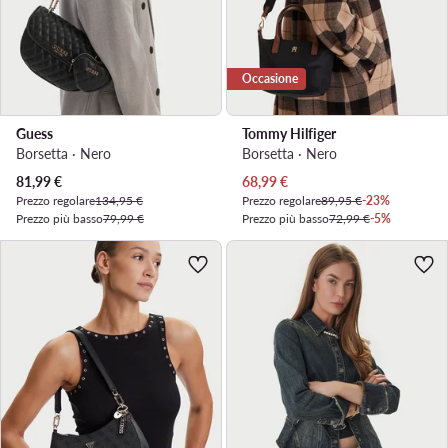
Occasione
Guess
Tommy Hilfiger
Borsetta · Nero
Borsetta · Nero
Prezzo attuale
Prezzo attuale
81,99
€
68,99
€
Prezzo regolare
134,95 €
Prezzo regolare
89,95 €
-23%
Prezzo più basso
79,99 €
Prezzo più basso
72,99 €
-5%