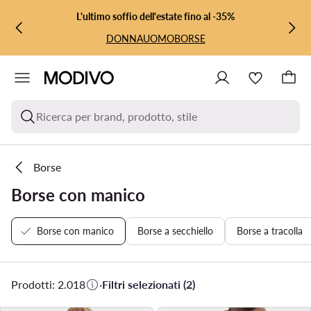
VAI AL CONTENUTO PRINCIPALE
VAI ALLA RICERCA
L'ultimo soffio dell'estate fino al -35%
DONNA
UOMO
BORSE
Ricerca per brand, prodotto, stile
Borse
Borse con manico
Borse con manico
Borse a secchiello
Borse a tracolla
Prodotti: 2.018
·
Filtri selezionati (2)