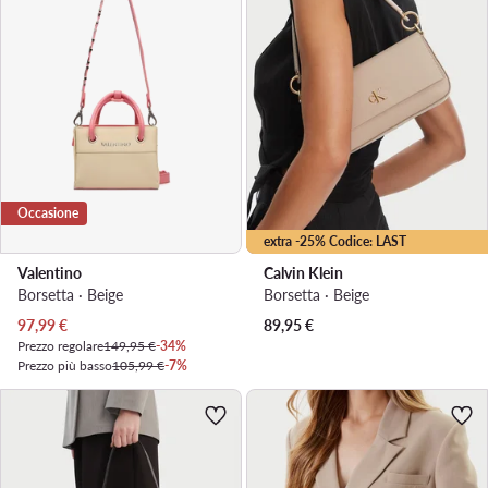
Occasione
extra -25% Codice: LAST
Valentino
Calvin Klein
Borsetta · Beige
Borsetta · Beige
Prezzo attuale
97,99
€
89,95
€
Prezzo regolare
149,95 €
-34%
Prezzo più basso
105,99 €
-7%