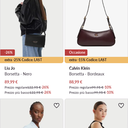
-26%
Occasione
extra -25% Codice: LAST
extra -15% Codice: LAST
Liu Jo
Calvin Klein
Borsetta · Nero
Borsetta · Bordeaux
Prezzo attuale
Prezzo attuale
89,99
€
88,99
€
Prezzo regolare
122,95 €
-26%
Prezzo regolare
99,95 €
-10%
Prezzo più basso
122,95 €
-26%
Prezzo più basso
99,95 €
-10%