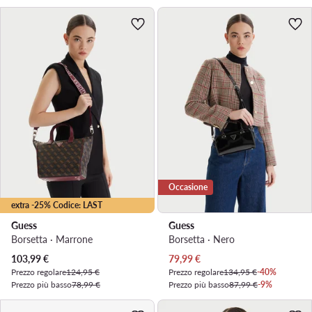
Occasione
extra -25% Codice: LAST
Guess
Guess
Borsetta · Marrone
Borsetta · Nero
Prezzo attuale
Prezzo attuale
103,99
€
79,99
€
Prezzo regolare
124,95 €
Prezzo regolare
134,95 €
-40%
Prezzo più basso
78,99 €
Prezzo più basso
87,99 €
-9%