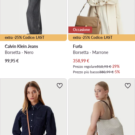
Occasione
extra -25% Codice: LAST
extra -25% Codice: LAST
Calvin Klein Jeans
Furla
Borsetta · Nero
Borsetta · Marrone
Prezzo attuale
99,95
€
358,99
€
Prezzo regolare
510,95 €
-29%
Prezzo più basso
380,99 €
-5%