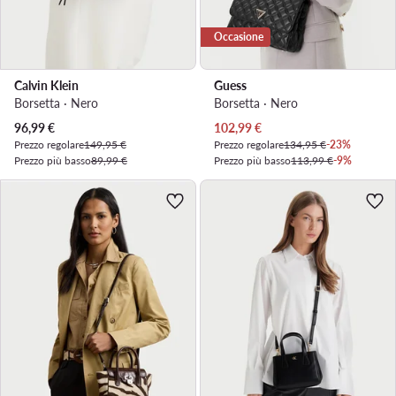
Occasione
Calvin Klein
Guess
Borsetta · Nero
Borsetta · Nero
Prezzo attuale
Prezzo attuale
96,99
€
102,99
€
Prezzo regolare
149,95 €
Prezzo regolare
134,95 €
-23%
Prezzo più basso
89,99 €
Prezzo più basso
113,99 €
-9%