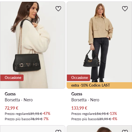
Occasione
Occasione
extra -10% Codice: LAST
Guess
Guess
Borsetta · Nero
Borsetta · Nero
Prezzo attuale
Prezzo attuale
72,99
€
133,99
€
Prezzo regolare
139,95 €
-47%
Prezzo regolare
154,95 €
-13%
Prezzo più basso
78,99 €
-7%
Prezzo più basso
139,99 €
-4%