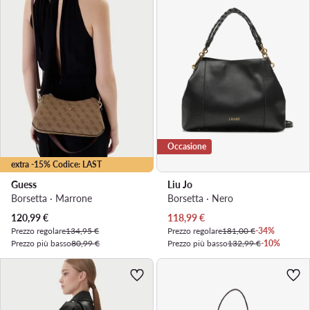
Occasione
extra -15% Codice: LAST
Guess
Liu Jo
Borsetta · Marrone
Borsetta · Nero
Prezzo attuale
Prezzo attuale
120,99
€
118,99
€
Prezzo regolare
134,95 €
Prezzo regolare
181,00 €
-34%
Prezzo più basso
80,99 €
Prezzo più basso
132,99 €
-10%