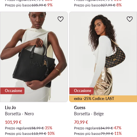
Prezzo più basso
105,99 €
-9%
Prezzo più basso
327,99 €
-8%
Occasione
Occasione
extra -25% Codice: LAST
Liu Jo
Guess
Borsetta · Nero
Borsetta · Beige
Prezzo attuale
Prezzo attuale
101,99
€
70,99
€
Prezzo regolare
158,99 €
-35%
Prezzo regolare
134,99 €
-47%
Prezzo più basso
113,99 €
-10%
Prezzo più basso
79,99 €
-11%