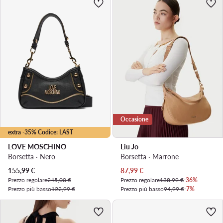
Occasione
extra -35% Codice: LAST
LOVE MOSCHINO
Liu Jo
Borsetta · Nero
Borsetta · Marrone
Prezzo attuale
Prezzo attuale
155,99
€
87,99
€
Prezzo regolare
245,00 €
Prezzo regolare
138,99 €
-36%
Prezzo più basso
122,99 €
Prezzo più basso
94,99 €
-7%