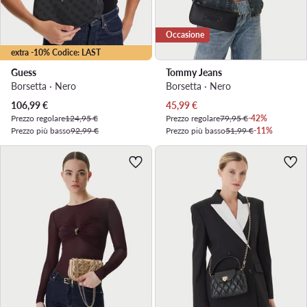
Occasione
extra -10% Codice: LAST
Guess
Tommy Jeans
Borsetta · Nero
Borsetta · Nero
Prezzo attuale
Prezzo attuale
106,99
€
45,99
€
Prezzo regolare
124,95 €
Prezzo regolare
79,95 €
-42%
Prezzo più basso
92,99 €
Prezzo più basso
51,99 €
-11%