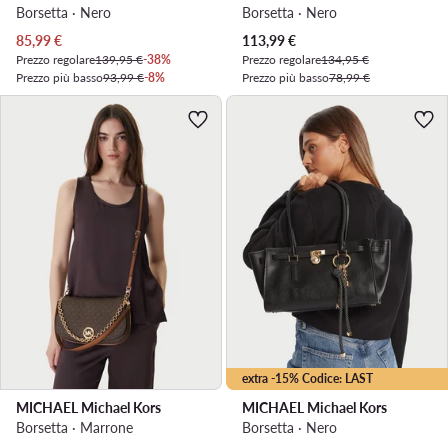
Borsetta · Nero
Borsetta · Nero
Prezzo attuale
Prezzo attuale
85,99
€
113,99
€
Prezzo regolare
139,95 €
-38%
Prezzo regolare
134,95 €
Prezzo più basso
93,99 €
-8%
Prezzo più basso
78,99 €
extra -15% Codice: LAST
MICHAEL Michael Kors
MICHAEL Michael Kors
Borsetta · Marrone
Borsetta · Nero