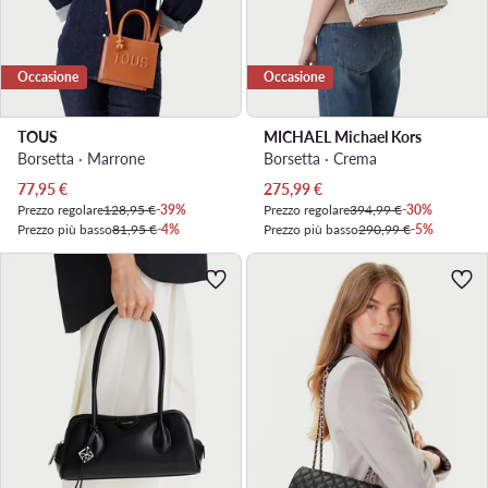
Occasione
Occasione
TOUS
MICHAEL Michael Kors
Borsetta · Marrone
Borsetta · Crema
Prezzo attuale
Prezzo attuale
77,95
€
275,99
€
Prezzo regolare
128,95 €
-39%
Prezzo regolare
394,99 €
-30%
Prezzo più basso
81,95 €
-4%
Prezzo più basso
290,99 €
-5%