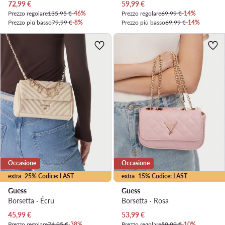
Prezzo attuale
Prezzo attuale
72,99
€
59,99
€
Prezzo regolare
135,95 €
-46%
Prezzo regolare
69,99 €
-14%
Prezzo più basso
79,99 €
-8%
Prezzo più basso
69,99 €
-14%
Occasione
Occasione
extra -25% Codice: LAST
extra -15% Codice: LAST
Guess
Guess
Borsetta · Écru
Borsetta · Rosa
Prezzo attuale
Prezzo attuale
45,99
€
53,99
€
Prezzo regolare
74,95 €
-38%
Prezzo regolare
59,99 €
-10%