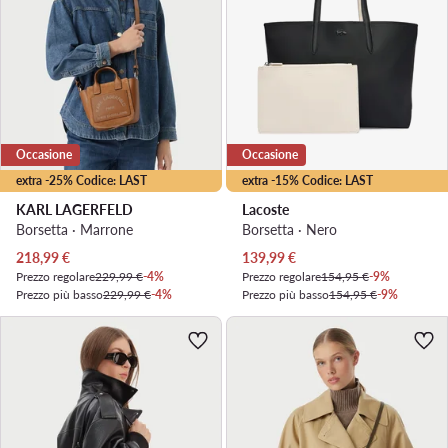
Occasione
Occasione
extra -25% Codice: LAST
extra -15% Codice: LAST
KARL LAGERFELD
Lacoste
Borsetta · Marrone
Borsetta · Nero
Prezzo attuale
Prezzo attuale
218,99
€
139,99
€
Prezzo regolare
229,99 €
-4%
Prezzo regolare
154,95 €
-9%
Prezzo più basso
229,99 €
-4%
Prezzo più basso
154,95 €
-9%