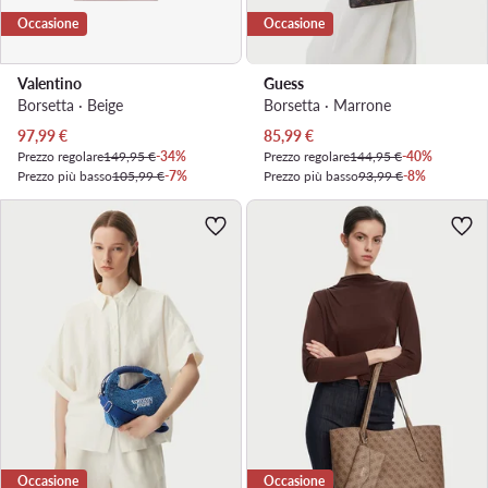
Occasione
Occasione
Valentino
Guess
Borsetta · Beige
Borsetta · Marrone
Prezzo attuale
Prezzo attuale
97,99
€
85,99
€
Prezzo regolare
149,95 €
-34%
Prezzo regolare
144,95 €
-40%
Prezzo più basso
105,99 €
-7%
Prezzo più basso
93,99 €
-8%
Occasione
Occasione