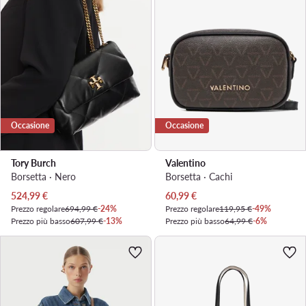
Occasione
Occasione
Tory Burch
Valentino
Borsetta · Nero
Borsetta · Cachi
Prezzo attuale
Prezzo attuale
524,99
€
60,99
€
Prezzo regolare
694,99 €
-24%
Prezzo regolare
119,95 €
-49%
Prezzo più basso
607,99 €
-13%
Prezzo più basso
64,99 €
-6%