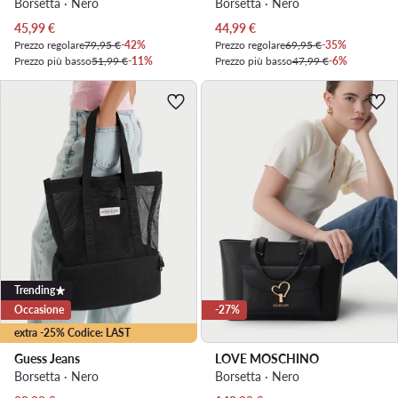
Borsetta · Nero
Borsetta · Nero
Prezzo attuale
Prezzo attuale
45,99
€
44,99
€
Prezzo regolare
79,95 €
-42%
Prezzo regolare
69,95 €
-35%
Prezzo più basso
51,99 €
-11%
Prezzo più basso
47,99 €
-6%
Trending
Occasione
-27%
extra -25% Codice: LAST
Guess Jeans
LOVE MOSCHINO
Borsetta · Nero
Borsetta · Nero