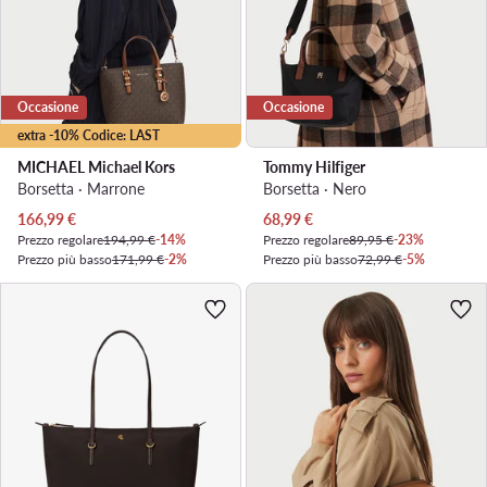
Occasione
Occasione
extra -10% Codice: LAST
MICHAEL Michael Kors
Tommy Hilfiger
Borsetta · Marrone
Borsetta · Nero
Prezzo attuale
Prezzo attuale
166,99
€
68,99
€
Prezzo regolare
194,99 €
-14%
Prezzo regolare
89,95 €
-23%
Prezzo più basso
171,99 €
-2%
Prezzo più basso
72,99 €
-5%