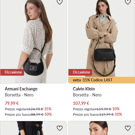
Occasione
Occasione
extra -15% Codice: LAST
Armani Exchange
Calvin Klein
Borsetta · Nero
Borsetta · Nero
Prezzo attuale
Prezzo attuale
79,99
€
107,99
€
Prezzo regolare
124,95 €
-35%
Prezzo regolare
119,99 €
-10%
Prezzo più basso
88,99 €
-10%
Prezzo più basso
119,99 €
-10%