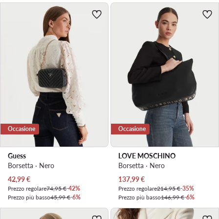
Occasione
Occasione
Guess
LOVE MOSCHINO
Borsetta · Nero
Borsetta · Nero
Prezzo attuale
Prezzo attuale
42,99
€
137,99
€
Prezzo regolare
74,95 €
-42%
Prezzo regolare
214,95 €
-35%
Prezzo più basso
45,99 €
-6%
Prezzo più basso
146,99 €
-6%