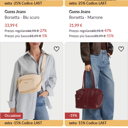
extra -25% Codice: LAST
extra -25% Codice: LAST
Guess Jeans
Guess Jeans
Borsetta · Blu scuro
Borsetta · Marrone
Prezzo attuale
Prezzo attuale
33,99
€
31,99
€
Prezzo regolare
46,95 €
-27%
Prezzo regolare
60,95 €
-47%
Prezzo più basso
35,99 €
-5%
Prezzo più basso
35,99 €
-11%
Occasione
-19%
extra -15% Codice: LAST
extra -15% Codice: LAST