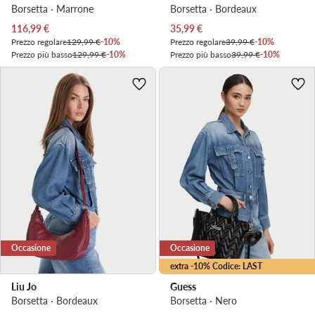
Borsetta · Marrone
Borsetta · Bordeaux
Prezzo attuale
Prezzo attuale
116,99
€
35,99
€
Prezzo regolare
129,99 €
-10%
Prezzo regolare
39,99 €
-10%
Prezzo più basso
129,99 €
-10%
Prezzo più basso
39,99 €
-10%
Occasione
Occasione
extra -10% Codice: LAST
Liu Jo
Guess
Borsetta · Bordeaux
Borsetta · Nero