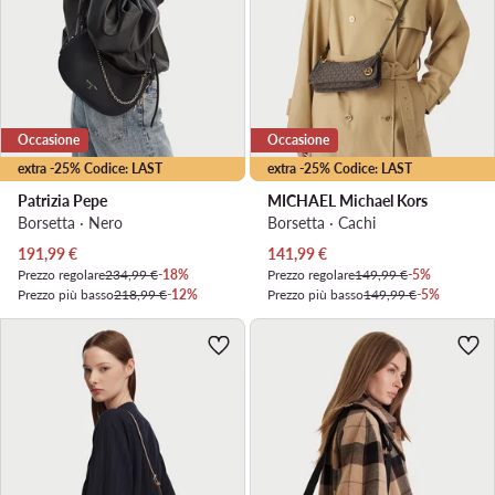
Occasione
Occasione
extra -25% Codice: LAST
extra -25% Codice: LAST
Patrizia Pepe
MICHAEL Michael Kors
Borsetta · Nero
Borsetta · Cachi
Prezzo attuale
Prezzo attuale
191,99
€
141,99
€
Prezzo regolare
234,99 €
-18%
Prezzo regolare
149,99 €
-5%
Prezzo più basso
218,99 €
-12%
Prezzo più basso
149,99 €
-5%