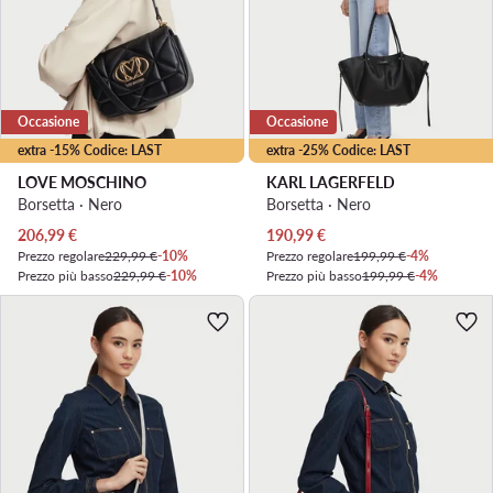
Occasione
Occasione
extra -15% Codice: LAST
extra -25% Codice: LAST
LOVE MOSCHINO
KARL LAGERFELD
Borsetta · Nero
Borsetta · Nero
Prezzo attuale
Prezzo attuale
206,99
€
190,99
€
Prezzo regolare
229,99 €
-10%
Prezzo regolare
199,99 €
-4%
Prezzo più basso
229,99 €
-10%
Prezzo più basso
199,99 €
-4%