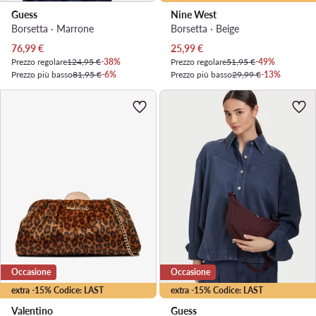
Guess
Nine West
Borsetta · Marrone
Borsetta · Beige
Prezzo attuale
Prezzo attuale
76,99
€
25,99
€
Prezzo regolare
124,95 €
-38%
Prezzo regolare
51,95 €
-49%
Prezzo più basso
81,95 €
-6%
Prezzo più basso
29,99 €
-13%
Occasione
Occasione
extra -15% Codice: LAST
extra -15% Codice: LAST
Valentino
Guess