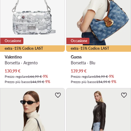
Occasione
Occasione
extra -15% Codice: LAST
extra -15% Codice: LAST
Valentino
Guess
Borsetta · Argento
Borsetta · Blu
Prezzo attuale
Prezzo attuale
130,99
€
139,99
€
Prezzo regolare
144,99 €
-9%
Prezzo regolare
154,99 €
-9%
Prezzo più basso
144,99 €
-9%
Prezzo più basso
154,99 €
-9%