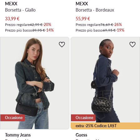
MEXX
MEXX
Borsetta · Giallo
Borsetta · Bordeaux
Prezzo attuale
Prezzo attuale
33,99
€
55,99
€
Prezzo regolare
42,99 €
-20%
Prezzo regolare
76,69 €
-26%
Prezzo più basso
39,95 €
-14%
Prezzo più basso
69,95 €
-19%
Occasione
Occasione
extra -25% Codice: LAST
Tommy Jeans
Guess