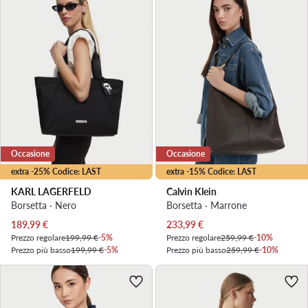
Occasione
Occasione
extra -25% Codice: LAST
extra -15% Codice: LAST
KARL LAGERFELD
Calvin Klein
Borsetta · Nero
Borsetta · Marrone
Prezzo attuale
Prezzo attuale
189,99
€
233,99
€
Prezzo regolare
199,99 €
-5%
Prezzo regolare
259,99 €
-10%
Prezzo più basso
199,99 €
-5%
Prezzo più basso
259,99 €
-10%