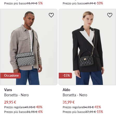
Prezzo più basso
95,99 €
-5%
Prezzo più basso
69,99 €
-10%
Occasione
-15%
Vans
Aldo
Borsetta · Nero
Borsetta · Nero
Prezzo attuale
Prezzo attuale
29,95
€
31,99
€
Prezzo regolare
49,95 €
-40%
Prezzo regolare
54,95 €
-41%
Prezzo più basso
31,95 €
-6%
Prezzo più basso
37,99 €
-15%