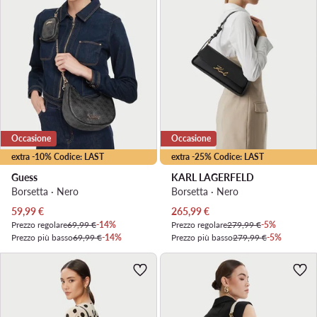
Occasione
Occasione
extra -10% Codice: LAST
extra -25% Codice: LAST
Guess
KARL LAGERFELD
Borsetta · Nero
Borsetta · Nero
Prezzo attuale
Prezzo attuale
59,99
€
265,99
€
Prezzo regolare
69,99 €
-14%
Prezzo regolare
279,99 €
-5%
Prezzo più basso
69,99 €
-14%
Prezzo più basso
279,99 €
-5%