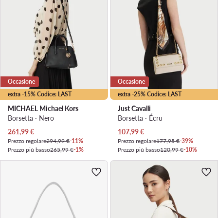
Occasione
Occasione
extra -15% Codice: LAST
extra -25% Codice: LAST
MICHAEL Michael Kors
Just Cavalli
Borsetta · Nero
Borsetta · Écru
Prezzo attuale
Prezzo attuale
261,99
€
107,99
€
Prezzo regolare
294,99 €
-11%
Prezzo regolare
177,95 €
-39%
Prezzo più basso
265,99 €
-1%
Prezzo più basso
120,99 €
-10%