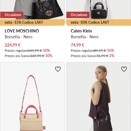
Occasione
Occasione
extra -15% Codice: LAST
extra -10% Codice: LAST
LOVE MOSCHINO
Calvin Klein
Borsetta · Nero
Borsetta · Nero
Prezzo attuale
Prezzo attuale
224,99
€
74,99
€
Prezzo regolare
249,99 €
-10%
Prezzo regolare
89,99 €
-16%
Prezzo più basso
249,99 €
-10%
Prezzo più basso
76,99 €
-2%