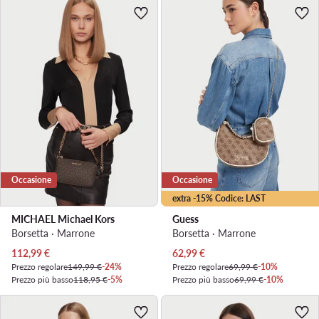
Occasione
Occasione
extra -15% Codice: LAST
MICHAEL Michael Kors
Guess
Borsetta · Marrone
Borsetta · Marrone
Prezzo attuale
Prezzo attuale
112,99
€
62,99
€
Prezzo regolare
149,99 €
-24%
Prezzo regolare
69,99 €
-10%
Prezzo più basso
118,95 €
-5%
Prezzo più basso
69,99 €
-10%