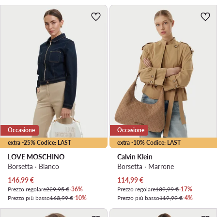
Occasione
Occasione
extra -25% Codice: LAST
extra -10% Codice: LAST
LOVE MOSCHINO
Calvin Klein
Borsetta · Bianco
Borsetta · Marrone
Prezzo attuale
Prezzo attuale
146,99
€
114,99
€
Prezzo regolare
229,95 €
-36%
Prezzo regolare
139,99 €
-17%
Prezzo più basso
163,99 €
-10%
Prezzo più basso
119,99 €
-4%