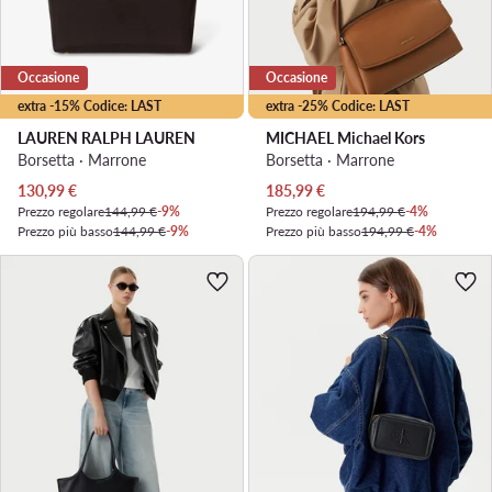
Occasione
Occasione
extra -15% Codice: LAST
extra -25% Codice: LAST
LAUREN RALPH LAUREN
MICHAEL Michael Kors
Borsetta · Marrone
Borsetta · Marrone
Prezzo attuale
Prezzo attuale
130,99
€
185,99
€
Prezzo regolare
144,99 €
-9%
Prezzo regolare
194,99 €
-4%
Prezzo più basso
144,99 €
-9%
Prezzo più basso
194,99 €
-4%