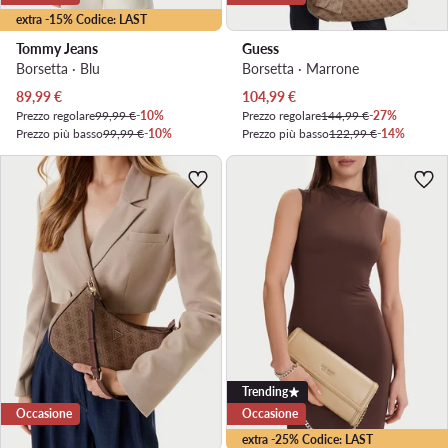
extra -15% Codice: LAST
Tommy Jeans
Guess
Borsetta · Blu
Borsetta · Marrone
Prezzo attuale
Prezzo attuale
89,99
€
104,99
€
Prezzo regolare
99,99 €
-10%
Prezzo regolare
144,99 €
-27%
Prezzo più basso
99,99 €
-10%
Prezzo più basso
122,99 €
-14%
Trending
Occasione
Occasione
extra -25% Codice: LAST