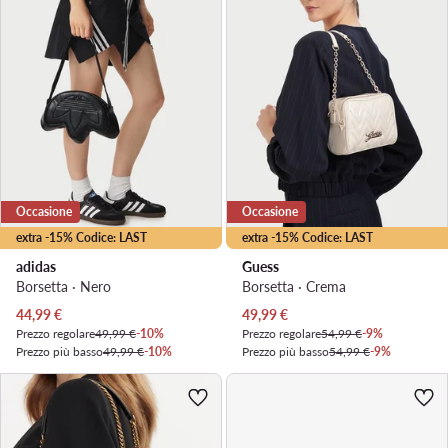
Occasione
Occasione
extra -15% Codice: LAST
extra -15% Codice: LAST
adidas
Guess
Borsetta · Nero
Borsetta · Crema
Prezzo attuale
Prezzo attuale
44,99
€
49,99
€
Prezzo regolare
49,99 €
-10%
Prezzo regolare
54,99 €
-9%
Prezzo più basso
49,99 €
-10%
Prezzo più basso
54,99 €
-9%