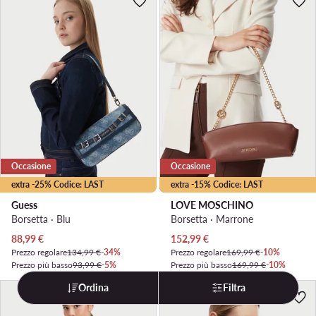
Occasione
Occasione
extra -25% Codice: LAST
extra -15% Codice: LAST
Guess
LOVE MOSCHINO
Borsetta · Blu
Borsetta · Marrone
Prezzo attuale
Prezzo attuale
88,99
€
152,99
€
Prezzo regolare
134,99 €
-34%
Prezzo regolare
169,99 €
-10%
Prezzo più basso
93,99 €
-5%
Prezzo più basso
169,99 €
-10%
Ordina
Filtra