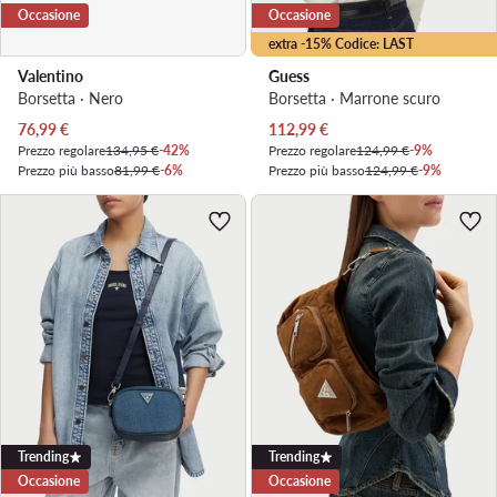
Occasione
Occasione
extra -15% Codice: LAST
Valentino
Guess
Borsetta · Nero
Borsetta · Marrone scuro
Prezzo attuale
Prezzo attuale
76,99
€
112,99
€
Prezzo regolare
134,95 €
-42%
Prezzo regolare
124,99 €
-9%
Prezzo più basso
81,99 €
-6%
Prezzo più basso
124,99 €
-9%
Trending
Trending
Occasione
Occasione