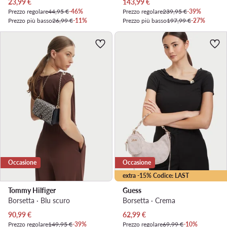
Prezzo attuale
Prezzo attuale
23,99
€
143,99
€
Prezzo regolare
44,95 €
-46%
Prezzo regolare
239,95 €
-39%
Prezzo più basso
26,99 €
-11%
Prezzo più basso
197,99 €
-27%
Occasione
Occasione
extra -15% Codice: LAST
Tommy Hilfiger
Guess
Borsetta · Blu scuro
Borsetta · Crema
Prezzo attuale
Prezzo attuale
90,99
€
62,99
€
Prezzo regolare
149,95 €
-39%
Prezzo regolare
69,99 €
-10%