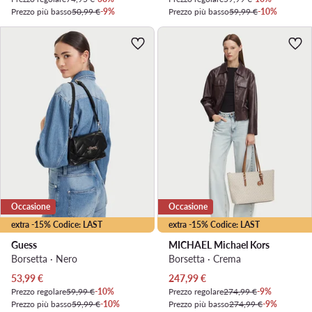
Prezzo più basso
50,99 €
-9%
Prezzo più basso
59,99 €
-10%
Occasione
Occasione
extra -15% Codice: LAST
extra -15% Codice: LAST
Guess
MICHAEL Michael Kors
Borsetta · Nero
Borsetta · Crema
Prezzo attuale
Prezzo attuale
53,99
€
247,99
€
Prezzo regolare
59,99 €
-10%
Prezzo regolare
274,99 €
-9%
Prezzo più basso
59,99 €
-10%
Prezzo più basso
274,99 €
-9%