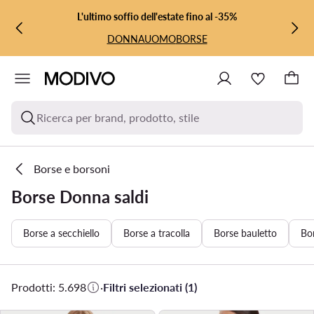
VAI AL CONTENUTO PRINCIPALE
VAI ALLA RICERCA
L'ultimo soffio dell'estate fino al -35%
DONNA
UOMO
BORSE
Ricerca per brand, prodotto, stile
Borse e borsoni
Borse Donna saldi
Borse a secchiello
Borse a tracolla
Borse bauletto
Bo
Prodotti: 5.698
·
Filtri selezionati (1)