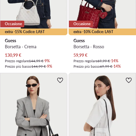
Occasione
Occasione
extra -15% Codice: LAST
extra -10% Codice: LAST
Guess
Guess
Borsetta · Crema
Borsetta · Rosso
Prezzo attuale
Prezzo attuale
130,99
€
59,99
€
Prezzo regolare
144,99 €
-9%
Prezzo regolare
69,99 €
-14%
Prezzo più basso
144,99 €
-9%
Prezzo più basso
69,99 €
-14%