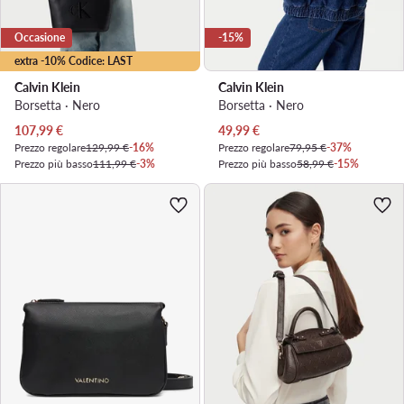
Occasione
-15%
extra -10% Codice: LAST
Calvin Klein
Calvin Klein
Borsetta · Nero
Borsetta · Nero
Prezzo attuale
Prezzo attuale
107,99
€
49,99
€
Prezzo regolare
129,99 €
-16%
Prezzo regolare
79,95 €
-37%
Prezzo più basso
111,99 €
-3%
Prezzo più basso
58,99 €
-15%