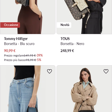
Occasione
Novità
Tommy Hilfiger
TOUS
Borsetta · Blu scuro
Borsetta · Nero
Prezzo attuale
90,99
€
248,99
€
Prezzo regolare
149,95 €
-39%
Prezzo più basso
95,99 €
-5%