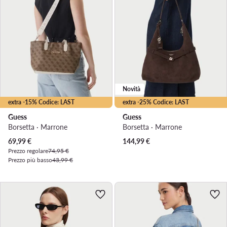
Novità
extra -15% Codice: LAST
extra -25% Codice: LAST
Guess
Guess
Borsetta · Marrone
Borsetta · Marrone
Prezzo attuale
69,99
€
144,99
€
Prezzo regolare
74,95 €
Prezzo più basso
43,99 €