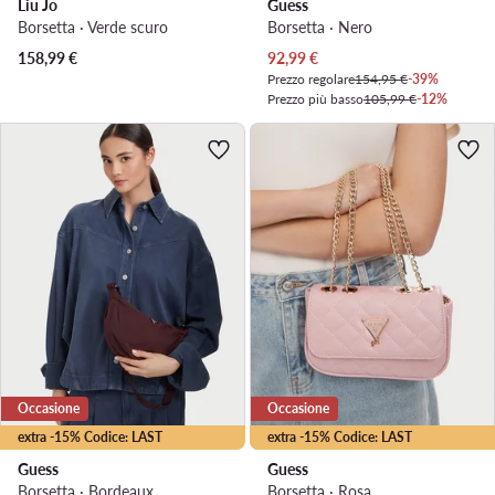
Liu Jo
Guess
Borsetta · Verde scuro
Borsetta · Nero
Prezzo attuale
158,99
€
92,99
€
Prezzo regolare
154,95 €
-39%
Prezzo più basso
105,99 €
-12%
Occasione
Occasione
extra -15% Codice: LAST
extra -15% Codice: LAST
Guess
Guess
Borsetta · Bordeaux
Borsetta · Rosa