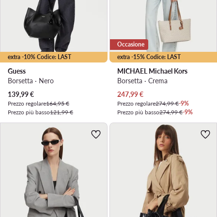
Occasione
extra -10% Codice: LAST
extra -15% Codice: LAST
Guess
MICHAEL Michael Kors
Borsetta · Nero
Borsetta · Crema
Prezzo attuale
Prezzo attuale
139,99
€
247,99
€
Prezzo regolare
164,95 €
Prezzo regolare
274,99 €
-9%
Prezzo più basso
121,99 €
Prezzo più basso
274,99 €
-9%