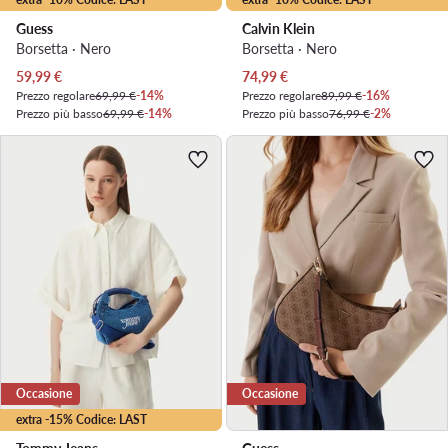
Guess
Calvin Klein
Borsetta · Nero
Borsetta · Nero
Prezzo attuale
Prezzo attuale
59,99
€
74,99
€
Prezzo regolare
69,99 €
-14%
Prezzo regolare
89,99 €
-16%
Prezzo più basso
69,99 €
-14%
Prezzo più basso
76,99 €
-2%
Occasione
Occasione
extra -15% Codice: LAST