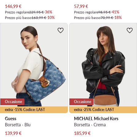
Prezzo attuale
Prezzo attuale
146,99
€
57,99
€
Prezzo regolare
229,95 €
-36%
Prezzo regolare
98,95 €
-41%
Prezzo più basso
163,99 €
-10%
Prezzo più basso
70,99 €
-18%
Occasione
Occasione
extra -15% Codice: LAST
extra -25% Codice: LAST
Guess
MICHAEL Michael Kors
Borsetta · Blu
Borsetta · Crema
Prezzo attuale
Prezzo attuale
139,99
€
185,99
€