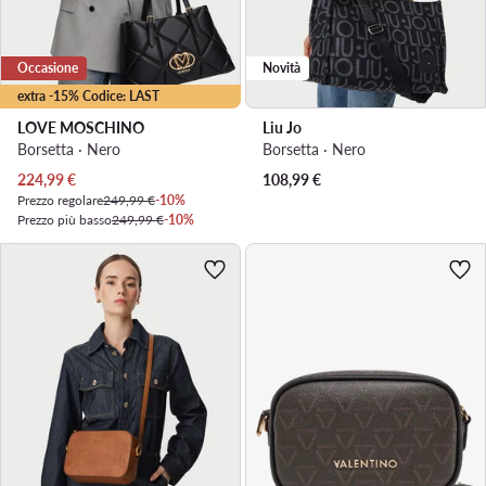
Occasione
Novità
extra -15% Codice: LAST
LOVE MOSCHINO
Liu Jo
Borsetta · Nero
Borsetta · Nero
Prezzo attuale
224,99
€
108,99
€
Prezzo regolare
249,99 €
-10%
Prezzo più basso
249,99 €
-10%