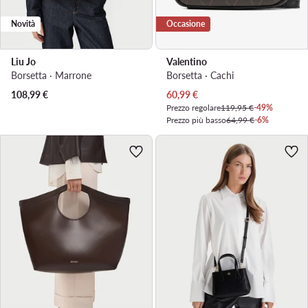
Novità
Occasione
Liu Jo
Valentino
Borsetta · Marrone
Borsetta · Cachi
Prezzo attuale
108,99
€
60,99
€
Prezzo regolare
119,95 €
-49%
Prezzo più basso
64,99 €
-6%