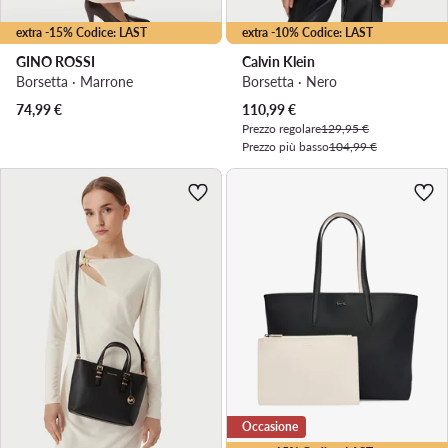
extra -15% Codice: LAST
extra -10% Codice: LAST
GINO ROSSI
Calvin Klein
Borsetta · Marrone
Borsetta · Nero
Prezzo attuale
74,99
€
110,99
€
Prezzo regolare
129,95 €
Prezzo più basso
104,99 €
Occasione