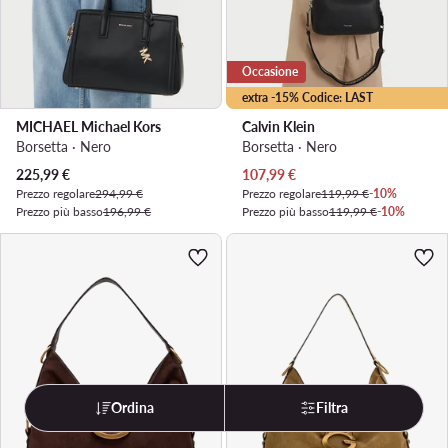
Occasione
extra -15% Codice: LAST
MICHAEL Michael Kors
Calvin Klein
Borsetta · Nero
Borsetta · Nero
Prezzo attuale
Prezzo attuale
225,99
€
107,99
€
Prezzo regolare
294,99 €
Prezzo regolare
119,99 €
-10%
Prezzo più basso
196,99 €
Prezzo più basso
119,99 €
-10%
Ordina
Filtra