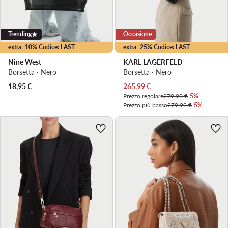
Trending
Occasione
extra -10% Codice: LAST
extra -25% Codice: LAST
Nine West
KARL LAGERFELD
Borsetta · Nero
Borsetta · Nero
Prezzo attuale
18,95
€
265,99
€
Prezzo regolare
279,99 €
-5%
Prezzo più basso
279,99 €
-5%