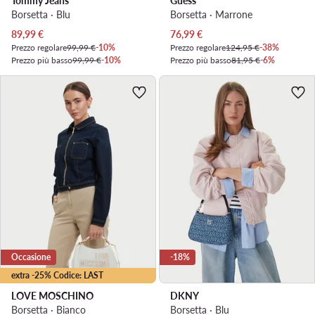
Tommy Jeans
Guess
Borsetta · Blu
Borsetta · Marrone
Prezzo attuale
Prezzo attuale
89,99
€
76,99
€
Prezzo regolare
99,99 €
-10%
Prezzo regolare
124,95 €
-38%
Prezzo più basso
99,99 €
-10%
Prezzo più basso
81,95 €
-6%
Occasione
-18%
extra -25% Codice: LAST
LOVE MOSCHINO
DKNY
Borsetta · Bianco
Borsetta · Blu