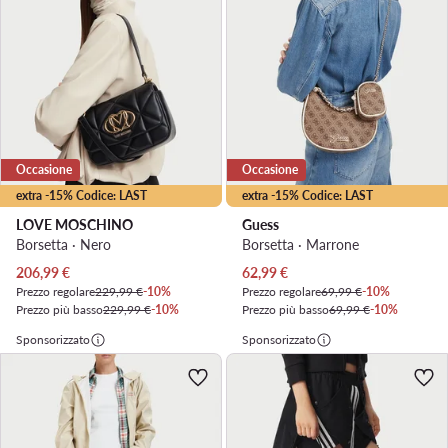
Occasione
Occasione
extra -15% Codice: LAST
extra -15% Codice: LAST
LOVE MOSCHINO
Guess
Borsetta · Nero
Borsetta · Marrone
Prezzo attuale
Prezzo attuale
206,99
€
62,99
€
Prezzo regolare
229,99 €
-10%
Prezzo regolare
69,99 €
-10%
Prezzo più basso
229,99 €
-10%
Prezzo più basso
69,99 €
-10%
Sponsorizzato
Sponsorizzato