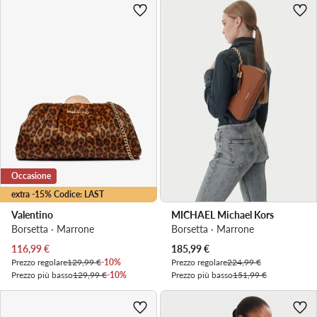
Occasione
extra -15% Codice: LAST
Valentino
MICHAEL Michael Kors
Borsetta · Marrone
Borsetta · Marrone
Prezzo attuale
Prezzo attuale
116,99
€
185,99
€
Prezzo regolare
129,99 €
-10%
Prezzo regolare
224,99 €
Prezzo più basso
129,99 €
-10%
Prezzo più basso
151,99 €