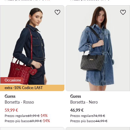
Occasione
extra -10% Codice: LAST
Guess
Guess
Borsetta · Rosso
Borsetta · Nero
Prezzo attuale
Prezzo attuale
59,99
€
46,99
€
Prezzo regolare
69,99 €
-14%
Prezzo regolare
74,95 €
Prezzo più basso
69,99 €
-14%
Prezzo più basso
44,99 €