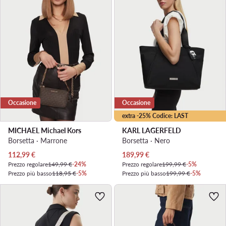
Occasione
Occasione
extra -25% Codice: LAST
MICHAEL Michael Kors
KARL LAGERFELD
Borsetta · Marrone
Borsetta · Nero
Prezzo attuale
Prezzo attuale
112,99
€
189,99
€
Prezzo regolare
149,99 €
-24%
Prezzo regolare
199,99 €
-5%
Prezzo più basso
118,95 €
-5%
Prezzo più basso
199,99 €
-5%