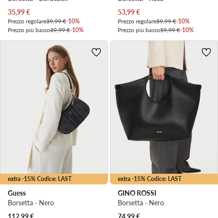
Prezzo attuale
Prezzo attuale
35,99
€
53,99
€
Prezzo regolare
39,99 €
-10%
Prezzo regolare
59,99 €
-10%
Prezzo più basso
39,99 €
-10%
Prezzo più basso
59,99 €
-10%
extra -15% Codice: LAST
extra -15% Codice: LAST
Guess
GINO ROSSI
Borsetta · Nero
Borsetta · Nero
Prezzo attuale
112,99
€
74,99
€