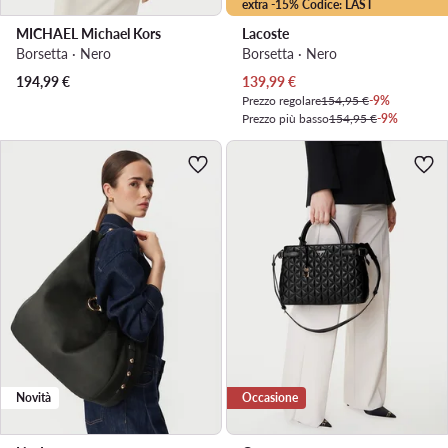
extra -15% Codice: LAST
MICHAEL Michael Kors
Lacoste
Borsetta · Nero
Borsetta · Nero
Prezzo attuale
194,99
€
139,99
€
Prezzo regolare
154,95 €
-9%
Prezzo più basso
154,95 €
-9%
Novità
Occasione