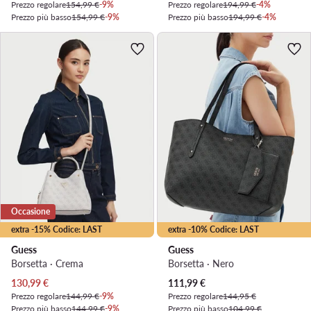
Prezzo regolare
154,99 €
-9%
Prezzo regolare
194,99 €
-4%
Prezzo più basso
154,99 €
-9%
Prezzo più basso
194,99 €
-4%
Occasione
extra -15% Codice: LAST
extra -10% Codice: LAST
Guess
Guess
Borsetta · Crema
Borsetta · Nero
Prezzo attuale
Prezzo attuale
130,99
€
111,99
€
Prezzo regolare
144,99 €
-9%
Prezzo regolare
144,95 €
Prezzo più basso
144,99 €
-9%
Prezzo più basso
104,99 €