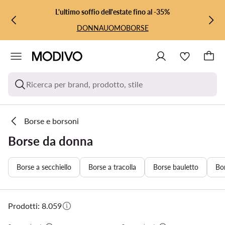
VAI AL CONTENUTO PRINCIPALE
VAI ALLA RICERCA
L'ultimo soffio dell'estate fino al -35%
DONNA
UOMO
BORSE
Ricerca per brand, prodotto, stile
Borse e borsoni
Borse da donna
Borse a secchiello
Borse a tracolla
Borse bauletto
Bo
Prodotti: 8.059