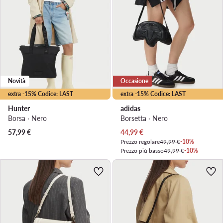
Novità
Occasione
extra -15% Codice: LAST
extra -15% Codice: LAST
Hunter
adidas
Borsa · Nero
Borsetta · Nero
Prezzo attuale
57,99
€
44,99
€
Prezzo regolare
49,99 €
-10%
Prezzo più basso
49,99 €
-10%