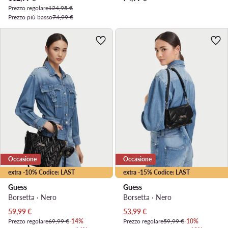
Prezzo regolare
124,95 €
Prezzo più basso
74,99 €
Occasione
Occasione
extra -10% Codice: LAST
extra -15% Codice: LAST
Guess
Guess
Borsetta · Nero
Borsetta · Nero
Prezzo attuale
Prezzo attuale
59,99
€
53,99
€
Prezzo regolare
69,99 €
-14%
Prezzo regolare
59,99 €
-10%