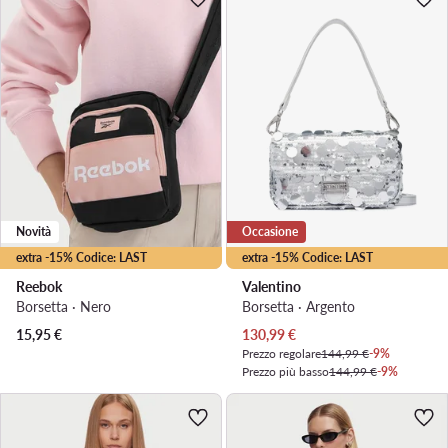
Novità
Occasione
extra -15% Codice: LAST
extra -15% Codice: LAST
Reebok
Valentino
Borsetta · Nero
Borsetta · Argento
Prezzo attuale
15,95
€
130,99
€
Prezzo regolare
144,99 €
-9%
Prezzo più basso
144,99 €
-9%