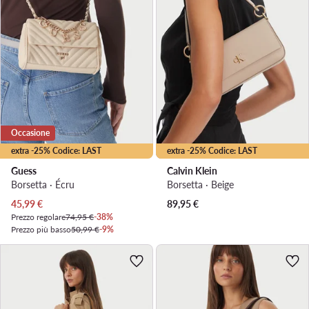
Occasione
extra -25% Codice: LAST
extra -25% Codice: LAST
Guess
Calvin Klein
Borsetta · Écru
Borsetta · Beige
Prezzo attuale
45,99
€
89,95
€
Prezzo regolare
74,95 €
-38%
Prezzo più basso
50,99 €
-9%