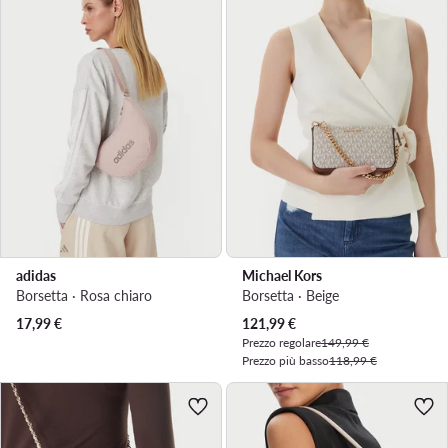
adidas
Michael Kors
Borsetta · Rosa chiaro
Borsetta · Beige
Prezzo attuale
17,99
€
121,99
€
Prezzo regolare
149,99 €
Prezzo più basso
118,99 €