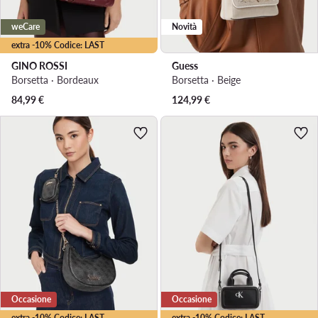
weCare
Novità
extra -10% Codice: LAST
GINO ROSSI
Guess
Borsetta · Bordeaux
Borsetta · Beige
84,99
€
124,99
€
Occasione
Occasione
extra -10% Codice: LAST
extra -10% Codice: LAST