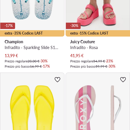
-17%
-30%
extra -35% Codice: LAST
extra -15% Codice: LAST
Champion
Juicy Couture
Infradito · Sparkling Slide S11688-CHA-WW010 · Blu
Infradito · Rosa
Prezzo attuale
Prezzo attuale
13,99
€
41,95
€
Prezzo regolare
20,00 €
-30%
Prezzo regolare
54,99 €
-23%
Prezzo più basso
16,99 €
-17%
Prezzo più basso
59,99 €
-30%