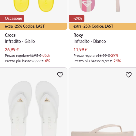
Occasione
-24%
extra -25% Codice: LAST
extra -25% Codice: LAST
Crocs
Roxy
Infradito · Giallo
Infradito · Bianco
Prezzo attuale
Prezzo attuale
26,99
€
11,99
€
Prezzo regolare
41,95 €
-35%
Prezzo regolare
16,99 €
-29%
Prezzo più basso
28,99 €
-6%
Prezzo più basso
15,95 €
-24%