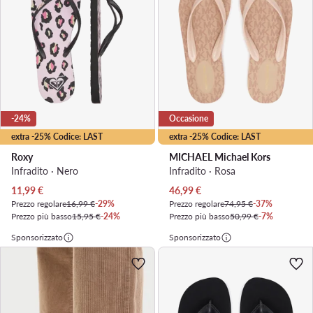
-24%
Occasione
extra -25% Codice: LAST
extra -25% Codice: LAST
Roxy
MICHAEL Michael Kors
Infradito · Nero
Infradito · Rosa
Prezzo attuale
Prezzo attuale
11,99
€
46,99
€
Prezzo regolare
16,99 €
-29%
Prezzo regolare
74,95 €
-37%
Prezzo più basso
15,95 €
-24%
Prezzo più basso
50,99 €
-7%
Sponsorizzato
Sponsorizzato