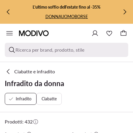
VAI AL CONTENUTO PRINCIPALE
VAI ALLA RICERCA
L'ultimo soffio dell'estate fino al -35%
DONNA
UOMO
BORSE
Ricerca per brand, prodotto, stile
Ciabatte e infradito
Infradito da donna
Infradito
Ciabatte
Prodotti: 432