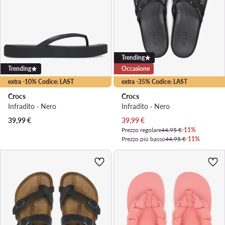
Trending
Trending
Occasione
extra -10% Codice: LAST
extra -35% Codice: LAST
Crocs
Crocs
Infradito · Nero
Infradito · Nero
Prezzo attuale
39,99
€
39,99
€
Prezzo regolare
44,95 €
-11%
Prezzo più basso
44,95 €
-11%