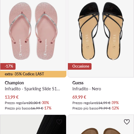
-17%
Occasione
extra -35% Codice: LAST
Champion
Guess
Infradito · Sparkling Slide S11688-CHA-PS018 · Rosa
Infradito · Nero
Prezzo attuale
Prezzo attuale
13,99
€
69,99
€
Prezzo regolare
20,00 €
-30%
Prezzo regolare
114,99 €
-39%
Prezzo più basso
16,99 €
-17%
Prezzo più basso
79,99 €
-12%