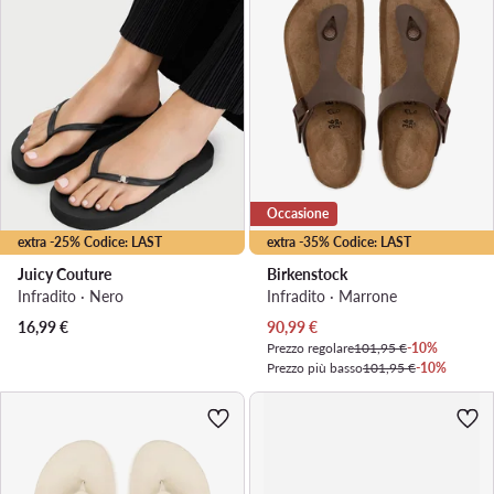
Occasione
extra -25% Codice: LAST
extra -35% Codice: LAST
Juicy Couture
Birkenstock
Infradito · Nero
Infradito · Marrone
Prezzo attuale
16,99
€
90,99
€
Prezzo regolare
101,95 €
-10%
Prezzo più basso
101,95 €
-10%