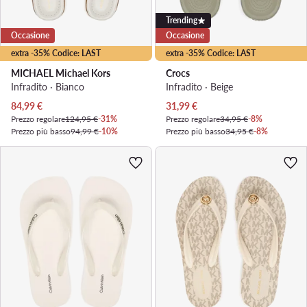
Trending
Occasione
Occasione
extra -35% Codice: LAST
extra -35% Codice: LAST
MICHAEL Michael Kors
Crocs
Infradito · Bianco
Infradito · Beige
Prezzo attuale
Prezzo attuale
84,99
€
31,99
€
Prezzo regolare
124,95 €
-31%
Prezzo regolare
34,95 €
-8%
Prezzo più basso
94,99 €
-10%
Prezzo più basso
34,95 €
-8%