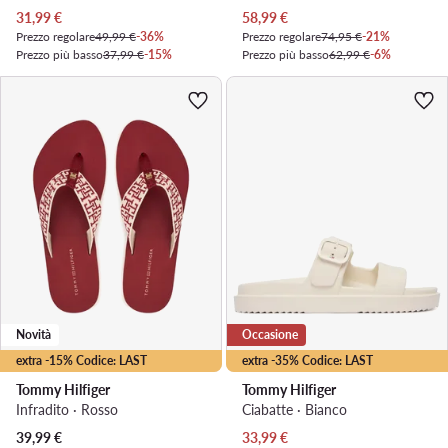
Prezzo attuale
Prezzo attuale
31,99
€
58,99
€
Prezzo regolare
49,99 €
-36%
Prezzo regolare
74,95 €
-21%
Prezzo più basso
37,99 €
-15%
Prezzo più basso
62,99 €
-6%
Novità
Occasione
extra -15% Codice: LAST
extra -35% Codice: LAST
Tommy Hilfiger
Tommy Hilfiger
Infradito · Rosso
Ciabatte · Bianco
Prezzo attuale
39,99
€
33,99
€