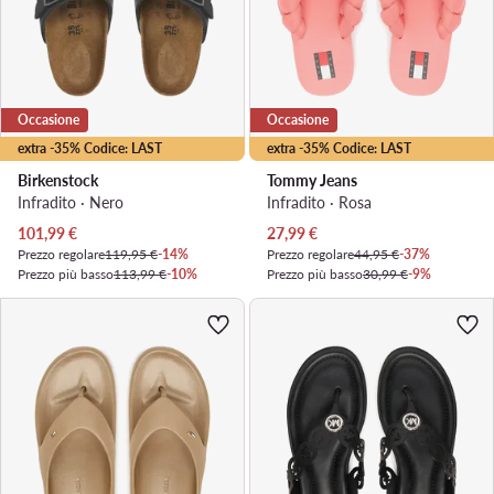
Occasione
Occasione
extra -35% Codice: LAST
extra -35% Codice: LAST
Birkenstock
Tommy Jeans
Infradito · Nero
Infradito · Rosa
Prezzo attuale
Prezzo attuale
101,99
€
27,99
€
Prezzo regolare
119,95 €
-14%
Prezzo regolare
44,95 €
-37%
Prezzo più basso
113,99 €
-10%
Prezzo più basso
30,99 €
-9%