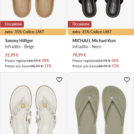
Occasione
Occasione
extra -35% Codice: LAST
extra -25% Codice: LAST
Tommy Hilfiger
MICHAEL Michael Kors
Infradito · Beige
Infradito · Nero
Prezzo attuale
Prezzo attuale
31,99
€
78,99
€
Prezzo regolare
44,95 €
-28%
Prezzo regolare
124,95 €
-36%
Prezzo più basso
35,99 €
-11%
Prezzo più basso
88,99 €
-11%