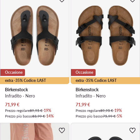
Occasione
Occasione
extra -35% Codice: LAST
extra -35% Codice: LAST
Birkenstock
Birkenstock
Infradito · Nero
Infradito · Nero
Prezzo attuale
Prezzo attuale
71,99
€
71,99
€
Prezzo regolare
89,95 €
-19%
Prezzo regolare
89,95 €
-19%
Prezzo più basso
83,99 €
-14%
Prezzo più basso
75,99 €
-5%