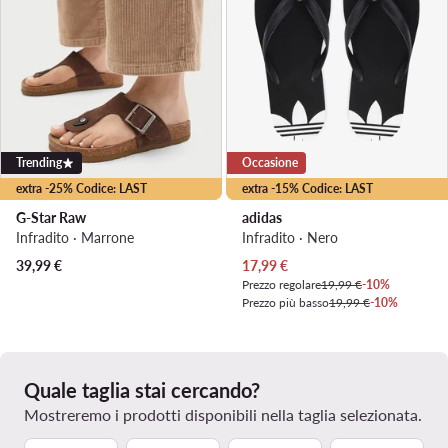
Trending
Occasione
extra -25% Codice: LAST
extra -15% Codice: LAST
G-Star Raw
adidas
Infradito · Marrone
Infradito · Nero
Prezzo attuale
39,99
€
17,99
€
Prezzo regolare
19,99 €
-10%
Prezzo più basso
19,99 €
-10%
Quale taglia stai cercando?
Mostreremo i prodotti disponibili nella taglia selezionata.