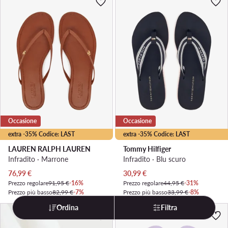
Occasione
Occasione
extra -35% Codice: LAST
extra -35% Codice: LAST
LAUREN RALPH LAUREN
Tommy Hilfiger
Infradito · Marrone
Infradito · Blu scuro
Prezzo attuale
Prezzo attuale
76,99
€
30,99
€
Prezzo regolare
91,95 €
-16%
Prezzo regolare
44,95 €
-31%
Prezzo più basso
82,99 €
-7%
Prezzo più basso
33,99 €
-8%
Ordina
Filtra