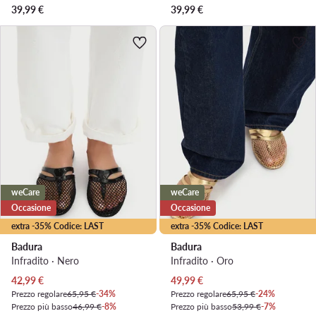
39,99
€
39,99
€
weCare
weCare
Occasione
Occasione
extra -35% Codice: LAST
extra -35% Codice: LAST
Badura
Badura
Infradito · Nero
Infradito · Oro
Prezzo attuale
Prezzo attuale
42,99
€
49,99
€
Prezzo regolare
65,95 €
-34%
Prezzo regolare
65,95 €
-24%
Prezzo più basso
46,99 €
-8%
Prezzo più basso
53,99 €
-7%