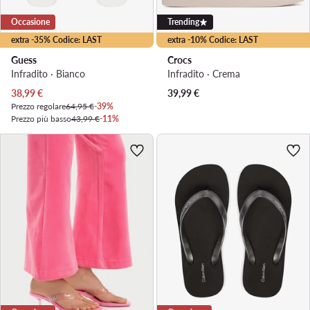
Occasione
Trending
extra -35% Codice: LAST
extra -10% Codice: LAST
Guess
Crocs
Infradito · Bianco
Infradito · Crema
Prezzo attuale
38,99
€
39,99
€
Prezzo regolare
64,95 €
-39%
Prezzo più basso
43,99 €
-11%