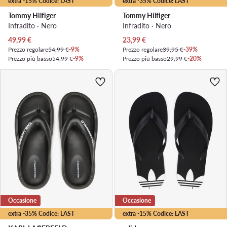
extra -15% Codice: LAST
extra -35% Codice: LAST
Tommy Hilfiger
Tommy Hilfiger
Infradito · Nero
Infradito · Nero
Prezzo attuale
Prezzo attuale
49,99
€
23,99
€
Prezzo regolare
54,99 €
-9%
Prezzo regolare
39,95 €
-39%
Prezzo più basso
54,99 €
-9%
Prezzo più basso
29,99 €
-20%
Occasione
Occasione
extra -35% Codice: LAST
extra -15% Codice: LAST