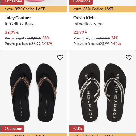
Occasione
Occasione
extra -35% Codice: LAST
extra -35% Codice: LAST
Juicy Couture
Calvin Klein
Infradito · Rosa
Infradito · Nero
Prezzo attuale
Prezzo attuale
32,99
€
22,99
€
Prezzo regolare
53,95 €
-38%
Prezzo regolare
34,95 €
-34%
Prezzo più basso
36,99 €
-10%
Prezzo più basso
25,99 €
-11%
Occasione
-20%