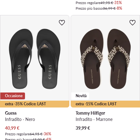
Prezzo regolare
49,95 €
-31%
Prezzo più basso
36,99 €
-8%
Occasione
Novità
extra -35% Codice: LAST
extra -15% Codice: LAST
Guess
Tommy Hilfiger
Infradito · Nero
Infradito · Marrone
Prezzo attuale
40,99
€
39,99
€
Prezzo regolare
64,95 €
-36%
Prezzo più basso
43,99 €
-6%