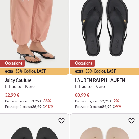
Occasione
Occasione
extra -35% Codice: LAST
extra -35% Codice: LAST
Juicy Couture
LAUREN RALPH LAUREN
Infradito · Nero
Infradito · Nero
Prezzo attuale
Prezzo attuale
32,99
€
80,99
€
Prezzo regolare
53,95 €
-38%
Prezzo regolare
89,95 €
-9%
Prezzo più basso
36,99 €
-10%
Prezzo più basso
89,95 €
-9%