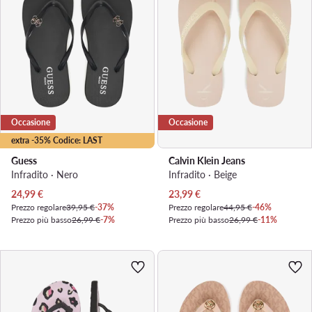
Occasione
Occasione
extra -35% Codice: LAST
Guess
Calvin Klein Jeans
Infradito · Nero
Infradito · Beige
Prezzo attuale
Prezzo attuale
24,99
€
23,99
€
Prezzo regolare
39,95 €
-37%
Prezzo regolare
44,95 €
-46%
Prezzo più basso
26,99 €
-7%
Prezzo più basso
26,99 €
-11%