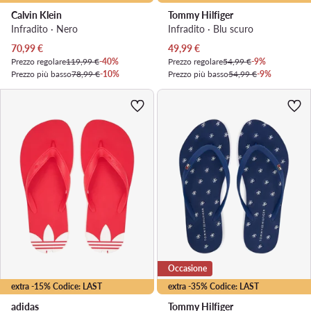
Calvin Klein
Tommy Hilfiger
Infradito · Nero
Infradito · Blu scuro
Prezzo attuale
Prezzo attuale
70,99
€
49,99
€
Prezzo regolare
119,99 €
-40%
Prezzo regolare
54,99 €
-9%
Prezzo più basso
78,99 €
-10%
Prezzo più basso
54,99 €
-9%
Occasione
extra -15% Codice: LAST
extra -35% Codice: LAST
adidas
Tommy Hilfiger