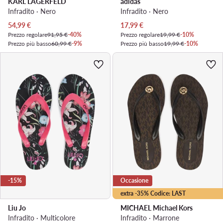
KARL LAGERFELD
adidas
Infradito · Nero
Infradito · Nero
Prezzo attuale
Prezzo attuale
54,99
€
17,99
€
Prezzo regolare
91,95 €
-40%
Prezzo regolare
19,99 €
-10%
Prezzo più basso
60,99 €
-9%
Prezzo più basso
19,99 €
-10%
-15%
Occasione
extra -35% Codice: LAST
Liu Jo
MICHAEL Michael Kors
Infradito · Multicolore
Infradito · Marrone