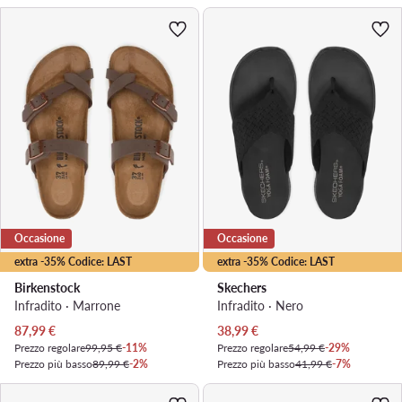
Occasione
Occasione
extra -35% Codice: LAST
extra -35% Codice: LAST
Birkenstock
Skechers
Infradito · Marrone
Infradito · Nero
Prezzo attuale
Prezzo attuale
87,99
€
38,99
€
Prezzo regolare
99,95 €
-11%
Prezzo regolare
54,99 €
-29%
Prezzo più basso
89,99 €
-2%
Prezzo più basso
41,99 €
-7%