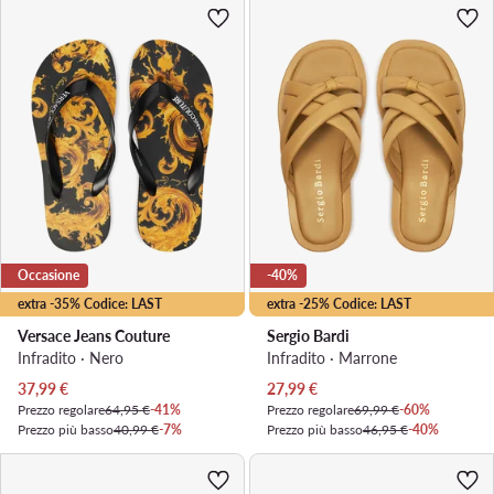
Occasione
-40%
extra -35% Codice: LAST
extra -25% Codice: LAST
Versace Jeans Couture
Sergio Bardi
Infradito · Nero
Infradito · Marrone
Prezzo attuale
Prezzo attuale
37,99
€
27,99
€
Prezzo regolare
64,95 €
-41%
Prezzo regolare
69,99 €
-60%
Prezzo più basso
40,99 €
-7%
Prezzo più basso
46,95 €
-40%