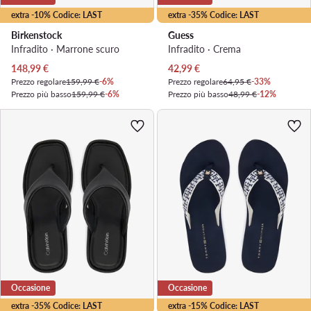
extra -10% Codice: LAST
extra -35% Codice: LAST
Birkenstock
Guess
Infradito · Marrone scuro
Infradito · Crema
Prezzo attuale
Prezzo attuale
148,99
€
42,99
€
Prezzo regolare
159,99 €
-6%
Prezzo regolare
64,95 €
-33%
Prezzo più basso
159,99 €
-6%
Prezzo più basso
48,99 €
-12%
Occasione
Occasione
extra -35% Codice: LAST
extra -15% Codice: LAST