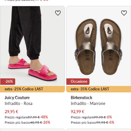
-26%
Occasione
extra -25% Codice: LAST
extra -35% Codice: LAST
Juicy Couture
Birkenstock
Infradito · Rosa
Infradito · Marrone
Prezzo attuale
Prezzo attuale
29,95
€
92,99
€
Prezzo regolare
57,99 €
-48%
Prezzo regolare
99,95 €
-6%
Prezzo più basso
40,95 €
-26%
Prezzo più basso
99,95 €
-6%