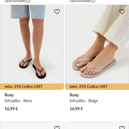
Sponsorizzato
Sponsorizzato
extra -25% Codice: LAST
extra -25% Codice: LAST
Roxy
Roxy
Infradito · Nero
Infradito · Beige
16,99
€
16,99
€