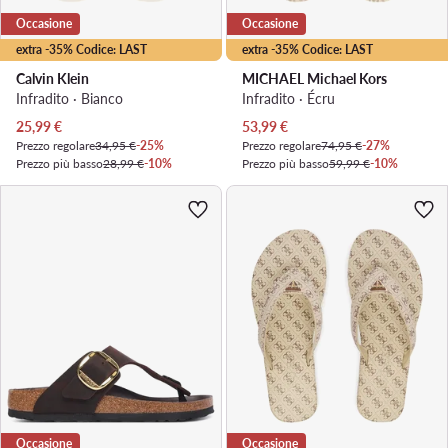
Occasione
Occasione
extra -35% Codice: LAST
extra -35% Codice: LAST
Calvin Klein
MICHAEL Michael Kors
Infradito · Bianco
Infradito · Écru
Prezzo attuale
Prezzo attuale
25,99
€
53,99
€
Prezzo regolare
34,95 €
-25%
Prezzo regolare
74,95 €
-27%
Prezzo più basso
28,99 €
-10%
Prezzo più basso
59,99 €
-10%
Occasione
Occasione