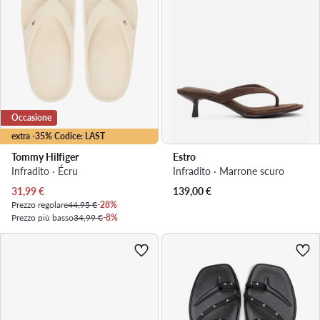
Occasione
extra -35% Codice: LAST
Tommy Hilfiger
Estro
Infradito · Écru
Infradito · Marrone scuro
Prezzo attuale
31,99
€
139,00
€
Prezzo regolare
44,95 €
-28%
Prezzo più basso
34,99 €
-8%