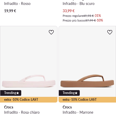
Infradito · Rosso
Infradito · Blu scuro
Prezzo attuale
19,99
€
33,99
€
Prezzo regolare
49,95 €
-31%
Prezzo più basso
37,99 €
-10%
Trending
Trending
extra -10% Codice: LAST
extra -10% Codice: LAST
Crocs
Crocs
Infradito · Rosa chiaro
Infradito · Marrone