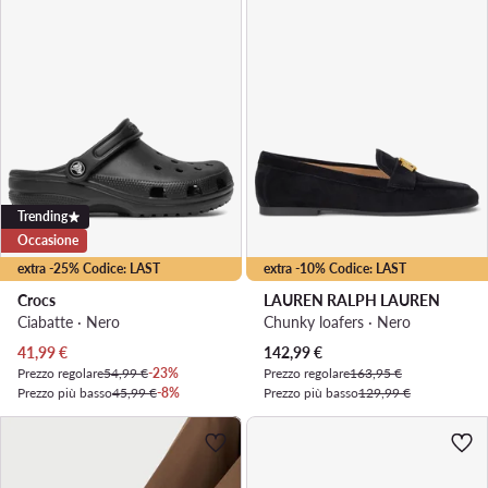
Trending
Occasione
extra -25% Codice: LAST
extra -10% Codice: LAST
Crocs
LAUREN RALPH LAUREN
Ciabatte · Nero
Chunky loafers · Nero
Prezzo attuale
Prezzo attuale
41,99
€
142,99
€
Prezzo regolare
54,99 €
-23%
Prezzo regolare
163,95 €
Prezzo più basso
45,99 €
-8%
Prezzo più basso
129,99 €