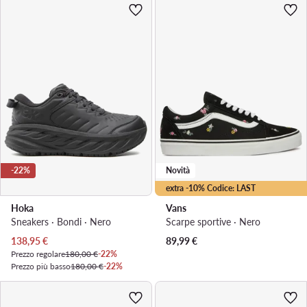
-22%
Novità
extra -10% Codice: LAST
Hoka
Vans
Sneakers · Bondi · Nero
Scarpe sportive · Nero
Prezzo attuale
138,95
€
89,99
€
Prezzo regolare
180,00 €
-22%
Prezzo più basso
180,00 €
-22%