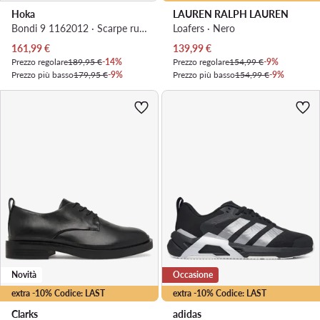
Hoka
LAUREN RALPH LAUREN
Bondi 9 1162012 · Scarpe running
Loafers · Nero
Prezzo attuale
Prezzo attuale
161,99
€
139,99
€
Prezzo regolare
189,95 €
-14%
Prezzo regolare
154,99 €
-9%
Prezzo più basso
179,95 €
-9%
Prezzo più basso
154,99 €
-9%
Novità
Occasione
extra -10% Codice: LAST
extra -10% Codice: LAST
Clarks
adidas