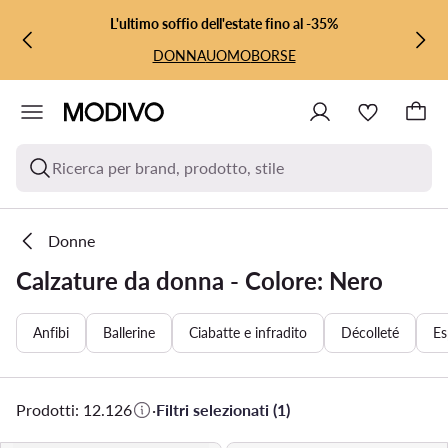
VAI AL CONTENUTO PRINCIPALE
VAI ALLA RICERCA
L'ultimo soffio dell'estate fino al -35%
DONNA
UOMO
BORSE
Ricerca per brand, prodotto, stile
Donne
Calzature da donna - Colore: Nero
Anfibi
Ballerine
Ciabatte e infradito
Décolleté
Es
Prodotti: 12.126
·
Filtri selezionati (1)