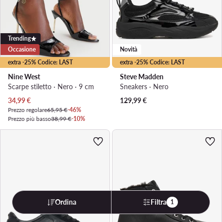
Trending
Occasione
Novità
extra -25% Codice: LAST
extra -25% Codice: LAST
Nine West
Steve Madden
Scarpe stiletto · Nero · 9 cm
Sneakers · Nero
Prezzo attuale
34,99
€
129,99
€
Prezzo regolare
65,95 €
-46%
Prezzo più basso
38,99 €
-10%
Ordina
Filtra
1