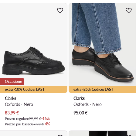
Occasione
extra -10% Codice: LAST
extra -25% Codice: LAST
Clarks
Clarks
Oxfords · Nero
Oxfords · Nero
Prezzo attuale
83,99
€
95,00
€
Prezzo regolare
99,99 €
-16%
Prezzo più basso
87,99 €
-4%