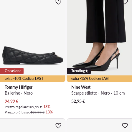
Occasione
Trending
extra -10% Codice: LAST
extra -15% Codice: LAST
Tommy Hilfiger
Nine West
Ballerine · Nero
Scarpe stiletto · Nero · 10 cm
Prezzo attuale
94,99
€
52,95
€
Prezzo regolare
109,99 €
-13%
Prezzo più basso
109,99 €
-13%