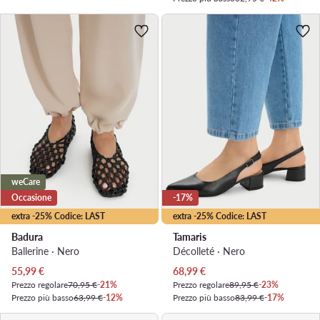
weCare
Occasione
-17%
extra -25% Codice: LAST
extra -25% Codice: LAST
Badura
Tamaris
Ballerine · Nero
Décolleté · Nero
Prezzo attuale
Prezzo attuale
55,99
€
68,99
€
Prezzo regolare
70,95 €
-21%
Prezzo regolare
89,95 €
-23%
Prezzo più basso
63,99 €
-12%
Prezzo più basso
83,99 €
-17%