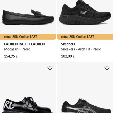
extra -25% Codice: LAST
extra -25% Codice: LAST
LAUREN RALPH LAUREN
Skechers
Mocassini · Nero
Sneakers · Arch Fit · Nero
154,95
€
102,00
€