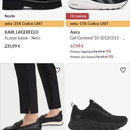
Novità
Occasione
extra -25% Codice: LAST
extra -15% Codice: LAST
KARL LAGERFELD
Asics
Scarpe basse · Nero
Gel-Contend 10 1012C013 · Scarpe running
Prezzo attuale
235,99
€
67,99
€
Prezzo regolare
74,99 €
-9%
Prezzo più basso
74,99 €
-9%