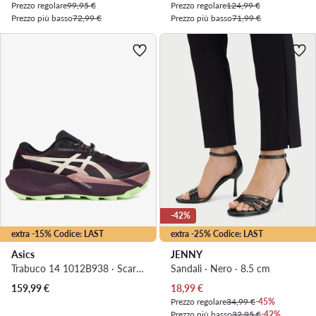
Prezzo regolare
99,95 €
Prezzo regolare
124,99 €
Prezzo più basso
72,99 €
Prezzo più basso
71,99 €
-42%
extra -15% Codice: LAST
extra -25% Codice: LAST
Asics
JENNY
Trabuco 14 1012B938 · Scarpe running
Sandali · Nero · 8.5 cm
Prezzo attuale
159,99
€
18,99
€
Prezzo regolare
34,99 €
-45%
Prezzo più basso
32,95 €
-42%