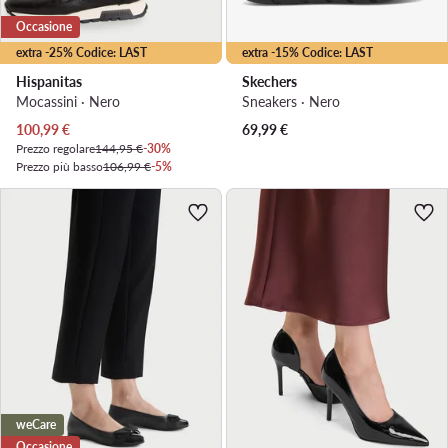
Occasione
extra -25% Codice: LAST
extra -15% Codice: LAST
Hispanitas
Skechers
Mocassini · Nero
Sneakers · Nero
Prezzo attuale
100,99
€
69,99
€
Prezzo regolare
144,95 €
-30%
Prezzo più basso
106,99 €
-5%
weCare
Occasione