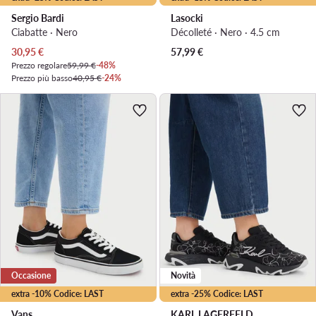
Sergio Bardi
Lasocki
Ciabatte · Nero
Décolleté · Nero · 4.5 cm
Prezzo attuale
30,95
€
57,99
€
Prezzo regolare
59,99 €
-48%
Prezzo più basso
40,95 €
-24%
Occasione
Novità
extra -10% Codice: LAST
extra -25% Codice: LAST
Vans
KARL LAGERFELD