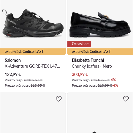
Occasione
extra -25% Codice: LAST
extra -25% Codice: LAST
Salomon
Elisabetta Franchi
X-Adventure GORE-TEX L47321800 · Scarpe running
Chunky loafers · Nero
Prezzo attuale
Prezzo attuale
132,99
€
200,99
€
Prezzo regolare
139,95 €
Prezzo regolare
210,99 €
-4%
Prezzo più basso
113,95 €
Prezzo più basso
210,99 €
-4%