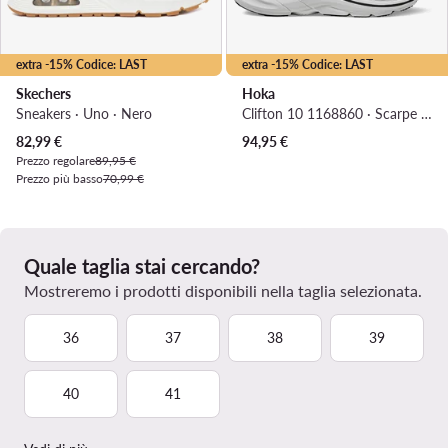
extra -15% Codice: LAST
extra -15% Codice: LAST
Skechers
Hoka
Sneakers · Uno · Nero
Clifton 10 1168860 · Scarpe running
Prezzo attuale
82,99
€
94,95
€
Prezzo regolare
89,95 €
Prezzo più basso
70,99 €
Quale taglia stai cercando?
Mostreremo i prodotti disponibili nella taglia selezionata.
36
37
38
39
40
41