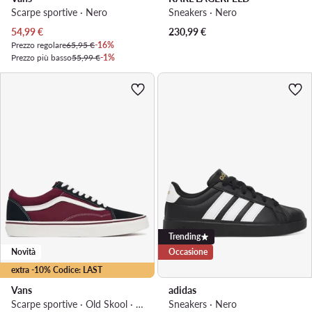
Scarpe sportive · Nero
Sneakers · Nero
Prezzo attuale
54,99
€
230,99
€
Prezzo regolare
65,95 €
-16%
Prezzo più basso
55,99 €
-1%
Trending
Novità
Occasione
extra -10% Codice: LAST
Vans
adidas
Scarpe sportive · Old Skool · Bordeaux
Sneakers · Nero