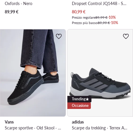
Oxfords · Nero
Dropset Control JQ1448 · Scarpe da palestra
Prezzo attuale
89,99
€
80,99
€
Prezzo regolare
89,99 €
-10%
Prezzo più basso
89,99 €
-10%
Trending
Occasione
Vans
adidas
Scarpe sportive · Old Skool · Nero
Scarpe da trekking · Terrex Ax4r IF6525 · Nero