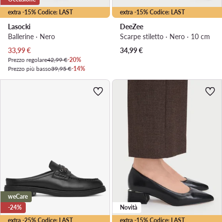
extra -15% Codice: LAST
extra -15% Codice: LAST
Lasocki
DeeZee
Ballerine · Nero
Scarpe stiletto · Nero · 10 cm
Prezzo attuale
33,99
€
34,99
€
Prezzo regolare
42,99 €
-20%
Prezzo più basso
39,95 €
-14%
weCare
-24%
Novità
extra -25% Codice: LAST
extra -15% Codice: LAST