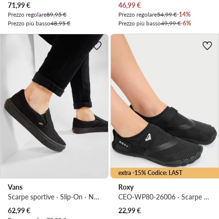
Prezzo attuale
Prezzo attuale
71,99
€
46,99
€
Prezzo regolare
89,95 €
Prezzo regolare
54,99 €
-14%
Prezzo più basso
48,95 €
Prezzo più basso
49,99 €
-6%
extra -15% Codice: LAST
Vans
Roxy
Scarpe sportive · Slip-On · Nero
CEO-WP80-26006 · Scarpe per sport acquatici
Prezzo attuale
62,99
€
22,99
€