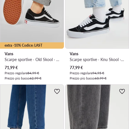
extra -10% Codice: LAST
Vans
Vans
Scarpe sportive · Old Skool · Nero
Scarpe sportive · Knu Skool · Nero
Prezzo attuale
Prezzo attuale
71,99
€
77,99
€
Prezzo regolare
84,99 €
Prezzo regolare
94,95 €
Prezzo più basso
62,99 €
Prezzo più basso
63,99 €