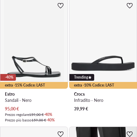
-40%
Trending
extra -15% Codice: LAST
extra -10% Codice: LAST
Estro
Crocs
Sandali · Nero
Infradito · Nero
Prezzo attuale
95,00
€
39,99
€
Prezzo regolare
159,00 €
-40%
Prezzo più basso
159,00 €
-40%