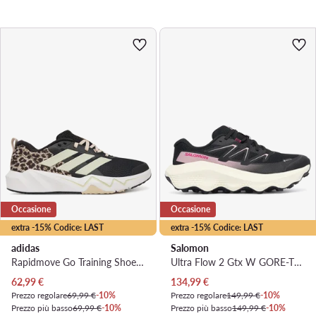
Occasione
Occasione
extra -15% Codice: LAST
extra -15% Codice: LAST
adidas
Salomon
Rapidmove Go Training Shoes KJ9186 · Scarpe da palestra
Ultra Flow 2 Gtx W GORE-TEX L49299500 · Scarpe running
Prezzo attuale
Prezzo attuale
62,99
€
134,99
€
Prezzo regolare
69,99 €
-10%
Prezzo regolare
149,99 €
-10%
Prezzo più basso
69,99 €
-10%
Prezzo più basso
149,99 €
-10%