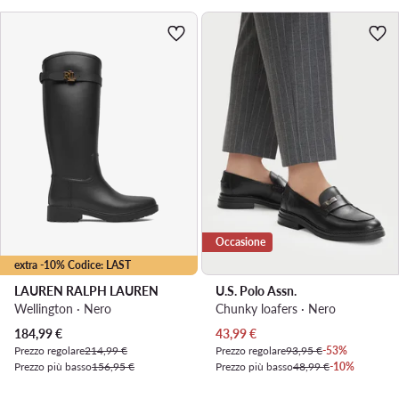
Occasione
extra -10% Codice: LAST
LAUREN RALPH LAUREN
U.S. Polo Assn.
Wellington · Nero
Chunky loafers · Nero
Prezzo attuale
Prezzo attuale
184,99
€
43,99
€
Prezzo regolare
214,99 €
Prezzo regolare
93,95 €
-53%
Prezzo più basso
156,95 €
Prezzo più basso
48,99 €
-10%