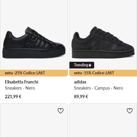
Trending
extra -25% Codice: LAST
extra -15% Codice: LAST
Elisabetta Franchi
adidas
Sneakers · Nero
Sneakers · Campus · Nero
221,99
€
89,99
€