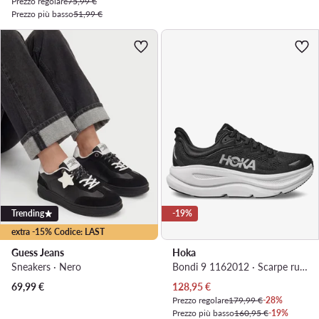
Prezzo regolare
75,99 €
Prezzo più basso
51,99 €
Trending
-19%
extra -15% Codice: LAST
Guess Jeans
Hoka
Sneakers · Nero
Bondi 9 1162012 · Scarpe running
Prezzo attuale
69,99
€
128,95
€
Prezzo regolare
179,99 €
-28%
Prezzo più basso
160,95 €
-19%