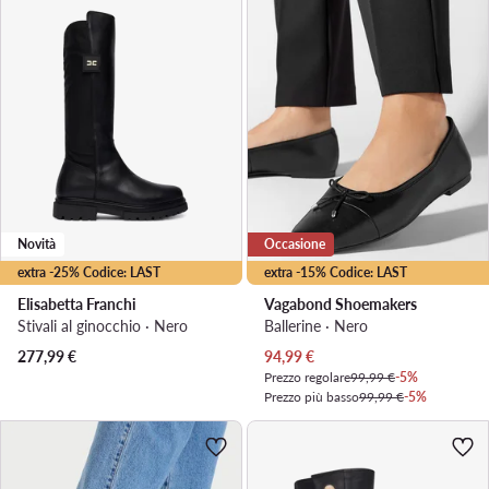
Novità
Occasione
extra -25% Codice: LAST
extra -15% Codice: LAST
Elisabetta Franchi
Vagabond Shoemakers
Stivali al ginocchio · Nero
Ballerine · Nero
Prezzo attuale
277,99
€
94,99
€
Prezzo regolare
99,99 €
-5%
Prezzo più basso
99,99 €
-5%