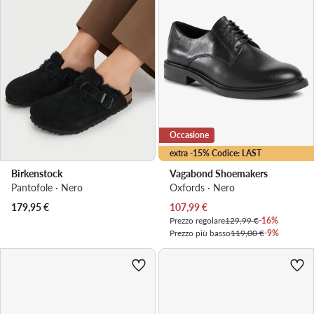
Occasione
extra -15% Codice: LAST
Birkenstock
Vagabond Shoemakers
Pantofole · Nero
Oxfords · Nero
Prezzo attuale
179,95
€
107,99
€
Prezzo regolare
129,99 €
-16%
Prezzo più basso
119,00 €
-9%