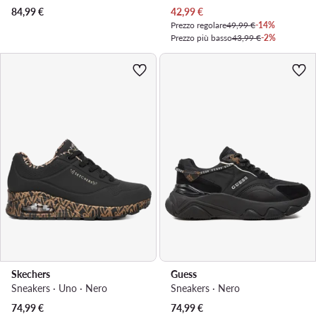
Prezzo attuale
84,99
€
42,99
€
Prezzo regolare
49,99 €
-14%
Prezzo più basso
43,99 €
-2%
Skechers
Guess
Sneakers · Uno · Nero
Sneakers · Nero
Prezzo attuale
Prezzo attuale
74,99
€
74,99
€