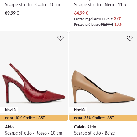
Scarpe stiletto · Giallo · 10 cm
Scarpe stiletto · Nero · 11.5 cm
Prezzo attuale
89,99
€
64,99
€
Prezzo regolare
100,95 €
-35%
Prezzo più basso
72,99 €
-10%
Novità
Novità
extra -10% Codice: LAST
extra -25% Codice: LAST
Aldo
Calvin Klein
Scarpe stiletto · Rosso · 10 cm
Scarpe stiletto · Beige