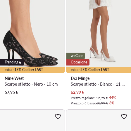
weCare
Trending
Occasione
extra -15% Codice: LAST
extra -25% Codice: LAST
Nine West
Eva Minge
Scarpe stiletto · Nero · 10 cm
Scarpe stiletto · Bianco · 11 cm
Prezzo attuale
57,95
€
62,99
€
Prezzo regolare
112,95 €
-44%
Prezzo più basso
68,99 €
-8%