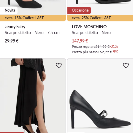
Novità
Occasione
extra -15% Codice: LAST
extra -25% Codice: LAST
Jenny Fairy
LOVE MOSCHINO
Scarpe stiletto · Nero · 7.5 cm
Scarpe stiletto · Nero
Prezzo attuale
29,99
€
147,99
€
Prezzo regolare
214,99 €
-31%
Prezzo più basso
162,99 €
-9%