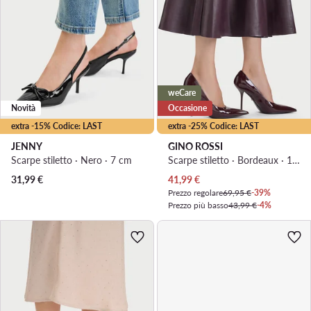
weCare
Novità
Occasione
extra -15% Codice: LAST
extra -25% Codice: LAST
JENNY
GINO ROSSI
Scarpe stiletto · Nero · 7 cm
Scarpe stiletto · Bordeaux · 10.5 cm
Prezzo attuale
31,99
€
41,99
€
Prezzo regolare
69,95 €
-39%
Prezzo più basso
43,99 €
-4%