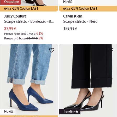
Occasione
Novità
extra -25% Codice: LAST
extra -25% Codice: LAST
Juicy Couture
Calvin Klein
Scarpe stiletto · Bordeaux · 8 cm
Scarpe stiletto · Nero
Prezzo attuale
27,99
€
159,99
€
Prezzo regolare
57,95 €
-51%
Prezzo più basso
30,99 €
-9%
Novità
Trending