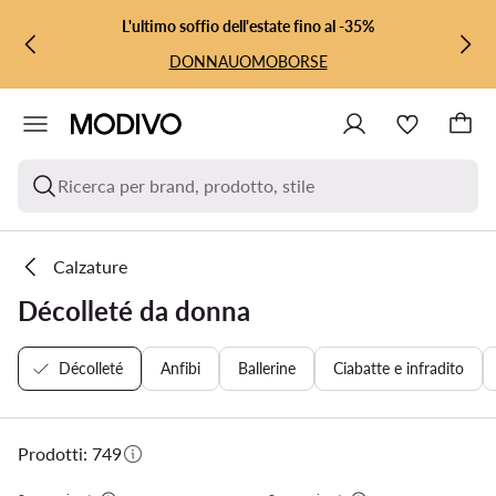
VAI AL CONTENUTO PRINCIPALE
VAI ALLA RICERCA
L'ultimo soffio dell'estate fino al -35%
DONNA
UOMO
BORSE
Ricerca per brand, prodotto, stile
Calzature
Décolleté da donna
Décolleté
Anfibi
Ballerine
Ciabatte e infradito
Prodotti: 749