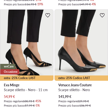
Prezzo più basso
116,95 €
-19%
Prezzo più basso
149,99 €
-4%
weCare
Occasione
extra -25% Codice: LAST
extra -25% Codice: LAST
Eva Minge
Versace Jeans Couture
Scarpe stiletto · Nero · 11 cm
Scarpe stiletto · Nero
Prezzo attuale
Prezzo attuale
54,99
€
141,99
€
Prezzo regolare
100,95 €
-45%
Prezzo regolare
229,95 €
Prezzo più basso
57,99 €
-5%
Prezzo più basso
136,99 €