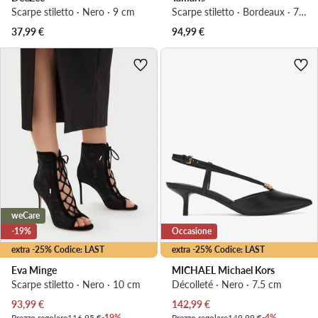
Scarpe stiletto · Nero · 9 cm
Scarpe stiletto · Bordeaux · 7 cm
37,99
€
94,99
€
weCare
-19%
Occasione
extra -25% Codice: LAST
extra -25% Codice: LAST
Eva Minge
MICHAEL Michael Kors
Scarpe stiletto · Nero · 10 cm
Décolleté · Nero · 7.5 cm
Prezzo attuale
Prezzo attuale
93,99
€
142,99
€
Prezzo regolare
116,95 €
-19%
Prezzo regolare
149,99 €
-4%