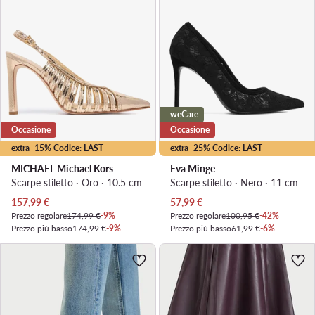
weCare
Occasione
Occasione
extra -15% Codice: LAST
extra -25% Codice: LAST
MICHAEL Michael Kors
Eva Minge
Scarpe stiletto · Oro · 10.5 cm
Scarpe stiletto · Nero · 11 cm
Prezzo attuale
Prezzo attuale
157,99
€
57,99
€
Prezzo regolare
174,99 €
-9%
Prezzo regolare
100,95 €
-42%
Prezzo più basso
174,99 €
-9%
Prezzo più basso
61,99 €
-6%