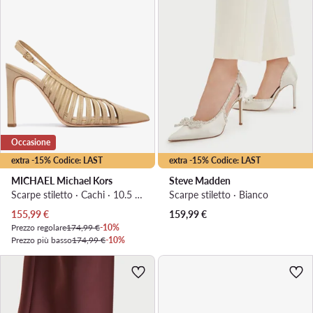
Occasione
extra -15% Codice: LAST
extra -15% Codice: LAST
MICHAEL Michael Kors
Steve Madden
Scarpe stiletto · Cachi · 10.5 cm
Scarpe stiletto · Bianco
Prezzo attuale
155,99
€
159,99
€
Prezzo regolare
174,99 €
-10%
Prezzo più basso
174,99 €
-10%