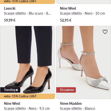
extra -15% Codice: LAST
Lasocki
Nine West
Scarpe stiletto · Blu scuro · 8.5 cm
Scarpe stiletto · Nero · 10 cm
59,99
€
52,95
€
Trending
Occasione
extra -15% Codice: LAST
Nine West
Steve Madden
Scarpe stiletto · Nero · 9.5 cm
Scarpe stiletto · Bianco