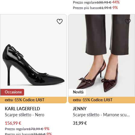
Prezzo regolare
100,95 €
-44%
Prezzo più basso
61,99 €
-9%
Occasione
Novità
extra -15% Codice: LAST
extra -15% Codice: LAST
KARL LAGERFELD
JENNY
Scarpe stiletto · Nero
Scarpe stiletto · Marrone scuro · 7 cm
Prezzo attuale
156,99
€
31,99
€
Prezzo regolare
173,99 €
-9%
Prezzo più basso
173,99 €
-9%