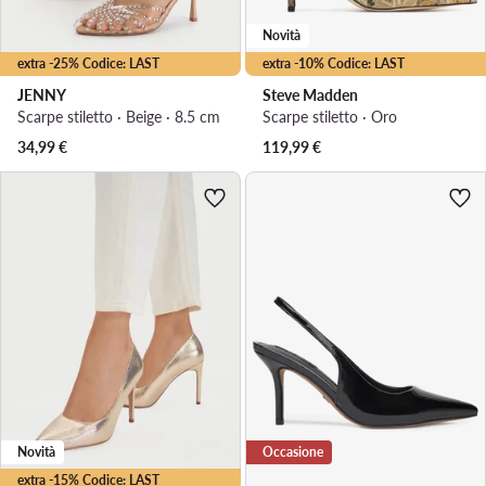
Novità
extra -25% Codice: LAST
extra -10% Codice: LAST
JENNY
Steve Madden
Scarpe stiletto · Beige · 8.5 cm
Scarpe stiletto · Oro
34,99
€
119,99
€
Novità
Occasione
extra -15% Codice: LAST