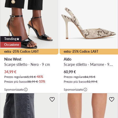
Trending
Occasione
extra -25% Codice: LAST
extra -25% Codice: LAST
Nine West
Aldo
Scarpe stiletto · Nero · 9 cm
Scarpe stiletto · Marrone · 9.5 cm
Prezzo attuale
Prezzo attuale
34,99
€
60,99
€
Prezzo regolare
65,95 €
-46%
Prezzo regolare
84,95 €
Prezzo più basso
38,99 €
-10%
Prezzo più basso
52,99 €
Sponsorizzato
Sponsorizzato