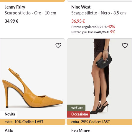
Jenny Fairy
Nine West
Scarpe stiletto · Oro · 10 cm
Scarpe stiletto · Nero · 8.5 cm
Prezzo attuale
34,99
€
36,95
€
Prezzo regolare
63,91 €
-42%
Prezzo più basso
40,95 €
-9%
weCare
Novità
Occasione
extra -10% Codice: LAST
extra -25% Codice: LAST
Aldo
Eva Minge