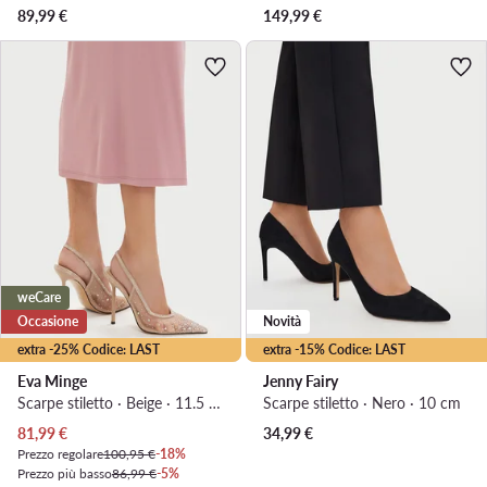
89,99
€
149,99
€
weCare
Occasione
Novità
extra -25% Codice: LAST
extra -15% Codice: LAST
Eva Minge
Jenny Fairy
Scarpe stiletto · Beige · 11.5 cm
Scarpe stiletto · Nero · 10 cm
Prezzo attuale
81,99
€
34,99
€
Prezzo regolare
100,95 €
-18%
Prezzo più basso
86,99 €
-5%