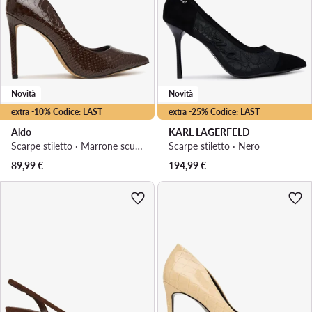
Novità
Novità
extra -10% Codice: LAST
extra -25% Codice: LAST
Aldo
KARL LAGERFELD
Scarpe stiletto · Marrone scuro · 9.5 cm
Scarpe stiletto · Nero
89,99
€
194,99
€