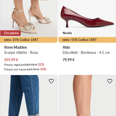
Occasione
Novità
extra -25% Codice: LAST
extra -15% Codice: LAST
Steve Madden
Aldo
Scarpe stiletto · Rosa
Décolleté · Bordeaux · 4.5 cm
Prezzo attuale
107,99
€
79,99
€
Prezzo regolare
139,95 €
-22%
Prezzo più basso
119,99 €
-10%