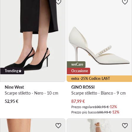
weCare
Trending
Occasione
extra -25% Codice: LAST
Nine West
GINO ROSSI
Scarpe stiletto · Nero · 10 cm
Scarpe stiletto · Bianco · 9 cm
Prezzo attuale
52,95
€
87,99
€
Prezzo regolare
100,95 €
-12%
Prezzo più basso
100,95 €
-12%