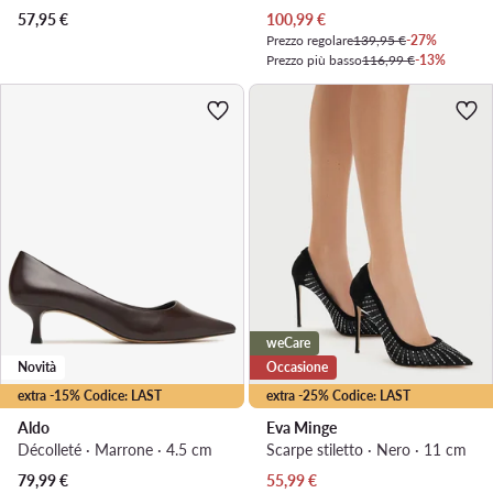
Prezzo attuale
57,95
€
100,99
€
Prezzo regolare
139,95 €
-27%
Prezzo più basso
116,99 €
-13%
weCare
Novità
Occasione
extra -15% Codice: LAST
extra -25% Codice: LAST
Aldo
Eva Minge
Décolleté · Marrone · 4.5 cm
Scarpe stiletto · Nero · 11 cm
Prezzo attuale
79,99
€
55,99
€