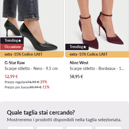
Trending
Occasione
Trending
extra -15% Codice: LAST
extra -15% Codice: LAST
G-Star Raw
Nine West
Scarpe stiletto · Nero · 9.5 cm
Scarpe stiletto · Bordeaux · 10 cm
Prezzo attuale
52,99
€
58,95
€
Prezzo regolare
74,99 €
-29%
Prezzo più basso
59,99 €
-11%
Quale taglia stai cercando?
Mostreremo i prodotti disponibili nella taglia selezionata.