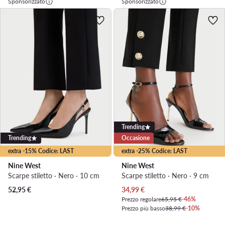
Sponsorizzato
Sponsorizzato
Trending
Trending
Occasione
extra -15% Codice: LAST
extra -25% Codice: LAST
Nine West
Nine West
Scarpe stiletto · Nero · 10 cm
Scarpe stiletto · Nero · 9 cm
Prezzo attuale
52,95
€
34,99
€
Prezzo regolare
65,95 €
-46%
Prezzo più basso
38,99 €
-10%