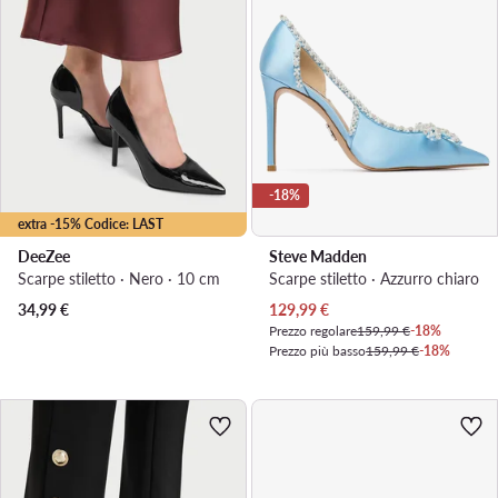
-18%
extra -15% Codice: LAST
DeeZee
Steve Madden
Scarpe stiletto · Nero · 10 cm
Scarpe stiletto · Azzurro chiaro
Prezzo attuale
34,99
€
129,99
€
Prezzo regolare
159,99 €
-18%
Prezzo più basso
159,99 €
-18%