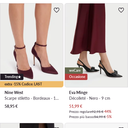
weCare
Trending
Occasione
extra -15% Codice: LAST
Nine West
Eva Minge
Scarpe stiletto · Bordeaux · 10 cm
Décolleté · Nero · 9 cm
Prezzo attuale
58,95
€
51,99
€
Prezzo regolare
92,95 €
-44%
Prezzo più basso
54,99 €
-5%