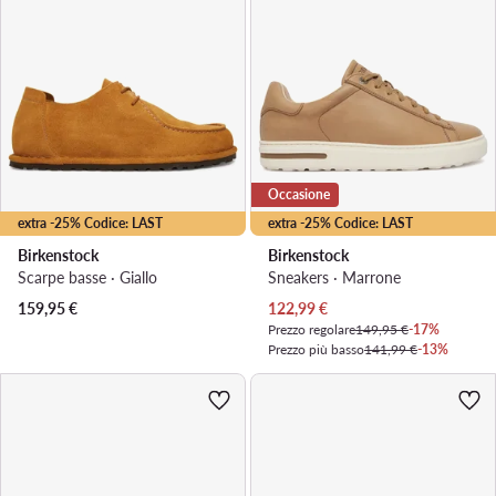
Occasione
extra -25% Codice: LAST
extra -25% Codice: LAST
Birkenstock
Birkenstock
Scarpe basse · Giallo
Sneakers · Marrone
Prezzo attuale
159,95
€
122,99
€
Prezzo regolare
149,95 €
-17%
Prezzo più basso
141,99 €
-13%