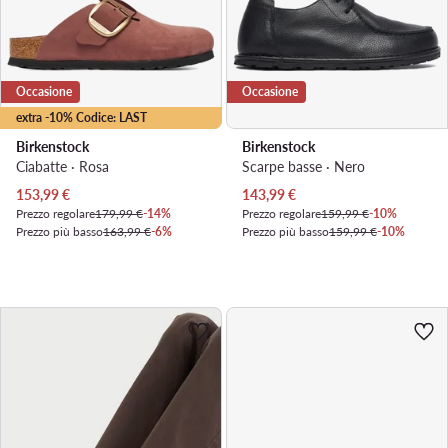
Occasione
Occasione
extra -10% Codice: LAST
Birkenstock
Birkenstock
Ciabatte · Rosa
Scarpe basse · Nero
Prezzo attuale
Prezzo attuale
153,99
€
143,99
€
Prezzo regolare
179,99 €
-14%
Prezzo regolare
159,99 €
-10%
Prezzo più basso
163,99 €
-6%
Prezzo più basso
159,99 €
-10%