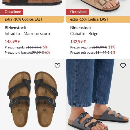
Occasione
Occasione
extra -10% Codice: LAST
extra -15% Codice: LAST
Birkenstock
Birkenstock
Infradito · Marrone scuro
Ciabatte · Beige
Prezzo attuale
Prezzo attuale
148,99
€
132,99
€
Prezzo regolare
159,99 €
-6%
Prezzo regolare
149,99 €
-11%
Prezzo più basso
159,99 €
-6%
Prezzo più basso
134,99 €
-1%