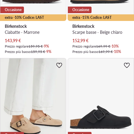
Occasione
Occasione
extra -10% Codice: LAST
extra -15% Codice: LAST
Birkenstock
Birkenstock
Ciabatte · Marrone
Scarpe basse · Beige chiaro
Prezzo attuale
Prezzo attuale
143,99
€
152,99
€
Prezzo regolare
159,95 €
-9%
Prezzo regolare
169,99 €
-10%
Prezzo più basso
159,95 €
-9%
Prezzo più basso
169,99 €
-10%