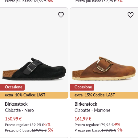
Prezzo più basso
161,99 €
-6%
Prezzo più basso
159,95 €
-5%
Occasione
Occasione
extra -10% Codice: LAST
extra -15% Codice: LAST
Birkenstock
Birkenstock
Ciabatte · Nero
Ciabatte · Marrone
Prezzo attuale
Prezzo attuale
150,99
€
161,99
€
Prezzo regolare
159,95 €
-5%
Prezzo regolare
179,95 €
-9%
Prezzo più basso
159,95 €
-5%
Prezzo più basso
179,95 €
-9%