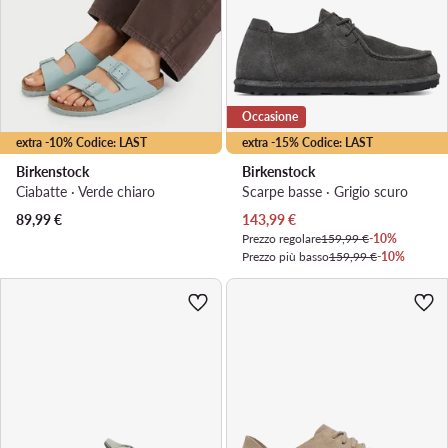
Occasione
extra -10% Codice: LAST
extra -15% Codice: LAST
Birkenstock
Birkenstock
Ciabatte · Verde chiaro
Scarpe basse · Grigio scuro
Prezzo attuale
89,99
€
143,99
€
Prezzo regolare
159,99 €
-10%
Prezzo più basso
159,99 €
-10%