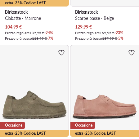
extra -35% Codice: LAST
Birkenstock
Birkenstock
Ciabatte · Marrone
Scarpe basse · Beige
Prezzo attuale
Prezzo attuale
104,99
€
129,99
€
Prezzo regolare
139,95 €
-24%
Prezzo regolare
169,95 €
-23%
Prezzo più basso
113,99 €
-7%
Prezzo più basso
137,99 €
-5%
Occasione
Occasione
extra -25% Codice: LAST
extra -25% Codice: LAST