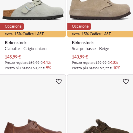
Occasione
Occasione
extra -15% Codice: LAST
extra -15% Codice: LAST
Birkenstock
Birkenstock
Ciabatte · Grigio chiaro
Scarpe basse · Beige
Prezzo attuale
Prezzo attuale
145,99
€
143,99
€
Prezzo regolare
169,99 €
-14%
Prezzo regolare
159,99 €
-10%
Prezzo più basso
160,99 €
-9%
Prezzo più basso
159,99 €
-10%