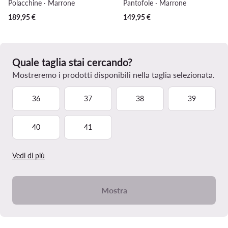
Polacchine · Marrone
Pantofole · Marrone
189,95
€
149,95
€
Quale taglia stai cercando?
Mostreremo i prodotti disponibili nella taglia selezionata.
36
37
38
39
40
41
Vedi di più
Mostra