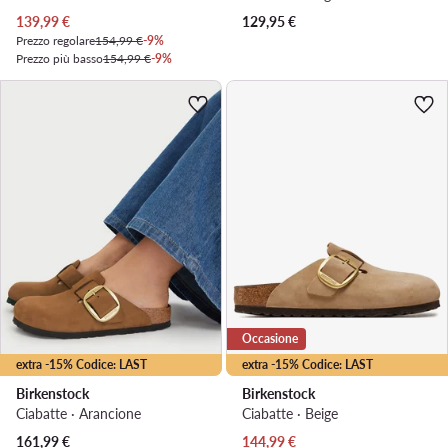
Prezzo attuale
139,99
€
129,95
€
Prezzo regolare
154,99 €
-9%
Prezzo più basso
154,99 €
-9%
Occasione
extra -15% Codice: LAST
extra -15% Codice: LAST
Birkenstock
Birkenstock
Ciabatte · Arancione
Ciabatte · Beige
Prezzo attuale
Prezzo attuale
161,99
€
144,99
€