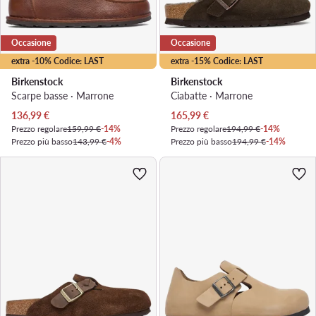
Occasione
Occasione
extra -10% Codice: LAST
extra -15% Codice: LAST
Birkenstock
Birkenstock
Scarpe basse · Marrone
Ciabatte · Marrone
Prezzo attuale
Prezzo attuale
136,99
€
165,99
€
Prezzo regolare
159,99 €
-14%
Prezzo regolare
194,99 €
-14%
Prezzo più basso
143,99 €
-4%
Prezzo più basso
194,99 €
-14%