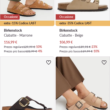
Occasione
Occasione
extra -15% Codice: LAST
extra -35% Codice: LAST
Birkenstock
Birkenstock
Ciabatte · Marrone
Ciabatte · Beige
Prezzo attuale
Prezzo attuale
116,99
€
106,99
€
Prezzo regolare
129,99 €
-10%
Prezzo regolare
139,95 €
-23%
Prezzo più basso
122,99 €
-4%
Prezzo più basso
119,99 €
-10%