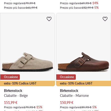
Prezzo regolare
179,99 €
Prezzo regolare
169,95 €
-14%
Prezzo più basso
161,99 €
Prezzo più basso
152,99 €
-5%
Occasione
Occasione
extra -10% Codice: LAST
extra -10% Codice: LAST
Birkenstock
Birkenstock
Ciabatte · Beige
Ciabatte · Marrone
Prezzo attuale
Prezzo attuale
151,99
€
150,99
€
Prezzo regolare
179,95 €
-15%
Prezzo regolare
159,95 €
-5%