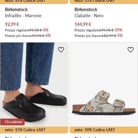
extra -35% Codice: LAST
extra -15% Codice: LAST
Birkenstock
Birkenstock
Infradito · Marrone
Ciabatte · Nero
Prezzo attuale
Prezzo attuale
92,99
€
144,99
€
Prezzo regolare
99,95 €
-6%
Prezzo regolare
179,95 €
-19%
Prezzo più basso
99,95 €
-6%
Prezzo più basso
152,99 €
-5%
Occasione
extra -15% Codice: LAST
extra -10% Codice: LAST