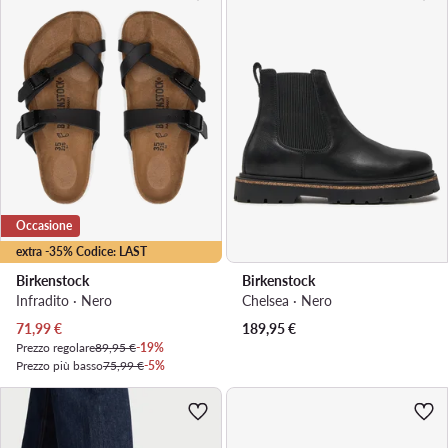
Occasione
extra -35% Codice: LAST
Birkenstock
Birkenstock
Infradito · Nero
Chelsea · Nero
Prezzo attuale
71,99
€
189,95
€
Prezzo regolare
89,95 €
-19%
Prezzo più basso
75,99 €
-5%