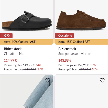
-17%
Occasione
extra -10% Codice: LAST
extra -15% Codice: LAST
Birkenstock
Birkenstock
Ciabatte · Nero
Scarpe basse · Marrone
Prezzo attuale
Prezzo attuale
114,99
€
143,99
€
Prezzo regolare
149,95 €
-23%
Prezzo regolare
159,99 €
-10%
Prezzo più basso
138,99 €
-17%
Prezzo più basso
159,99 €
-10%