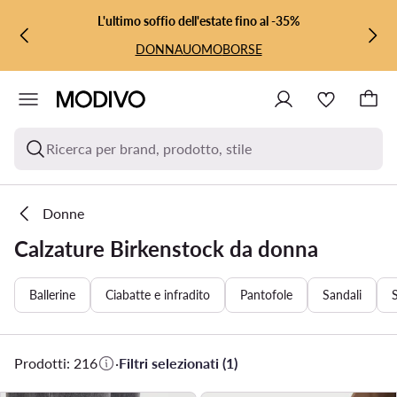
VAI AL CONTENUTO PRINCIPALE
VAI ALLA RICERCA
L'ultimo soffio dell'estate fino al -35%
DONNA
UOMO
BORSE
Ricerca per brand, prodotto, stile
Donne
Calzature Birkenstock da donna
Ballerine
Ciabatte e infradito
Pantofole
Sandali
Prodotti: 216
·
Filtri selezionati (1)