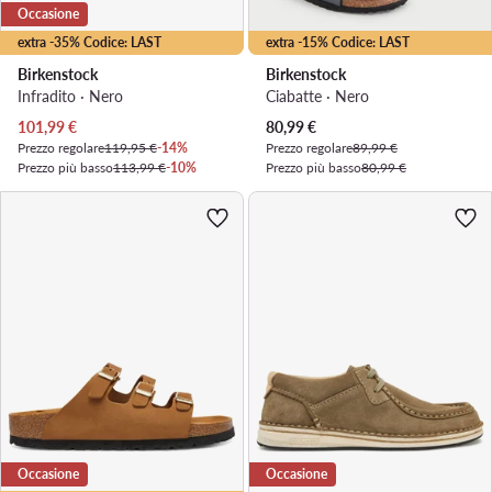
Occasione
extra -35% Codice: LAST
extra -15% Codice: LAST
Birkenstock
Birkenstock
Infradito · Nero
Ciabatte · Nero
Prezzo attuale
Prezzo attuale
101,99
€
80,99
€
Prezzo regolare
119,95 €
-14%
Prezzo regolare
89,99 €
Prezzo più basso
113,99 €
-10%
Prezzo più basso
80,99 €
Occasione
Occasione