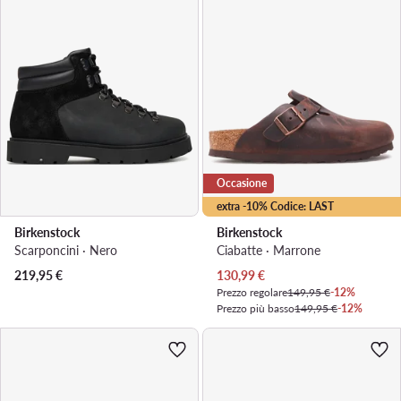
Occasione
extra -10% Codice: LAST
Birkenstock
Birkenstock
Scarponcini · Nero
Ciabatte · Marrone
Prezzo attuale
219,95
€
130,99
€
Prezzo regolare
149,95 €
-12%
Prezzo più basso
149,95 €
-12%