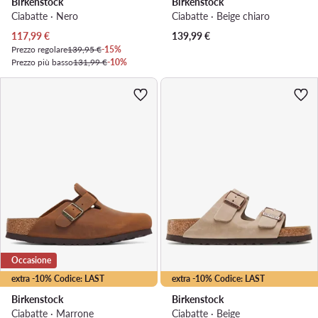
Birkenstock
Birkenstock
Ciabatte · Nero
Ciabatte · Beige chiaro
Prezzo attuale
117,99
€
139,99
€
Prezzo regolare
139,95 €
-15%
Prezzo più basso
131,99 €
-10%
Occasione
extra -10% Codice: LAST
extra -10% Codice: LAST
Birkenstock
Birkenstock
Ciabatte · Marrone
Ciabatte · Beige