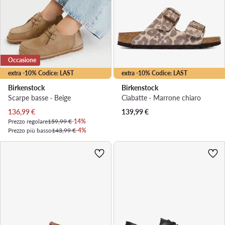
Occasione
extra -10% Codice: LAST
extra -10% Codice: LAST
Birkenstock
Birkenstock
Scarpe basse · Beige
Ciabatte · Marrone chiaro
Prezzo attuale
136,99
€
139,99
€
Prezzo regolare
159,99 €
-14%
Prezzo più basso
143,99 €
-4%