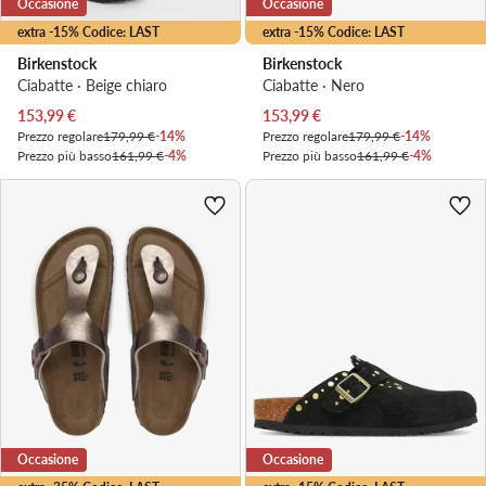
Occasione
Occasione
extra -15% Codice: LAST
extra -15% Codice: LAST
Birkenstock
Birkenstock
Ciabatte · Beige chiaro
Ciabatte · Nero
Prezzo attuale
Prezzo attuale
153,99
€
153,99
€
Prezzo regolare
179,99 €
-14%
Prezzo regolare
179,99 €
-14%
Prezzo più basso
161,99 €
-4%
Prezzo più basso
161,99 €
-4%
Occasione
Occasione