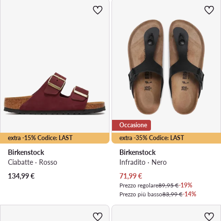
Occasione
extra -15% Codice: LAST
extra -35% Codice: LAST
Birkenstock
Birkenstock
Ciabatte · Rosso
Infradito · Nero
Prezzo attuale
134,99
€
71,99
€
Prezzo regolare
89,95 €
-19%
Prezzo più basso
83,99 €
-14%