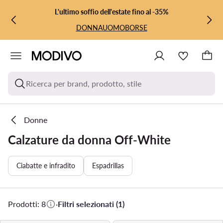
VAI AL CONTENUTO PRINCIPALE
VAI ALLA RICERCA
L'ultimo soffio dell'estate fino al -35%
DONNA
UOMO
BORSE
Ricerca per brand, prodotto, stile
Donne
Calzature da donna Off-White
Ciabatte e infradito
Espadrillas
Prodotti: 8
·
Filtri selezionati (1)