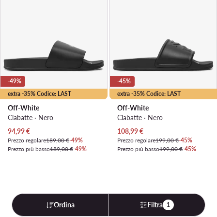
-49%
-45%
extra -35% Codice: LAST
extra -35% Codice: LAST
Off-White
Off-White
Ciabatte · Nero
Ciabatte · Nero
Prezzo attuale
Prezzo attuale
94,99
€
108,99
€
Prezzo regolare
189,00 €
-49%
Prezzo regolare
199,00 €
-45%
Prezzo più basso
189,00 €
-49%
Prezzo più basso
199,00 €
-45%
Ordina
Filtra
1