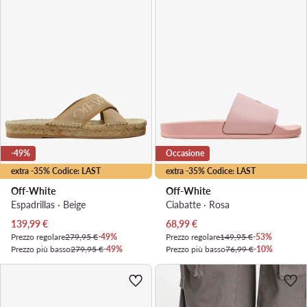
-49%
Occasione
extra -35% Codice: LAST
extra -35% Codice: LAST
Off-White
Off-White
Espadrillas · Beige
Ciabatte · Rosa
Prezzo attuale
Prezzo attuale
139,99
€
68,99
€
Prezzo regolare
279,95 €
-49%
Prezzo regolare
149,95 €
-53%
Prezzo più basso
279,95 €
-49%
Prezzo più basso
76,99 €
-10%