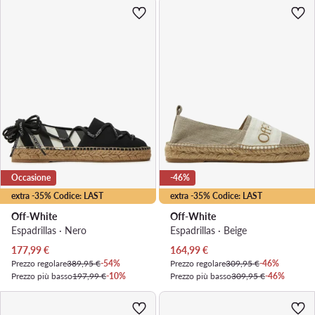
Occasione
-46%
extra -35% Codice: LAST
extra -35% Codice: LAST
Off-White
Off-White
Espadrillas · Nero
Espadrillas · Beige
Prezzo attuale
Prezzo attuale
177,99
€
164,99
€
Prezzo regolare
389,95 €
-54%
Prezzo regolare
309,95 €
-46%
Prezzo più basso
197,99 €
-10%
Prezzo più basso
309,95 €
-46%