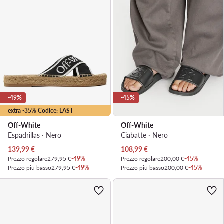
-49%
-45%
extra -35% Codice: LAST
Off-White
Off-White
Espadrillas · Nero
Ciabatte · Nero
Prezzo attuale
Prezzo attuale
139,99
€
108,99
€
Prezzo regolare
279,95 €
-49%
Prezzo regolare
200,00 €
-45%
Prezzo più basso
279,95 €
-49%
Prezzo più basso
200,00 €
-45%