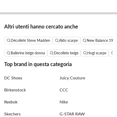
Altri utenti hanno cercato anche
Décolleté Steve Madden
Aldo scarpe
New Balance 190
Ballerine beige donna
Decollete beige
Hogl scarpe
J
Top brand in questa categoria
DC Shoes
Juicy Couture
Birkenstock
CCC
Reebok
Nike
Skechers
G-STAR RAW