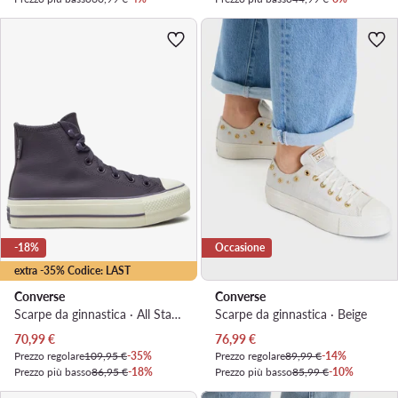
-18%
Occasione
extra -35% Codice: LAST
Converse
Converse
Scarpe da ginnastica · All Star · Viola
Scarpe da ginnastica · Beige
Prezzo attuale
Prezzo attuale
70,99
€
76,99
€
Prezzo regolare
109,95 €
-35%
Prezzo regolare
89,99 €
-14%
Prezzo più basso
86,95 €
-18%
Prezzo più basso
85,99 €
-10%