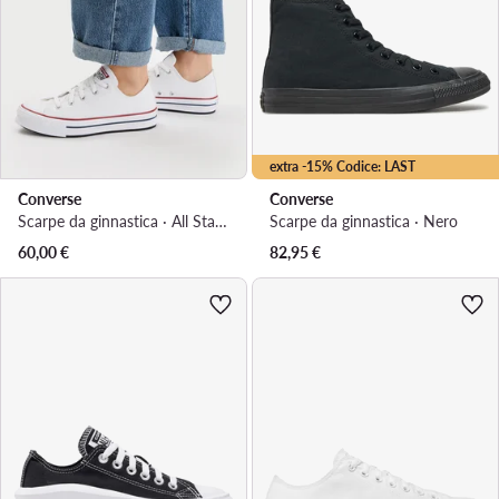
extra -15% Codice: LAST
Converse
Converse
Scarpe da ginnastica · All Star · Bianco
Scarpe da ginnastica · Nero
60,00
€
82,95
€