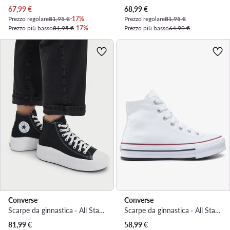
Prezzo attuale
Prezzo attuale
67,99
€
68,99
€
Prezzo regolare
81,95 €
-17%
Prezzo regolare
81,95 €
Prezzo più basso
81,95 €
-17%
Prezzo più basso
64,99 €
Converse
Converse
Scarpe da ginnastica · All Star · Nero
Scarpe da ginnastica · All Star · Bianco
Prezzo attuale
Prezzo attuale
81,99
€
58,99
€