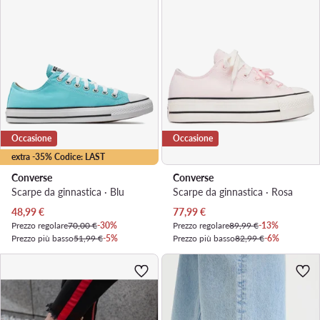
Occasione
Occasione
extra -35% Codice: LAST
Converse
Converse
Scarpe da ginnastica · Blu
Scarpe da ginnastica · Rosa
Prezzo attuale
Prezzo attuale
48,99
€
77,99
€
Prezzo regolare
70,00 €
-30%
Prezzo regolare
89,99 €
-13%
Prezzo più basso
51,99 €
-5%
Prezzo più basso
82,99 €
-6%