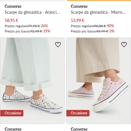
Converse
Converse
Scarpe da ginnastica · Arancione
Scarpe da ginnastica · Marrone
Prezzo attuale
Prezzo attuale
58,95
€
53,99
€
Prezzo regolare
79,95 €
-26%
Prezzo regolare
90,00 €
-40%
Prezzo più basso
72,95 €
-19%
Prezzo più basso
55,99 €
-3%
Occasione
Occasione
Converse
Converse