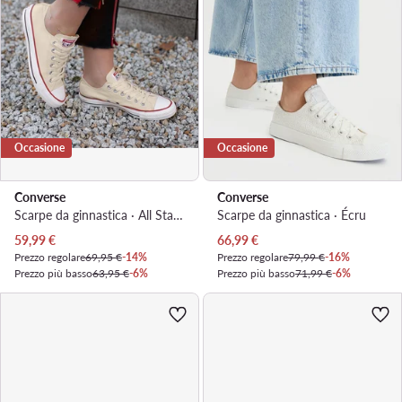
Occasione
Occasione
Converse
Converse
Scarpe da ginnastica · All Star · Beige
Scarpe da ginnastica · Écru
Prezzo attuale
Prezzo attuale
59,99
€
66,99
€
Prezzo regolare
69,95 €
-14%
Prezzo regolare
79,99 €
-16%
Prezzo più basso
63,95 €
-6%
Prezzo più basso
71,99 €
-6%