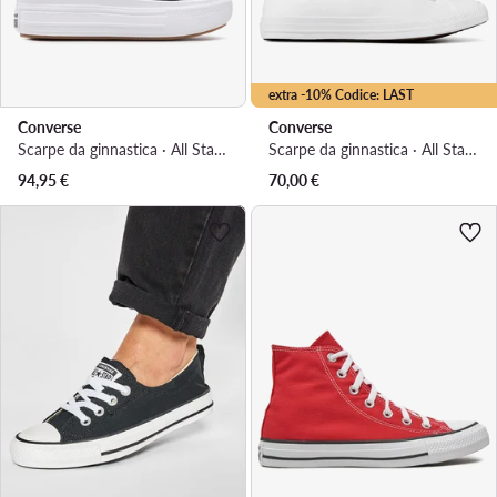
extra -10% Codice: LAST
Converse
Converse
Scarpe da ginnastica · All Star · Nero
Scarpe da ginnastica · All Star · Bianco
94,95
€
70,00
€