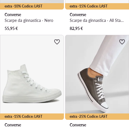
extra -10% Codice: LAST
extra -15% Codice: LAST
Converse
Converse
Scarpe da ginnastica · Nero
Scarpe da ginnastica · All Star · Rosso
55,95
€
82,95
€
extra -15% Codice: LAST
extra -25% Codice: LAST
Converse
Converse