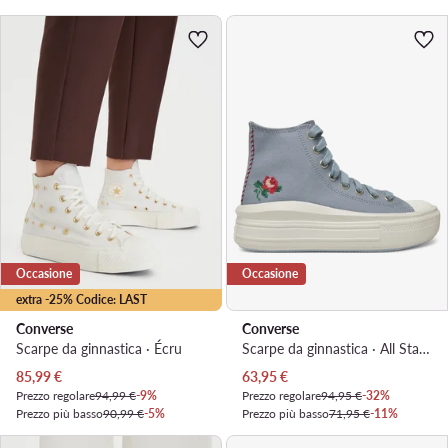
Occasione
Occasione
extra -25% Codice: LAST
Converse
Converse
Scarpe da ginnastica · Écru
Scarpe da ginnastica · All Star · Grigio
Prezzo attuale
Prezzo attuale
85,99
€
63,95
€
Prezzo regolare
94,99 €
-9%
Prezzo regolare
94,95 €
-32%
Prezzo più basso
90,99 €
-5%
Prezzo più basso
71,95 €
-11%