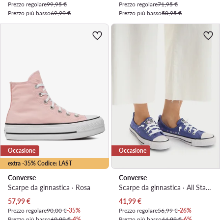
Prezzo regolare
99,95 €
Prezzo regolare
71,95 €
Prezzo più basso
69,99 €
Prezzo più basso
50,95 €
Occasione
Occasione
extra -35% Codice: LAST
Converse
Converse
Scarpe da ginnastica · Rosa
Scarpe da ginnastica · All Star · Blu
Prezzo attuale
Prezzo attuale
57,99
€
41,99
€
Prezzo regolare
90,00 €
-35%
Prezzo regolare
56,99 €
-26%
Prezzo più basso
60,99 €
-4%
Prezzo più basso
44,99 €
-6%