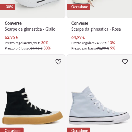
-30%
Occasione
Converse
Converse
Scarpe da ginnastica · Giallo
Scarpe da ginnastica · Rosa
Prezzo attuale
Prezzo attuale
62,95
€
64,99
€
Prezzo regolare
89,95 €
-30%
Prezzo regolare
74,99 €
-13%
Prezzo più basso
89,95 €
-30%
Prezzo più basso
71,99 €
-9%
Occasione
Occasione