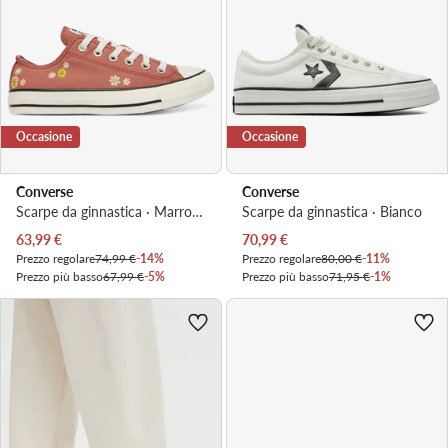
Occasione
Occasione
Converse
Converse
Scarpe da ginnastica · Marrone
Scarpe da ginnastica · Bianco
Prezzo attuale
Prezzo attuale
63,99
€
70,99
€
Prezzo regolare
74,99 €
-14%
Prezzo regolare
80,00 €
-11%
Prezzo più basso
67,99 €
-5%
Prezzo più basso
71,95 €
-1%