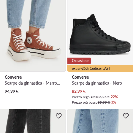
Occasione
extra -25% Codice: LAST
Converse
Converse
Scarpe da ginnastica · Marrone
Scarpe da ginnastica · Nero
Prezzo attuale
94,99
€
82,99
€
Prezzo regolare
106,95 €
-22%
Prezzo più basso
85,99 €
-3%