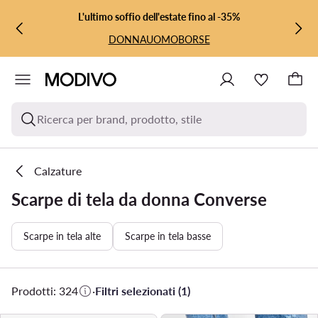
VAI AL CONTENUTO PRINCIPALE
VAI ALLA RICERCA
L'ultimo soffio dell'estate fino al -35%
DONNA
UOMO
BORSE
Ricerca per brand, prodotto, stile
Calzature
Scarpe di tela da donna Converse
Scarpe in tela alte
Scarpe in tela basse
Prodotti: 324
·
Filtri selezionati (1)