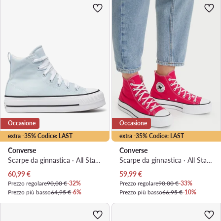
Occasione
Occasione
extra -35% Codice: LAST
extra -35% Codice: LAST
Converse
Converse
Scarpe da ginnastica · All Star · Grigio
Scarpe da ginnastica · All Star · Rosa
Prezzo attuale
Prezzo attuale
60,99
€
59,99
€
Prezzo regolare
90,00 €
-32%
Prezzo regolare
90,00 €
-33%
Prezzo più basso
64,95 €
-6%
Prezzo più basso
66,95 €
-10%