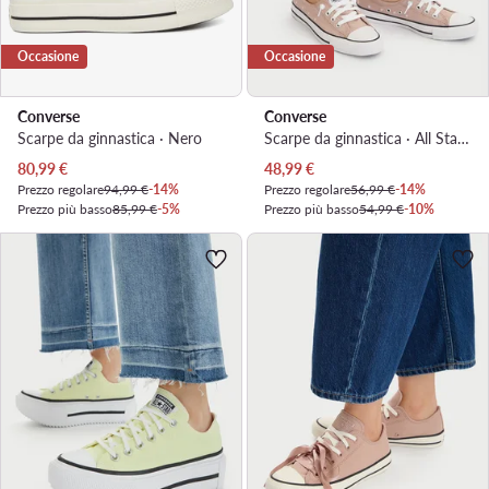
Occasione
Occasione
Converse
Converse
Scarpe da ginnastica · Nero
Scarpe da ginnastica · All Star · Marrone
Prezzo attuale
Prezzo attuale
80,99
€
48,99
€
Prezzo regolare
94,99 €
-14%
Prezzo regolare
56,99 €
-14%
Prezzo più basso
85,99 €
-5%
Prezzo più basso
54,99 €
-10%