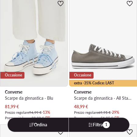
Occasione
Occasione
extra -35% Codice: LAST
Converse
Converse
Scarpe da ginnastica · Blu
Scarpe da ginnastica · All Star · Marrone
Prezzo attuale
Prezzo attuale
81,99
€
48,99
€
Prezzo regolare
94,99 €
-13%
Prezzo regolare
69,95 €
-29%
Prezzo più basso
90,99 €
-9%
Prezzo più basso
51,95 €
-5%
Ordina
Filtra
1