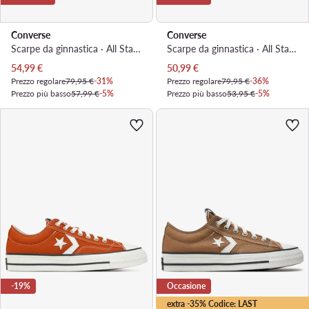
Converse
Converse
Scarpe da ginnastica · All Star · Nero
Scarpe da ginnastica · All Star · Azzurro chiaro
Prezzo attuale
Prezzo attuale
54,99
€
50,99
€
Prezzo regolare
79,95 €
-31%
Prezzo regolare
79,95 €
-36%
Prezzo più basso
57,99 €
-5%
Prezzo più basso
53,95 €
-5%
-19%
Occasione
extra -35% Codice: LAST