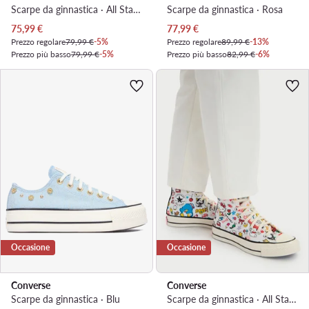
Scarpe da ginnastica · All Star · Bianco
Scarpe da ginnastica · Rosa
Prezzo attuale
Prezzo attuale
75,99
€
77,99
€
Prezzo regolare
79,99 €
-5%
Prezzo regolare
89,99 €
-13%
Prezzo più basso
79,99 €
-5%
Prezzo più basso
82,99 €
-6%
Occasione
Occasione
Converse
Converse
Scarpe da ginnastica · Blu
Scarpe da ginnastica · All Star · Multicolore