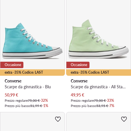
Occasione
Occasione
extra -35% Codice: LAST
extra -35% Codice: LAST
Converse
Converse
Scarpe da ginnastica · Blu
Scarpe da ginnastica · All Star · Verde
Prezzo attuale
Prezzo attuale
50,99
€
49,95
€
Prezzo regolare
75,00 €
-32%
Prezzo regolare
75,00 €
-33%
Prezzo più basso
51,99 €
-1%
Prezzo più basso
53,95 €
-7%