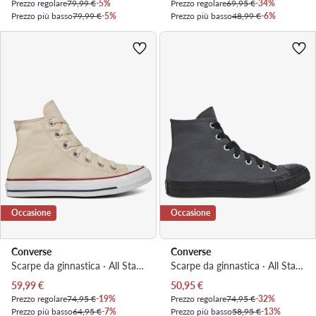
Prezzo regolare
79,99 €
-5%
Prezzo regolare
69,95 €
-34%
Prezzo più basso
79,99 €
-5%
Prezzo più basso
48,99 €
-6%
Occasione
Occasione
Converse
Converse
Scarpe da ginnastica · All Star · Beige
Scarpe da ginnastica · All Star · Nero
Prezzo attuale
Prezzo attuale
59,99
€
50,95
€
Prezzo regolare
74,95 €
-19%
Prezzo regolare
74,95 €
-32%
Prezzo più basso
64,95 €
-7%
Prezzo più basso
58,95 €
-13%