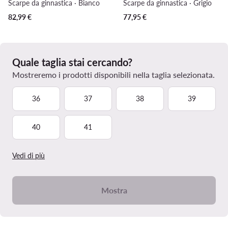
Scarpe da ginnastica · Bianco
Scarpe da ginnastica · Grigio
82,99
€
77,95
€
Quale taglia stai cercando?
Mostreremo i prodotti disponibili nella taglia selezionata.
36
37
38
39
40
41
Vedi di più
Mostra