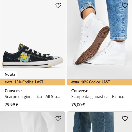
Novità
extra -15% Codice: LAST
extra -10% Codice: LAST
Converse
Converse
Scarpe da ginnastica · All Star · Nero
Scarpe da ginnastica · Bianco
79,99
€
75,00
€