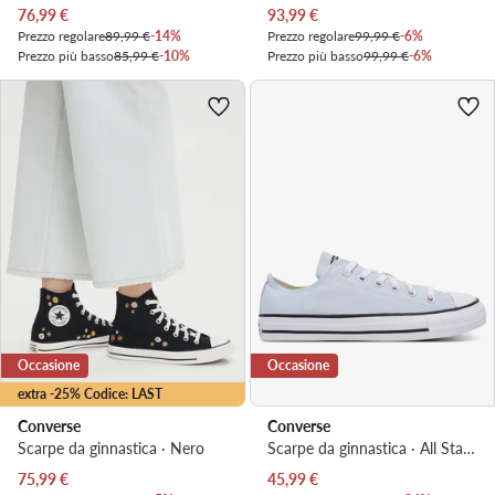
Prezzo attuale
Prezzo attuale
76,99
€
93,99
€
Prezzo regolare
89,99 €
-14%
Prezzo regolare
99,99 €
-6%
Prezzo più basso
85,99 €
-10%
Prezzo più basso
99,99 €
-6%
Occasione
Occasione
extra -25% Codice: LAST
Converse
Converse
Scarpe da ginnastica · Nero
Scarpe da ginnastica · All Star · Azzurro chiaro
Prezzo attuale
Prezzo attuale
75,99
€
45,99
€