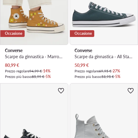
Occasione
Occasione
Converse
Converse
Scarpe da ginnastica · Marrone
Scarpe da ginnastica · All Star · Verde
Prezzo attuale
Prezzo attuale
80,99
€
50,99
€
Prezzo regolare
94,99 €
-14%
Prezzo regolare
69,95 €
-27%
Prezzo più basso
85,99 €
-5%
Prezzo più basso
53,95 €
-5%