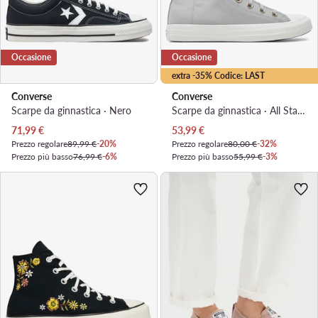
Occasione
Occasione
extra -35% Codice: LAST
Converse
Converse
Scarpe da ginnastica · Nero
Scarpe da ginnastica · All Star · Grigio
Prezzo attuale
Prezzo attuale
71,99
€
53,99
€
Prezzo regolare
89,99 €
-20%
Prezzo regolare
80,00 €
-32%
Prezzo più basso
76,99 €
-6%
Prezzo più basso
55,99 €
-3%