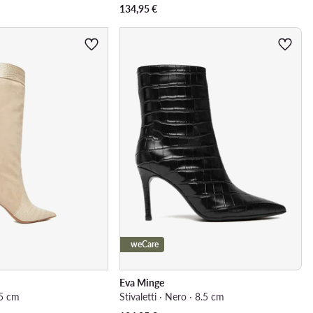
134,95
€
weCare
Eva Minge
8.5 cm
Stivaletti · Nero · 8.5 cm