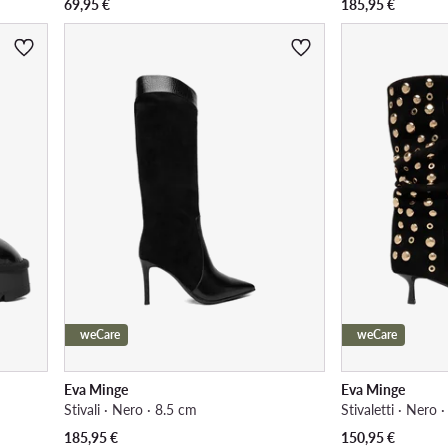
69,95
€
185,95
€
weCare
weCare
Eva Minge
Eva Minge
Stivali · Nero · 8.5 cm
Stivaletti · Nero 
185,95
€
150,95
€