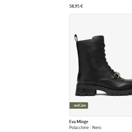
58,95
€
weCare
Eva Minge
Polacchine · Nero