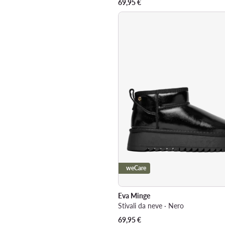
69,95
€
weCare
Eva Minge
Stivali da neve · Nero
69,95
€