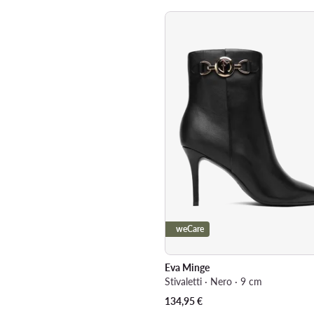
weCare
Eva Minge
Stivaletti · Nero · 9 cm
134,95
€