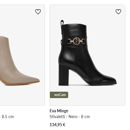
weCare
Eva Minge
 · 8.5 cm
Stivaletti · Nero · 8 cm
134,95
€