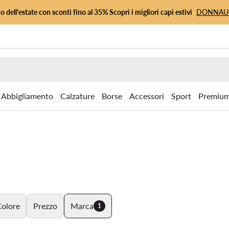
io dell'estate con sconti fino al 35% Scopri i migliori capi estivi
DONNA
Abbigliamento
Calzature
Borse
Accessori
Sport
Premiu
olore
Prezzo
Marca
1