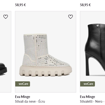
58,95
€
58,95
€
weCare
weCare
Eva Minge
Eva Minge
Stivali da neve · Écru
Stivaletti · Nero 