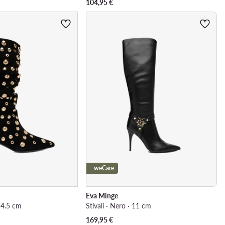
104,95
€
weCare
Eva Minge
· 4.5 cm
Stivali · Nero · 11 cm
169,95
€