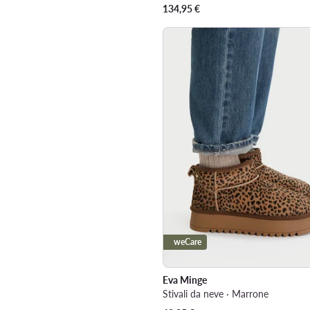
134,95
€
weCare
Eva Minge
Stivali da neve · Marrone