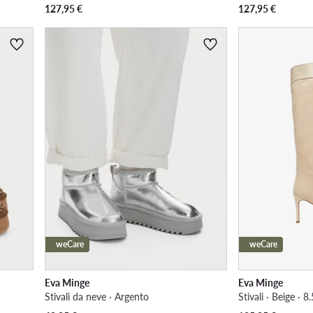
127,95
€
127,95
€
weCare
weCare
Eva Minge
Eva Minge
Stivali da neve · Argento
Stivali · Beige · 