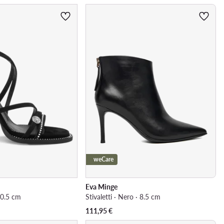
weCare
Eva Minge
10.5 cm
Stivaletti · Nero · 8.5 cm
111,95
€