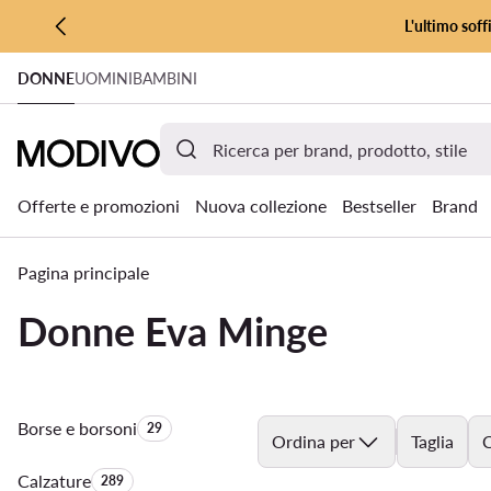
L'ultimo soff
VAI AL CONTENUTO PRINCIPALE
DONNE
UOMINI
BAMBINI
VAI ALLA RICERCA
Offerte e promozioni
Nuova collezione
Bestseller
Brand
Pagina principale
Donne Eva Minge
Borse e borsoni
Quantità di prodotti:
29
Ordina per
Taglia
C
Calzature
Quantità di prodotti:
289