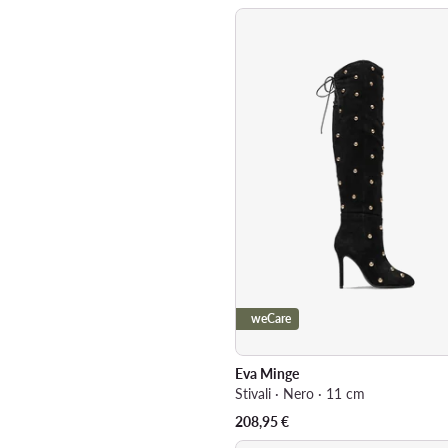
weCare
Eva Minge
Stivali · Nero · 11 cm
208,95
€