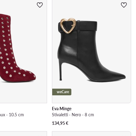
weCare
Eva Minge
eaux · 10.5 cm
Stivaletti · Nero · 8 cm
134,95
€