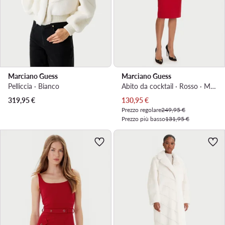
Marciano Guess
Marciano Guess
Pelliccia · Bianco
Abito da cocktail · Rosso · Midi
Prezzo attuale
319,95
€
130,95
€
Prezzo regolare
249,95 €
Prezzo più basso
131,95 €