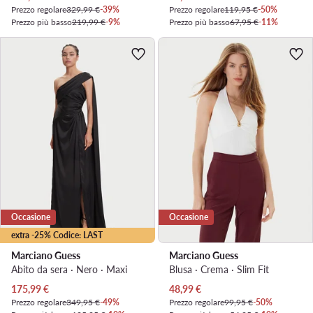
Prezzo regolare
329,99 €
-39%
Prezzo regolare
119,95 €
-50%
Prezzo più basso
219,99 €
-9%
Prezzo più basso
67,95 €
-11%
Occasione
Occasione
extra -25% Codice: LAST
Marciano Guess
Marciano Guess
Abito da sera · Nero · Maxi
Blusa · Crema · Slim Fit
Prezzo attuale
Prezzo attuale
175,99
€
48,99
€
Prezzo regolare
349,95 €
-49%
Prezzo regolare
99,95 €
-50%