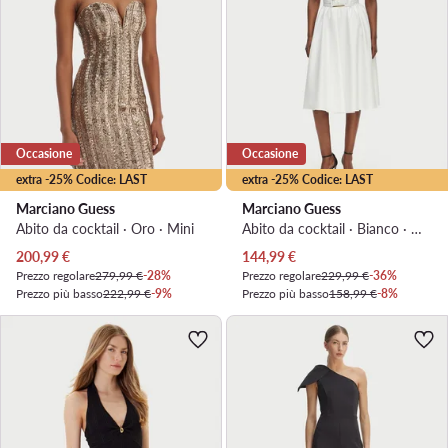
Occasione
Occasione
extra -25% Codice: LAST
extra -25% Codice: LAST
Marciano Guess
Marciano Guess
Abito da cocktail · Oro · Mini
Abito da cocktail · Bianco · Midi
Prezzo attuale
Prezzo attuale
200,99
€
144,99
€
Prezzo regolare
279,99 €
-28%
Prezzo regolare
229,99 €
-36%
Prezzo più basso
222,99 €
-9%
Prezzo più basso
158,99 €
-8%