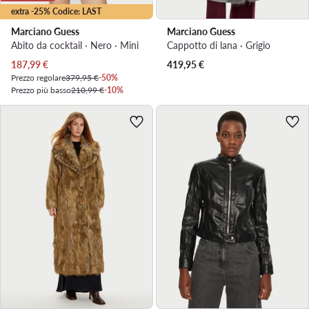
extra -25% Codice: LAST
Marciano Guess
Marciano Guess
Abito da cocktail · Nero · Mini
Cappotto di lana · Grigio
Prezzo attuale
187,99
€
419,95
€
Prezzo regolare
379,95 €
-50%
Prezzo più basso
210,99 €
-10%