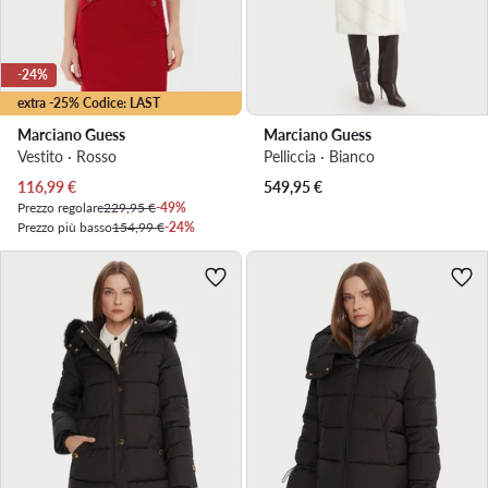
-24%
extra -25% Codice: LAST
Marciano Guess
Marciano Guess
Vestito · Rosso
Pelliccia · Bianco
Prezzo attuale
116,99
€
549,95
€
Prezzo regolare
229,95 €
-49%
Prezzo più basso
154,99 €
-24%