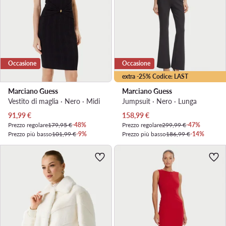
Occasione
Occasione
extra -25% Codice: LAST
Marciano Guess
Marciano Guess
Vestito di maglia · Nero · Midi
Jumpsuit · Nero · Lunga
Prezzo attuale
Prezzo attuale
91,99
€
158,99
€
Prezzo regolare
179,95 €
-48%
Prezzo regolare
299,99 €
-47%
Prezzo più basso
101,99 €
-9%
Prezzo più basso
186,99 €
-14%