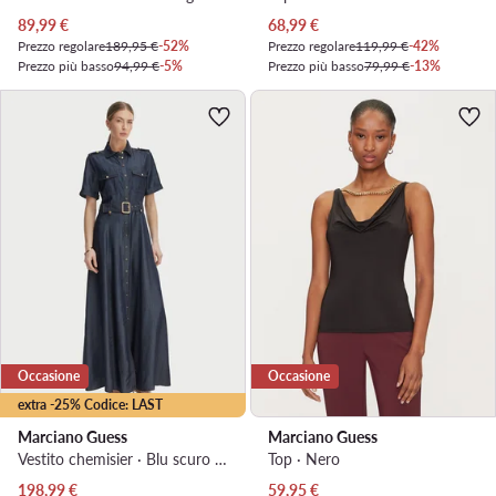
Prezzo attuale
Prezzo attuale
89,99
€
68,99
€
Prezzo regolare
189,95 €
-52%
Prezzo regolare
119,99 €
-42%
Prezzo più basso
94,99 €
-5%
Prezzo più basso
79,99 €
-13%
Occasione
Occasione
extra -25% Codice: LAST
Marciano Guess
Marciano Guess
Vestito chemisier · Blu scuro · Maxi
Top · Nero
Prezzo attuale
Prezzo attuale
198,99
€
59,95
€