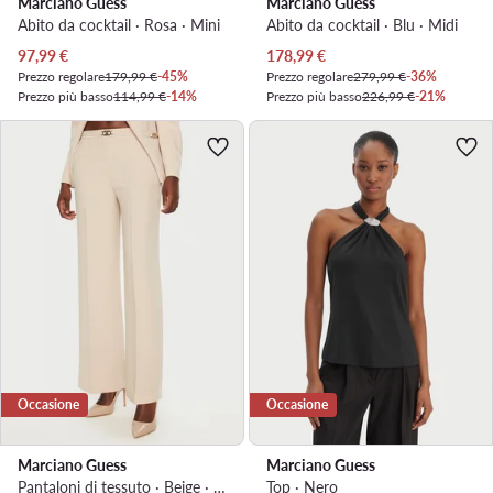
Marciano Guess
Marciano Guess
Abito da cocktail · Rosa · Mini
Abito da cocktail · Blu · Midi
Prezzo attuale
Prezzo attuale
97,99
€
178,99
€
Prezzo regolare
179,99 €
-45%
Prezzo regolare
279,99 €
-36%
Prezzo più basso
114,99 €
-14%
Prezzo più basso
226,99 €
-21%
Occasione
Occasione
Marciano Guess
Marciano Guess
Pantaloni di tessuto · Beige · Regular Fit
Top · Nero