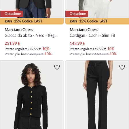
Occasione
Occasione
extra -15% Codice: LAST
extra -15% Codice: LAST
Marciano Guess
Marciano Guess
Giacca da abito · Nero · Regular Fit
Cardigan · Cachi · Slim Fit
Prezzo attuale
Prezzo attuale
251,99
€
143,99
€
Prezzo regolare
279,99 €
-10%
Prezzo regolare
159,99 €
-10%
Prezzo più basso
279,99 €
-10%
Prezzo più basso
159,99 €
-10%