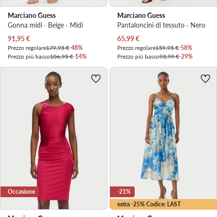
Marciano Guess
Marciano Guess
Gonna midi · Beige · Midi
Pantaloncini di tessuto · Nero
Prezzo attuale
Prezzo attuale
91,95
€
65,99
€
Prezzo regolare
179,95 €
-48%
Prezzo regolare
159,95 €
-58%
Prezzo più basso
106,95 €
-14%
Prezzo più basso
93,99 €
-29%
Occasione
-21%
extra -25% Codice: LAST