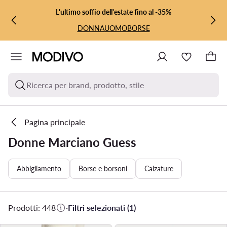
VAI AL CONTENUTO PRINCIPALE
VAI ALLA RICERCA
L'ultimo soffio dell'estate fino al -35%
DONNA
UOMO
BORSE
Ricerca per brand, prodotto, stile
Pagina principale
Donne Marciano Guess
Abbigliamento
Borse e borsoni
Calzature
Prodotti: 448
·
Filtri selezionati (1)