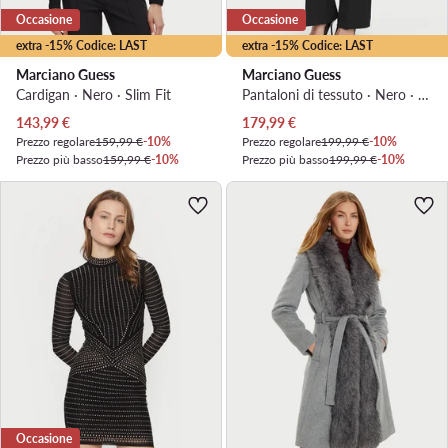
Occasione
Occasione
extra -15% Codice: LAST
extra -15% Codice: LAST
Marciano Guess
Marciano Guess
Cardigan · Nero · Slim Fit
Pantaloni di tessuto · Nero · Regular Fit
Prezzo attuale
Prezzo attuale
143,99
€
179,99
€
Prezzo regolare
159,99 €
-10%
Prezzo regolare
199,99 €
-10%
Prezzo più basso
159,99 €
-10%
Prezzo più basso
199,99 €
-10%
Occasione